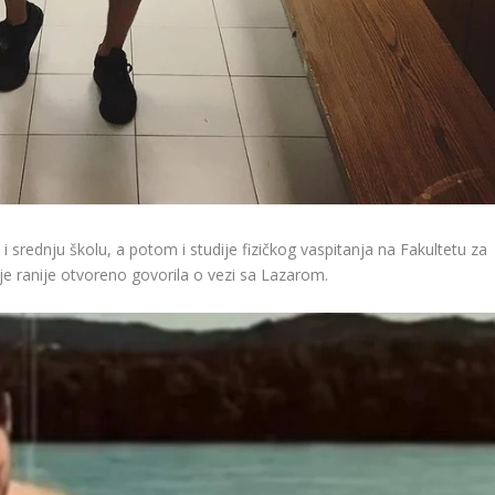
srednju školu, a potom i studije fizičkog vaspitanja na Fakultetu za
je ranije otvoreno govorila o vezi sa Lazarom.