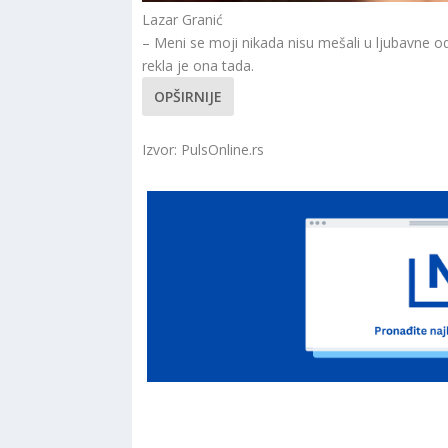
Lazar Granić
– Meni se moji nikada nisu mešali u ljubavne odn
rekla je ona tada.
OPŠIRNIJE
Izvor: PulsOnline.rs