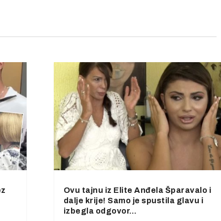
ez
Ovu tajnu iz Elite Anđela Šparavalo i
dalje krije! Samo je spustila glavu i
izbegla odgovor…