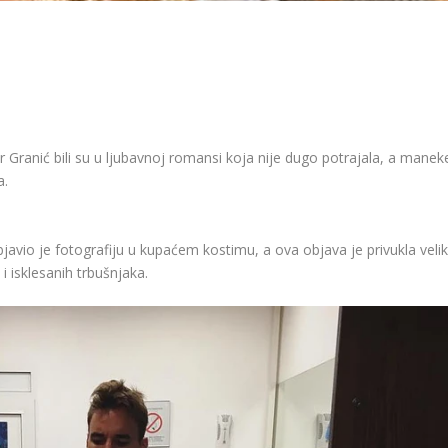
 Granić bili su u ljubavnoj romansi koja nije dugo potrajala, a manek
a.
bjavio je fotografiju u kupaćem kostimu, a ova objava je privukla veli
 isklesanih trbušnjaka.