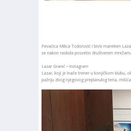
Pevačica Milica Todorović i bivši maneken Lazar
se nakon raskida posvetio društvenim mrežam
Lazar Granić • Instagram
Lazar, koji je inače trener u konjičkom klubu, o
pažnju zbog njegovog preplanulog tena, mišića i