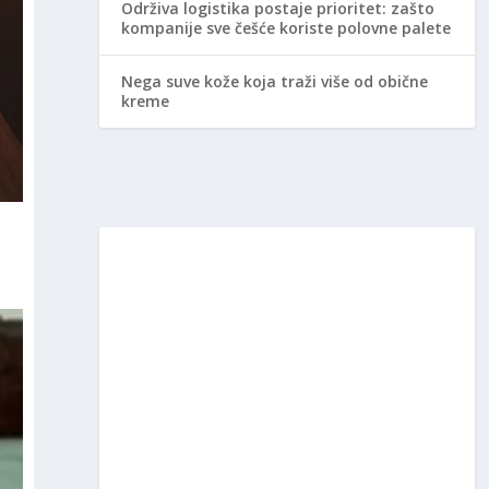
Održiva logistika postaje prioritet: zašto
kompanije sve češće koriste polovne palete
Nega suve kože koja traži više od obične
kreme