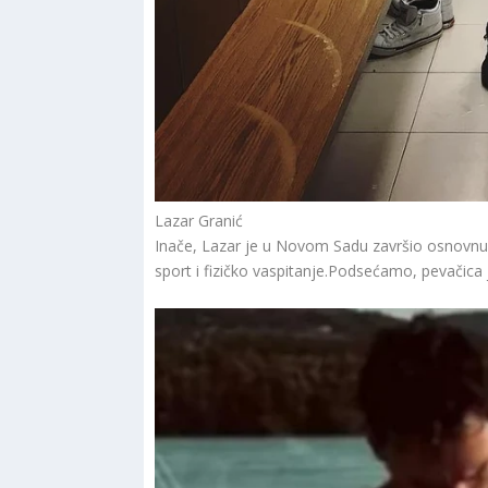
Lazar Granić
Inače, Lazar je u Novom Sadu završio osnovnu i 
sport i fizičko vaspitanje.Podsećamo, pevačica 