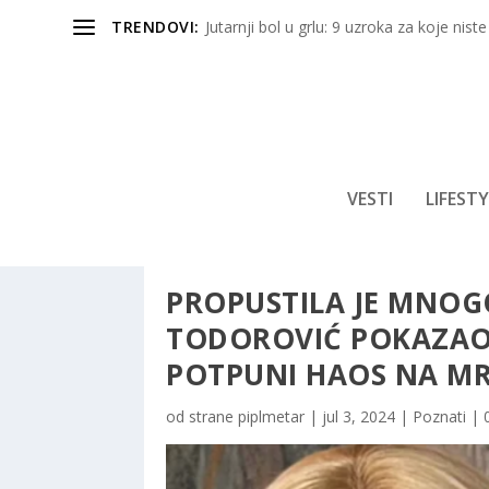
TRENDOVI:
Jutarnji bol u grlu: 9 uzroka za koje niste
VESTI
LIFESTY
PROPUSTILA JE MNOGO
TODOROVIĆ POKAZAO 
POTPUNI HAOS NA M
od strane
piplmetar
|
jul 3, 2024
|
Poznati
|