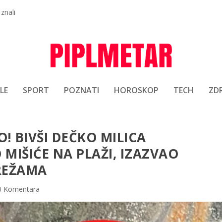
 znali
LE
SPORT
POZNATI
HOROSKOP
TECH
ZDR
! BIVŠI DEČKO MILICA
MIŠIĆE NA PLAŽI, IZAZVAO
REŽAMA
0 Komentara