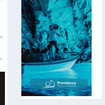
en
ku