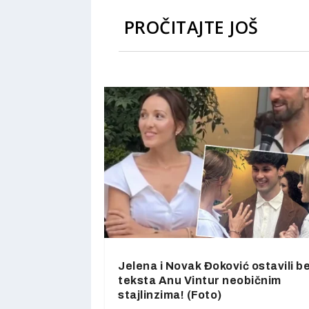
PROČITAJTE JOŠ
Jelena i Novak Đoković ostavili b
teksta Anu Vintur neobičnim
stajlinzima! (Foto)