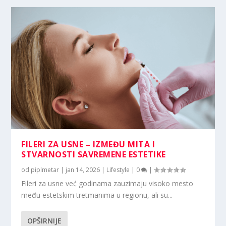
FILERI ZA USNE – IZMEĐU MITA I
STVARNOSTI SAVREMENE ESTETIKE
od
piplmetar
|
jan 14, 2026
|
Lifestyle
|
0
|
Fileri za usne već godinama zauzimaju visoko mesto
među estetskim tretmanima u regionu, ali su...
OPŠIRNIJE