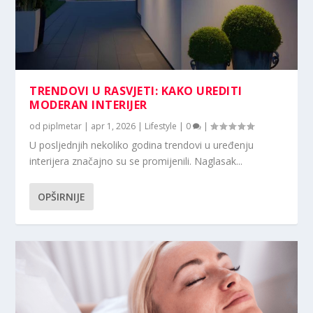
TRENDOVI U RASVJETI: KAKO UREDITI
MODERAN INTERIJER
od
piplmetar
|
apr 1, 2026
|
Lifestyle
|
0
|
U posljednjih nekoliko godina trendovi u uređenju
interijera značajno su se promijenili. Naglasak...
OPŠIRNIJE