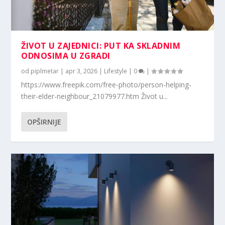
ŽIVOT U ZAJEDNICI: PUT KA SKLADNIM
ODNOSIMA U ZGRADI
od
piplmetar
|
apr 3, 2026
|
Lifestyle
|
0
|
https://www.freepik.com/free-photo/person-helping-
their-elder-neighbour_21079977.htm Život u...
OPŠIRNIJE