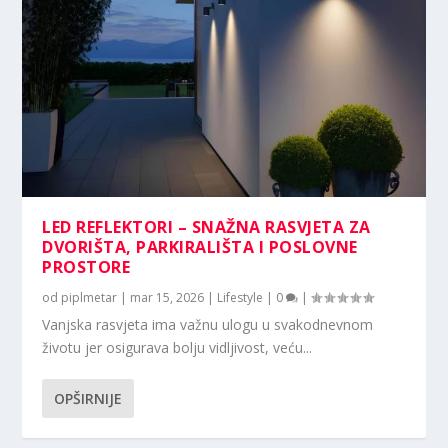
LED REFLEKTORI – SNAŽNA RASVJETA ZA
DVORIŠTA, PARKIRALIŠTA I POSLOVNE
PROSTORE
od
piplmetar
|
mar 15, 2026
|
Lifestyle
|
0
|
Vanjska rasvjeta ima važnu ulogu u svakodnevnom
životu jer osigurava bolju vidljivost, veću...
OPŠIRNIJE