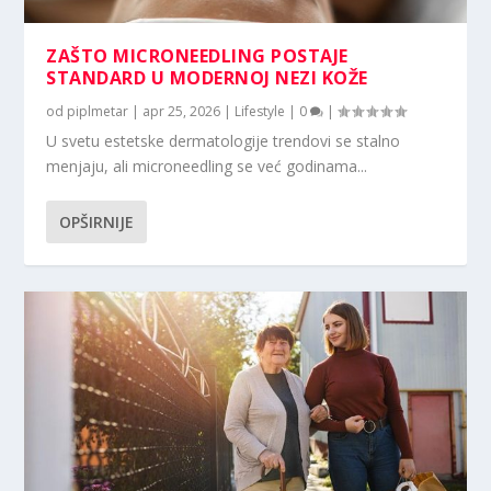
ZAŠTO MICRONEEDLING POSTAJE
STANDARD U MODERNOJ NEZI KOŽE
od
piplmetar
|
apr 25, 2026
|
Lifestyle
|
0
|
U svetu estetske dermatologije trendovi se stalno
menjaju, ali microneedling se već godinama...
OPŠIRNIJE