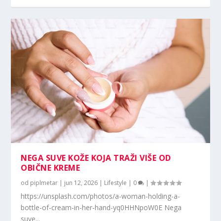
NEGA SUVE KOŽE KOJA TRAŽI VIŠE OD
OBIČNE KREME
od
piplmetar
|
jun 12, 2026
|
Lifestyle
|
0
|
https://unsplash.com/photos/a-woman-holding-a-
bottle-of-cream-in-her-hand-yq0HHNpoW0E Nega
suve...