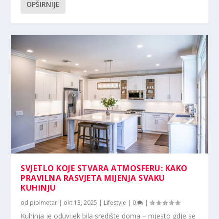
OPŠIRNIJE
SVJETLO KOJE STVARA ATMOSFERU: KAKO
PRAVILNA RASVJETA MIJENJA SVAKU
KUHINJU
od
piplmetar
|
okt 13, 2025
|
Lifestyle
|
0
|
Kuhinja je oduvijek bila središte doma – mjesto gdje se