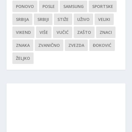
PONOVO
POSLE
SAMSUNG
SPORTSKE
SRBIJA
SRBIJI
STIŽE
UŽIVO
VELIKI
VIKEND
VIŠE
VUČIĆ
ZAŠTO
ZNACI
ZNAKA
ZVANIČNO
ZVEZDA
ĐOKOVIĆ
ŽELJKO