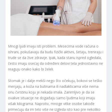
Mnogi ljudi imaju isti problem. Mesecima vode računa o
ishrani, pokušavaju da budu fizički aktivni, šetaju, treniraju i
trude se da žive zdravije. Ipak, kada stanu ispred ogledala,
često imaju osećaj da određeni delovi tela jednostavno ne
reaguju onako kako bi želeli.
Stomak je i dalje mekši nego što očekuju, bokovi se teško
menjaju, a koža na butinama ili nadlakticama više nema
onu čvrstinu koju je nekada imala. Zanimljivo je da se
ovakve situacije ne događaju samo ljudima koji imaju
višak kilograma. Naprotiv, mnoge vitke osobe takođe
primećuju da im telo više ne izgleda isto kao pre nekoliko