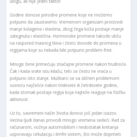
ulogu, ali nije jedini faktor.
Godine donose prirodne promene koje ne možemo
potpuno da zaustavimo. Vremenom organizam proizvodi
manje kolagena i elastina, zbog čega koža postaje manje
zategnuta i elastična. Hormonske promene takođe utiču
na raspored masnog tkiva i često dovode do promena u
regijama koje su nekada bile potpuno problem-free.
Mnoge žene primećuju značajne promene nakon trudnoće.
Čak i kada vrate istu kilažu, telo se često ne vraća u
potpuno isto stanje. Muškarci se sa sličnim problemom
susreću najčešće nakon tridesete ili četrdesete godine,
kada stomak postaje regija koja najteže reaguje na fizičku
aktivnost.
Uz to, savremeni način života donosi još jedan izazov.
Većina ljudi danas provodi mnogo vremena sedeći. Rad za
računarom, vožnja automobilom i nedostatak kretanja
usporavaju cirkulaciju i limfni sistem, što može doprineti