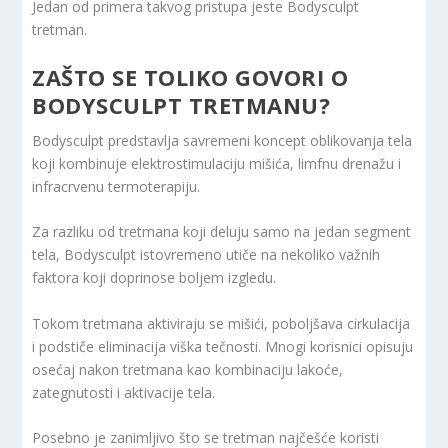
Jedan od primera takvog pristupa jeste Bodysculpt
tretman.
ZAŠTO SE TOLIKO GOVORI O
BODYSCULPT TRETMANU?
Bodysculpt predstavlja savremeni koncept oblikovanja tela
koji kombinuje elektrostimulaciju mišića, limfnu drenažu i
infracrvenu termoterapiju.
Za razliku od tretmana koji deluju samo na jedan segment
tela, Bodysculpt istovremeno utiče na nekoliko važnih
faktora koji doprinose boljem izgledu.
Tokom tretmana aktiviraju se mišići, poboljšava cirkulacija
i podstiče eliminacija viška tečnosti. Mnogi korisnici opisuju
osećaj nakon tretmana kao kombinaciju lakoće,
zategnutosti i aktivacije tela.
Posebno je zanimljivo što se tretman najčešće koristi