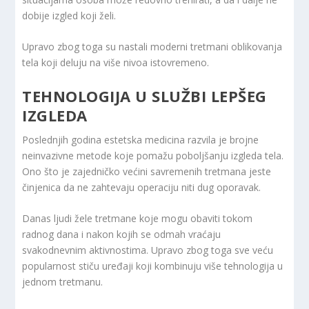
dobije izgled koji želi.
Upravo zbog toga su nastali moderni tretmani oblikovanja
tela koji deluju na više nivoa istovremeno.
TEHNOLOGIJA U SLUŽBI LEPŠEG
IZGLEDA
Poslednjih godina estetska medicina razvila je brojne
neinvazivne metode koje pomažu poboljšanju izgleda tela.
Ono što je zajedničko većini savremenih tretmana jeste
činjenica da ne zahtevaju operaciju niti dug oporavak.
Danas ljudi žele tretmane koje mogu obaviti tokom
radnog dana i nakon kojih se odmah vraćaju
svakodnevnim aktivnostima. Upravo zbog toga sve veću
popularnost stiču uređaji koji kombinuju više tehnologija u
jednom tretmanu.