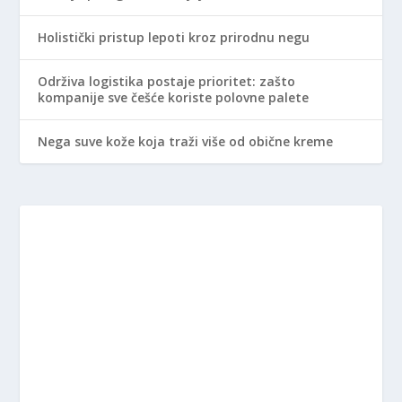
Holistički pristup lepoti kroz prirodnu negu
Održiva logistika postaje prioritet: zašto
kompanije sve češće koriste polovne palete
Nega suve kože koja traži više od obične kreme