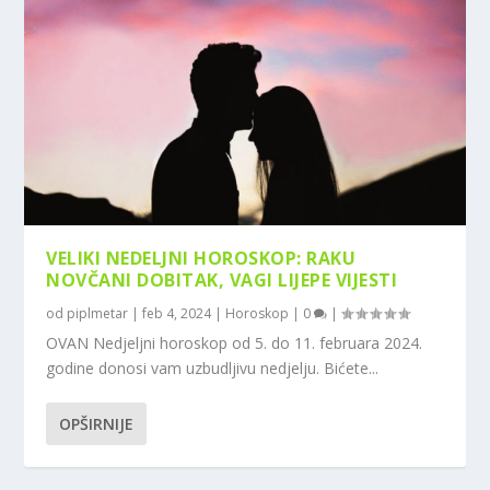
VELIKI NEDELJNI HOROSKOP: RAKU
NOVČANI DOBITAK, VAGI LIJEPE VIJESTI
od
piplmetar
|
feb 4, 2024
|
Horoskop
|
0
|
OVAN Nedjeljni horoskop od 5. do 11. februara 2024.
godine donosi vam uzbudljivu nedjelju. Bićete...
OPŠIRNIJE