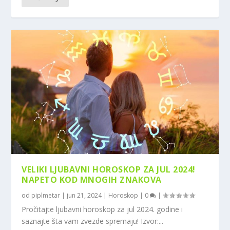
VELIKI LJUBAVNI HOROSKOP ZA JUL 2024!
NAPETO KOD MNOGIH ZNAKOVA
od
piplmetar
|
jun 21, 2024
|
Horoskop
|
0
|
Pročitajte ljubavni horoskop za jul 2024. godine i
saznajte šta vam zvezde spremaju! Izvor:...