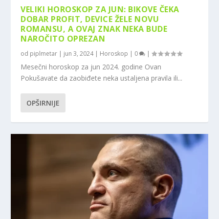
VELIKI HOROSKOP ZA JUN: BIKOVE ČEKA
DOBAR PROFIT, DEVICE ŽELE NOVU
ROMANSU, A OVAJ ZNAK NEKA BUDE
NAROČITO OPREZAN
od
piplmetar
|
jun 3, 2024
|
Horoskop
|
0
|
Mesečni horoskop za jun 2024. godine Ovan
Pokušavate da zaobiđete neka ustaljena pravila ili...
OPŠIRNIJE