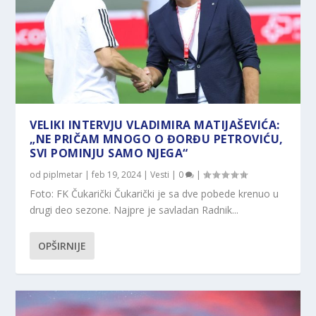
VELIKI INTERVJU VLADIMIRA MATIJAŠEVIĆA:
„NE PRIČAM MNOGO O ĐORĐU PETROVIĆU,
SVI POMINJU SAMO NJEGA“
od
piplmetar
|
feb 19, 2024
|
Vesti
|
0
|
Foto: FK Čukarički Čukarički je sa dve pobede krenuo u
drugi deo sezone. Najpre je savladan Radnik...
OPŠIRNIJE