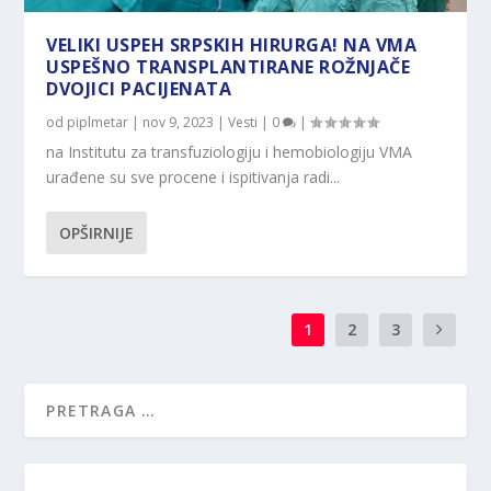
VELIKI USPEH SRPSKIH HIRURGA! NA VMA
USPEŠNO TRANSPLANTIRANE ROŽNJAČE
DVOJICI PACIJENATA
od
piplmetar
|
nov 9, 2023
|
Vesti
|
0
|
na Institutu za transfuziologiju i hemobiologiju VMA
urađene su sve procene i ispitivanja radi...
OPŠIRNIJE
1
2
3