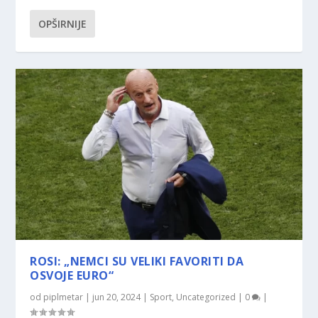
OPŠIRNIJE
ROSI: „NEMCI SU VELIKI FAVORITI DA
OSVOJE EURO“
od
piplmetar
|
jun 20, 2024
|
Sport
,
Uncategorized
|
0
|