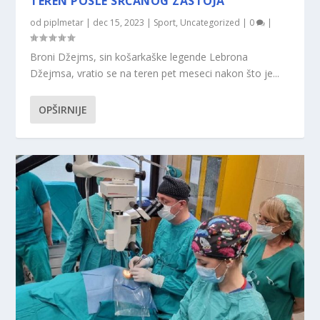
TEREN POSLE SRČANOG ZASTOJA
od
piplmetar
|
dec 15, 2023
|
Sport
,
Uncategorized
|
0
|
Broni Džejms, sin košarkaške legende Lebrona
Džejmsa, vratio se na teren pet meseci nakon što je...
OPŠIRNIJE