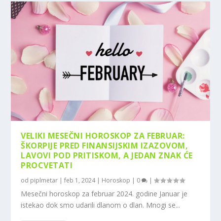
VELIKI MESEČNI HOROSKOP ZA FEBRUAR:
ŠKORPIJE PRED FINANSIJSKIM IZAZOVOM,
LAVOVI POD PRITISKOM, A JEDAN ZNAK ĆE
PROCVETATI
od
piplmetar
|
feb 1, 2024
|
Horoskop
|
0
|
Mesečni horoskop za februar 2024. godine Januar je
istekao dok smo udarili dlanom o dlan. Mnogi se...