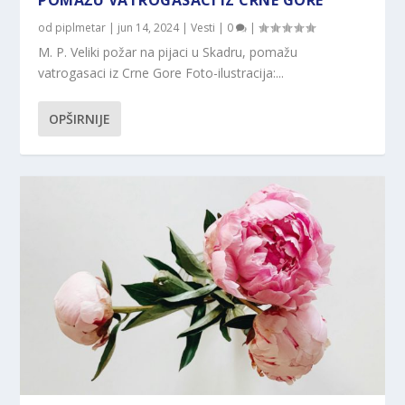
POMAŽU VATROGASACI IZ CRNE GORE
od
piplmetar
|
jun 14, 2024
|
Vesti
|
0
|
M. P. Veliki požar na pijaci u Skadru, pomažu
vatrogasaci iz Crne Gore Foto-ilustracija:...
OPŠIRNIJE