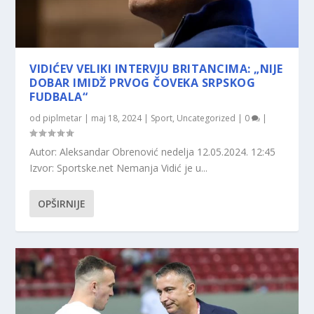
VIDIĆEV VELIKI INTERVJU BRITANCIMA: „NIJE
DOBAR IMIDŽ PRVOG ČOVEKA SRPSKOG
FUDBALA“
od
piplmetar
|
maj 18, 2024
|
Sport
,
Uncategorized
|
0
|
Autor: Aleksandar Obrenović nedelja 12.05.2024. 12:45
Izvor: Sportske.net Nemanja Vidić je u...
OPŠIRNIJE