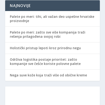
NAJNOVIJE
Palete po meri: tihi, ali važan deo uspešne hrvatske
proizvodnje
Palete po meri: zašto sve više kompanija traži
rešenja prilagođena svojoj robi
Holistički pristup lepoti kroz prirodnu negu
Održiva logistika postaje prioritet: zašto
kompanije sve češće koriste polovne palete
Nega suve kože koja traži više od obične kreme