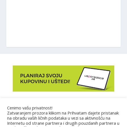
Marketing
Cenimo vašu privatnost!
Zatvaranjem prozora klikom na Prihvatam dajete pristanak
na obradu vaših ličnih podataka u vezi sa aktivnošću na
Impressum
Internetu od strane partnera i drugih pouzdanih partnera u