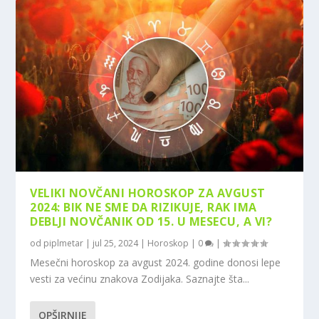
VELIKI NOVČANI HOROSKOP ZA AVGUST
2024: BIK NE SME DA RIZIKUJE, RAK IMA
DEBLJI NOVČANIK OD 15. U MESECU, A VI?
od
piplmetar
|
jul 25, 2024
|
Horoskop
|
0
|
Mesečni horoskop za avgust 2024. godine donosi lepe
vesti za većinu znakova Zodijaka. Saznajte šta...
OPŠIRNIJE