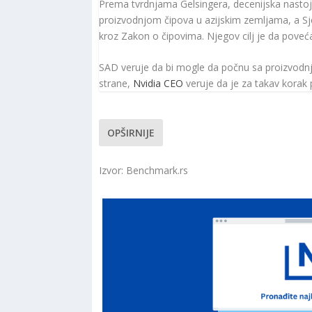
Prema tvrdnjama Gelsingera, decenijska nastojan
proizvodnjom čipova u azijskim zemljama, a S
kroz Zakon o čipovima. Njegov cilj je da poveć
SAD veruje da bi mogle da počnu sa proizvodnj
strane,
Nvidia CEO
veruje da je za takav korak
OPŠIRNIJE
Izvor: Benchmark.rs