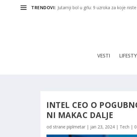
TRENDOVI:
Jutarnji bol u grlu: 9 uzroka za koje niste
VESTI
LIFESTY
INTEL CEO O POGUBNO
NI MAKAC DALJE
od strane
piplmetar
|
jan 23, 2024
|
Tech
|
0