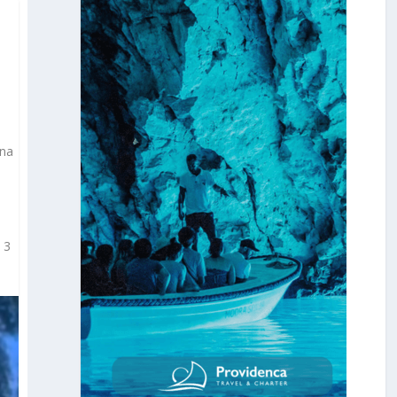
 na
 3