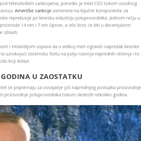
i pod tehnološkim sankcijama, potvrdio je Intel CEO tokom uvodnog
Davosu.
Američke sankcije
usmerene na ključne komponente za
ske reprekusije po kinesku industriju poluprovodnika. Jednom rečju u
proizvode 14 nm i 7 nm čipove, a vrlo brzo će biti u decenijskom
 oblasti.
m i Holandijom uspeva da u velikoj meri ograniči napredak kineske
ima uzrokujući sistemsku štetu na polju razvoja naprednih rešenja i to
odu koji dolazi.
10 GODINA U ZAOSTATKU
tel se pripremaju za osvajanje još naprednijeg postupka proizvodnje
asti proizvodnje poluprovodnika tokom sledećih nekoliko godina.