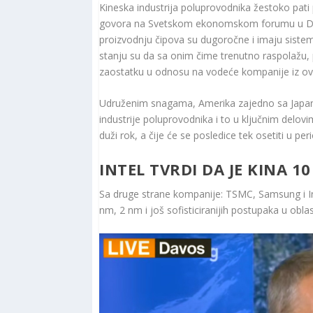
Kineska industrija poluprovodnika žestoko pat
govora na Svetskom ekonomskom forumu u 
proizvodnju čipova su dugoročne i imaju sistem
stanju su da sa onim čime trenutno raspolažu, 
zaostatku u odnosu na vodeće kompanije iz ove
Udruženim snagama, Amerika zajedno sa Japano
industrije poluprovodnika i to u ključnim delov
duži rok, a čije će se posledice tek osetiti u peri
INTEL TVRDI DA JE KINA 
Sa druge strane kompanije: TSMC, Samsung i In
nm, 2 nm i još sofisticiranijih postupaka u obl