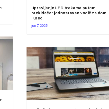
e
Upravljanje LED trakama putem
prekidača: jednostavan vodič za dom
i ured
jun 7, 2025
e: