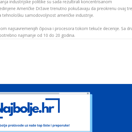
ja industrijske politike su sada rezultirali koncentrisanom
jedinjene Američke Države trenutno pokušavaju da preokrenu ovaj tr
a tehnološku samodovoljnost američke industrije.
om najsavremenijih čipova i procesora tokom tekuće decenije. Sa dr
 potrebno najmanje od 10 do 20 godina.