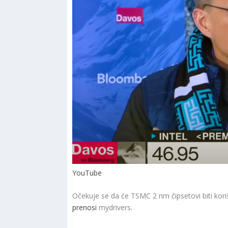
YouTube
Očekuje se da će TSMC 2 nm čipsetovi biti korišće
prenosi
mydrivers.