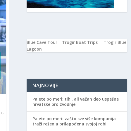
Blue Cave Tour
Trogir Boat Trips
Trogir Blue
Lagoon
NAJNOVIJE
Palete po meri: tihi, ali važan deo uspešne
hrvatske proizvodnje
ni,
Palete po meri: zašto sve više kompanija
traži rešenja prilagođena svojoj robi