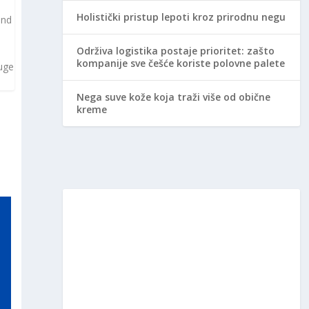
Holistički pristup lepoti kroz prirodnu negu
end
Održiva logistika postaje prioritet: zašto
kompanije sve češće koriste polovne palete
uge
Nega suve kože koja traži više od obične
kreme