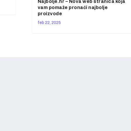
Najbolje.hr – Nova web stranica koja
vam pomaže pronaći najbolje
proizvode
feb 22, 2025