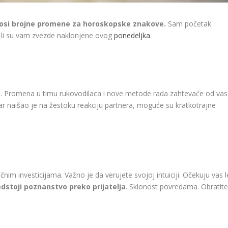
onosi brojne promene za horoskopske znakove.
Sam početak
 li su vam zvezde naklonjene ovog
ponedeljka
.
a
. Promena u timu rukovodilaca i nove metode rada zahtevaće od vas
r naišao je na žestoku reakciju partnera, moguće su kratkotrajne
m investicijama. Važno je da verujete svojoj intuiciji. Očekuju vas l
dstoji poznanstvo preko prijatelja
. Sklonost povredama. Obratite