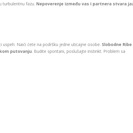
u turbulentnu fazu.
Nepoverenje između vas i partnera stvara ja
ti uspeh. Naići ćete na podršku jedne uticajne osobe.
Slobodne Ribe
ekom putovanju
. Budite spontani, poslušajte instinkt. Problem sa