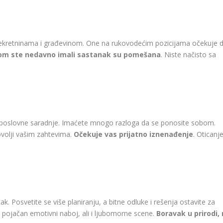
ekretninama i građevinom. One na rukovodećim pozicijama očekuje da
jom ste nedavno imali sastanak su pomešana
. Niste načisto sa
 poslovne saradnje. Imaćete mnogo razloga da se ponosite sobom.
ovolji vašim zahtevima.
Očekuje vas prijatno iznenađenje
. Oticanj
ak. Posvetite se više planiranju, a bitne odluke i rešenja ostavite za
 pojačan emotivni naboj, ali i ljubomorne scene.
Boravak u prirodi,