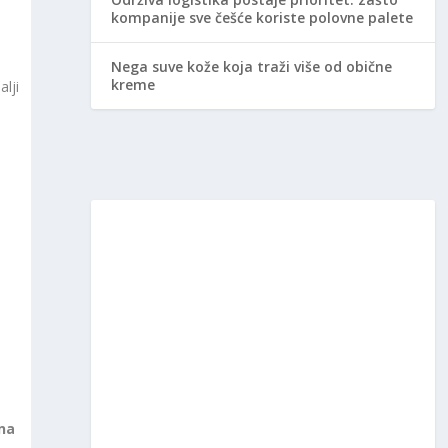
kompanije sve češće koriste polovne palete
Nega suve kože koja traži više od obične
kreme
lji
e
 na