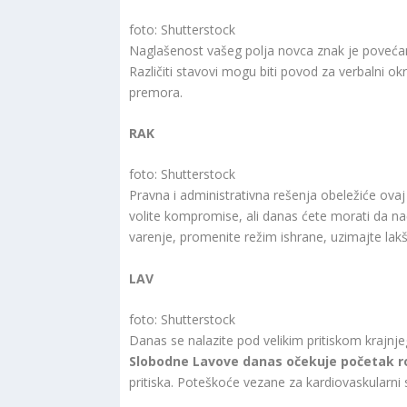
foto: Shutterstock
Naglašenost vašeg polja novca znak je povećano
Različiti stavovi mogu biti povod za verbalni ok
premora.
RAK
foto: Shutterstock
Pravna i administrativna rešenja obeležiće ova
volite kompromise, ali danas ćete morati da nači
varenje, promenite režim ishrane, uzimajte lakš
LAV
foto: Shutterstock
Danas se nalazite pod velikim pritiskom krajnj
Slobodne Lavove danas očekuje početak ro
pritiska. Poteškoće vezane za kardiovaskularni 