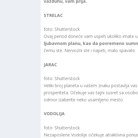
vazduhu, vam prija.
STRELAC
foto: Shutterstock
Ovaj period doneće vam uspeh ukoliko imate u 
ljubavnom planu, kao da povremeno sumnj
čemu ste. Nervozni ste i napeti, malo spavate.
JARAC
foto: Shutterstock
Veliki broj planeta u vašem znaku postavlja vas
prosperiteta. Očekuje vas tajni susret sa osobom
odmor izaberite neko usamljeno mesto.
VODOLIJA
foto: Shutterstock
Nezaposlene Vodolije očekuje atraktivna ponud