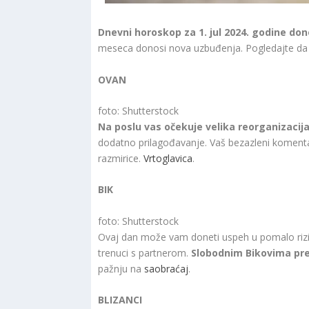
Dnevni horoskop za 1. jul 2024. godine d
meseca donosi nova uzbuđenja. Pogledajte da
OVAN
foto: Shutterstock
Na poslu vas očekuje velika reorganizacij
dodatno prilagođavanje. Vaš bezazleni komenta
razmirice.
Vrtoglavica
.
BIK
foto: Shutterstock
Ovaj dan može vam doneti uspeh u pomalo rizični
trenuci s partnerom.
Slobodnim Bikovima pre
pažnju na
saobraćaj
.
BLIZANCI