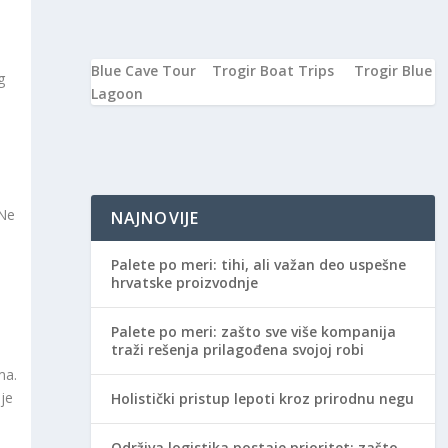
Blue Cave Tour
Trogir Boat Trips
Trogir Blue
g
Lagoon
 Ne
NAJNOVIJE
Palete po meri: tihi, ali važan deo uspešne
hrvatske proizvodnje
Palete po meri: zašto sve više kompanija
traži rešenja prilagođena svojoj robi
ma.
je
Holistički pristup lepoti kroz prirodnu negu
Održiva logistika postaje prioritet: zašto