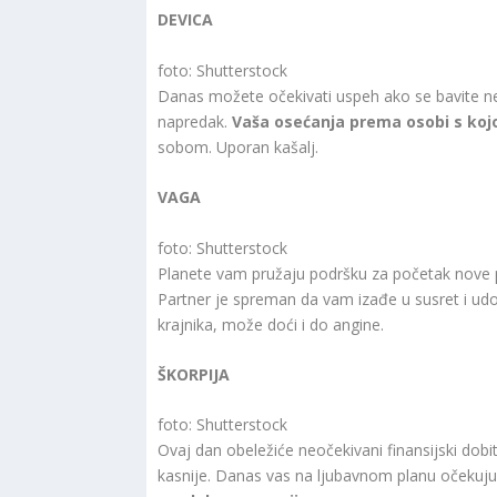
DEVICA
foto: Shutterstock
Danas možete očekivati uspeh ako se bavite n
napredak.
Vaša osećanja prema osobi s ko
sobom. Uporan kašalj.
VAGA
foto: Shutterstock
Planete vam pružaju podršku za početak nove
Partner je spreman da vam izađe u susret i ud
krajnika, može doći i do angine.
ŠKORPIJA
foto: Shutterstock
Ovaj dan obeležiće neočekivani finansijski dobit
kasnije. Danas vas na ljubavnom planu očekuju