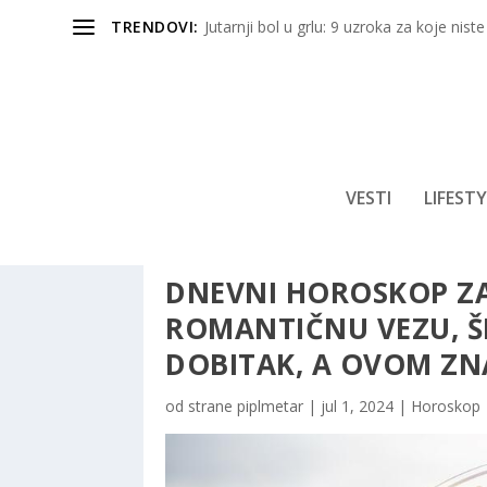
TRENDOVI:
Jutarnji bol u grlu: 9 uzroka za koje niste
VESTI
LIFESTY
DNEVNI HOROSKOP ZA 
ROMANTIČNU VEZU, Š
DOBITAK, A OVOM ZNA
od strane
piplmetar
|
jul 1, 2024
|
Horoskop