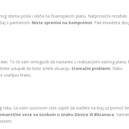
g obima posla i obrta na finansijskom planu. Natprosečni rezultati.
ršaj s partnerom.
Niste spremni na kompromis
. Pad imuniteta zbo
j dan. To će vam omogućiti da nastavite s realizacijom važnog plana.
nite ustupak da biste smirili situaciju.
Stomačni problemi
. Slabo
e svarljivu hranu.
eg roka. Sa ovim izazovom ćete uspeti da izađete na kraj uz pomoć ti
mantične veze sa osobom u znaku Device ili Blizanaca.
Variran
sistem.