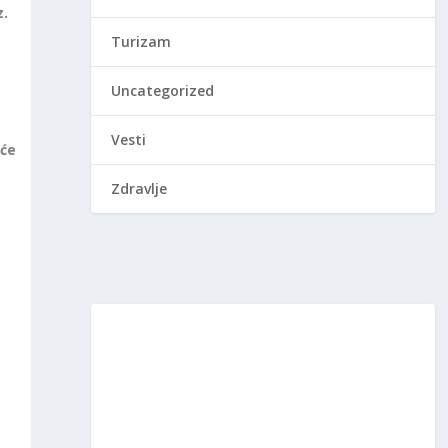
z.
Turizam
Uncategorized
Vesti
 će
Zdravlje