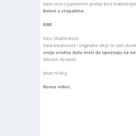
Vaša veza s partnerom prolazi kroz kratkotrajn
Bolovi u stopalima.
RIBE
foto: Shutterstock
Vaša kreativnost i originalne ideje će vam done
svoju srodnu dušu moći da upoznaju na n
štitnom žlezdom.
(Kurir.rs/M.J)
Bonus video: