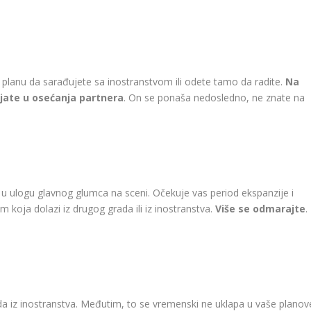
planu da sarađujete sa inostranstvom ili odete tamo da radite.
Na
ate u osećanja partnera
. On se ponaša nedosledno, ne znate na
 u ulogu glavnog glumca na sceni. Očekuje vas period ekspanzije i
 koja dolazi iz drugog grada ili iz inostranstva.
Više se odmarajte
.
a iz inostranstva. Međutim, to se vremenski ne uklapa u vaše planov