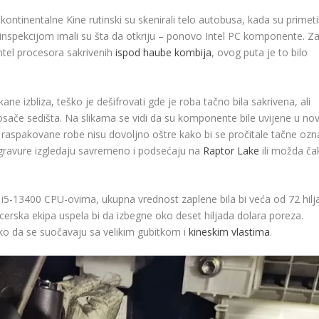
kontinentalne Kine rutinski su skenirali telo autobusa, kada su primetil
inspekcijom imali su šta da otkriju – ponovo Intel PC komponente. Z
Intel procesora sakrivenih
ispod haube kombija
, ovog puta je to bilo
ane izbliza, teško je dešifrovati gde je roba tačno bila sakrivena, ali
osače sedišta. Na slikama se vidi da su komponente bile uvijene u no
e raspakovane robe nisu dovoljno oštre kako bi se pročitale tačne oz
i gravure izgledaju savremeno i podsećaju na
Raptor Lake
ili možda ča
i5-13400 CPU-ovima, ukupna vrednost zaplene bila bi veća od 72 hilj
cerska ekipa uspela bi da izbegne oko deset hiljada dolara poreza.
ako da se suočavaju sa velikim gubitkom i
kineskim vlastima
.