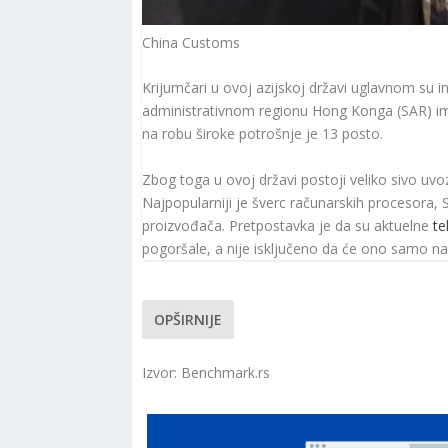
China Customs
Krijumčari u ovoj azijskoj državi uglavnom su i
administrativnom regionu Hong Konga (SAR) im
na robu široke potrošnje je 13 posto.
Zbog toga u ovoj državi postoji veliko sivo uvo
Najpopularniji je šverc računarskih procesora, 
proizvođača. Pretpostavka je da su aktuelne
te
pogoršale, a nije isključeno da će ono samo nas
OPŠIRNIJE
Izvor: Benchmark.rs