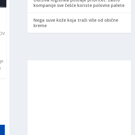
kompanije sve češće koriste polovne palete
Nega suve kože koja traži više od obične
kreme
PDV
.
je
o