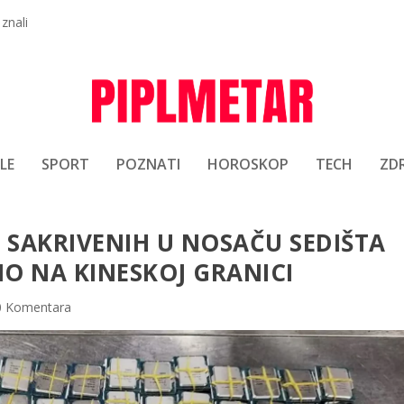
 znali
LE
SPORT
POZNATI
HOROSKOP
TECH
ZDR
 SAKRIVENIH U NOSAČU SEDIŠTA
O NA KINESKOJ GRANICI
0 Komentara