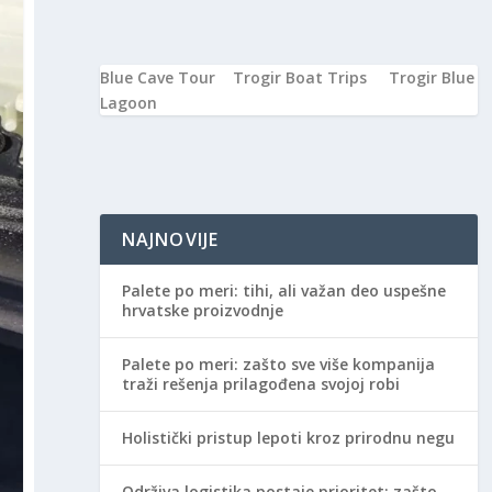
Blue Cave Tour
Trogir Boat Trips
Trogir Blue
Lagoon
NAJNOVIJE
Palete po meri: tihi, ali važan deo uspešne
hrvatske proizvodnje
Palete po meri: zašto sve više kompanija
traži rešenja prilagođena svojoj robi
Holistički pristup lepoti kroz prirodnu negu
Održiva logistika postaje prioritet: zašto