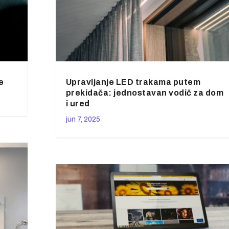
e
Upravljanje LED trakama putem
prekidača: jednostavan vodič za dom
i ured
jun 7, 2025