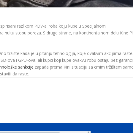
nspirisani razlikom PDV-a: roba koju kupe u Specijalnom
a nultu stopu poreza. S druge strane, na kontinentalnom delu Kine 
zno tržište kada je u pitanju tehnologija, koje ovakvim akcijama raste
SSD-ova i GPU-ova, ali kupci koji kupe ovakvu robu ostaju bez garanci
hnološke sankcije
zapada prema Kini situaciju sa crnim tržištem sam
taviti da raste.