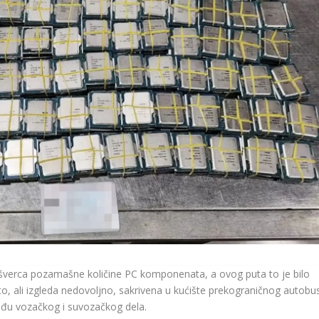
 šverca pozamašne količine PC komponenata, a ovog puta to je bilo
što, ali izgleda nedovoljno, sakrivena u kućište prekograničnog autobu
eđu vozačkog i suvozačkog dela.