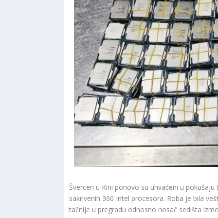
Šverceri u Kini ponovo su uhvaćeni u pokušaju
sakrivenih 360 Intel procesora. Roba je bila ve
tačnije u pregradu odnosno nosač sedišta izm