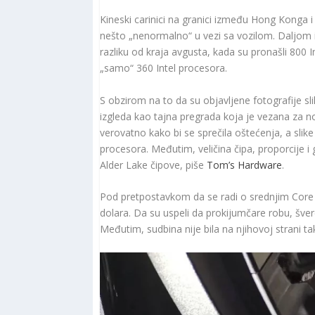
Kineski carinici na granici između Hong Konga i 
nešto „nenormalno“ u vezi sa vozilom. Daljom 
razliku od kraja avgusta, kada su pronašli 800 
„samo“ 360 Intel procesora.
S obzirom na to da su objavljene fotografije slik
izgleda kao tajna pregrada koja je vezana za n
verovatno kako bi se sprečila oštećenja, a slik
procesora. Međutim, veličina čipa, proporcije 
Alder Lake čipove, piše
Tom’s Hardware
.
Pod pretpostavkom da se radi o srednjim Core 
dolara. Da su uspeli da prokijumčare robu, šver
Međutim, sudbina nije bila na njihovoj strani t