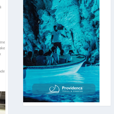
i
a
vine
nake
k
ade