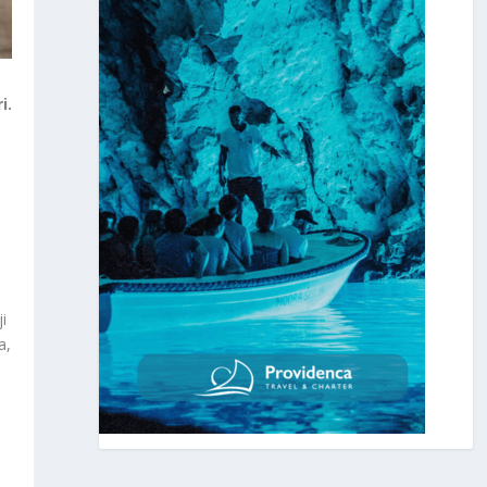
i.
d
i
a,