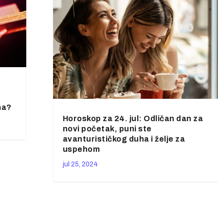
,
ma?
Horoskop za 24. jul: Odličan dan za
novi početak, puni ste
avanturističkog duha i želje za
uspehom
jul 25, 2024