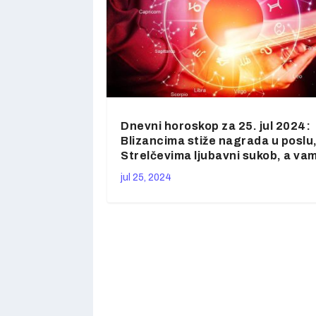
Dnevni horoskop za 25. jul 2024:
Blizancima stiže nagrada u poslu
Strelčevima ljubavni sukob, a va
jul 25, 2024