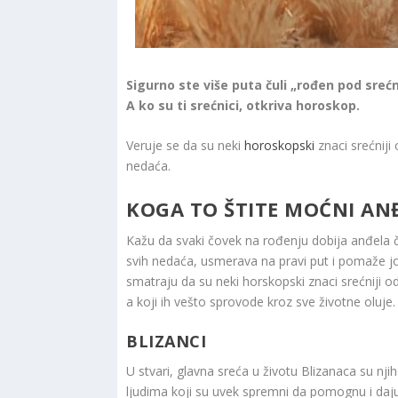
Sigurno ste više puta čuli „rođen pod srećn
A ko su ti srećnici, otkriva horoskop.
Veruje se da su neki
horoskopski
znaci srećniji 
nedaća.
KOGA TO ŠTITE MOĆNI ANĐ
Kažu da svaki čovek na rođenju dobija anđela ču
svih nedaća, usmerava na pravi put i pomaže joj
smatraju da su neki horskopski znaci srećniji o
a koji ih vešto sprovode kroz sve životne oluje.
BLIZANCI
U stvari, glavna sreća u životu Blizanaca su nji
ljudima koji su uvek spremni da pomognu i daju