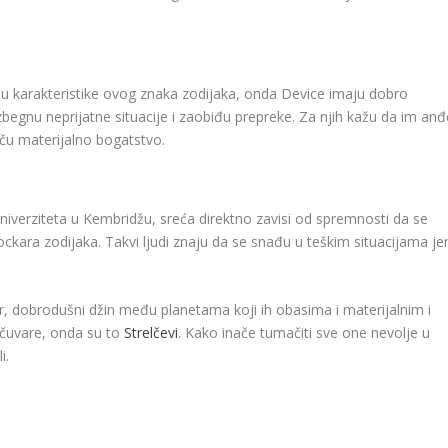
u karakteristike ovog znaka zodijaka, onda Device imaju dobro
 izbegnu neprijatne situacije i zaobiđu prepreke. Za njih kažu da im anđe
iču materijalno bogatstvo.
verziteta u Kembridžu, sreća direktno zavisi od spremnosti da se
ockara zodijaka. Takvi ljudi znaju da se snađu u teškim situacijama je
er, dobrodušni džin među planetama koji ih obasima i materijalnim i
 čuvare, onda su to
Strelčevi
. Kako inače tumačiti sve one nevolje u
i.