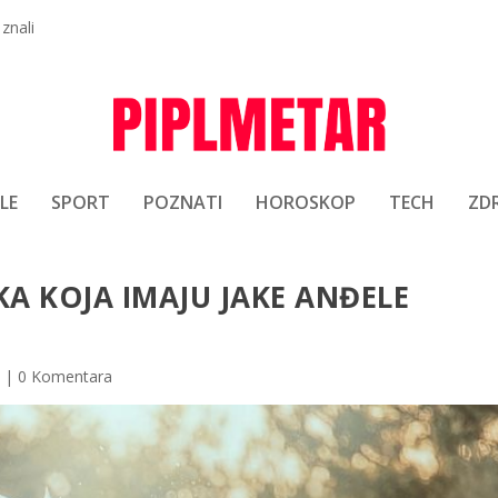
 znali
LE
SPORT
POZNATI
HOROSKOP
TECH
ZDR
A KOJA IMAJU JAKE ANĐELE
|
0 Komentara