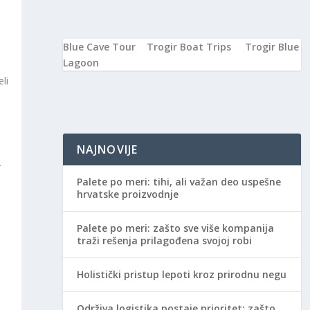
Blue Cave Tour
Trogir Boat Trips
Trogir Blue
Lagoon
li
NAJNOVIJE
r
Palete po meri: tihi, ali važan deo uspešne
hrvatske proizvodnje
Palete po meri: zašto sve više kompanija
traži rešenja prilagođena svojoj robi
Holistički pristup lepoti kroz prirodnu negu
Održiva logistika postaje prioritet: zašto