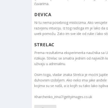
čuvarima.
DEVICA
Ni tu nema posebnog misticizma. Ako verujete 
razvijenu intuiciju. Iz tog razloga im je lako da
uvek pomožu. Zato im sve ide od ruke i lako st
STRELAC
Prema rezultatima eksperimenta naučnika sa Uni
rizikuje. Strelac se smatra jednim od najvećih k
uživaju u adrenalinu.
Osim toga, vladar znaka Strelca je moćni Jupit
duhovnim izobiljem. Ako neko ima jake anđele
kojima su se našli, a iz kojih su tako lako isplival
Kharchenko_irina7/gettyimages.co.uk