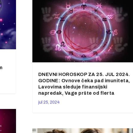
im
DNEVNI HOROSKOP ZA 25. JUL 2024.
GODINE: Ovnove čeka pad imuniteta,
Lavovima sleduje finansijski
napredak, Vage pršte od flerta
jul 25, 2024