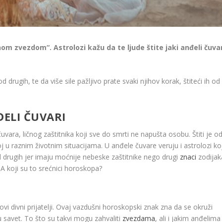
om zvezdom“. Astrolozi kažu da te ljude štite jaki anđeli čuvar
od drugih, te da više sile pažljivo prate svaki njihov korak, štiteći ih od
ELI ČUVARI
vara, ličnog zaštitnika koji sve do smrti ne napušta osobu. Štiti je o
 u raznim životnim situacijama. U anđele čuvare veruju i astrolozi koj
d drugih jer imaju moćnije nebeske zaštitnike nego drugi
znaci
zodijak
 A koji su to srećnici horoskopa?
hovi divni prijatelji. Ovaj vazdušni horoskopski znak zna da se okruži
 savet. To što su takvi mogu zahvaliti
zvezdama
, ali i jakim anđelima