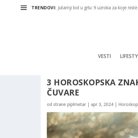
TRENDOVI:
Jutarnji bol u grlu: 9 uzroka za koje niste
VESTI
LIFESTY
3 HOROSKOPSKA ZNAK
ČUVARE
od strane
piplmetar
|
apr 3, 2024
|
Horoskop