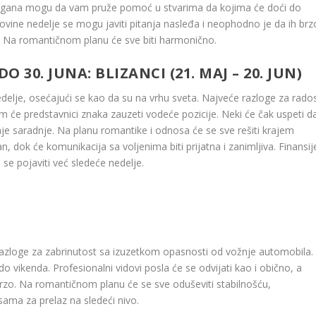
 organa mogu da vam pruže pomoć u stvarima da kojima će doći do
vine nedelje se mogu javiti pitanja nasleđa i neophodno je da ih brz
lne. Na romantičnom planu će sve biti harmonično.
DO 30. JUNA:
BLIZANCI (21. MAJ – 20. JUN)
edelje, osećajući se kao da su na vrhu sveta. Najveće razloge za rado
m će predstavnici znaka zauzeti vodeće pozicije. Neki će čak uspeti d
je saradnje. Na planu romantike i odnosa će se sve rešiti krajem
, dok će komunikacija sa voljenima biti prijatna i zanimljiva. Finansij
 se pojaviti već sledeće nedelje.
razloge za zabrinutost sa izuzetkom opasnosti od vožnje automobila.
 vikenda. Profesionalni vidovi posla će se odvijati kao i obično, a
i brzo. Na romantičnom planu će se sve oduševiti stabilnošću,
ama za prelaz na sledeći nivo.