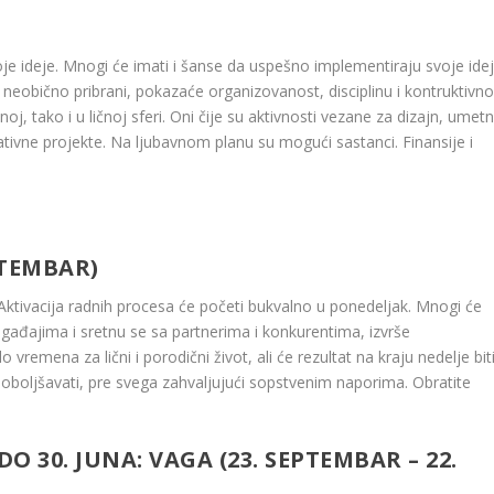
voje ideje. Mnogi će imati i šanse da uspešno implementiraju svoje idej
i neobično pribrani, pokazaće organizovanost, disciplinu i kontruktivno
noj, tako i u ličnoj sferi. Oni čije su aktivnosti vezane za dizajn, umet
ativne projekte. Na ljubavnom planu su mogući sastanci. Finansije i
PTEMBAR)
Aktivacija radnih procesa će početi bukvalno u ponedeljak. Mnogi će
ogađajima i sretnu se sa partnerima i konkurentima, izvrše
 vremena za lični i porodični život, ali će rezultat na kraju nedelje bit
oboljšavati, pre svega zahvaljujući sopstvenim naporima. Obratite
DO 30. JUNA:
VAGA (23. SEPTEMBAR – 22.