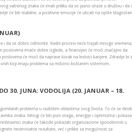
 ovog vatrenog znaka će imati priliku da se jasno izraze u društvu i da 
lje će biti stabilne, a pozitivne emocije će uticati na opšte blagostan
JANUAR)
ite i da se dobro odmorite. Radni procesi neće trajati mnogo vremena
kim poslovima imaće dobre izglede, a finansijeri će moći značajno da
 poslovima će moći da naprave korak na lestvici karijere. Zdravlje bi 
onih koji imaju problema sa mišićno-koštanim sistemom.
DO 30. JUNA:
VODOLIJA (20. JANUAR – 18.
gomilanih problema u različitim oblastima svog života. To će se desit
tavnika znaka. Mnogi će biti puni snage, energije i optimizma i pokaz
Predstavnici znaka će takođe pokazati organizacione sposobnosti u
ignete neverovatne rezultate, već i prilike za mogućnost za