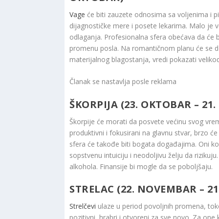
Vage
će biti zauzete odnosima sa voljenima i 
dijagnostičke mere i posete lekarima. Malo je ve
odlaganja. Profesionalna sfera obećava da će bi
promenu posla. Na romantičnom planu će se dogo
materijalnog blagostanja, vredi pokazati veliko
Članak se nastavlja posle reklama
ŠKORPIJA (23. OKTOBAR – 21
Škorpije će morati da posvete većinu svog vre
produktivni i fokusirani na glavnu stvar, brzo ć
sfera će takođe biti bogata događajima. Oni koj
sopstvenu intuiciju i neodoljivu želju da rizikuj
alkohola. Finansije bi mogle da se poboljšaju.
STRELAC (22. NOVEMBAR – 2
Strelčevi
ulaze u period povoljnih promena, toko
pozitivni, hrabri i otvoreni za sve novo. Za one 