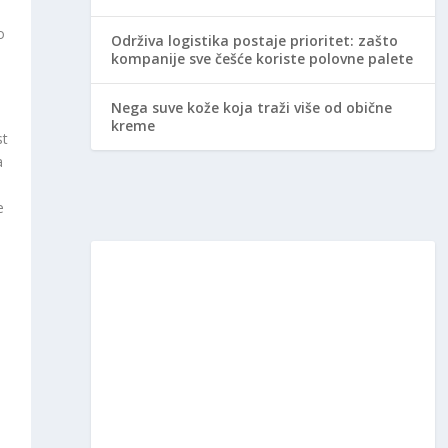
o
Održiva logistika postaje prioritet: zašto
kompanije sve češće koriste polovne palete
Nega suve kože koja traži više od obične
kreme
st
a
e