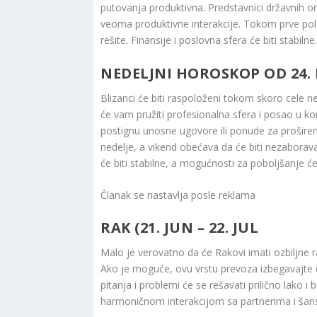
putovanja produktivna. Predstavnici državnih
veoma produktivne interakcije. Tokom prve polo
rešite. Finansije i poslovna sfera će biti stabi
NEDELJNI HOROSKOP OD 24. 
Blizanci će biti raspoloženi tokom skoro cele n
će vam pružiti profesionalna sfera i posao u ko
postignu unosne ugovore ili ponude za proširen
nedelje, a vikend obećava da će biti nezaboravan
će biti stabilne, a mogućnosti za poboljšanje će
Članak se nastavlja posle reklama
RAK (21. JUN – 22. JUL
Malo je verovatno da će Rakovi imati ozbiljne 
Ako je moguće, ovu vrstu prevoza izbegavajte do
pitanja i problemi će se rešavati prilično lako 
harmoničnom interakcijom sa partnerima i šans