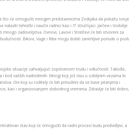
ana što će omogućiti mnogim predstavnicima Zodijaka da pokažu svoje
nalaziti tehnički i naučni radnici kao i IT stručnjaci. Jarčevi i Vodolije
i mnogo zadovoljstva. Ovnovi, Lavovi i Strelčevi će biti otvoreni za
udućnosti. Bikovi, Vage i Ribe mogu dobiti zanimljive ponude o poslu 
ijske situacije zahvaljujući sopstvenom trudu i odlučnosti. Takođe,
va i kod vašših nadređenih. Mnogi koji još nisu u ozbiljnim vezama bi
va. Oni koji su roditelji će biti prinuđeni da se bave pitanjima i
ce, kao i organizovanjem slobodnog vremena. Zdravlje će biti dobro, 
ntruktivan stav koji će omogućiti da radni procesi budu predvidljivi, a