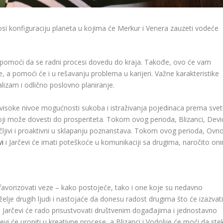
i konfiguraciju planeta u kojima će Merkur i Venera zauzeti vodeće
 pomoći da se radni procesi dovedu do kraja. Takođe, ovo će vam
 a pomoći će i u rešavanju problema u karijeri. Važne karakteristike
alizam i odlično poslovno planiranje.
 visoke nivoe mogućnosti sukoba i istraživanja pojedinaca prema svet
ji može dovesti do prosperiteta. Tokom ovog perioda, Blizanci, Devic
ičljivi i proaktivni u sklapanju poznanstava. Tokom ovog perioda, Ovnov
i
i Jarčevi će imati poteškoće u komunikaciji sa drugima, naročito on
favorizovati veze – kako postojeće, tako i one koje su nedavno
a želje drugih ljudi i nastojaće da donesu radost drugima što će izazvati
i Jarčevi će rado prisustvovati društvenim događajima i jednostavno
vi će uroniti u kreativne procese, a Blizanci i Vodolije će moći da ste