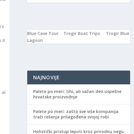
 će
Blue Cave Tour
Trogir Boat Trips
Trogir Blue
Lagoon
ili
NAJNOVIJE
Palete po meri: tihi, ali važan deo uspešne
ali
hrvatske proizvodnje
Palete po meri: zašto sve više kompanija
traži rešenja prilagođena svojoj robi
Holistički pristup lepoti kroz prirodnu negu