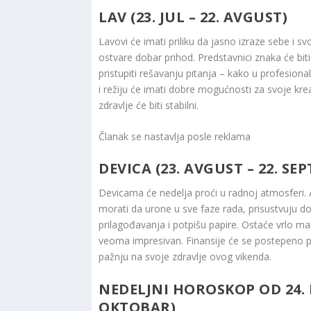
LAV (23. JUL – 22. AVGUST)
Lavovi će imati priliku da jasno izraze sebe i s
ostvare dobar prihod. Predstavnici znaka će bit
pristupiti rešavanju pitanja – kako u profesional
i režiju će imati dobre mogućnosti za svoje kre
zdravlje će biti stabilni.
Članak se nastavlja posle reklama
DEVICA (23. AVGUST – 22. SE
Devicama će nedelja proći u radnoj atmosferi. 
morati da urone u sve faze rada, prisustvuju d
prilagođavanja i potpišu papire. Ostaće vrlo malo
veoma impresivan. Finansije će se postepeno p
pažnju na svoje zdravlje ovog vikenda.
NEDELJNI HOROSKOP OD 24. 
OKTOBAR)