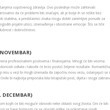
pitanjima sopstvenog zdravlja. Ovo poslednje može zahtevati
rovatno da će problemi biti značajni, ali je bolje ih se rešite bez
ti stabilna, a predstavnici znaka mogu dobiti zanimljive ponude za
diti prijatni utisci, iznenađenja i obostrane emocije. Što se tiče
dušnost i dobročinstvo.
. NOVEMBAR)
mena profesionalnim poslovima i finansijama. Mnogi će biti veoma
e donositi odluke i takođe će brzo postići željene rezultate. Romantičn
i nisu u vezi bi mogli iznenada da započnu novu vezu, oslanjajući se 
u. Ovde bi najbolja preporuka bila teraputski post, dijeta i stoga zabran
1. DECEMBAR)
m kojih će biti moguće obnoviti neke oblasti svog života. Oni će biti
koji se bave biznisom će se otvoriti prilike za pokretanje novih