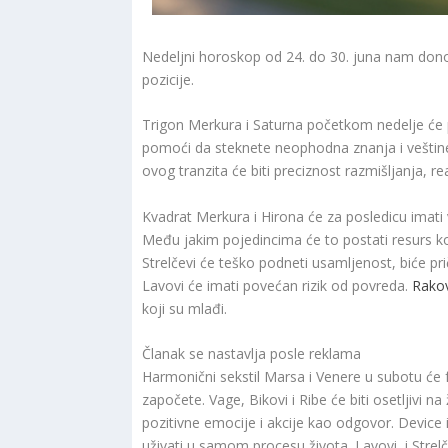
Nedeljni horoskop od 24. do 30. juna nam donos
pozicije.
Trigon Merkura i Saturna početkom nedelje će
pomoći da steknete neophodna znanja i veštine,
ovog tranzita će biti preciznost razmišljanja, re
Kvadrat Merkura i Hirona će za posledicu imati
Među jakim pojedincima će to postati resurs ko
Strelčevi će teško podneti usamljenost, biće pr
Lavovi će imati povećan rizik od povreda.
Rakov
koji su mlađi.
Članak se nastavlja posle reklama
Harmonični sekstil Marsa i Venere u subotu će 
započete. Vage, Bikovi i Ribe će biti osetljivi n
pozitivne emocije i akcije kao odgovor. Device 
uživati u samom procesu života. Lavovi i Strelče