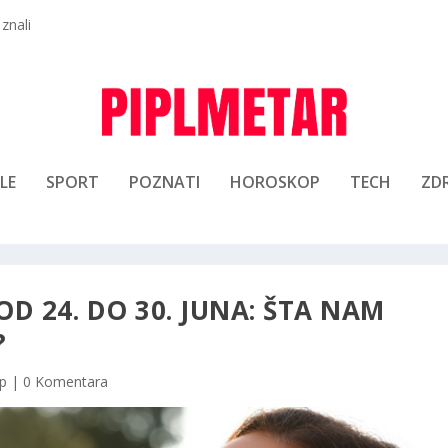
 znali
LE
SPORT
POZNATI
HOROSKOP
TECH
ZDR
D 24. DO 30. JUNA: ŠTA NAM
?
p
|
0 Komentara