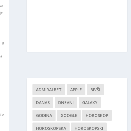
sa
je
, a
se
ADMIRALBET
APPLE
BIVŠI
DANAS
DNEVNI
GALAXY
i
aće
GODINA
GOOGLE
HOROSKOP
HOROSKOPSKA
HOROSKOPSKI