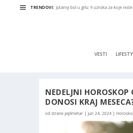
TRENDOVI:
Jutarnji bol u grlu: 9 uzroka za koje niste
VESTI
LIFESTY
NEDELJNI HOROSKOP O
DONOSI KRAJ MESECA
od strane
piplmetar
|
jun 24, 2024
|
Horosko