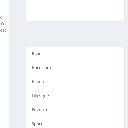
e i
 će
nost
Biznis
Horoskop
Hrana
i
Lifestyle
Poznati
Sport