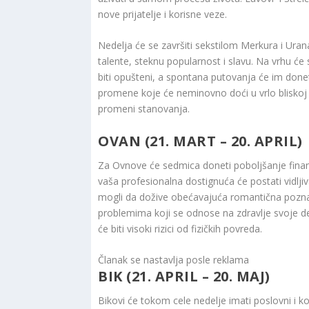
nove prijatelje i korisne veze.
Nedelja će se završiti sekstilom Merkura i Ur
talente, steknu popularnost i slavu. Na vrhu će se 
biti opušteni, a spontana putovanja će im donet
promene koje će neminovno doći u vrlo bliskoj b
promeni stanovanja.
OVAN (21. MART – 20. APRIL)
Za Ovnove će sedmica doneti poboljšanje finans
vaša profesionalna dostignuća će postati vidlji
mogli da dožive obećavajuća romantična poznanst
problemima koji se odnose na zdravlje svoje de
će biti visoki rizici od fizičkih povreda.
Članak se nastavlja posle reklama
BIK (21. APRIL – 20. MAJ)
Bikovi će tokom cele nedelje imati poslovni i ko