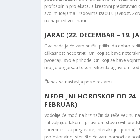
profitabilnih projekata, a kreativni predstavnici
svojim idejama i radovima izađu u javnost. Zdrav
na najpozitivniji način.
JARAC (22. DECEMBAR – 19. 
Ova nedelja će vam pružiti priliku da dobro rad
efikasnost neće trpiti. Oni koji se bave notars
pvoećaju svoje prihode. Oni koji se bave vojnim
moglo pogoršati tokom vikenda uglavnom kod 
Članak se nastavlja posle reklama
NEDELJNI HOROSKOP OD 24. 
FEBRUAR)
Vodolije će moći na brz način da reše većinu na
zahvaljujući lakom i pzitivnom stavu ovih preds
spremnost za pregovore, interakciju i pomoć. 
profesionalnoj sferi što će vam pomoći da post