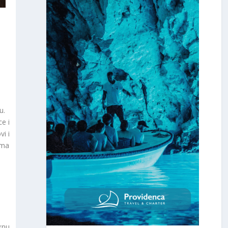
u.
e i
i i
ima
knu