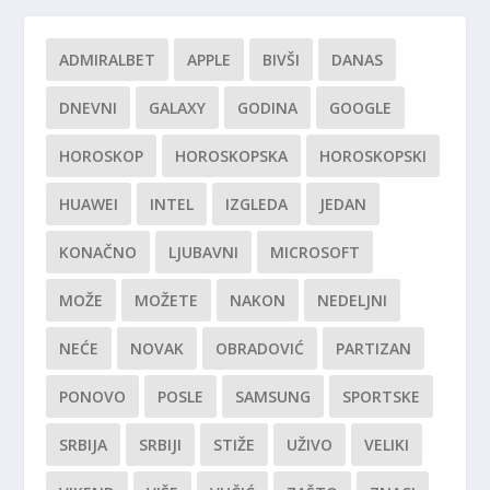
ADMIRALBET
APPLE
BIVŠI
DANAS
DNEVNI
GALAXY
GODINA
GOOGLE
HOROSKOP
HOROSKOPSKA
HOROSKOPSKI
HUAWEI
INTEL
IZGLEDA
JEDAN
KONAČNO
LJUBAVNI
MICROSOFT
MOŽE
MOŽETE
NAKON
NEDELJNI
NEĆE
NOVAK
OBRADOVIĆ
PARTIZAN
PONOVO
POSLE
SAMSUNG
SPORTSKE
SRBIJA
SRBIJI
STIŽE
UŽIVO
VELIKI