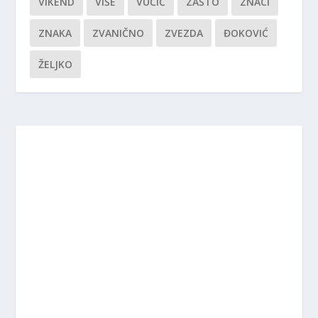
VIKEND
VIŠE
VUČIĆ
ZAŠTO
ZNACI
ZNAKA
ZVANIČNO
ZVEZDA
ĐOKOVIĆ
ŽELJKO