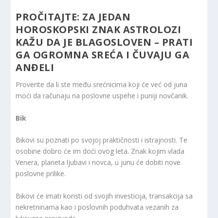
PROČITAJTE:
ZA JEDAN
HOROSKOPSKI ZNAK ASTROLOZI
KAŽU DA JE BLAGOSLOVEN – PRATI
GA OGROMNA SREĆA I ČUVAJU GA
ANĐELI
Proverite da li ste među srećnicima koji će već od juna
moći da računaju na poslovne uspehe i puniji novčanik.
Bik
Bikovi su poznati po svojoj praktičnosti i istrajnosti. Te
osobine dobro će im doći ovog leta. Znak kojim vlada
Venera, planeta ljubavi i novca, u junu će dobiti nove
poslovne prilike.
Bikovi će imati koristi od svojih investicija, transakcija sa
nekretninama kao i poslovnih poduhvata vezanih za