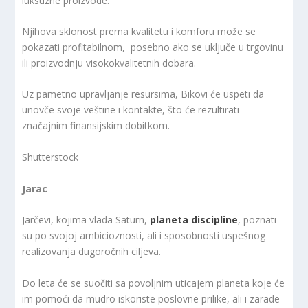
luksuzne proizvode.
Njihova sklonost prema kvalitetu i komforu može se
pokazati profitabilnom, posebno ako se uključe u trgovinu
ili proizvodnju visokokvalitetnih dobara.
Uz pametno upravljanje resursima, Bikovi će uspeti da
unovče svoje veštine i kontakte, što će rezultirati
značajnim finansijskim dobitkom.
Shutterstock
Jarac
Jarčevi, kojima vlada Saturn,
planeta discipline
, poznati
su po svojoj ambicioznosti, ali i sposobnosti uspešnog
realizovanja dugoročnih ciljeva.
Do leta će se suočiti sa povoljnim uticajem planeta koje će
im pomoći da mudro iskoriste poslovne prilike, ali i zarade