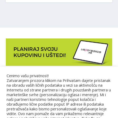
Cenimo vašu privatnost!
Marketing
Zatvaranjem prozora klikom na Prihvatam dajete pristanak
na obradu vaših ličnih podataka u vezi sa aktivnošću na
Internetu od strane partnera i drugih pouzdanih partnera u
Impressum
marketinške svrhe (personalizaciju oglasa i merenje). Mi i
naši partneri koristimo tehnologije poput kolačića i
obrađujemo lične podatke poput IP adrese ili podataka
Uslovi korišćenja
pretraživača kako bismo personalizovali oglašavanje koje
vidite. Ovo nam pomaže da vam prikažemo relevantnije