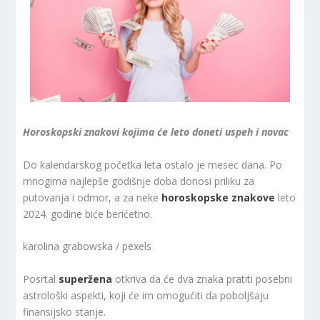
Horoskopski znakovi kojima će leto doneti uspeh i novac
Do kalendarskog početka leta ostalo je mesec dana. Po
mnogima najlepše godišnje doba donosi priliku za
putovanja i odmor, a za neke
horoskopske znakove
leto
2024. godine biće berićetno.
karolina grabowska / pexels
Posrtal
superžena
otkriva da će dva znaka pratiti posebni
astrološki aspekti, koji će im omogućiti da poboljšaju
finansijsko stanje.