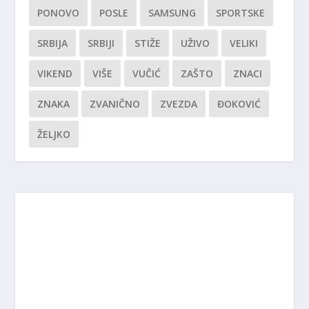
PONOVO
POSLE
SAMSUNG
SPORTSKE
SRBIJA
SRBIJI
STIŽE
UŽIVO
VELIKI
VIKEND
VIŠE
VUČIĆ
ZAŠTO
ZNACI
ZNAKA
ZVANIČNO
ZVEZDA
ĐOKOVIĆ
ŽELJKO