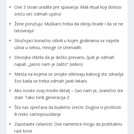
Ove 3 stvari uradite pre spavanja: Mali ritual koji donosi
sreću već odmah ujutru!
Žene poručuju: Muškarci treba da obriju brade i da se ne
tetoviraju!
Stručnjaci konačno otkrili u kojim godinama se najviše
uživa u seksu, mnoge će iznenaditi
Devojka otkrila da je dečko prevario, ljudi je odmah
napali: „Jasno nam je zašto“ (video)
Mesta na kojima se znojite otkrivaju kakvog ste zdravlja:
Evo kada se treba odmah javiti lekaru
Ako nosite ovaj modni detalj – žao nam je, zvanično ste
stari: Tako tvrdi generacija Z
Šta nas sprečava da budemo srećni: Dugovi iz prošlosti
ili nisko samopouzdanje
Zaustavite ćelavost: Ove namirnice mogu da podstaknu
rast kose