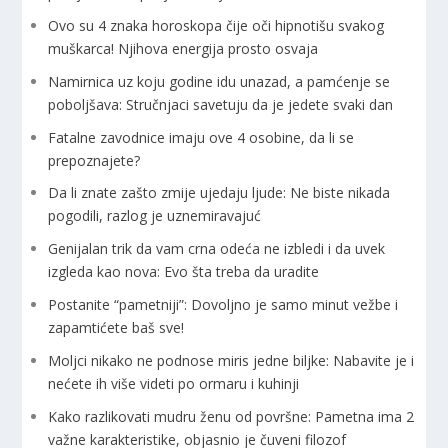
Ovo su 4 znaka horoskopa čije oči hipnotišu svakog
muškarca! Njihova energija prosto osvaja
Namirnica uz koju godine idu unazad, a pamćenje se
poboljšava: Stručnjaci savetuju da je jedete svaki dan
Fatalne zavodnice imaju ove 4 osobine, da li se
prepoznajete?
Da li znate zašto zmije ujedaju ljude: Ne biste nikada
pogodili, razlog je uznemiravajuć
Genijalan trik da vam crna odeća ne izbledi i da uvek
izgleda kao nova: Evo šta treba da uradite
Postanite “pametniji”: Dovoljno je samo minut vežbe i
zapamtićete baš sve!
Moljci nikako ne podnose miris jedne biljke: Nabavite je i
nećete ih više videti po ormaru i kuhinji
Kako razlikovati mudru ženu od površne: Pametna ima 2
važne karakteristike, objasnio je čuveni filozof