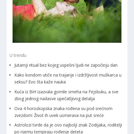
U trendu
Jutarnji ritual bez kojeg uspešni ljudi ne započinju dan
Kako kondom utiče na trajanje i izdržljivost muškarca u
seksu? Evo šta kaže nauka
Kuća iz BiH izazvala gomile smeha na Fejsbuku, a sve
zbog jednog nadasve upečatljivog detalja
Ova 4 horoskopska znaka rođena su pod srećnom
zvezdom: Život ih uvek usmerava na put sreće
Astrolozi tvrde da je ovo najbolji znak Zodijaka, roditelji
po njemu tempiraju rođenje deteta