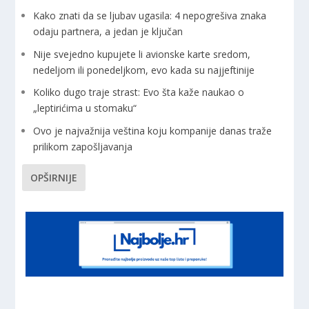
Kako znati da se ljubav ugasila: 4 nepogrešiva znaka
odaju partnera, a jedan je ključan
Nije svejedno kupujete li avionske karte sredom,
nedeljom ili ponedeljkom, evo kada su najjeftinije
Koliko dugo traje strast: Evo šta kaže naukao o
„leptirićima u stomaku“
Ovo je najvažnija veština koju kompanije danas traže
prilikom zapošljavanja
OPŠIRNIJE