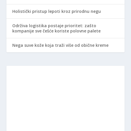
Holistički pristup lepoti kroz prirodnu negu
Održiva logistika postaje prioritet: zašto
kompanije sve češće koriste polovne palete
Nega suve kože koja traži više od obične kreme