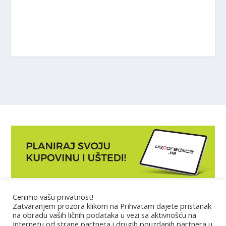
Cenimo vašu privatnost!
Marketing
Zatvaranjem prozora klikom na Prihvatam dajete pristanak
na obradu vaših ličnih podataka u vezi sa aktivnošću na
Internetu od strane partnera i drugih pouzdanih partnera u