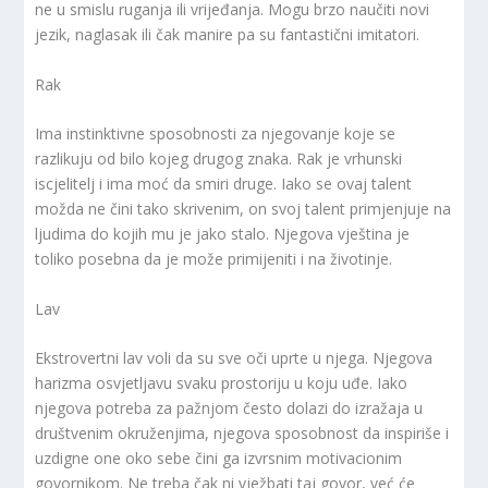
ne u smislu ruganja ili vrijeđanja. Mogu brzo naučiti novi
jezik, naglasak ili čak manire pa su fantastični imitatori.
Rak
Ima instinktivne sposobnosti za njegovanje koje se
razlikuju od bilo kojeg drugog znaka. Rak je vrhunski
iscjelitelj i ima moć da smiri druge. Iako se ovaj talent
možda ne čini tako skrivenim, on svoj talent primjenjuje na
ljudima do kojih mu je jako stalo. Njegova vještina je
toliko posebna da je može primijeniti i na životinje.
Lav
Ekstrovertni lav voli da su sve oči uprte u njega. Njegova
harizma osvjetljavu svaku prostoriju u koju uđe. Iako
njegova potreba za pažnjom često dolazi do izražaja u
društvenim okruženjima, njegova sposobnost da inspiriše i
uzdigne one oko sebe čini ga izvrsnim motivacionim
govornikom. Ne treba čak ni vježbati taj govor, već će