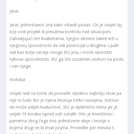
Jarac
Jarac jednostavno zna kako obaviti posao. On je uvijek taj
koji vodi projekt ili preuzima kontrolu nad situacijom.
Zahvaljujući tim kvalitetama, njegov skriveni talent leži u
njegovoj sposobnosti da vidi potencijal u drugima. Ljude
vidi kao bolje verzije onoga što jesu i može iskoristiti
njihove sposobnosti, što ga čini izuzetnim vođom na poslu
i van njega.
Vodolija
Uvijek radi na tome da pronađe sljedeću najbolju stvar pa
nije ni čudo što je njena intuicija toliko razvijena. Gotovo
da može vidjeti budućnost, što je djelimično istina jer je
uvijek 10 koraka ispred svih ostalih. Vrlo je inventivna i
pametna zbog čega ima jedinstvene ideje i teorije o
kojima drugi ne bi imali pojma. Provedite pet minuta s