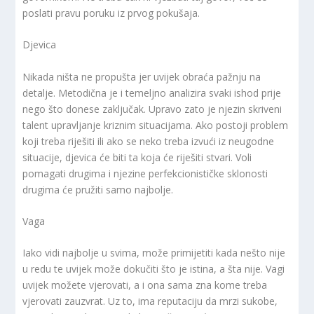
poslati pravu poruku iz prvog pokušaja.
Djevica
Nikada ništa ne propušta jer uvijek obraća pažnju na
detalje. Metodična je i temeljno analizira svaki ishod prije
nego što donese zaključak. Upravo zato je njezin skriveni
talent upravljanje kriznim situacijama. Ako postoji problem
koji treba riješiti ili ako se neko treba izvući iz neugodne
situacije, djevica će biti ta koja će riješiti stvari. Voli
pomagati drugima i njezine perfekcionističke sklonosti
drugima će pružiti samo najbolje.
Vaga
Iako vidi najbolje u svima, može primijetiti kada nešto nije
u redu te uvijek može dokučiti što je istina, a šta nije. Vagi
uvijek možete vjerovati, a i ona sama zna kome treba
vjerovati zauzvrat. Uz to, ima reputaciju da mrzi sukobe,