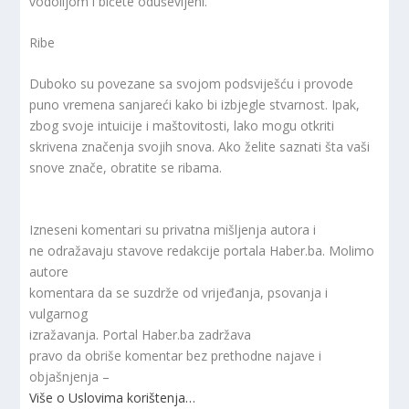
vodolijom i bićete oduševljeni.
Ribe
Duboko su povezane sa svojom podsviješću i provode
puno vremena sanjareći kako bi izbjegle stvarnost. Ipak,
zbog svoje intuicije i maštovitosti, lako mogu otkriti
skrivena značenja svojih snova. Ako želite saznati šta vaši
snove znače, obratite se ribama.
Izneseni komentari su privatna mišljenja autora i
ne odražavaju stavove redakcije portala Haber.ba. Molimo
autore
komentara da se suzdrže od vrijeđanja, psovanja i
vulgarnog
izražavanja. Portal Haber.ba zadržava
pravo da obriše komentar bez prethodne najave i
objašnjenja –
Više o Uslovima korištenja…