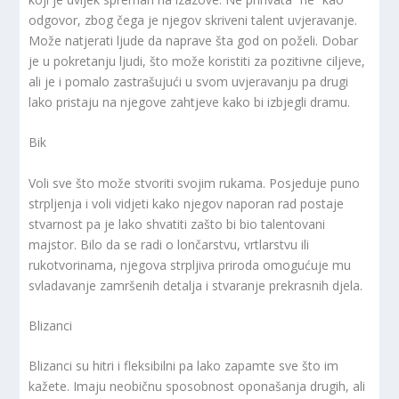
odgovor, zbog čega je njegov skriveni talent uvjeravanje.
Može natjerati ljude da naprave šta god on poželi. Dobar
je u pokretanju ljudi, što može koristiti za pozitivne ciljeve,
ali je i pomalo zastrašujući u svom uvjeravanju pa drugi
lako pristaju na njegove zahtjeve kako bi izbjegli dramu.
Bik
Voli sve što može stvoriti svojim rukama. Posjeduje puno
strpljenja i voli vidjeti kako njegov naporan rad postaje
stvarnost pa je lako shvatiti zašto bi bio talentovani
majstor. Bilo da se radi o lončarstvu, vrtlarstvu ili
rukotvorinama, njegova strpljiva priroda omogućuje mu
svladavanje zamršenih detalja i stvaranje prekrasnih djela.
Blizanci
Blizanci su hitri i fleksibilni pa lako zapamte sve što im
kažete. Imaju neobičnu sposobnost oponašanja drugih, ali