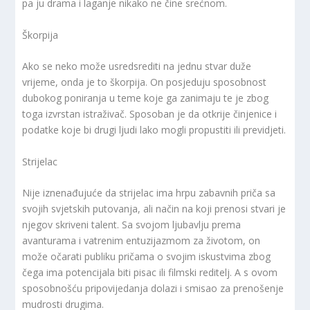
pa ju drama i laganje nikako ne čine srećnom.
Škorpija
Ako se neko može usredsrediti na jednu stvar duže
vrijeme, onda je to škorpija. On posjeduju sposobnost
dubokog poniranja u teme koje ga zanimaju te je zbog
toga izvrstan istraživač. Sposoban je da otkrije činjenice i
podatke koje bi drugi ljudi lako mogli propustiti ili previdjeti.
Strijelac
Nije iznenađujuće da strijelac ima hrpu zabavnih priča sa
svojih svjetskih putovanja, ali način na koji prenosi stvari je
njegov skriveni talent. Sa svojom ljubavlju prema
avanturama i vatrenim entuzijazmom za životom, on
može očarati publiku pričama o svojim iskustvima zbog
čega ima potencijala biti pisac ili filmski reditelj. A s ovom
sposobnošću pripovijedanja dolazi i smisao za prenošenje
mudrosti drugima.