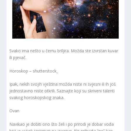
Svako ima nešto u čemu briljira. Možda ste izvrstan kuvar
ili pjevač.
Horoskop – shutterstock_
Ipak, nekih svojih vještina možda niste ni svjesni ili ih još
jednostavno niste otkrili. Saznajte koji su skriveni talenti
svakog horoskopskog znaka.
Ovan
Navikao je dobiti ono što želi i po prirodi je dobar vođa
koji je uvijek spreman na izazove. Ne prihvata “ne” kao