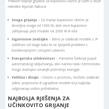
Prilikom kupnje grijalice za kupaonicu važno je uzeti u obzir
nekoliko ključnih faktora:
Snaga grijanja
– Za manje kupaonice obično je
dovoljna snaga od 1000 W, dok veće kupaonice
zahtijevaju jače modele od 2000 W ili više.
Sigurnosne značajke
– Bitno je odabrati modele s IP
zaštitom od vlage kako bi se spriječili problemi s
kondenzacijom i strujnim udarom.
Energetska učinkovitost
– Pametne funkcije poput
automatskog isključivanja, eko načina rada i termostata
mogu značajno smanjiti potrošnju energije.
Veličina i dizajn
– Ovisno o prostoru, možete odabrati
zidne, prijenosne ili ugrađene modele koji najbolje
odgovaraju vašim potrebama.
NAJBOLJA RJEŠENJA ZA
UČINKOVITO GRIJANJE