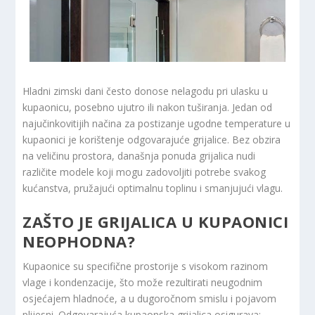
Hladni zimski dani često donose nelagodu pri ulasku u
kupaonicu, posebno ujutro ili nakon tuširanja. Jedan od
najučinkovitijih načina za postizanje ugodne temperature u
kupaonici je korištenje odgovarajuće grijalice. Bez obzira
na veličinu prostora, današnja ponuda grijalica nudi
različite modele koji mogu zadovoljiti potrebe svakog
kućanstva, pružajući optimalnu toplinu i smanjujući vlagu.
ZAŠTO JE GRIJALICA U KUPAONICI
NEOPHODNA?
Kupaonice su specifične prostorije s visokom razinom
vlage i kondenzacije, što može rezultirati neugodnim
osjećajem hladnoće, a u dugoročnom smislu i pojavom
plijesni. Odgovarajuća kupaonska grijalica osigurava: