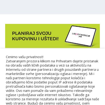
Cenimo vašu privatnost!
Marketing
Zatvaranjem prozora klikom na Prihvatam dajete pristanak
na obradu vaših ličnih podataka u vezi sa aktivnošću na
Internetu od strane partnera i drugih pouzdanih partnera u
Impressum
marketinške svrhe (personalizaciju oglasa i merenje). Mi i
naši partneri koristimo tehnologije poput kolačića i
obrađujemo lične podatke poput IP adrese ili podataka
Uslovi korišćenja
pretraživača kako bismo personalizovali oglašavanje koje
vidite. Ovo nam pomaže da vam prikažemo relevantnije
oglase i poboljšava vaše internet iskustvo. Takođe ga
Kontakt
koristimo za merenje rezultata ili usklađivanje sadržaja naše
web stranice. Budući da cenimo vašu privatnost, ovim