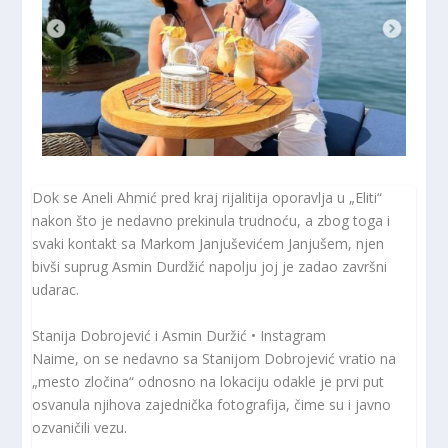
Dok se Aneli Ahmić pred kraj rijalitija oporavlja u „Eliti“
nakon što je nedavno prekinula trudnoću, a zbog toga i
svaki kontakt sa Markom Janjuševićem Janjušem, njen
bivši suprug Asmin Durdžić napolju joj je zadao završni
udarac.
Stanija Dobrojević i Asmin Duržić • Instagram
Naime, on se nedavno sa Stanijom Dobrojević vratio na
„mesto zločina“ odnosno na lokaciju odakle je prvi put
osvanula njihova zajednička fotografija, čime su i javno
ozvaničili vezu.