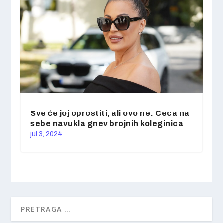
Sve će joj oprostiti, ali ovo ne: Ceca na
sebe navukla gnev brojnih koleginica
jul 3, 2024