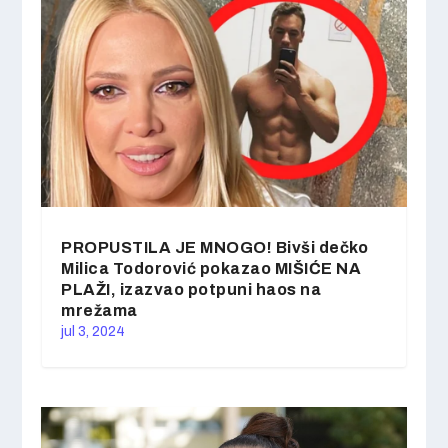
PROPUSTILA JE MNOGO! Bivši dečko
Milica Todorović pokazao MIŠIĆE NA
PLAŽI, izazvao potpuni haos na
mrežama
jul 3, 2024