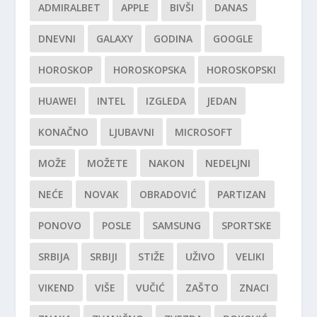
ADMIRALBET
APPLE
BIVŠI
DANAS
DNEVNI
GALAXY
GODINA
GOOGLE
HOROSKOP
HOROSKOPSKA
HOROSKOPSKI
HUAWEI
INTEL
IZGLEDA
JEDAN
KONAČNO
LJUBAVNI
MICROSOFT
MOŽE
MOŽETE
NAKON
NEDELJNI
NEĆE
NOVAK
OBRADOVIĆ
PARTIZAN
PONOVO
POSLE
SAMSUNG
SPORTSKE
SRBIJA
SRBIJI
STIŽE
UŽIVO
VELIKI
VIKEND
VIŠE
VUČIĆ
ZAŠTO
ZNACI