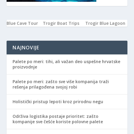
Blue Cave Tour
Trogir Boat Trips
Trogir Blue Lagoon
NAJNOVIJE
Palete po meri: tihi, ali važan deo uspešne hrvatske
proizvodnje
Palete po meri: zašto sve više kompanija traži
rešenja prilagođena svojoj robi
Holistički pristup lepoti kroz prirodnu negu
Održiva logistika postaje prioritet: zašto
kompanije sve češće koriste polovne palete