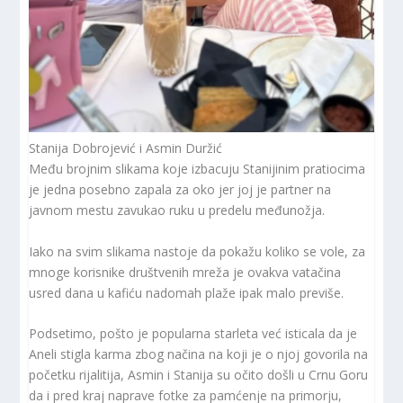
Stanija Dobrojević i Asmin Duržić
Među brojnim slikama koje izbacuju Stanijinim pratiocima
je jedna posebno zapala za oko jer joj je partner na
javnom mestu zavukao ruku u predelu međunožja.
Iako na svim slikama nastoje da pokažu koliko se vole, za
mnoge korisnike društvenih mreža je ovakva vatačina
usred dana u kafiću nadomah plaže ipak malo previše.
Podsetimo, pošto je popularna starleta već isticala da je
Aneli stigla karma zbog načina na koji je o njoj govorila na
početku rijalitija, Asmin i Stanija su očito došli u Crnu Goru
da i pred kraj naprave fotke za pamćenje na primorju,