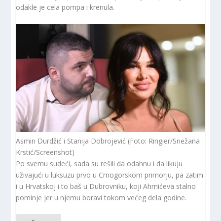
odakle je cela pompa i krenula.
Asmin Durdžić i Stanija Dobrojević (Foto: Ringier/Snežana
Krstić/Screenshot)
Po svemu sudeći, sada su rešili da odahnu i da likuju
uživajući u luksuzu prvo u Crnogorskom primorju, pa zatim
i u Hrvatskoj i to baš u Dubrovniku, koji Ahmićeva stalno
pominje jer u njemu boravi tokom većeg dela godine.