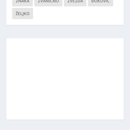
ZNAKA
ZVANIČNO
ZVEZDA
ĐOKOVIĆ
ŽELJKO