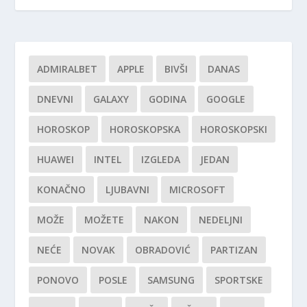
ADMIRALBET
APPLE
BIVŠI
DANAS
DNEVNI
GALAXY
GODINA
GOOGLE
HOROSKOP
HOROSKOPSKA
HOROSKOPSKI
HUAWEI
INTEL
IZGLEDA
JEDAN
KONAČNO
LJUBAVNI
MICROSOFT
MOŽE
MOŽETE
NAKON
NEDELJNI
NEĆE
NOVAK
OBRADOVIĆ
PARTIZAN
PONOVO
POSLE
SAMSUNG
SPORTSKE