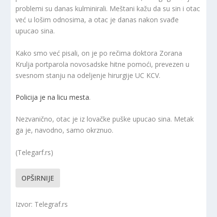
problemi su danas kulminirali. Meštani kažu da su sin i otac
već u lošim odnosima, a otac je danas nakon svađe
upucao sina.
Kako smo već pisali, on je po rečima doktora Zorana
Krulja portparola novosadske hitne pomoći, prevezen u
svesnom stanju na odeljenje hirurgije UC KCV.
Policija je na licu mesta
.
Nezvanično, otac je iz lovačke puške upucao sina. Metak
ga je, navodno, samo okrznuo.
(Telegarf.rs)
OPŠIRNIJE
Izvor: Telegraf.rs