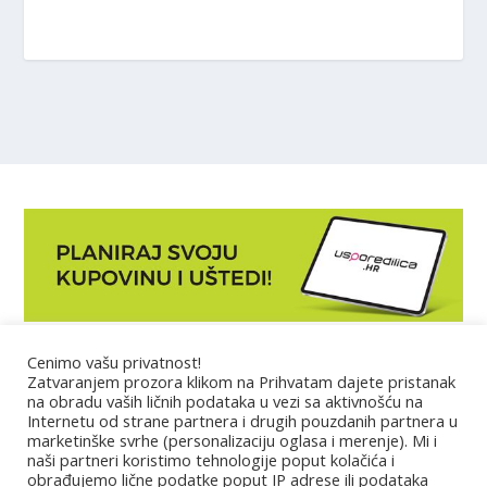
Cenimo vašu privatnost!
Marketing
Zatvaranjem prozora klikom na Prihvatam dajete pristanak
na obradu vaših ličnih podataka u vezi sa aktivnošću na
Internetu od strane partnera i drugih pouzdanih partnera u
Impressum
marketinške svrhe (personalizaciju oglasa i merenje). Mi i
naši partneri koristimo tehnologije poput kolačića i
obrađujemo lične podatke poput IP adrese ili podataka