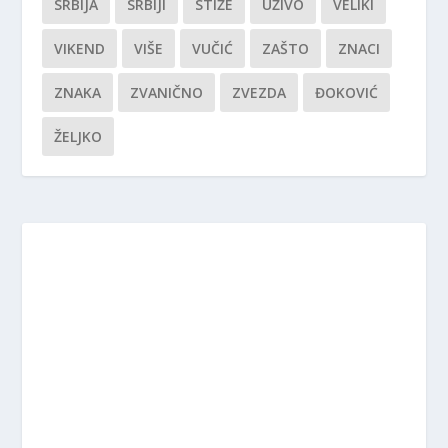
SRBIJA
SRBIJI
STIŽE
UŽIVO
VELIKI
VIKEND
VIŠE
VUČIĆ
ZAŠTO
ZNACI
ZNAKA
ZVANIČNO
ZVEZDA
ĐOKOVIĆ
ŽELJKO