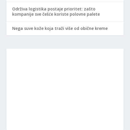
Održiva logistika postaje prioritet: zašto
kompanije sve češće koriste polovne palete
Nega suve kože koja traži više od obične kreme