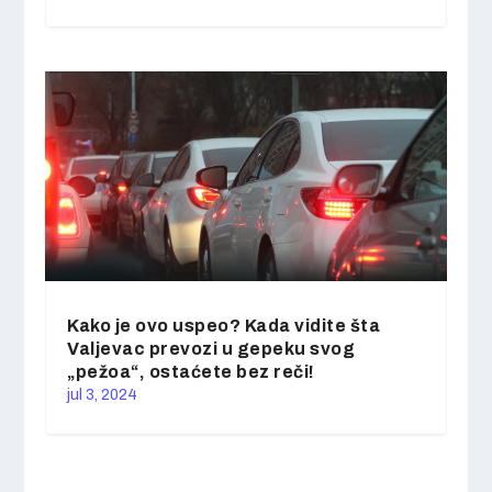
Kako je ovo uspeo? Kada vidite šta
Valjevac prevozi u gepeku svog
„pežoa“, ostaćete bez reči!
jul 3, 2024