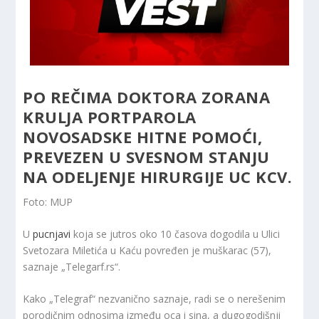
PO REČIMA DOKTORA ZORANA
KRULJA PORTPAROLA
NOVOSADSKE HITNE POMOĆI,
PREVEZEN U SVESNOM STANJU
NA ODELJENJE HIRURGIJE UC KCV.
Foto: MUP
U
pucnjavi
koja se jutros oko 10 časova dogodila u Ulici
Svetozara Miletića u Kaću povređen je muškarac (57),
saznaje „Telegarf.rs“.
Kako „Telegraf“ nezvanično saznaje, radi se o nerešenim
porodičnim odnosima između oca i sina, a dugogodišnji