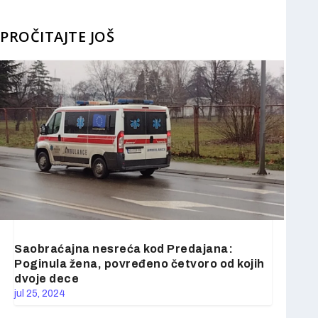
PROČITAJTE JOŠ
Saobraćajna nesreća kod Predajana:
Poginula žena, povređeno četvoro od kojih
dvoje dece
jul 25, 2024