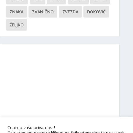
ZNAKA
ZVANIČNO
ZVEZDA
ĐOKOVIĆ
ŽELJKO
Cenimo vašu privatnost!
Zatvaranjem prozora klikom na Prihvatam dajete pristanak