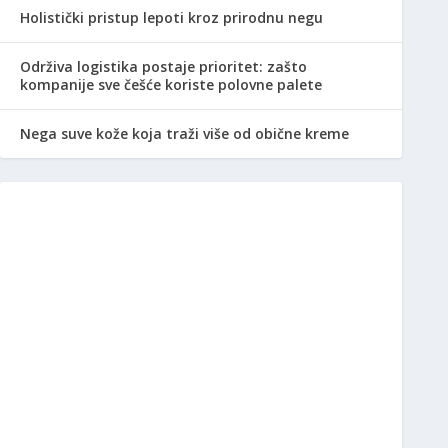
Holistički pristup lepoti kroz prirodnu negu
Održiva logistika postaje prioritet: zašto
kompanije sve češće koriste polovne palete
Nega suve kože koja traži više od obične kreme