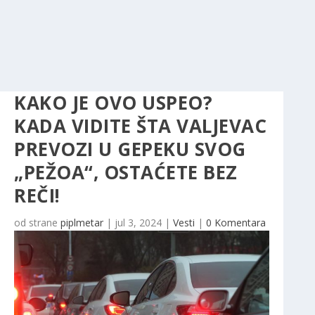
KAKO JE OVO USPEO?
KADA VIDITE ŠTA VALJEVAC
PREVOZI U GEPEKU SVOG
„PEŽOA“, OSTAĆETE BEZ
REČI!
od strane
piplmetar
|
jul 3, 2024
|
Vesti
|
0 Komentara