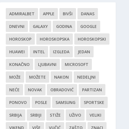
ADMIRALBET
APPLE
BIVŠI
DANAS
DNEVNI
GALAXY
GODINA
GOOGLE
HOROSKOP
HOROSKOPSKA
HOROSKOPSKI
HUAWEI
INTEL
IZGLEDA
JEDAN
KONAČNO
LJUBAVNI
MICROSOFT
MOŽE
MOŽETE
NAKON
NEDELJNI
NEĆE
NOVAK
OBRADOVIĆ
PARTIZAN
PONOVO
POSLE
SAMSUNG
SPORTSKE
SRBIJA
SRBIJI
STIŽE
UŽIVO
VELIKI
VIKEND
VIŠE
VUČIĆ
ZAŠTO
ZNACI