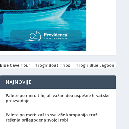
Blue Cave Tour
Trogir Boat Trips
Trogir Blue Lagoon
NAJNOVIJE
Palete po meri: tihi, ali važan deo uspešne hrvatske
proizvodnje
Palete po meri: zašto sve više kompanija traži
rešenja prilagođena svojoj robi