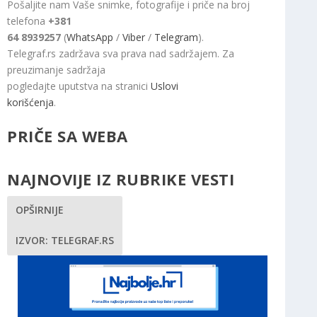
Pošaljite nam Vaše snimke, fotografije i priče na broj
telefona
+381
64 8939257
(
WhatsApp
/
Viber
/
Telegram
).
Telegraf.rs zadržava sva prava nad sadržajem. Za
preuzimanje sadržaja
pogledajte uputstva na stranici
Uslovi
korišćenja
.
PRIČE SA WEBA
NAJNOVIJE IZ RUBRIKE VESTI
OPŠIRNIJE
IZVOR: TELEGRAF.RS