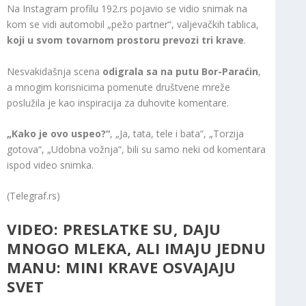
Na Instagram profilu 192.rs pojavio se vidio snimak na
kom se vidi automobil „pežo partner“, valjevačkih tablica,
koji u svom tovarnom prostoru prevozi tri krave
.
Nesvakidašnja scena
odigrala sa na putu Bor-Paraćin
,
a mnogim korisnicima pomenute društvene mreže
poslužila je kao inspiracija za duhovite komentare.
„Kako je ovo uspeo?“
, „Ja, tata, tele i bata“, „Torzija
gotova“, „Udobna vožnja“, bili su samo neki od komentara
ispod video snimka.
(Telegraf.rs)
VIDEO:
PRESLATKE SU, DAJU
MNOGO MLEKA, ALI IMAJU JEDNU
MANU: MINI KRAVE OSVAJAJU
SVET