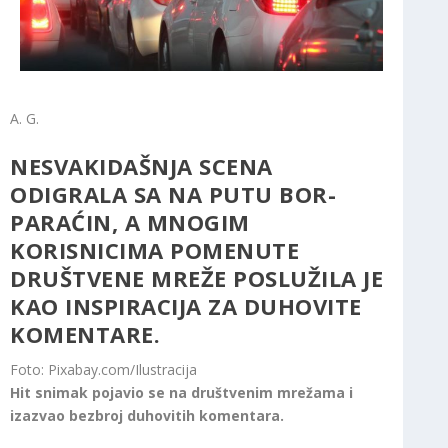
A. G.
NESVAKIDAŠNJA SCENA
ODIGRALA SA NA PUTU BOR-
PARAĆIN, A MNOGIM
KORISNICIMA POMENUTE
DRUŠTVENE MREŽE POSLUŽILA JE
KAO INSPIRACIJA ZA DUHOVITE
KOMENTARE.
Foto: Pixabay.com/Ilustracija
Hit snimak pojavio se na društvenim mrežama i
izazvao bezbroj duhovitih komentara.