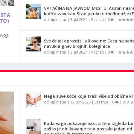
VATAČINA NA JAVNOM MESTU: Asmin nasr
kafića zavukao Staniji ruku u međunožje (
KSTA
od
piplmetar
|
3. jul 2024
|
Poznati
|
0
|
OTO)
 ovog
Sve će joj oprostiti, ali ovo ne: Ceca na seb
navukla gnev brojnih koleginica
od
piplmetar
|
3. jul 2024
|
Poznati
|
0
|
Nega suve kože koja traži više od obične k
od
piplmetar
|
12. jun 2026
|
Lifestyle
|
0
|
Kada vaga pokazuje isto, a telo izgleda bol
zašto je oblikovanje tela postalo jedan od