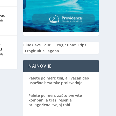
vac
0
|
.
Blue Cave Tour
Trogir Boat Trips
L!
Trogir Blue Lagoon
0
|
NAJNOVIJE
Palete po meri: tihi, ali važan deo
uspešne hrvatske proizvodnje
Palete po meri: zašto sve više
kompanija traži rešenja
prilagođena svojoj robi