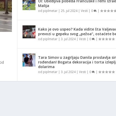
OI: Ubedljiva pobeda Francuske i remi Izrae
Malija
od
piplmetar
|
25. jul 2024
|
Vesti
|
0
|
Kako je ovo uspeo? Kada vidite šta Valjeva
prevozi u gepeku svog „pežoa“, ostaćete be
od
piplmetar
|
3. jul 2024
|
Vesti
|
0
|
Tara Simov u zagrljaju Danila proslavlja si
rođendan! Bogata dekoracija i torta izlepl
 od
dolarima
od
piplmetar
|
3. jul 2024
|
Vesti
|
0
|