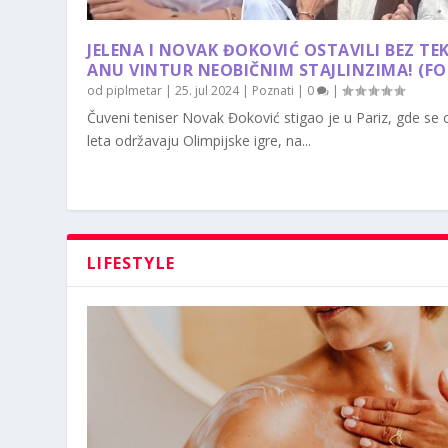
JELENA I NOVAK ĐOKOVIĆ OSTAVILI BEZ TE
ANU VINTUR NEOBIČNIM STAJLINZIMA! (F
od
piplmetar
|
25. jul 2024
|
Poznati
|
0
|
Čuveni teniser Novak Đoković stigao je u Pariz, gde se
leta održavaju Olimpijske igre, na...
LIFESTYLE