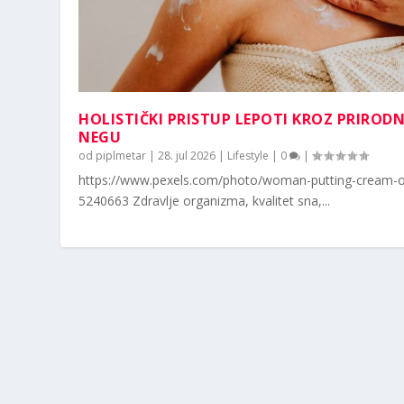
HOLISTIČKI PRISTUP LEPOTI KROZ PRIROD
NEGU
od
piplmetar
|
28. jul 2026
|
Lifestyle
|
0
|
https://www.pexels.com/photo/woman-putting-cream-o
5240663 Zdravlje organizma, kvalitet sna,...