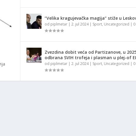
“Velika kragujevačka magija“ stiže u Lesko
od
piplmetar
|
2. jul 2024
|
Sport
,
Uncategorized
|
Zvezdina dobit veća od Partizanove, u 2025
odbrana SVIH trofeja i plasman u plej-of E
ija
od
piplmetar
|
2. jul 2024
|
Sport
,
Uncategorized
|