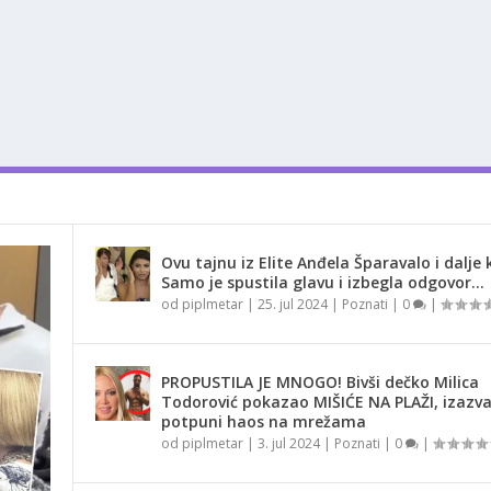
Ovu tajnu iz Elite Anđela Šparavalo i dalje k
Samo je spustila glavu i izbegla odgovor…
od
piplmetar
|
25. jul 2024
|
Poznati
|
0
|
PROPUSTILA JE MNOGO! Bivši dečko Milica
Todorović pokazao MIŠIĆE NA PLAŽI, izazv
potpuni haos na mrežama
od
piplmetar
|
3. jul 2024
|
Poznati
|
0
|