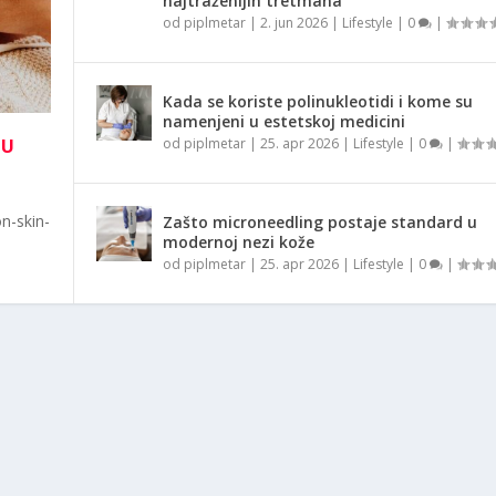
najtraženijih tretmana
od
piplmetar
|
2. jun 2026
|
Lifestyle
|
0
|
Kada se koriste polinukleotidi i kome su
namenjeni u estetskoj medicini
NU
od
piplmetar
|
25. apr 2026
|
Lifestyle
|
0
|
n-skin-
Zašto microneedling postaje standard u
modernoj nezi kože
od
piplmetar
|
25. apr 2026
|
Lifestyle
|
0
|