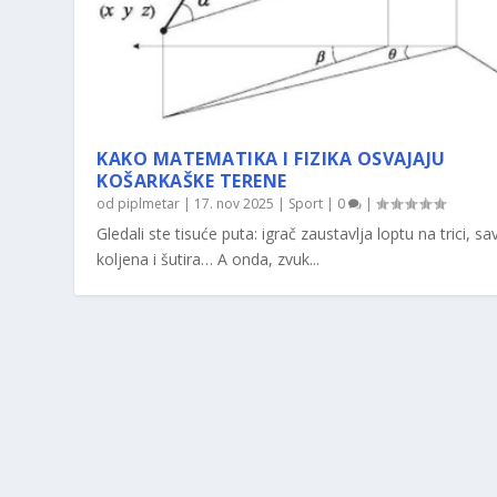
KAKO MATEMATIKA I FIZIKA OSVAJAJU
KOŠARKAŠKE TERENE
od
piplmetar
|
17. nov 2025
|
Sport
|
0
|
Gledali ste tisuće puta: igrač zaustavlja loptu na trici, sav
koljena i šutira… A onda, zvuk...