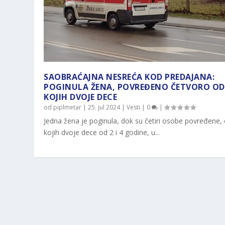
SAOBRAĆAJNA NESREĆA KOD PREDAJANA:
POGINULA ŽENA, POVREĐENO ČETVORO OD
KOJIH DVOJE DECE
od
piplmetar
|
25. jul 2024
|
Vesti
|
0
|
Jedna žena je poginula, dok su četiri osobe povređene,
kojih dvoje dece od 2 i 4 godine, u...