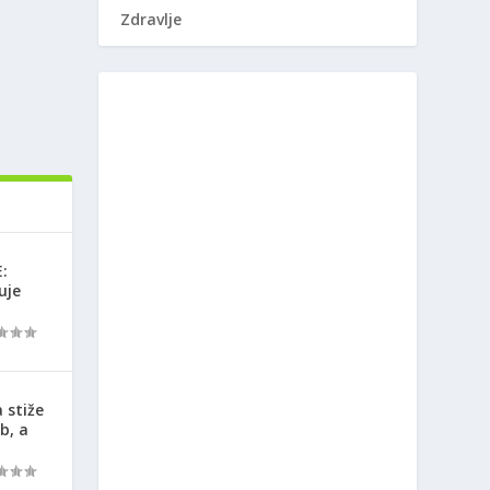
Zdravlje
:
uje
 stiže
b, a