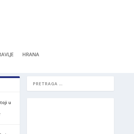
AVLJE
HRANA
oji u