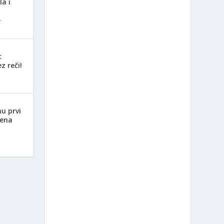
la i
c
z reči!
nu prvi
jena