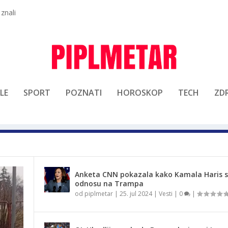
 znali
LE
SPORT
POZNATI
HOROSKOP
TECH
ZDR
Anketa CNN pokazala kako Kamala Haris st
odnosu na Trampa
od
piplmetar
|
25. jul 2024
|
Vesti
|
0
|