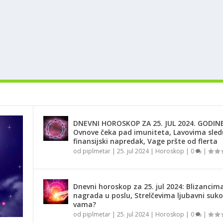
DNEVNI HOROSKOP ZA 25. JUL 2024. GODINE
Ovnove čeka pad imuniteta, Lavovima sled
finansijski napredak, Vage pršte od flerta
od
piplmetar
|
25. jul 2024
|
Horoskop
|
0
|
Dnevni horoskop za 25. jul 2024: Blizancima
nagrada u poslu, Strelčevima ljubavni suko
vama?
od
piplmetar
|
25. jul 2024
|
Horoskop
|
0
|