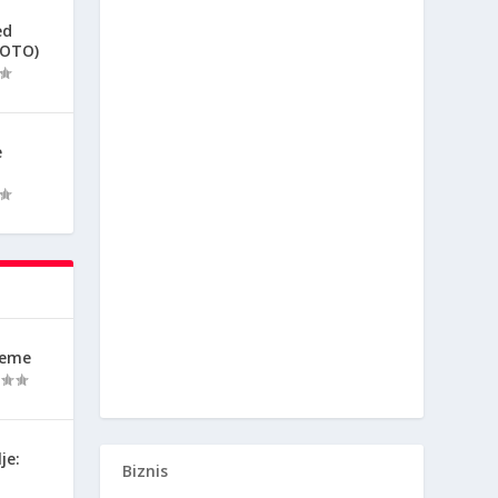
ed
FOTO)
e
reme
je:
Biznis