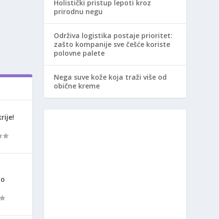
Holistički pristup lepoti kroz
prirodnu negu
Održiva logistika postaje prioritet:
zašto kompanije sve češće koriste
polovne palete
Nega suve kože koja traži više od
obične kreme
rije!
ao