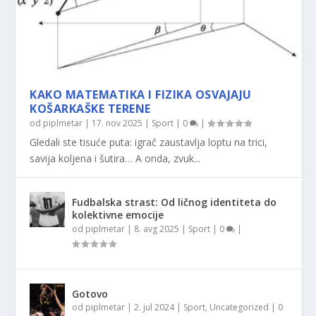
KAKO MATEMATIKA I FIZIKA OSVAJAJU
KOŠARKAŠKE TERENE
od
piplmetar
|
17. nov 2025
|
Sport
|
0
|
Gledali ste tisuće puta: igrač zaustavlja loptu na trici,
savija koljena i šutira… A onda, zvuk...
Fudbalska strast: Od ličnog identiteta do
kolektivne emocije
od
piplmetar
|
8. avg 2025
|
Sport
|
0
|
Gotovo
od
piplmetar
|
2. jul 2024
|
Sport
,
Uncategorized
|
0