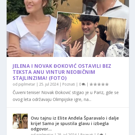
JELENA I NOVAK ĐOKOVIĆ OSTAVILI BEZ
TEKSTA ANU VINTUR NEOBIČNIM
STAJLINZIMA! (FOTO)
od
piplmetar
|
25. jul 2024
|
Poznati
|
0
|
Čuveni teniser Novak Đoković stigao je u Pariz, gde se
ovog leta održavaju Olimpijske igre, na...
Ovu tajnu iz Elite Anđela Šparavalo i dalje
krije! Samo je spustila glavu i izbegla
odgovor…
od
piplmetar
|
25. jul 2024
|
Poznati
|
0
|