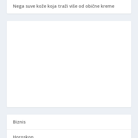
Nega suve kože koja traži više od obične kreme
Biznis
Horoskop