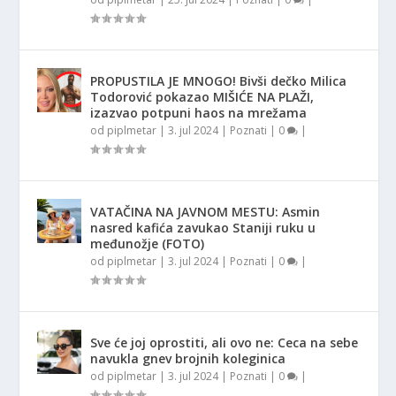
PROPUSTILA JE MNOGO! Bivši dečko Milica
Todorović pokazao MIŠIĆE NA PLAŽI,
izazvao potpuni haos na mrežama
od
piplmetar
|
3. jul 2024
|
Poznati
|
0
|
VATAČINA NA JAVNOM MESTU: Asmin
nasred kafića zavukao Staniji ruku u
međunožje (FOTO)
od
piplmetar
|
3. jul 2024
|
Poznati
|
0
|
Sve će joj oprostiti, ali ovo ne: Ceca na sebe
navukla gnev brojnih koleginica
od
piplmetar
|
3. jul 2024
|
Poznati
|
0
|