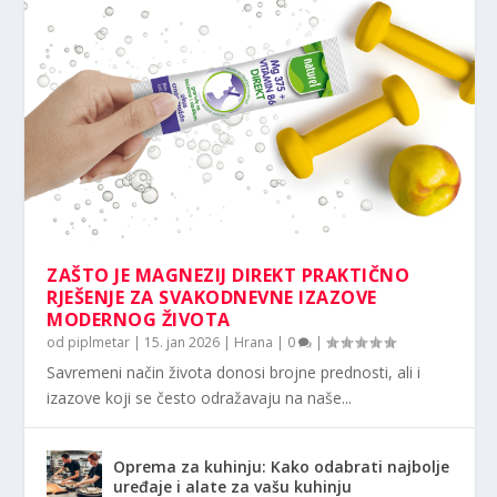
ZAŠTO JE MAGNEZIJ DIREKT PRAKTIČNO
RJEŠENJE ZA SVAKODNEVNE IZAZOVE
MODERNOG ŽIVOTA
od
piplmetar
|
15. jan 2026
|
Hrana
|
0
|
Savremeni način života donosi brojne prednosti, ali i
izazove koji se često odražavaju na naše...
Oprema za kuhinju: Kako odabrati najbolje
uređaje i alate za vašu kuhinju