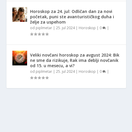
Horoskop za 24. jul: Odličan dan za novi
početak, puni ste avanturističkog duha i
želje za uspehom
od
piplmetar
|
25. jul 2024
|
Horoskop
|
0
|
Veliki novčani horoskop za avgust 2024: Bik
ne sme da rizikuje, Rak ima deblji novčanik
od 15. u mesecu, a vi?
od
piplmetar
|
25. jul 2024
|
Horoskop
|
0
|