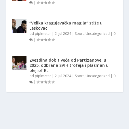
|
“Velika kragujevačka magija“ stiže u
Leskovac
od
piplmetar
|
2. jul 2024
|
Sport
,
Uncategorized
|
0
|
Zvezdina dobit veća od Partizanove, u
2025. odbrana SVIH trofeja i plasman u
plej-of EL!
od
piplmetar
|
2. jul 2024
|
Sport
,
Uncategorized
|
0
|