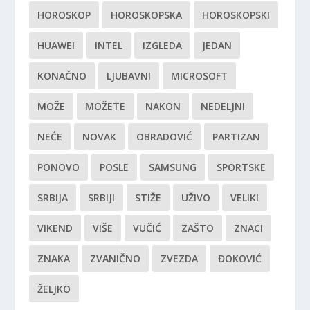
HOROSKOP
HOROSKOPSKA
HOROSKOPSKI
HUAWEI
INTEL
IZGLEDA
JEDAN
KONAČNO
LJUBAVNI
MICROSOFT
MOŽE
MOŽETE
NAKON
NEDELJNI
NEĆE
NOVAK
OBRADOVIĆ
PARTIZAN
PONOVO
POSLE
SAMSUNG
SPORTSKE
SRBIJA
SRBIJI
STIŽE
UŽIVO
VELIKI
VIKEND
VIŠE
VUČIĆ
ZAŠTO
ZNACI
ZNAKA
ZVANIČNO
ZVEZDA
ĐOKOVIĆ
ŽELJKO