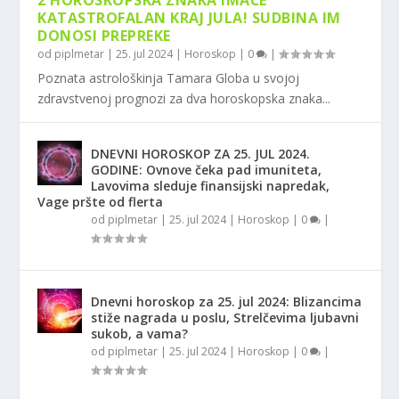
2 HOROSKOPSKA ZNAKA IMAĆE
KATASTROFALAN KRAJ JULA! SUDBINA IM
DONOSI PREPREKE
od
piplmetar
|
25. jul 2024
|
Horoskop
|
0
|
Poznata astrološkinja Tamara Globa u svojoj
zdravstvenoj prognozi za dva horoskopska znaka...
DNEVNI HOROSKOP ZA 25. JUL 2024.
GODINE: Ovnove čeka pad imuniteta,
Lavovima sleduje finansijski napredak,
Vage pršte od flerta
od
piplmetar
|
25. jul 2024
|
Horoskop
|
0
|
Dnevni horoskop za 25. jul 2024: Blizancima
stiže nagrada u poslu, Strelčevima ljubavni
sukob, a vama?
od
piplmetar
|
25. jul 2024
|
Horoskop
|
0
|