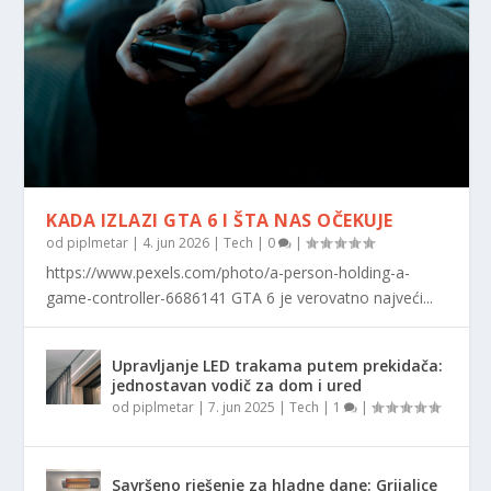
KADA IZLAZI GTA 6 I ŠTA NAS OČEKUJE
od
piplmetar
|
4. jun 2026
|
Tech
|
0
|
https://www.pexels.com/photo/a-person-holding-a-
game-controller-6686141 GTA 6 je verovatno najveći...
Upravljanje LED trakama putem prekidača:
jednostavan vodič za dom i ured
od
piplmetar
|
7. jun 2025
|
Tech
|
1
|
Savršeno rješenje za hladne dane: Grijalice