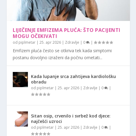
LIJEČENJE EMFIZEMA PLUĆA: ŠTO PACIJENTI
MOGU OČEKIVATI
od
piplmetar
|
25. apr 2026
|
Zdravlje
|
0
|
Emfizem pluća često se otkriva tek kada simptomi
postanu dovoljno izraženi da počnu ometati...
Kada lupanje srca zahtijeva kardiološku
obradu
od
piplmetar
|
25. apr 2026
|
Zdravlje
|
0
|
Sitan osip, crvenilo i svrbež kod djece:
najčešći uzroci
od
piplmetar
|
25. apr 2026
|
Zdravlje
|
0
|