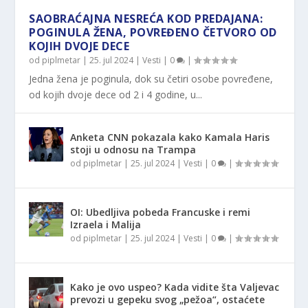
SAOBRAĆAJNA NESREĆA KOD PREDAJANA:
POGINULA ŽENA, POVREĐENO ČETVORO OD
KOJIH DVOJE DECE
od
piplmetar
|
25. jul 2024
|
Vesti
|
0
|
Jedna žena je poginula, dok su četiri osobe povređene,
od kojih dvoje dece od 2 i 4 godine, u...
Anketa CNN pokazala kako Kamala Haris
stoji u odnosu na Trampa
od
piplmetar
|
25. jul 2024
|
Vesti
|
0
|
OI: Ubedljiva pobeda Francuske i remi
Izraela i Malija
od
piplmetar
|
25. jul 2024
|
Vesti
|
0
|
Kako je ovo uspeo? Kada vidite šta Valjevac
prevozi u gepeku svog „pežoa“, ostaćete