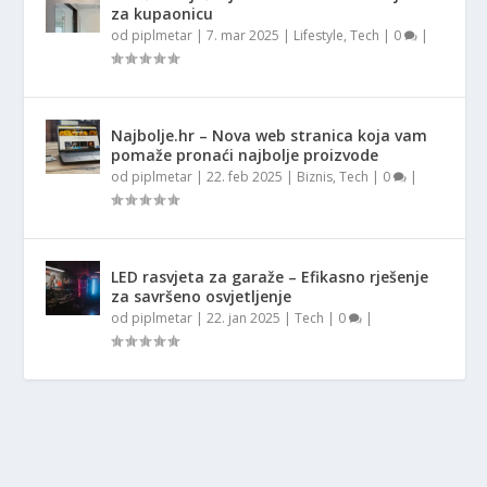
za kupaonicu
od
piplmetar
|
7. mar 2025
|
Lifestyle
,
Tech
|
0
|
Najbolje.hr – Nova web stranica koja vam
pomaže pronaći najbolje proizvode
od
piplmetar
|
22. feb 2025
|
Biznis
,
Tech
|
0
|
LED rasvjeta za garaže – Efikasno rješenje
za savršeno osvjetljenje
od
piplmetar
|
22. jan 2025
|
Tech
|
0
|