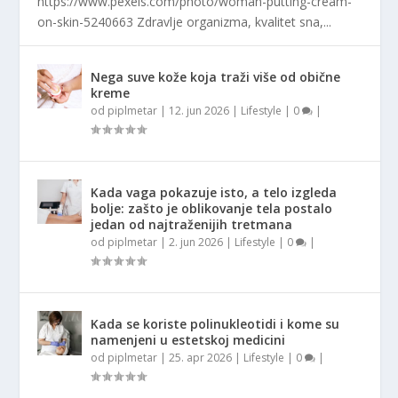
https://www.pexels.com/photo/woman-putting-cream-
on-skin-5240663 Zdravlje organizma, kvalitet sna,...
Nega suve kože koja traži više od obične
kreme
od
piplmetar
|
12. jun 2026
|
Lifestyle
|
0
|
Kada vaga pokazuje isto, a telo izgleda
bolje: zašto je oblikovanje tela postalo
jedan od najtraženijih tretmana
od
piplmetar
|
2. jun 2026
|
Lifestyle
|
0
|
Kada se koriste polinukleotidi i kome su
namenjeni u estetskoj medicini
od
piplmetar
|
25. apr 2026
|
Lifestyle
|
0
|