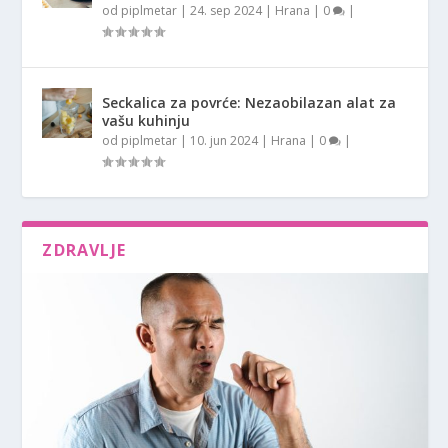
od
piplmetar
|
24. sep 2024
|
Hrana
|
0
|
Seckalica za povrće: Nezaobilazan alat za
vašu kuhinju
od
piplmetar
|
10. jun 2024
|
Hrana
|
0
|
ZDRAVLJE