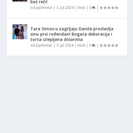
bez reči!
od
piplmetar
|
3. jul 2024
|
Vesti
|
0
|
Tara Simov u zagrljaju Danila proslavlja
sinu prvi rođendan! Bogata dekoracija i
torta izlepljena dolarima
od
piplmetar
|
3. jul 2024
|
Vesti
|
0
|