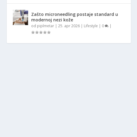
Zašto microneedling postaje standard u
modernoj nezi kože
od
piplmetar
|
25. apr 2026
|
Lifestyle
|
0
|