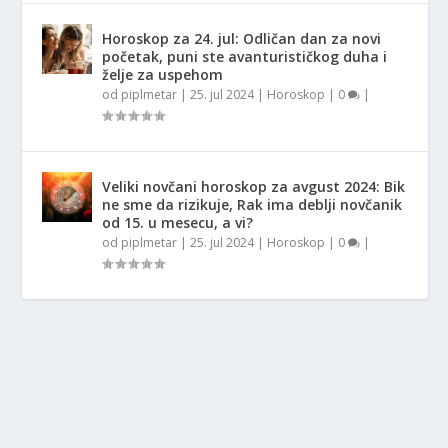
Horoskop za 24. jul: Odličan dan za novi
početak, puni ste avanturističkog duha i
želje za uspehom
od
piplmetar
|
25. jul 2024
|
Horoskop
|
0
|
Veliki novčani horoskop za avgust 2024: Bik
ne sme da rizikuje, Rak ima deblji novčanik
od 15. u mesecu, a vi?
od
piplmetar
|
25. jul 2024
|
Horoskop
|
0
|