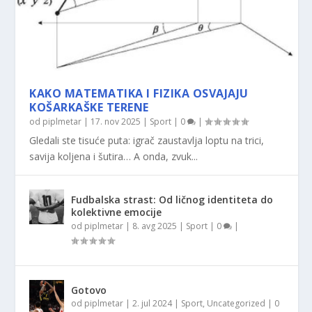
KAKO MATEMATIKA I FIZIKA OSVAJAJU
KOŠARKAŠKE TERENE
od
piplmetar
|
17. nov 2025
|
Sport
|
0
|
Gledali ste tisuće puta: igrač zaustavlja loptu na trici,
savija koljena i šutira… A onda, zvuk...
Fudbalska strast: Od ličnog identiteta do
kolektivne emocije
od
piplmetar
|
8. avg 2025
|
Sport
|
0
|
Gotovo
od
piplmetar
|
2. jul 2024
|
Sport
,
Uncategorized
|
0