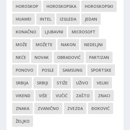
HOROSKOP
HOROSKOPSKA
HOROSKOPSKI
HUAWEI
INTEL
IZGLEDA
JEDAN
KONAČNO
LJUBAVNI
MICROSOFT
MOŽE
MOŽETE
NAKON
NEDELJNI
NEĆE
NOVAK
OBRADOVIĆ
PARTIZAN
PONOVO
POSLE
SAMSUNG
SPORTSKE
SRBIJA
SRBIJI
STIŽE
UŽIVO
VELIKI
VIKEND
VIŠE
VUČIĆ
ZAŠTO
ZNACI
ZNAKA
ZVANIČNO
ZVEZDA
ĐOKOVIĆ
ŽELJKO