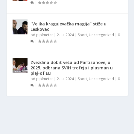
|
“Velika kragujevačka magija“ stiže u
Leskovac
od
piplmetar
|
2. jul 2024
|
Sport
,
Uncategorized
|
0
|
Zvezdina dobit veća od Partizanove, u
2025. odbrana SVIH trofeja i plasman u
plej-of EL!
od
piplmetar
|
2. jul 2024
|
Sport
,
Uncategorized
|
0
|