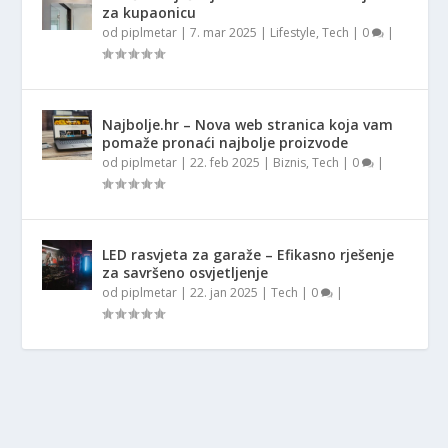
za kupaonicu
od
piplmetar
|
7. mar 2025
|
Lifestyle
,
Tech
|
0
|
Najbolje.hr – Nova web stranica koja vam
pomaže pronaći najbolje proizvode
od
piplmetar
|
22. feb 2025
|
Biznis
,
Tech
|
0
|
LED rasvjeta za garaže – Efikasno rješenje
za savršeno osvjetljenje
od
piplmetar
|
22. jan 2025
|
Tech
|
0
|