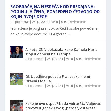
SAOBRAĆAJNA NESREĆA KOD PREDAJANA:
POGINULA ŽENA, POVREĐENO ČETVORO OD
KOJIH DVOJE DECE
od
piplmetar
|
25. jul 2024
|
Vesti
|
0
|
Jedna žena je poginula, dok su četiri osobe povređene,
od kojih dvoje dece od 2 i 4 godine, u...
Anketa CNN pokazala kako Kamala Haris
stoji u odnosu na Trampa
od
piplmetar
|
25. jul 2024
|
Vesti
|
0
|
OI: Ubedljiva pobeda Francuske i remi
Izraela i Malija
od
piplmetar
|
25. jul 2024
|
Vesti
|
0
|
Kako je ovo uspeo? Kada vidite šta Valjevac
prevozi u gepeku svog „pežoa“, ostaćete