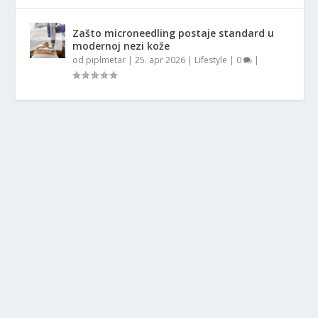
Zašto microneedling postaje standard u
modernoj nezi kože
od
piplmetar
|
25. apr 2026
|
Lifestyle
|
0
|