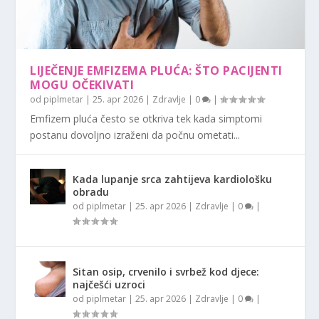
LIJEČENJE EMFIZEMA PLUĆA: ŠTO PACIJENTI
MOGU OČEKIVATI
od
piplmetar
|
25. apr 2026
|
Zdravlje
|
0
|
Emfizem pluća često se otkriva tek kada simptomi
postanu dovoljno izraženi da počnu ometati...
Kada lupanje srca zahtijeva kardiološku
obradu
od
piplmetar
|
25. apr 2026
|
Zdravlje
|
0
|
Sitan osip, crvenilo i svrbež kod djece:
najčešći uzroci
od
piplmetar
|
25. apr 2026
|
Zdravlje
|
0
|