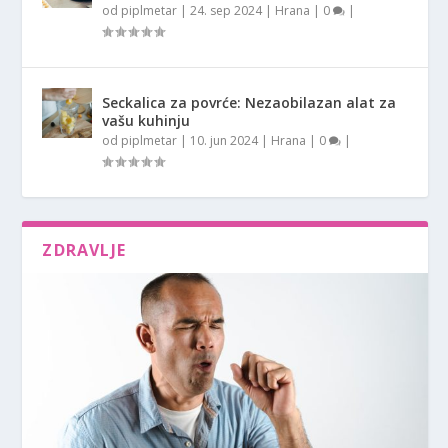
od
piplmetar
|
24. sep 2024
|
Hrana
|
0
|
Seckalica za povrće: Nezaobilazan alat za
vašu kuhinju
od
piplmetar
|
10. jun 2024
|
Hrana
|
0
|
ZDRAVLJE