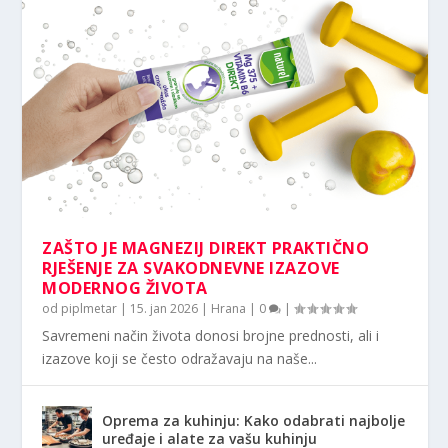
ZAŠTO JE MAGNEZIJ DIREKT PRAKTIČNO
RJEŠENJE ZA SVAKODNEVNE IZAZOVE
MODERNOG ŽIVOTA
od
piplmetar
|
15. jan 2026
|
Hrana
|
0
|
Savremeni način života donosi brojne prednosti, ali i
izazove koji se često odražavaju na naše...
Oprema za kuhinju: Kako odabrati najbolje
uređaje i alate za vašu kuhinju