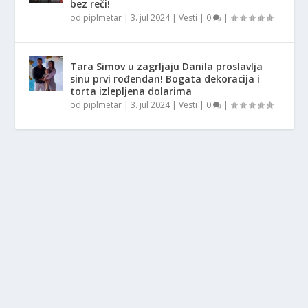
bez reči!
od
piplmetar
|
3. jul 2024
|
Vesti
|
0
|
Tara Simov u zagrljaju Danila proslavlja
sinu prvi rođendan! Bogata dekoracija i
torta izlepljena dolarima
od
piplmetar
|
3. jul 2024
|
Vesti
|
0
|