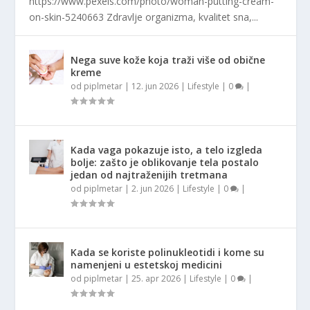
https://www.pexels.com/photo/woman-putting-cream-
on-skin-5240663 Zdravlje organizma, kvalitet sna,...
Nega suve kože koja traži više od obične
kreme
od
piplmetar
|
12. jun 2026
|
Lifestyle
|
0
|
Kada vaga pokazuje isto, a telo izgleda
bolje: zašto je oblikovanje tela postalo
jedan od najtraženijih tretmana
od
piplmetar
|
2. jun 2026
|
Lifestyle
|
0
|
Kada se koriste polinukleotidi i kome su
namenjeni u estetskoj medicini
od
piplmetar
|
25. apr 2026
|
Lifestyle
|
0
|