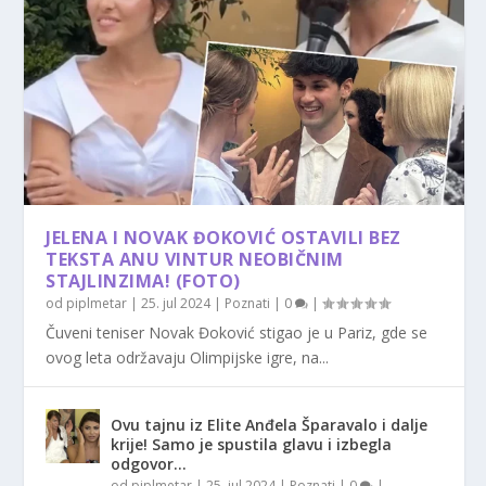
JELENA I NOVAK ĐOKOVIĆ OSTAVILI BEZ
TEKSTA ANU VINTUR NEOBIČNIM
STAJLINZIMA! (FOTO)
od
piplmetar
|
25. jul 2024
|
Poznati
|
0
|
Čuveni teniser Novak Đoković stigao je u Pariz, gde se
ovog leta održavaju Olimpijske igre, na...
Ovu tajnu iz Elite Anđela Šparavalo i dalje
krije! Samo je spustila glavu i izbegla
odgovor…
od
piplmetar
|
25. jul 2024
|
Poznati
|
0
|