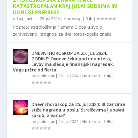
2 HOROSKOPSKA ZNAKA IMAĆE
KATASTROFALAN KRAJ JULA! SUDBINA IM
DONOSI PREPREKE
od
piplmetar
|
25. jul 2024
|
Horoskop
|
0
|
Poznata astrološkinja Tamara Globa u svojoj
zdravstvenoj prognozi za dva horoskopska znaka...
DNEVNI HOROSKOP ZA 25. JUL 2024.
GODINE: Ovnove čeka pad imuniteta,
Lavovima sleduje finansijski napredak,
Vage pršte od flerta
od
piplmetar
|
25. jul 2024
|
Horoskop
|
0
|
Dnevni horoskop za 25. jul 2024: Blizancima
stiže nagrada u poslu, Strelčevima ljubavni
sukob, a vama?
od
piplmetar
|
25. jul 2024
|
Horoskop
|
0
|