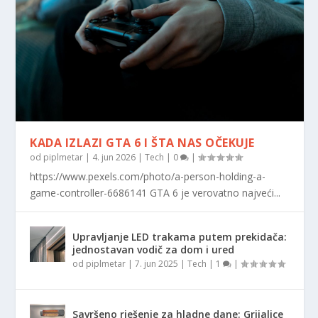
KADA IZLAZI GTA 6 I ŠTA NAS OČEKUJE
od
piplmetar
|
4. jun 2026
|
Tech
|
0
|
https://www.pexels.com/photo/a-person-holding-a-
game-controller-6686141 GTA 6 je verovatno najveći...
Upravljanje LED trakama putem prekidača:
jednostavan vodič za dom i ured
od
piplmetar
|
7. jun 2025
|
Tech
|
1
|
Savršeno rješenje za hladne dane: Grijalice