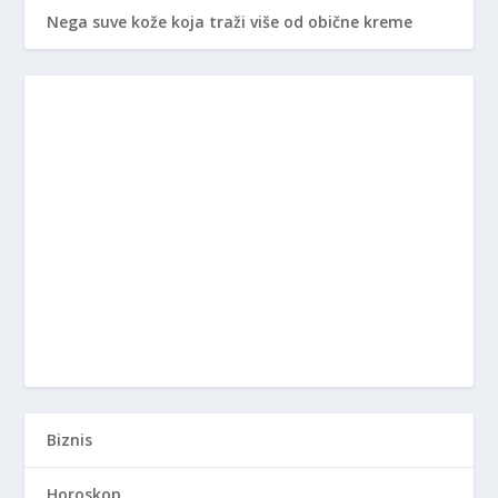
Nega suve kože koja traži više od obične kreme
Biznis
Horoskop