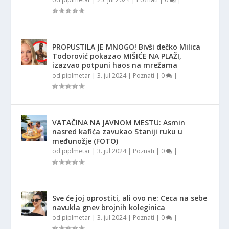
PROPUSTILA JE MNOGO! Bivši dečko Milica
Todorović pokazao MIŠIĆE NA PLAŽI,
izazvao potpuni haos na mrežama
od
piplmetar
|
3. jul 2024
|
Poznati
|
0
|
VATAČINA NA JAVNOM MESTU: Asmin
nasred kafića zavukao Staniji ruku u
međunožje (FOTO)
od
piplmetar
|
3. jul 2024
|
Poznati
|
0
|
Sve će joj oprostiti, ali ovo ne: Ceca na sebe
navukla gnev brojnih koleginica
od
piplmetar
|
3. jul 2024
|
Poznati
|
0
|