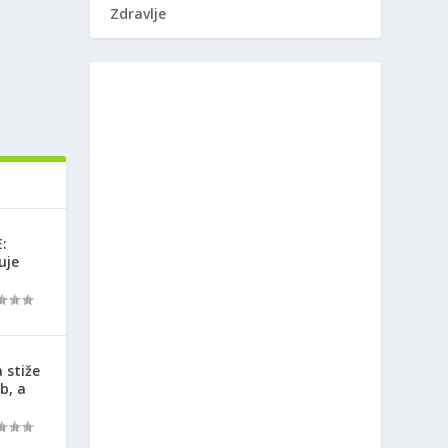
Zdravlje
:
uje
 stiže
b, a