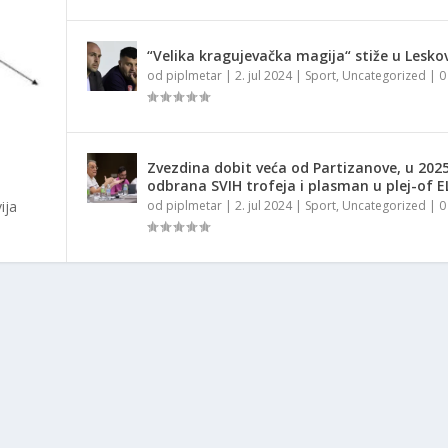
“Velika kragujevačka magija“ stiže u Lesko
od
piplmetar
|
2. jul 2024
|
Sport
,
Uncategorized
|
Zvezdina dobit veća od Partizanove, u 2025
odbrana SVIH trofeja i plasman u plej-of E
ija
od
piplmetar
|
2. jul 2024
|
Sport
,
Uncategorized
|