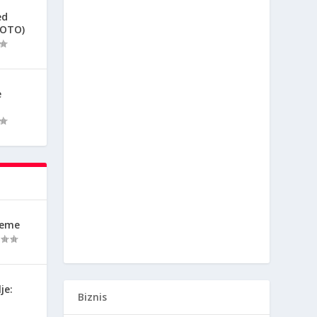
ed
FOTO)
e
reme
je:
Biznis