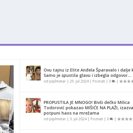
Ovu tajnu iz Elite Anđela Šparavalo i dalje k
Samo je spustila glavu i izbegla odgovor…
od
piplmetar
|
25. jul 2024
|
Poznati
|
0
|
PROPUSTILA JE MNOGO! Bivši dečko Milica
Todorović pokazao MIŠIĆE NA PLAŽI, izazv
potpuni haos na mrežama
od
piplmetar
|
3. jul 2024
|
Poznati
|
0
|