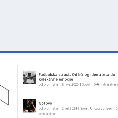
Fudbalska strast: Od ličnog identiteta do
kolektivne emocije
od
piplmetar
|
8. avg 2025
|
Sport
|
0
|
Gotovo
od
piplmetar
|
2. jul 2024
|
Sport
,
Uncategorized
|