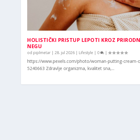
HOLISTIČKI PRISTUP LEPOTI KROZ PRIROD
NEGU
od
piplmetar
|
28. jul 2026
|
Lifestyle
|
0
|
https://www.pexels.com/photo/woman-putting-cream-o
5240663 Zdravlje organizma, kvalitet sna,...