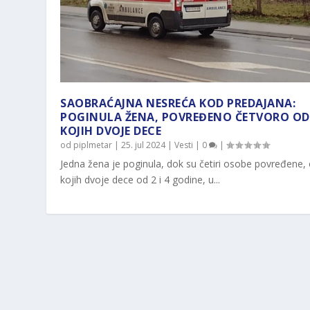
SAOBRAĆAJNA NESREĆA KOD PREDAJANA:
POGINULA ŽENA, POVREĐENO ČETVORO OD
KOJIH DVOJE DECE
od
piplmetar
|
25. jul 2024
|
Vesti
|
0
|
Jedna žena je poginula, dok su četiri osobe povređene,
kojih dvoje dece od 2 i 4 godine, u...