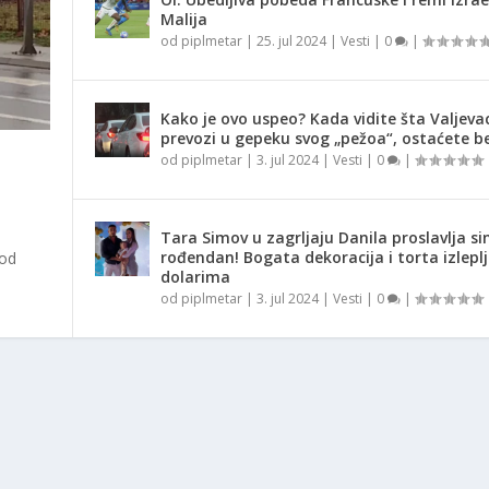
Malija
od
piplmetar
|
25. jul 2024
|
Vesti
|
0
|
Kako je ovo uspeo? Kada vidite šta Valjeva
prevozi u gepeku svog „pežoa“, ostaćete be
od
piplmetar
|
3. jul 2024
|
Vesti
|
0
|
Tara Simov u zagrljaju Danila proslavlja si
rođendan! Bogata dekoracija i torta izlepl
 od
dolarima
od
piplmetar
|
3. jul 2024
|
Vesti
|
0
|