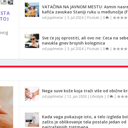
VATAČINA NA JAVNOM MESTU: Asmin nasr
kafića zavukao Staniji ruku u međunožje (
KSTA
od
piplmetar
|
3. jul 2024
|
Poznati
|
0
|
OTO)
 ovog
Sve će joj oprostiti, ali ovo ne: Ceca na seb
navukla gnev brojnih koleginica
od
piplmetar
|
3. jul 2024
|
Poznati
|
0
|
Nega suve kože koja traži više od obične k
od
piplmetar
|
12. jun 2026
|
Lifestyle
|
0
|
Kada vaga pokazuje isto, a telo izgleda bol
zašto je oblikovanje tela postalo jedan od
najtraženijih tretmana