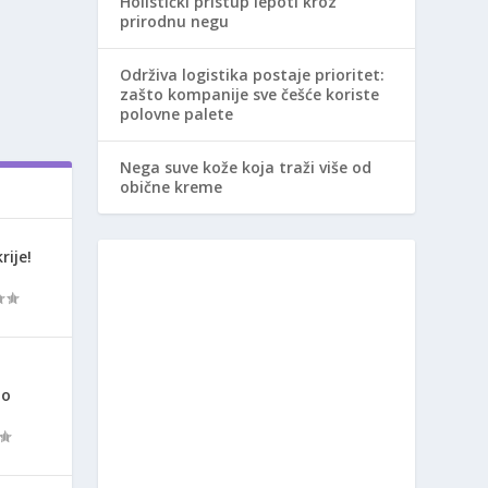
Holistički pristup lepoti kroz
prirodnu negu
Održiva logistika postaje prioritet:
zašto kompanije sve češće koriste
polovne palete
Nega suve kože koja traži više od
obične kreme
rije!
ao