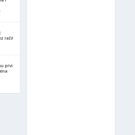
c
z reči!
nu prvi
jena