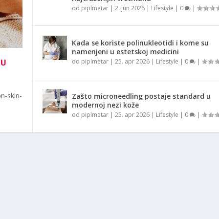
od
piplmetar
|
2. jun 2026
|
Lifestyle
|
0
|
Kada se koriste polinukleotidi i kome su
namenjeni u estetskoj medicini
NU
od
piplmetar
|
25. apr 2026
|
Lifestyle
|
0
|
n-skin-
Zašto microneedling postaje standard u
modernoj nezi kože
od
piplmetar
|
25. apr 2026
|
Lifestyle
|
0
|