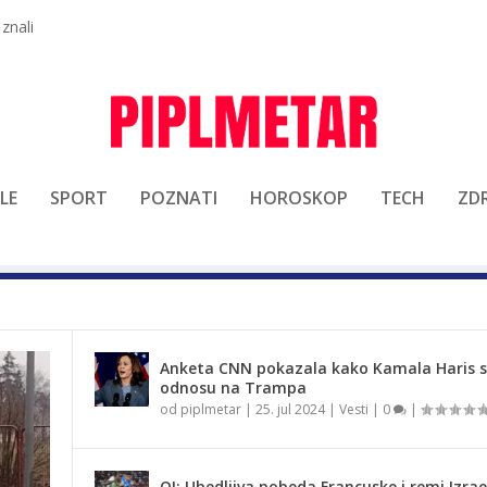
 znali
LE
SPORT
POZNATI
HOROSKOP
TECH
ZDR
Anketa CNN pokazala kako Kamala Haris st
odnosu na Trampa
od
piplmetar
|
25. jul 2024
|
Vesti
|
0
|
OI: Ubedljiva pobeda Francuske i remi Izrae