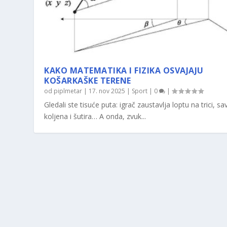
KAKO MATEMATIKA I FIZIKA OSVAJAJU
KOŠARKAŠKE TERENE
od
piplmetar
|
17. nov 2025
|
Sport
|
0
|
Gledali ste tisuće puta: igrač zaustavlja loptu na trici, sav
koljena i šutira… A onda, zvuk...