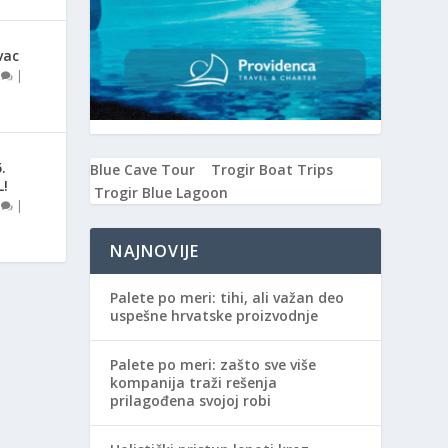
vac
0
|
.
Blue Cave Tour
Trogir Boat Trips
L!
Trogir Blue Lagoon
0
|
NAJNOVIJE
Palete po meri: tihi, ali važan deo
uspešne hrvatske proizvodnje
Palete po meri: zašto sve više
kompanija traži rešenja
prilagođena svojoj robi