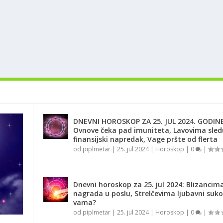
DNEVNI HOROSKOP ZA 25. JUL 2024. GODINE
Ovnove čeka pad imuniteta, Lavovima sled
finansijski napredak, Vage pršte od flerta
od
piplmetar
|
25. jul 2024
|
Horoskop
|
0
|
Dnevni horoskop za 25. jul 2024: Blizancima
nagrada u poslu, Strelčevima ljubavni suko
vama?
od
piplmetar
|
25. jul 2024
|
Horoskop
|
0
|