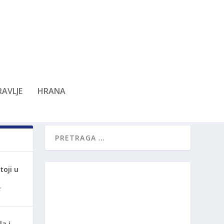
AVLJE
HRANA
oji u
la i