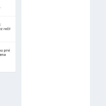
c
z reči!
nu prvi
jena