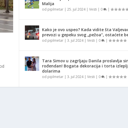
Malija
od
piplmetar
|
25. jul 2024
|
Vesti
|
0
|
Kako je ovo uspeo? Kada vidite šta Valjeva
prevozi u gepeku svog „pežoa“, ostaćete be
od
piplmetar
|
3. jul 2024
|
Vesti
|
0
|
Tara Simov u zagrljaju Danila proslavlja si
rođendan! Bogata dekoracija i torta izlepl
 od
dolarima
od
piplmetar
|
3. jul 2024
|
Vesti
|
0
|