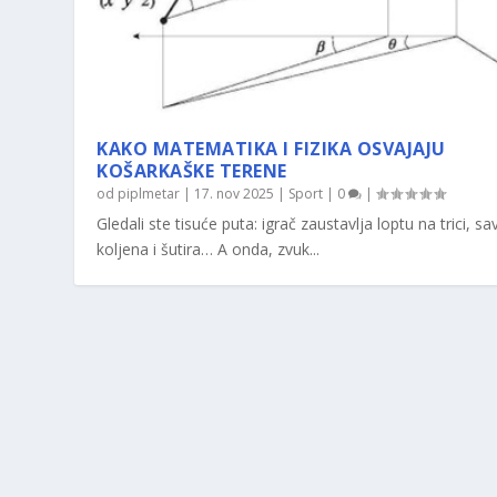
KAKO MATEMATIKA I FIZIKA OSVAJAJU
KOŠARKAŠKE TERENE
od
piplmetar
|
17. nov 2025
|
Sport
|
0
|
Gledali ste tisuće puta: igrač zaustavlja loptu na trici, sav
koljena i šutira… A onda, zvuk...