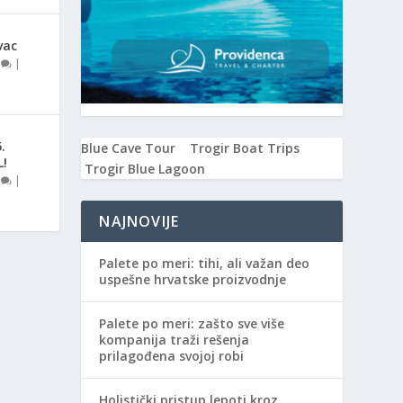
vac
0
|
.
Blue Cave Tour
Trogir Boat Trips
L!
Trogir Blue Lagoon
0
|
NAJNOVIJE
Palete po meri: tihi, ali važan deo
uspešne hrvatske proizvodnje
Palete po meri: zašto sve više
kompanija traži rešenja
prilagođena svojoj robi
Holistički pristup lepoti kroz