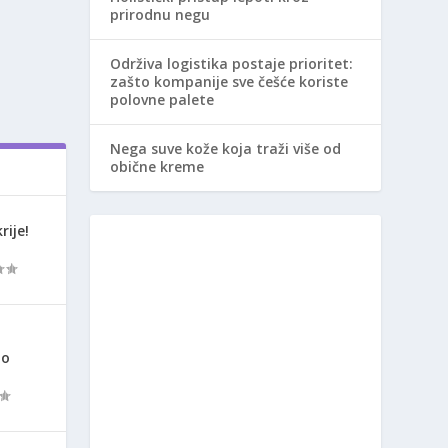
prirodnu negu
Održiva logistika postaje prioritet:
zašto kompanije sve češće koriste
polovne palete
Nega suve kože koja traži više od
obične kreme
rije!
ao