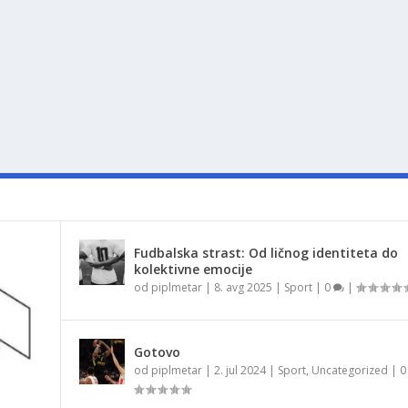
Fudbalska strast: Od ličnog identiteta do
kolektivne emocije
od
piplmetar
|
8. avg 2025
|
Sport
|
0
|
Gotovo
od
piplmetar
|
2. jul 2024
|
Sport
,
Uncategorized
|