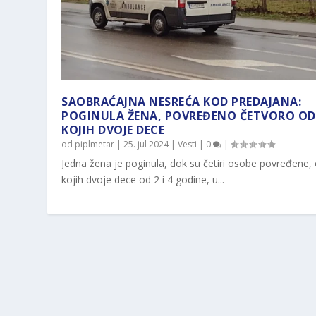
SAOBRAĆAJNA NESREĆA KOD PREDAJANA:
POGINULA ŽENA, POVREĐENO ČETVORO OD
KOJIH DVOJE DECE
od
piplmetar
|
25. jul 2024
|
Vesti
|
0
|
Jedna žena je poginula, dok su četiri osobe povređene,
kojih dvoje dece od 2 i 4 godine, u...