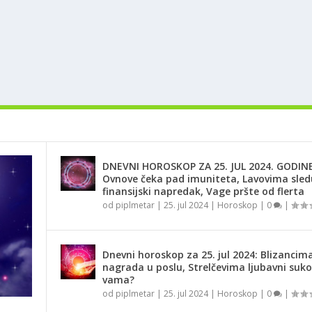
DNEVNI HOROSKOP ZA 25. JUL 2024. GODINE
Ovnove čeka pad imuniteta, Lavovima sled
finansijski napredak, Vage pršte od flerta
od
piplmetar
|
25. jul 2024
|
Horoskop
|
0
|
Dnevni horoskop za 25. jul 2024: Blizancima
nagrada u poslu, Strelčevima ljubavni suko
vama?
od
piplmetar
|
25. jul 2024
|
Horoskop
|
0
|