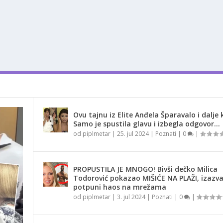
Ovu tajnu iz Elite Anđela Šparavalo i dalje k
Samo je spustila glavu i izbegla odgovor…
od
piplmetar
|
25. jul 2024
|
Poznati
|
0
|
PROPUSTILA JE MNOGO! Bivši dečko Milica
Todorović pokazao MIŠIĆE NA PLAŽI, izazv
potpuni haos na mrežama
od
piplmetar
|
3. jul 2024
|
Poznati
|
0
|