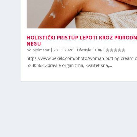
HOLISTIČKI PRISTUP LEPOTI KROZ PRIROD
NEGU
od
piplmetar
|
28. jul 2026
|
Lifestyle
|
0
|
https://www.pexels.com/photo/woman-putting-cream-o
5240663 Zdravlje organizma, kvalitet sna,...