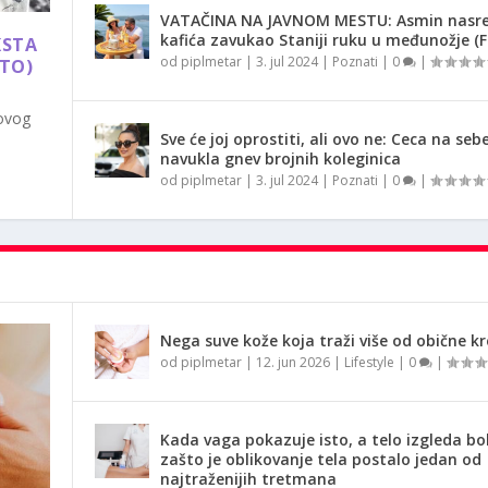
VATAČINA NA JAVNOM MESTU: Asmin nasr
kafića zavukao Staniji ruku u međunožje (
KSTA
od
piplmetar
|
3. jul 2024
|
Poznati
|
0
|
OTO)
 ovog
Sve će joj oprostiti, ali ovo ne: Ceca na seb
navukla gnev brojnih koleginica
od
piplmetar
|
3. jul 2024
|
Poznati
|
0
|
Nega suve kože koja traži više od obične k
od
piplmetar
|
12. jun 2026
|
Lifestyle
|
0
|
Kada vaga pokazuje isto, a telo izgleda bol
zašto je oblikovanje tela postalo jedan od
najtraženijih tretmana