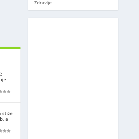
Zdravlje
:
uje
 stiže
b, a