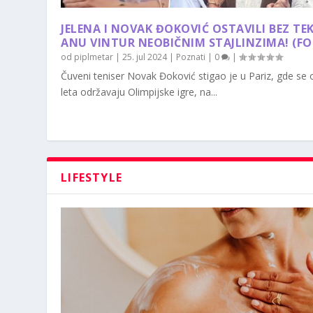
JELENA I NOVAK ĐOKOVIĆ OSTAVILI BEZ TE
ANU VINTUR NEOBIČNIM STAJLINZIMA! (F
od
piplmetar
|
25. jul 2024
|
Poznati
|
0
|
Čuveni teniser Novak Đoković stigao je u Pariz, gde se
leta održavaju Olimpijske igre, na...
LIFESTYLE