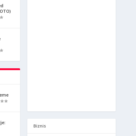
ed
FOTO)
e
reme
je:
Biznis