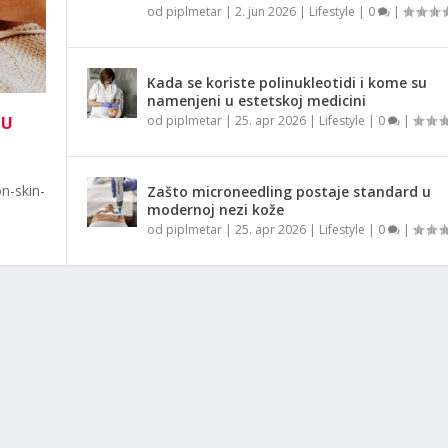
od
piplmetar
|
2. jun 2026
|
Lifestyle
|
0
|
Kada se koriste polinukleotidi i kome su
namenjeni u estetskoj medicini
NU
od
piplmetar
|
25. apr 2026
|
Lifestyle
|
0
|
n-skin-
Zašto microneedling postaje standard u
modernoj nezi kože
od
piplmetar
|
25. apr 2026
|
Lifestyle
|
0
|