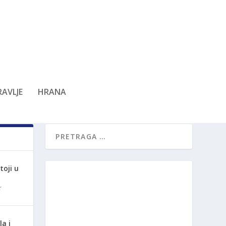
AVLJE
HRANA
oji u
la i