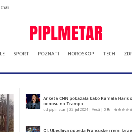
 znali
LE
SPORT
POZNATI
HOROSKOP
TECH
ZDR
Anketa CNN pokazala kako Kamala Haris st
odnosu na Trampa
od
piplmetar
|
25. jul 2024
|
Vesti
|
0
|
OI: Ubedljiva pobeda Francuske i remi Izrae