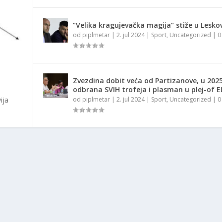
“Velika kragujevačka magija“ stiže u Lesko
od
piplmetar
|
2. jul 2024
|
Sport
,
Uncategorized
|
Zvezdina dobit veća od Partizanove, u 2025
odbrana SVIH trofeja i plasman u plej-of E
ija
od
piplmetar
|
2. jul 2024
|
Sport
,
Uncategorized
|