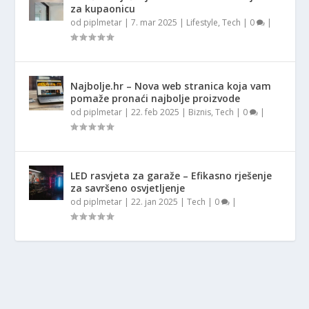
za kupaonicu
od
piplmetar
|
7. mar 2025
|
Lifestyle
,
Tech
|
0
|
Najbolje.hr – Nova web stranica koja vam
pomaže pronaći najbolje proizvode
od
piplmetar
|
22. feb 2025
|
Biznis
,
Tech
|
0
|
LED rasvjeta za garaže – Efikasno rješenje
za savršeno osvjetljenje
od
piplmetar
|
22. jan 2025
|
Tech
|
0
|