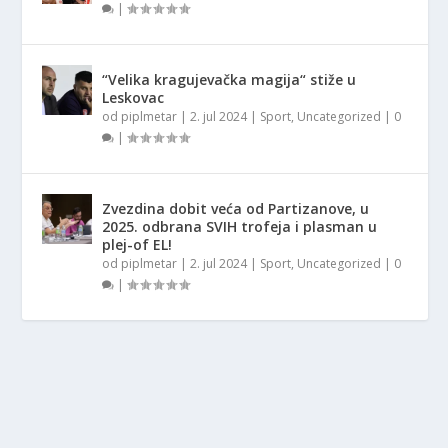
|
“Velika kragujevačka magija“ stiže u
Leskovac
od
piplmetar
|
2. jul 2024
|
Sport
,
Uncategorized
|
0
|
Zvezdina dobit veća od Partizanove, u
2025. odbrana SVIH trofeja i plasman u
plej-of EL!
od
piplmetar
|
2. jul 2024
|
Sport
,
Uncategorized
|
0
|