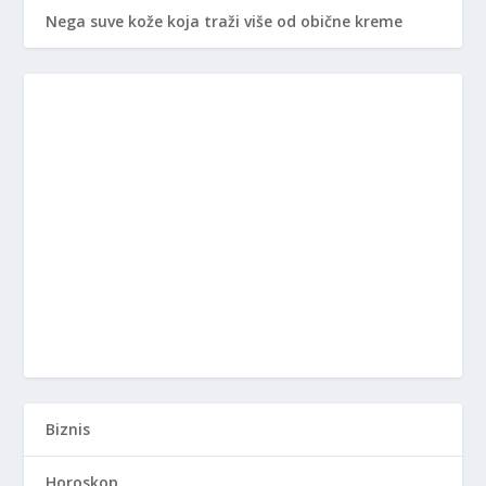
Nega suve kože koja traži više od obične kreme
Biznis
Horoskop