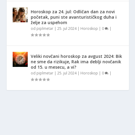
Horoskop za 24. jul: Odličan dan za novi
početak, puni ste avanturističkog duha i
želje za uspehom
od
piplmetar
|
25. jul 2024
|
Horoskop
|
0
|
Veliki novčani horoskop za avgust 2024: Bik
ne sme da rizikuje, Rak ima deblji novčanik
od 15. u mesecu, a vi?
od
piplmetar
|
25. jul 2024
|
Horoskop
|
0
|