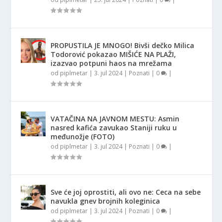
PROPUSTILA JE MNOGO! Bivši dečko Milica
Todorović pokazao MIŠIĆE NA PLAŽI,
izazvao potpuni haos na mrežama
od
piplmetar
|
3. jul 2024
|
Poznati
|
0
|
VATAČINA NA JAVNOM MESTU: Asmin
nasred kafića zavukao Staniji ruku u
međunožje (FOTO)
od
piplmetar
|
3. jul 2024
|
Poznati
|
0
|
Sve će joj oprostiti, ali ovo ne: Ceca na sebe
navukla gnev brojnih koleginica
od
piplmetar
|
3. jul 2024
|
Poznati
|
0
|