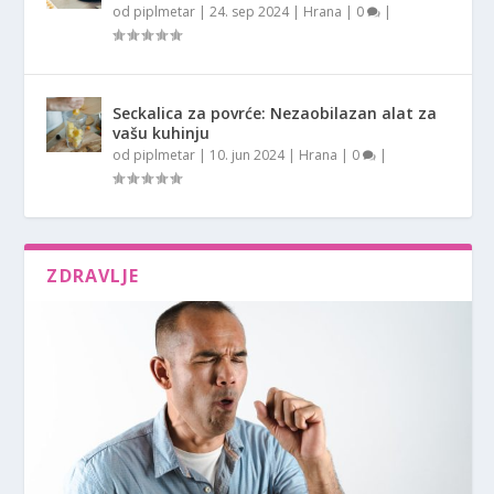
od
piplmetar
|
24. sep 2024
|
Hrana
|
0
|
Seckalica za povrće: Nezaobilazan alat za
vašu kuhinju
od
piplmetar
|
10. jun 2024
|
Hrana
|
0
|
ZDRAVLJE