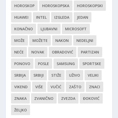
HOROSKOP
HOROSKOPSKA
HOROSKOPSKI
HUAWEI
INTEL
IZGLEDA
JEDAN
KONAČNO
LJUBAVNI
MICROSOFT
MOŽE
MOŽETE
NAKON
NEDELJNI
NEĆE
NOVAK
OBRADOVIĆ
PARTIZAN
PONOVO
POSLE
SAMSUNG
SPORTSKE
SRBIJA
SRBIJI
STIŽE
UŽIVO
VELIKI
VIKEND
VIŠE
VUČIĆ
ZAŠTO
ZNACI
ZNAKA
ZVANIČNO
ZVEZDA
ĐOKOVIĆ
ŽELJKO