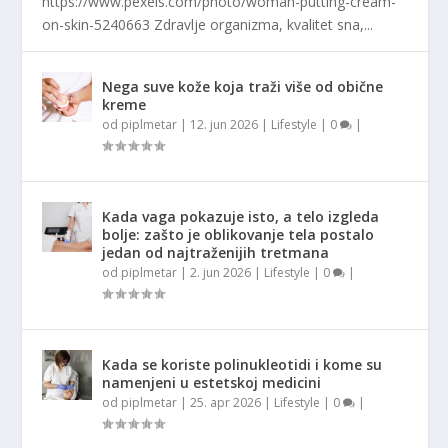
https://www.pexels.com/photo/woman-putting-cream-
on-skin-5240663 Zdravlje organizma, kvalitet sna,...
Nega suve kože koja traži više od obične
kreme
od
piplmetar
|
12. jun 2026
|
Lifestyle
|
0
|
Kada vaga pokazuje isto, a telo izgleda
bolje: zašto je oblikovanje tela postalo
jedan od najtraženijih tretmana
od
piplmetar
|
2. jun 2026
|
Lifestyle
|
0
|
Kada se koriste polinukleotidi i kome su
namenjeni u estetskoj medicini
od
piplmetar
|
25. apr 2026
|
Lifestyle
|
0
|