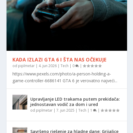
KADA IZLAZI GTA 6 I ŠTA NAS OČEKUJE
od
piplmetar
|
4. jun 2026
|
Tech
|
0
|
https://www.pexels.com/photo/a-person-holding-a-
game-controller-6686141 GTA 6 je verovatno najveći...
Upravljanje LED trakama putem prekidača:
jednostavan vodič za dom i ured
od
piplmetar
|
7. jun 2025
|
Tech
|
1
|
Savršeno rješenje za hladne dane: Grijalice