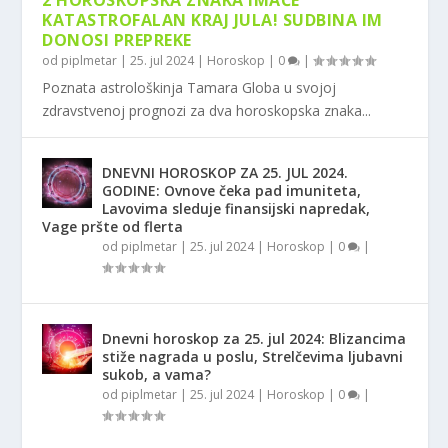
2 HOROSKOPSKA ZNAKA IMAĆE
KATASTROFALAN KRAJ JULA! SUDBINA IM
DONOSI PREPREKE
od
piplmetar
|
25. jul 2024
|
Horoskop
|
0
|
Poznata astrološkinja Tamara Globa u svojoj
zdravstvenoj prognozi za dva horoskopska znaka...
DNEVNI HOROSKOP ZA 25. JUL 2024.
GODINE: Ovnove čeka pad imuniteta,
Lavovima sleduje finansijski napredak,
Vage pršte od flerta
od
piplmetar
|
25. jul 2024
|
Horoskop
|
0
|
Dnevni horoskop za 25. jul 2024: Blizancima
stiže nagrada u poslu, Strelčevima ljubavni
sukob, a vama?
od
piplmetar
|
25. jul 2024
|
Horoskop
|
0
|