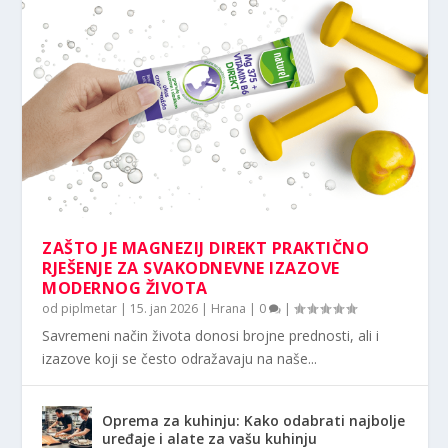
ZAŠTO JE MAGNEZIJ DIREKT PRAKTIČNO
RJEŠENJE ZA SVAKODNEVNE IZAZOVE
MODERNOG ŽIVOTA
od
piplmetar
|
15. jan 2026
|
Hrana
|
0
|
Savremeni način života donosi brojne prednosti, ali i
izazove koji se često odražavaju na naše...
Oprema za kuhinju: Kako odabrati najbolje
uređaje i alate za vašu kuhinju