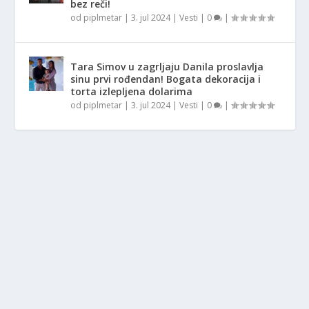
bez reči!
od
piplmetar
|
3. jul 2024
|
Vesti
|
0
|
Tara Simov u zagrljaju Danila proslavlja
sinu prvi rođendan! Bogata dekoracija i
torta izlepljena dolarima
od
piplmetar
|
3. jul 2024
|
Vesti
|
0
|