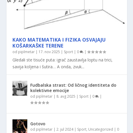
KAKO MATEMATIKA I FIZIKA OSVAJAJU
KOŠARKAŠKE TERENE
od
piplmetar
|
17. nov 2025
|
Sport
|
0
|
Gledali ste tisuće puta: igrač zaustavlja loptu na trici,
savija koljena i šutira… A onda, zvuk...
Fudbalska strast: Od ličnog identiteta do
kolektivne emocije
od
piplmetar
|
8. avg 2025
|
Sport
|
0
|
Gotovo
od
piplmetar
|
2. jul 2024
|
Sport
,
Uncategorized
|
0