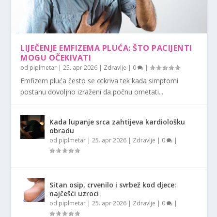
LIJEČENJE EMFIZEMA PLUĆA: ŠTO PACIJENTI
MOGU OČEKIVATI
od
piplmetar
|
25. apr 2026
|
Zdravlje
|
0
|
Emfizem pluća često se otkriva tek kada simptomi
postanu dovoljno izraženi da počnu ometati...
Kada lupanje srca zahtijeva kardiološku
obradu
od
piplmetar
|
25. apr 2026
|
Zdravlje
|
0
|
Sitan osip, crvenilo i svrbež kod djece:
najčešći uzroci
od
piplmetar
|
25. apr 2026
|
Zdravlje
|
0
|