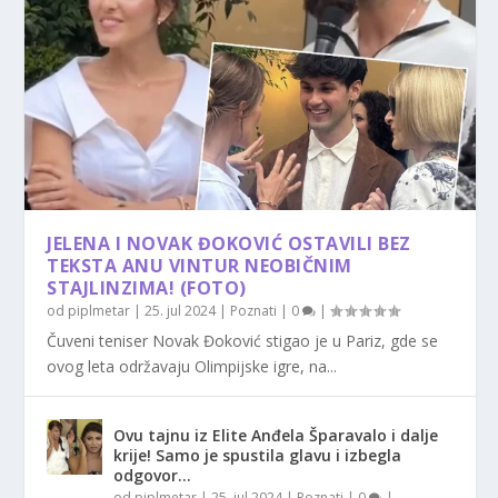
JELENA I NOVAK ĐOKOVIĆ OSTAVILI BEZ
TEKSTA ANU VINTUR NEOBIČNIM
STAJLINZIMA! (FOTO)
od
piplmetar
|
25. jul 2024
|
Poznati
|
0
|
Čuveni teniser Novak Đoković stigao je u Pariz, gde se
ovog leta održavaju Olimpijske igre, na...
Ovu tajnu iz Elite Anđela Šparavalo i dalje
krije! Samo je spustila glavu i izbegla
odgovor…
od
piplmetar
|
25. jul 2024
|
Poznati
|
0
|