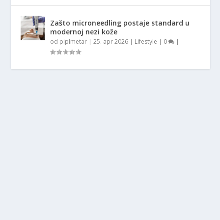
Zašto microneedling postaje standard u
modernoj nezi kože
od
piplmetar
|
25. apr 2026
|
Lifestyle
|
0
|