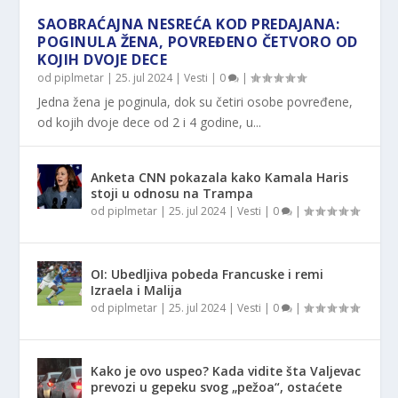
SAOBRAĆAJNA NESREĆA KOD PREDAJANA:
POGINULA ŽENA, POVREĐENO ČETVORO OD
KOJIH DVOJE DECE
od
piplmetar
|
25. jul 2024
|
Vesti
|
0
|
Jedna žena je poginula, dok su četiri osobe povređene,
od kojih dvoje dece od 2 i 4 godine, u...
Anketa CNN pokazala kako Kamala Haris
stoji u odnosu na Trampa
od
piplmetar
|
25. jul 2024
|
Vesti
|
0
|
OI: Ubedljiva pobeda Francuske i remi
Izraela i Malija
od
piplmetar
|
25. jul 2024
|
Vesti
|
0
|
Kako je ovo uspeo? Kada vidite šta Valjevac
prevozi u gepeku svog „pežoa“, ostaćete