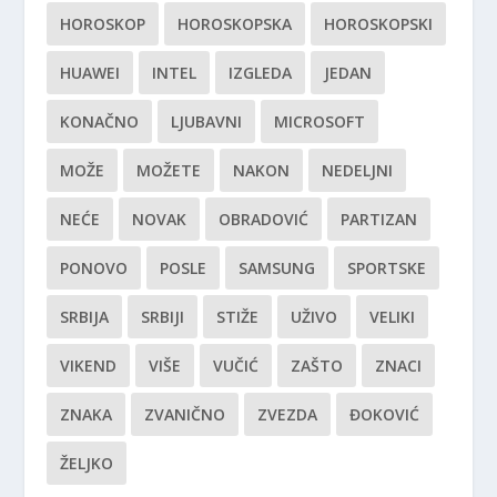
HOROSKOP
HOROSKOPSKA
HOROSKOPSKI
HUAWEI
INTEL
IZGLEDA
JEDAN
KONAČNO
LJUBAVNI
MICROSOFT
MOŽE
MOŽETE
NAKON
NEDELJNI
NEĆE
NOVAK
OBRADOVIĆ
PARTIZAN
PONOVO
POSLE
SAMSUNG
SPORTSKE
SRBIJA
SRBIJI
STIŽE
UŽIVO
VELIKI
VIKEND
VIŠE
VUČIĆ
ZAŠTO
ZNACI
ZNAKA
ZVANIČNO
ZVEZDA
ĐOKOVIĆ
ŽELJKO