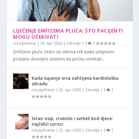
LIJEČENJE EMFIZEMA PLUĆA: ŠTO PACIJENTI
MOGU OČEKIVATI
od
piplmetar
|
25. apr 2026
|
Zdravlje
|
0
|
Emfizem pluća često se otkriva tek kada simptomi
postanu dovoljno izraženi da počnu ometati...
Kada lupanje srca zahtijeva kardiološku
obradu
od
piplmetar
|
25. apr 2026
|
Zdravlje
|
0
|
Sitan osip, crvenilo i svrbež kod djece:
najčešći uzroci
od
piplmetar
|
25. apr 2026
|
Zdravlje
|
0
|