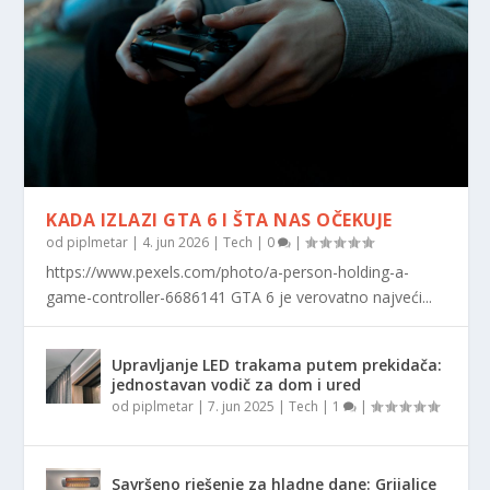
KADA IZLAZI GTA 6 I ŠTA NAS OČEKUJE
od
piplmetar
|
4. jun 2026
|
Tech
|
0
|
https://www.pexels.com/photo/a-person-holding-a-
game-controller-6686141 GTA 6 je verovatno najveći...
Upravljanje LED trakama putem prekidača:
jednostavan vodič za dom i ured
od
piplmetar
|
7. jun 2025
|
Tech
|
1
|
Savršeno rješenje za hladne dane: Grijalice