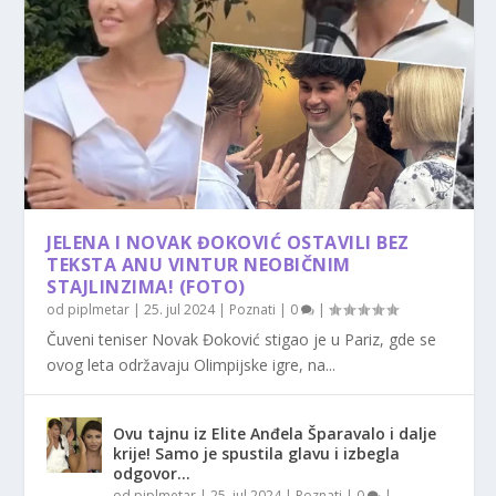
JELENA I NOVAK ĐOKOVIĆ OSTAVILI BEZ
TEKSTA ANU VINTUR NEOBIČNIM
STAJLINZIMA! (FOTO)
od
piplmetar
|
25. jul 2024
|
Poznati
|
0
|
Čuveni teniser Novak Đoković stigao je u Pariz, gde se
ovog leta održavaju Olimpijske igre, na...
Ovu tajnu iz Elite Anđela Šparavalo i dalje
krije! Samo je spustila glavu i izbegla
odgovor…
od
piplmetar
|
25. jul 2024
|
Poznati
|
0
|