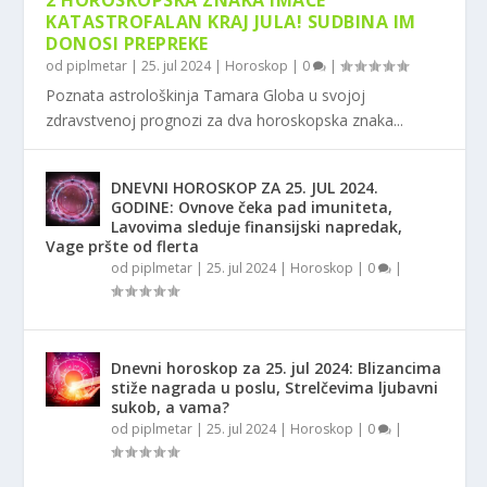
2 HOROSKOPSKA ZNAKA IMAĆE
KATASTROFALAN KRAJ JULA! SUDBINA IM
DONOSI PREPREKE
od
piplmetar
|
25. jul 2024
|
Horoskop
|
0
|
Poznata astrološkinja Tamara Globa u svojoj
zdravstvenoj prognozi za dva horoskopska znaka...
DNEVNI HOROSKOP ZA 25. JUL 2024.
GODINE: Ovnove čeka pad imuniteta,
Lavovima sleduje finansijski napredak,
Vage pršte od flerta
od
piplmetar
|
25. jul 2024
|
Horoskop
|
0
|
Dnevni horoskop za 25. jul 2024: Blizancima
stiže nagrada u poslu, Strelčevima ljubavni
sukob, a vama?
od
piplmetar
|
25. jul 2024
|
Horoskop
|
0
|