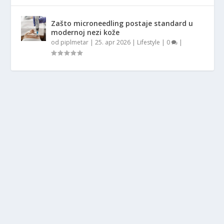
Zašto microneedling postaje standard u
modernoj nezi kože
od
piplmetar
|
25. apr 2026
|
Lifestyle
|
0
|