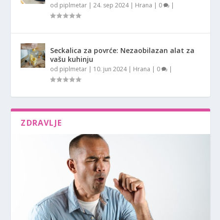
od
piplmetar
|
24. sep 2024
|
Hrana
|
0
|
Seckalica za povrće: Nezaobilazan alat za
vašu kuhinju
od
piplmetar
|
10. jun 2024
|
Hrana
|
0
|
ZDRAVLJE