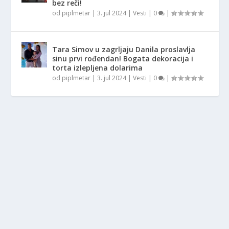
bez reči!
od
piplmetar
|
3. jul 2024
|
Vesti
|
0
|
Tara Simov u zagrljaju Danila proslavlja
sinu prvi rođendan! Bogata dekoracija i
torta izlepljena dolarima
od
piplmetar
|
3. jul 2024
|
Vesti
|
0
|