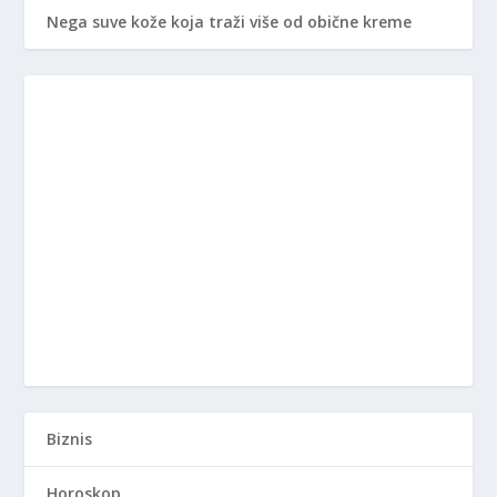
Nega suve kože koja traži više od obične kreme
Biznis
Horoskop