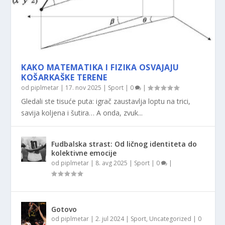
KAKO MATEMATIKA I FIZIKA OSVAJAJU
KOŠARKAŠKE TERENE
od
piplmetar
|
17. nov 2025
|
Sport
|
0
|
Gledali ste tisuće puta: igrač zaustavlja loptu na trici,
savija koljena i šutira… A onda, zvuk...
Fudbalska strast: Od ličnog identiteta do
kolektivne emocije
od
piplmetar
|
8. avg 2025
|
Sport
|
0
|
Gotovo
od
piplmetar
|
2. jul 2024
|
Sport
,
Uncategorized
|
0