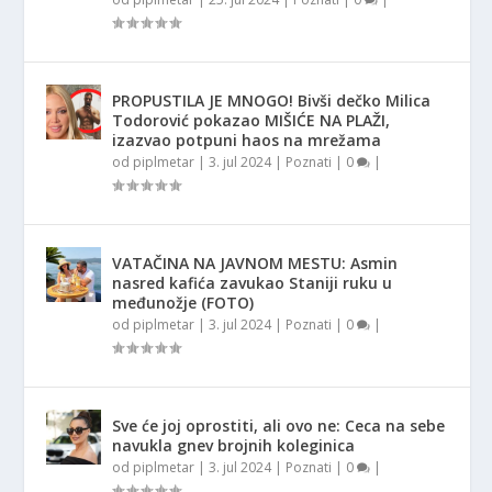
PROPUSTILA JE MNOGO! Bivši dečko Milica
Todorović pokazao MIŠIĆE NA PLAŽI,
izazvao potpuni haos na mrežama
od
piplmetar
|
3. jul 2024
|
Poznati
|
0
|
VATAČINA NA JAVNOM MESTU: Asmin
nasred kafića zavukao Staniji ruku u
međunožje (FOTO)
od
piplmetar
|
3. jul 2024
|
Poznati
|
0
|
Sve će joj oprostiti, ali ovo ne: Ceca na sebe
navukla gnev brojnih koleginica
od
piplmetar
|
3. jul 2024
|
Poznati
|
0
|