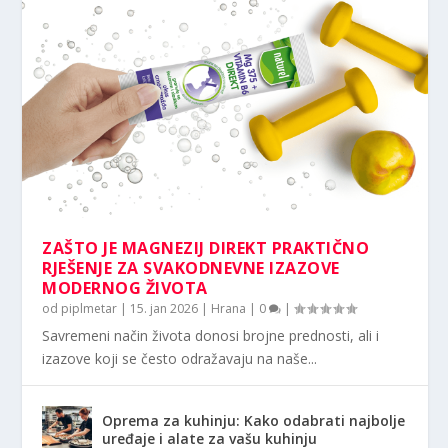
ZAŠTO JE MAGNEZIJ DIREKT PRAKTIČNO
RJEŠENJE ZA SVAKODNEVNE IZAZOVE
MODERNOG ŽIVOTA
od
piplmetar
|
15. jan 2026
|
Hrana
|
0
|
Savremeni način života donosi brojne prednosti, ali i
izazove koji se često odražavaju na naše...
Oprema za kuhinju: Kako odabrati najbolje
uređaje i alate za vašu kuhinju