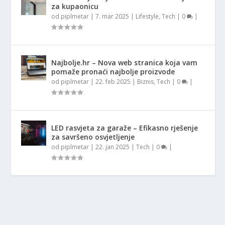
za kupaonicu
od
piplmetar
|
7. mar 2025
|
Lifestyle
,
Tech
|
0
|
Najbolje.hr – Nova web stranica koja vam
pomaže pronaći najbolje proizvode
od
piplmetar
|
22. feb 2025
|
Biznis
,
Tech
|
0
|
LED rasvjeta za garaže – Efikasno rješenje
za savršeno osvjetljenje
od
piplmetar
|
22. jan 2025
|
Tech
|
0
|