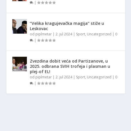
|
“Velika kragujevačka magija“ stiže u
Leskovac
od
piplmetar
|
2. jul 2024
|
Sport
,
Uncategorized
|
0
|
Zvezdina dobit veća od Partizanove, u
2025. odbrana SVIH trofeja i plasman u
plej-of EL!
od
piplmetar
|
2. jul 2024
|
Sport
,
Uncategorized
|
0
|