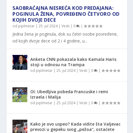
SAOBRAĆAJNA NESREĆA KOD PREDAJANA:
POGINULA ŽENA, POVREĐENO ČETVORO OD
KOJIH DVOJE DECE
od
piplmetar
|
25. jul 2024
|
Vesti
|
0
|
Jedna žena je poginula, dok su četiri osobe povređene,
od kojih dvoje dece od 2 i 4 godine, u...
Anketa CNN pokazala kako Kamala Haris
stoji u odnosu na Trampa
od
piplmetar
|
25. jul 2024
|
Vesti
|
0
|
OI: Ubedljiva pobeda Francuske i remi
Izraela i Malija
od
piplmetar
|
25. jul 2024
|
Vesti
|
0
|
Kako je ovo uspeo? Kada vidite šta Valjevac
prevozi u gepeku svog „pežoa“, ostaćete