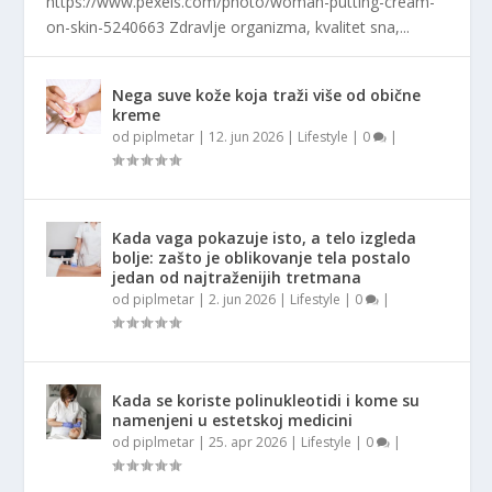
https://www.pexels.com/photo/woman-putting-cream-
on-skin-5240663 Zdravlje organizma, kvalitet sna,...
Nega suve kože koja traži više od obične
kreme
od
piplmetar
|
12. jun 2026
|
Lifestyle
|
0
|
Kada vaga pokazuje isto, a telo izgleda
bolje: zašto je oblikovanje tela postalo
jedan od najtraženijih tretmana
od
piplmetar
|
2. jun 2026
|
Lifestyle
|
0
|
Kada se koriste polinukleotidi i kome su
namenjeni u estetskoj medicini
od
piplmetar
|
25. apr 2026
|
Lifestyle
|
0
|