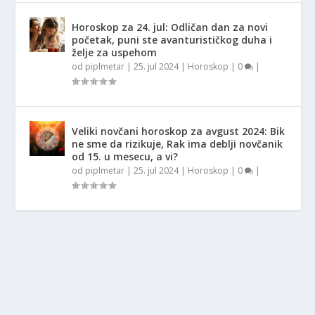
Horoskop za 24. jul: Odličan dan za novi
početak, puni ste avanturističkog duha i
želje za uspehom
od
piplmetar
|
25. jul 2024
|
Horoskop
|
0
|
Veliki novčani horoskop za avgust 2024: Bik
ne sme da rizikuje, Rak ima deblji novčanik
od 15. u mesecu, a vi?
od
piplmetar
|
25. jul 2024
|
Horoskop
|
0
|