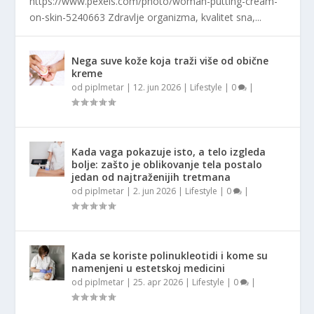
https://www.pexels.com/photo/woman-putting-cream-
on-skin-5240663 Zdravlje organizma, kvalitet sna,...
Nega suve kože koja traži više od obične
kreme
od
piplmetar
|
12. jun 2026
|
Lifestyle
|
0
|
Kada vaga pokazuje isto, a telo izgleda
bolje: zašto je oblikovanje tela postalo
jedan od najtraženijih tretmana
od
piplmetar
|
2. jun 2026
|
Lifestyle
|
0
|
Kada se koriste polinukleotidi i kome su
namenjeni u estetskoj medicini
od
piplmetar
|
25. apr 2026
|
Lifestyle
|
0
|