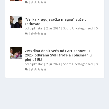
|
“Velika kragujevačka magija“ stiže u
Leskovac
od
piplmetar
|
2. jul 2024
|
Sport
,
Uncategorized
|
0
|
Zvezdina dobit veća od Partizanove, u
2025. odbrana SVIH trofeja i plasman u
plej-of EL!
od
piplmetar
|
2. jul 2024
|
Sport
,
Uncategorized
|
0
|