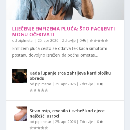
LIJEČENJE EMFIZEMA PLUĆA: ŠTO PACIJENTI
MOGU OČEKIVATI
od
piplmetar
|
25. apr 2026
|
Zdravlje
|
0
|
Emfizem pluća često se otkriva tek kada simptomi
postanu dovoljno izraženi da počnu ometati...
Kada lupanje srca zahtijeva kardiološku
obradu
od
piplmetar
|
25. apr 2026
|
Zdravlje
|
0
|
Sitan osip, crvenilo i svrbež kod djece:
najčešći uzroci
od
piplmetar
|
25. apr 2026
|
Zdravlje
|
0
|