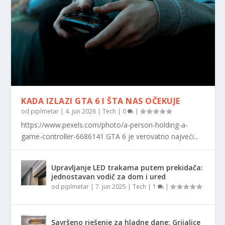
KADA IZLAZI GTA 6 I ŠTA NAS OČEKUJE
od
piplmetar
|
4. jun 2026
|
Tech
|
0
|
https://www.pexels.com/photo/a-person-holding-a-
game-controller-6686141 GTA 6 je verovatno najveći...
Upravljanje LED trakama putem prekidača:
jednostavan vodič za dom i ured
od
piplmetar
|
7. jun 2025
|
Tech
|
1
|
Savršeno rješenje za hladne dane: Grijalice