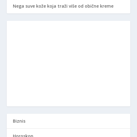
Nega suve kože koja traži više od obične kreme
Biznis
Horoskop