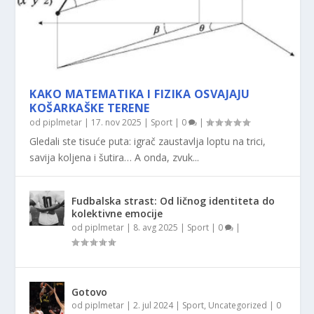
KAKO MATEMATIKA I FIZIKA OSVAJAJU
KOŠARKAŠKE TERENE
od
piplmetar
|
17. nov 2025
|
Sport
|
0
|
Gledali ste tisuće puta: igrač zaustavlja loptu na trici,
savija koljena i šutira… A onda, zvuk...
Fudbalska strast: Od ličnog identiteta do
kolektivne emocije
od
piplmetar
|
8. avg 2025
|
Sport
|
0
|
Gotovo
od
piplmetar
|
2. jul 2024
|
Sport
,
Uncategorized
|
0