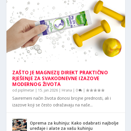
ZAŠTO JE MAGNEZIJ DIREKT PRAKTIČNO
RJEŠENJE ZA SVAKODNEVNE IZAZOVE
MODERNOG ŽIVOTA
od
piplmetar
|
15. jan 2026
|
Hrana
|
0
|
Savremeni način života donosi brojne prednosti, ali i
izazove koji se često odražavaju na naše...
Oprema za kuhinju: Kako odabrati najbolje
uređaje i alate za vašu kuhinju