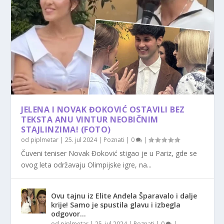
JELENA I NOVAK ĐOKOVIĆ OSTAVILI BEZ
TEKSTA ANU VINTUR NEOBIČNIM
STAJLINZIMA! (FOTO)
od
piplmetar
|
25. jul 2024
|
Poznati
|
0
|
Čuveni teniser Novak Đoković stigao je u Pariz, gde se
ovog leta održavaju Olimpijske igre, na...
Ovu tajnu iz Elite Anđela Šparavalo i dalje
krije! Samo je spustila glavu i izbegla
odgovor…
od
piplmetar
|
25. jul 2024
|
Poznati
|
0
|