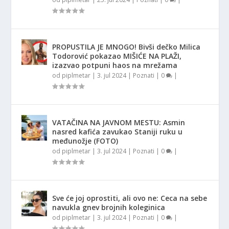
PROPUSTILA JE MNOGO! Bivši dečko Milica
Todorović pokazao MIŠIĆE NA PLAŽI,
izazvao potpuni haos na mrežama
od
piplmetar
|
3. jul 2024
|
Poznati
|
0
|
VATAČINA NA JAVNOM MESTU: Asmin
nasred kafića zavukao Staniji ruku u
međunožje (FOTO)
od
piplmetar
|
3. jul 2024
|
Poznati
|
0
|
Sve će joj oprostiti, ali ovo ne: Ceca na sebe
navukla gnev brojnih koleginica
od
piplmetar
|
3. jul 2024
|
Poznati
|
0
|