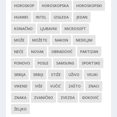
HOROSKOP
HOROSKOPSKA
HOROSKOPSKI
HUAWEI
INTEL
IZGLEDA
JEDAN
KONAČNO
LJUBAVNI
MICROSOFT
MOŽE
MOŽETE
NAKON
NEDELJNI
NEĆE
NOVAK
OBRADOVIĆ
PARTIZAN
PONOVO
POSLE
SAMSUNG
SPORTSKE
SRBIJA
SRBIJI
STIŽE
UŽIVO
VELIKI
VIKEND
VIŠE
VUČIĆ
ZAŠTO
ZNACI
ZNAKA
ZVANIČNO
ZVEZDA
ĐOKOVIĆ
ŽELJKO