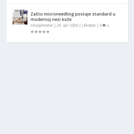
Zašto microneedling postaje standard u
modernoj nezi kože
od
piplmetar
|
25. apr 2026
|
Lifestyle
|
0
|