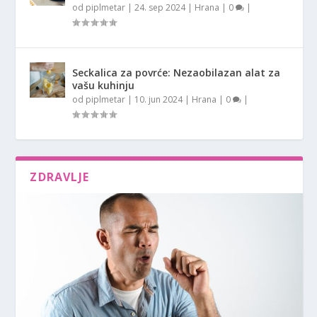
od
piplmetar
|
24. sep 2024
|
Hrana
|
0
|
Seckalica za povrće: Nezaobilazan alat za
vašu kuhinju
od
piplmetar
|
10. jun 2024
|
Hrana
|
0
|
ZDRAVLJE