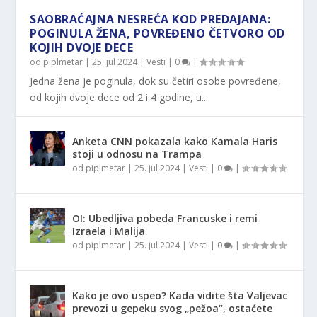
SAOBRAĆAJNA NESREĆA KOD PREDAJANA:
POGINULA ŽENA, POVREĐENO ČETVORO OD
KOJIH DVOJE DECE
od
piplmetar
|
25. jul 2024
|
Vesti
|
0
|
Jedna žena je poginula, dok su četiri osobe povređene,
od kojih dvoje dece od 2 i 4 godine, u...
Anketa CNN pokazala kako Kamala Haris
stoji u odnosu na Trampa
od
piplmetar
|
25. jul 2024
|
Vesti
|
0
|
OI: Ubedljiva pobeda Francuske i remi
Izraela i Malija
od
piplmetar
|
25. jul 2024
|
Vesti
|
0
|
Kako je ovo uspeo? Kada vidite šta Valjevac
prevozi u gepeku svog „pežoa“, ostaćete