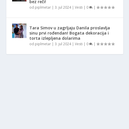
bez reči!
od
piplmetar
|
3. jul 2024
|
Vesti
|
0
|
Tara Simov u zagrljaju Danila proslavlja
sinu prvi rođendan! Bogata dekoracija i
torta izlepljena dolarima
od
piplmetar
|
3. jul 2024
|
Vesti
|
0
|