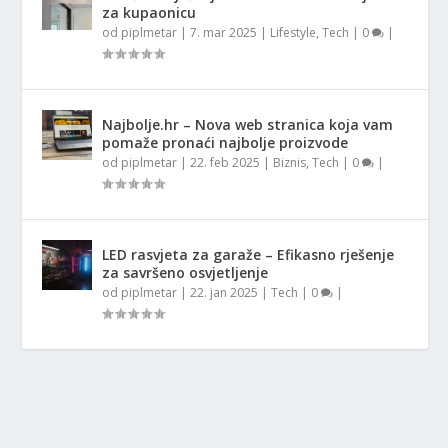
za kupaonicu
od
piplmetar
|
7. mar 2025
|
Lifestyle
,
Tech
|
0
|
Najbolje.hr – Nova web stranica koja vam
pomaže pronaći najbolje proizvode
od
piplmetar
|
22. feb 2025
|
Biznis
,
Tech
|
0
|
LED rasvjeta za garaže – Efikasno rješenje
za savršeno osvjetljenje
od
piplmetar
|
22. jan 2025
|
Tech
|
0
|