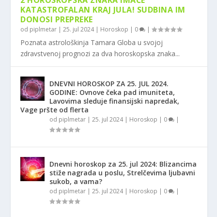
2 HOROSKOPSKA ZNAKA IMAĆE
KATASTROFALAN KRAJ JULA! SUDBINA IM
DONOSI PREPREKE
od
piplmetar
|
25. jul 2024
|
Horoskop
|
0
|
Poznata astrološkinja Tamara Globa u svojoj
zdravstvenoj prognozi za dva horoskopska znaka...
DNEVNI HOROSKOP ZA 25. JUL 2024.
GODINE: Ovnove čeka pad imuniteta,
Lavovima sleduje finansijski napredak,
Vage pršte od flerta
od
piplmetar
|
25. jul 2024
|
Horoskop
|
0
|
Dnevni horoskop za 25. jul 2024: Blizancima
stiže nagrada u poslu, Strelčevima ljubavni
sukob, a vama?
od
piplmetar
|
25. jul 2024
|
Horoskop
|
0
|