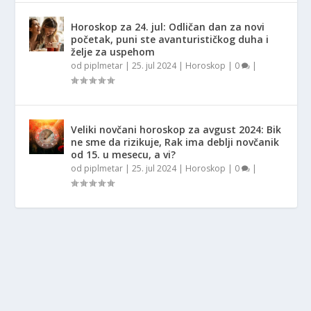
Horoskop za 24. jul: Odličan dan za novi
početak, puni ste avanturističkog duha i
želje za uspehom
od
piplmetar
|
25. jul 2024
|
Horoskop
|
0
|
Veliki novčani horoskop za avgust 2024: Bik
ne sme da rizikuje, Rak ima deblji novčanik
od 15. u mesecu, a vi?
od
piplmetar
|
25. jul 2024
|
Horoskop
|
0
|