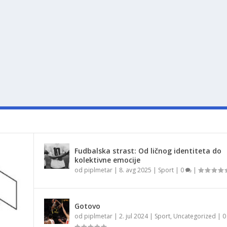
Fudbalska strast: Od ličnog identiteta do
kolektivne emocije
od
piplmetar
|
8. avg 2025
|
Sport
|
0
|
Gotovo
od
piplmetar
|
2. jul 2024
|
Sport
,
Uncategorized
|