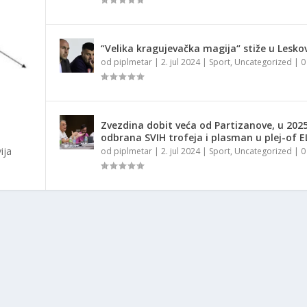
“Velika kragujevačka magija“ stiže u Lesko
od
piplmetar
|
2. jul 2024
|
Sport
,
Uncategorized
|
Zvezdina dobit veća od Partizanove, u 2025
odbrana SVIH trofeja i plasman u plej-of E
ija
od
piplmetar
|
2. jul 2024
|
Sport
,
Uncategorized
|