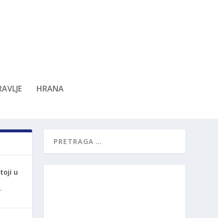
AVLJE
HRANA
oji u