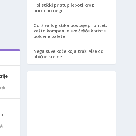
Holistički pristup lepoti kroz
prirodnu negu
Održiva logistika postaje prioritet:
zašto kompanije sve češće koriste
polovne palete
Nega suve kože koja traži više od
obične kreme
rije!
ao