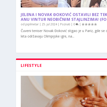
JELENA I NOVAK ĐOKOVIĆ OSTAVILI BEZ TE
ANU VINTUR NEOBIČNIM STAJLINZIMA! (F
od
piplmetar
|
25. jul 2024
|
Poznati
|
0
|
Čuveni teniser Novak Đoković stigao je u Pariz, gde se
leta održavaju Olimpijske igre, na...
LIFESTYLE