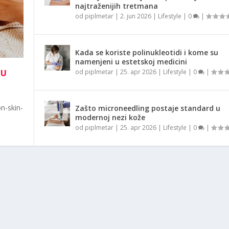
najtraženijih tretmana
od
piplmetar
|
2. jun 2026
|
Lifestyle
|
0
|
Kada se koriste polinukleotidi i kome su
namenjeni u estetskoj medicini
NU
od
piplmetar
|
25. apr 2026
|
Lifestyle
|
0
|
n-skin-
Zašto microneedling postaje standard u
modernoj nezi kože
od
piplmetar
|
25. apr 2026
|
Lifestyle
|
0
|