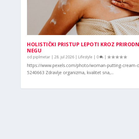
HOLISTIČKI PRISTUP LEPOTI KROZ PRIROD
NEGU
od
piplmetar
|
28. jul 2026
|
Lifestyle
|
0
|
https://www.pexels.com/photo/woman-putting-cream-o
5240663 Zdravlje organizma, kvalitet sna,...