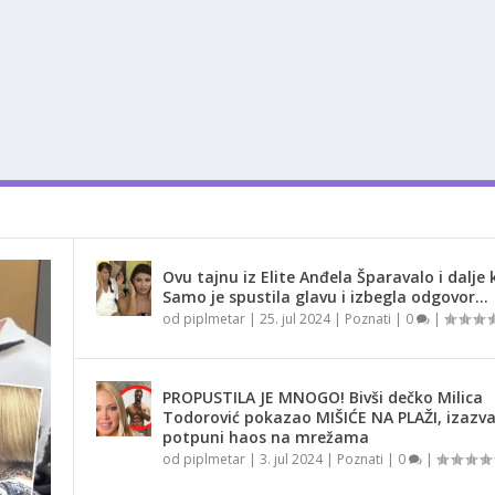
Ovu tajnu iz Elite Anđela Šparavalo i dalje k
Samo je spustila glavu i izbegla odgovor…
od
piplmetar
|
25. jul 2024
|
Poznati
|
0
|
PROPUSTILA JE MNOGO! Bivši dečko Milica
Todorović pokazao MIŠIĆE NA PLAŽI, izazv
potpuni haos na mrežama
od
piplmetar
|
3. jul 2024
|
Poznati
|
0
|