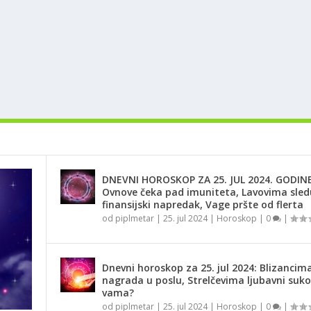
DNEVNI HOROSKOP ZA 25. JUL 2024. GODINE
Ovnove čeka pad imuniteta, Lavovima sled
finansijski napredak, Vage pršte od flerta
od
piplmetar
|
25. jul 2024
|
Horoskop
|
0
|
Dnevni horoskop za 25. jul 2024: Blizancima
nagrada u poslu, Strelčevima ljubavni suko
vama?
od
piplmetar
|
25. jul 2024
|
Horoskop
|
0
|