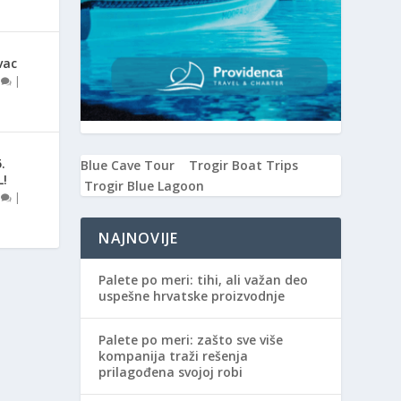
vac
0
|
.
Blue Cave Tour
Trogir Boat Trips
L!
Trogir Blue Lagoon
0
|
NAJNOVIJE
Palete po meri: tihi, ali važan deo
uspešne hrvatske proizvodnje
Palete po meri: zašto sve više
kompanija traži rešenja
prilagođena svojoj robi