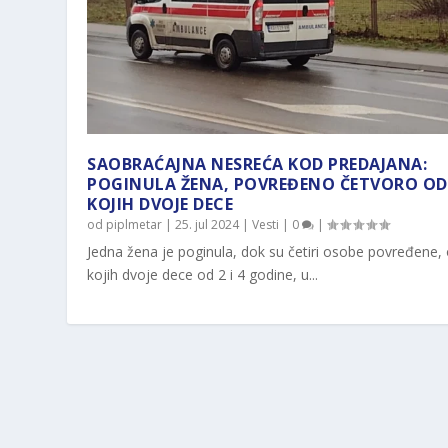
SAOBRAĆAJNA NESREĆA KOD PREDAJANA:
POGINULA ŽENA, POVREĐENO ČETVORO OD
KOJIH DVOJE DECE
od
piplmetar
|
25. jul 2024
|
Vesti
|
0
|
Jedna žena je poginula, dok su četiri osobe povređene,
kojih dvoje dece od 2 i 4 godine, u...