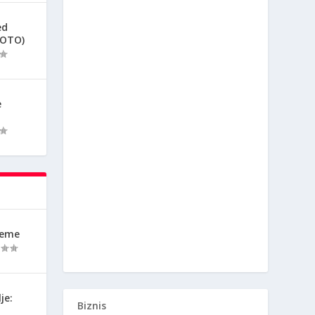
ed
FOTO)
e
reme
je:
Biznis