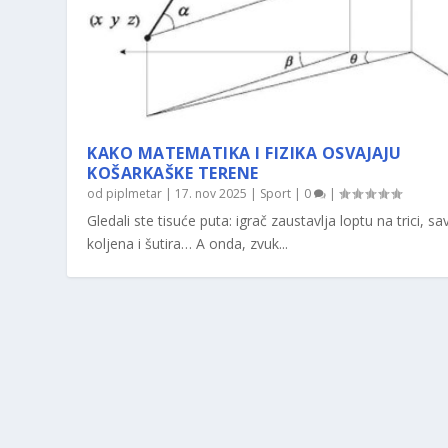
KAKO MATEMATIKA I FIZIKA OSVAJAJU
KOŠARKAŠKE TERENE
od
piplmetar
|
17. nov 2025
|
Sport
|
0
|
Gledali ste tisuće puta: igrač zaustavlja loptu na trici, sav
koljena i šutira… A onda, zvuk...