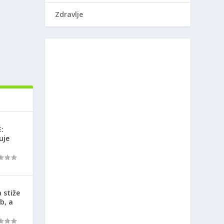
Zdravlje
:
uje
 stiže
b, a