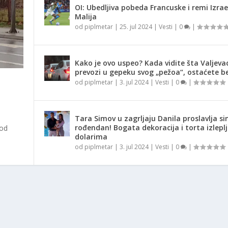
OI: Ubedljiva pobeda Francuske i remi Izrae
Malija
od
piplmetar
|
25. jul 2024
|
Vesti
|
0
|
Kako je ovo uspeo? Kada vidite šta Valjeva
prevozi u gepeku svog „pežoa“, ostaćete be
od
piplmetar
|
3. jul 2024
|
Vesti
|
0
|
Tara Simov u zagrljaju Danila proslavlja si
rođendan! Bogata dekoracija i torta izlepl
 od
dolarima
od
piplmetar
|
3. jul 2024
|
Vesti
|
0
|