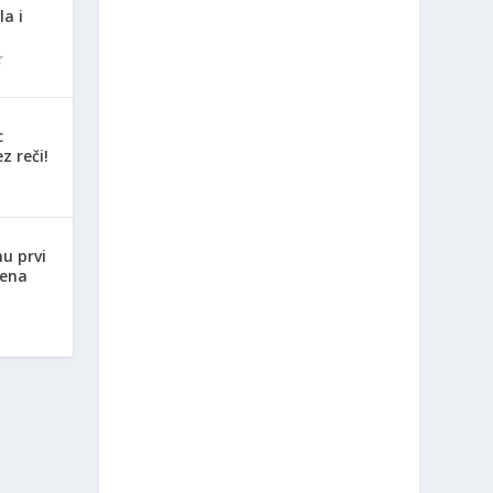
la i
c
z reči!
nu prvi
jena