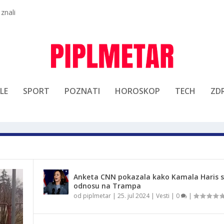
 znali
LE
SPORT
POZNATI
HOROSKOP
TECH
ZDR
Anketa CNN pokazala kako Kamala Haris st
odnosu na Trampa
od
piplmetar
|
25. jul 2024
|
Vesti
|
0
|