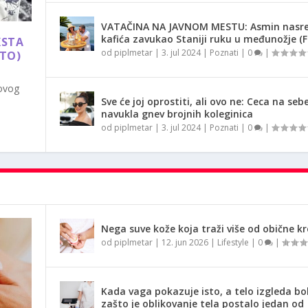
VATAČINA NA JAVNOM MESTU: Asmin nasr
kafića zavukao Staniji ruku u međunožje (
KSTA
od
piplmetar
|
3. jul 2024
|
Poznati
|
0
|
OTO)
 ovog
Sve će joj oprostiti, ali ovo ne: Ceca na seb
navukla gnev brojnih koleginica
od
piplmetar
|
3. jul 2024
|
Poznati
|
0
|
Nega suve kože koja traži više od obične k
od
piplmetar
|
12. jun 2026
|
Lifestyle
|
0
|
Kada vaga pokazuje isto, a telo izgleda bol
zašto je oblikovanje tela postalo jedan od