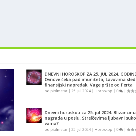
DNEVNI HOROSKOP ZA 25. JUL 2024. GODINE
Ovnove čeka pad imuniteta, Lavovima sled
finansijski napredak, Vage pršte od flerta
od
piplmetar
|
25. jul 2024
|
Horoskop
|
0
|
Dnevni horoskop za 25. jul 2024: Blizancima
nagrada u poslu, Strelčevima ljubavni suko
vama?
od
piplmetar
|
25. jul 2024
|
Horoskop
|
0
|