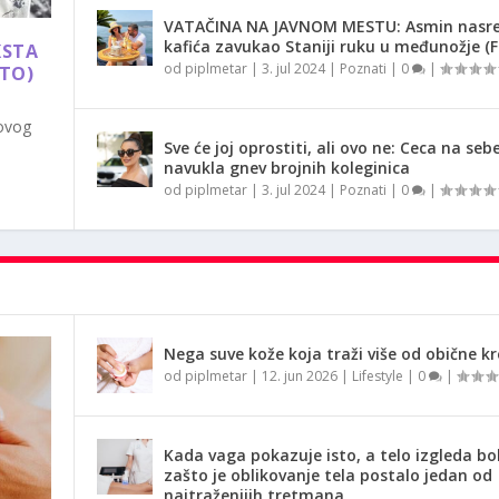
VATAČINA NA JAVNOM MESTU: Asmin nasr
kafića zavukao Staniji ruku u međunožje (
KSTA
od
piplmetar
|
3. jul 2024
|
Poznati
|
0
|
OTO)
 ovog
Sve će joj oprostiti, ali ovo ne: Ceca na seb
navukla gnev brojnih koleginica
od
piplmetar
|
3. jul 2024
|
Poznati
|
0
|
Nega suve kože koja traži više od obične k
od
piplmetar
|
12. jun 2026
|
Lifestyle
|
0
|
Kada vaga pokazuje isto, a telo izgleda bol
zašto je oblikovanje tela postalo jedan od
najtraženijih tretmana