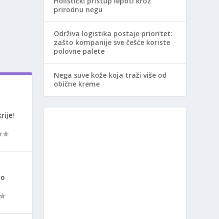
Holistički pristup lepoti kroz
prirodnu negu
Održiva logistika postaje prioritet:
zašto kompanije sve češće koriste
polovne palete
Nega suve kože koja traži više od
obične kreme
rije!
ao