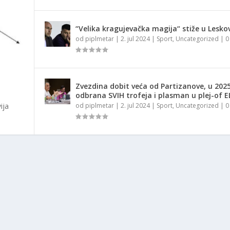
“Velika kragujevačka magija“ stiže u Lesko
od
piplmetar
|
2. jul 2024
|
Sport
,
Uncategorized
|
Zvezdina dobit veća od Partizanove, u 2025
odbrana SVIH trofeja i plasman u plej-of E
ija
od
piplmetar
|
2. jul 2024
|
Sport
,
Uncategorized
|