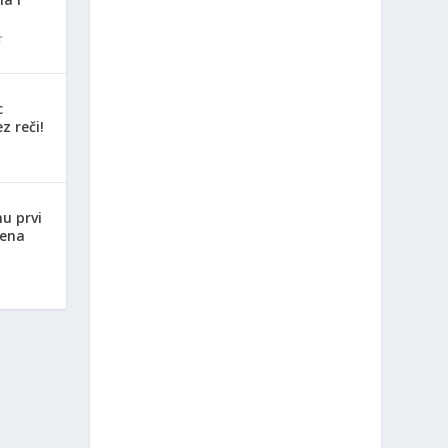
c
z reči!
nu prvi
jena