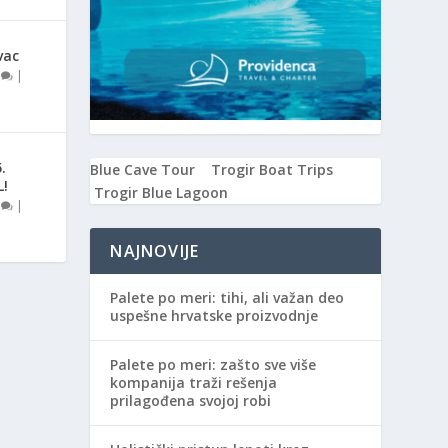
vac
0
|
.
Blue Cave Tour
Trogir Boat Trips
L!
Trogir Blue Lagoon
0
|
NAJNOVIJE
Palete po meri: tihi, ali važan deo
uspešne hrvatske proizvodnje
Palete po meri: zašto sve više
kompanija traži rešenja
prilagođena svojoj robi