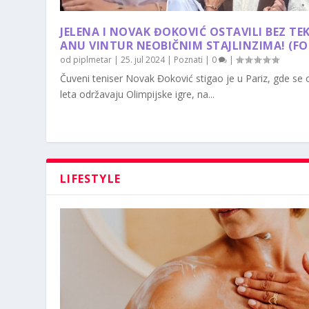
JELENA I NOVAK ĐOKOVIĆ OSTAVILI BEZ TE
ANU VINTUR NEOBIČNIM STAJLINZIMA! (F
od
piplmetar
|
25. jul 2024
|
Poznati
|
0
|
Čuveni teniser Novak Đoković stigao je u Pariz, gde se
leta održavaju Olimpijske igre, na...
LIFESTYLE