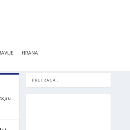
AVLJE
HRANA
oji u
la i