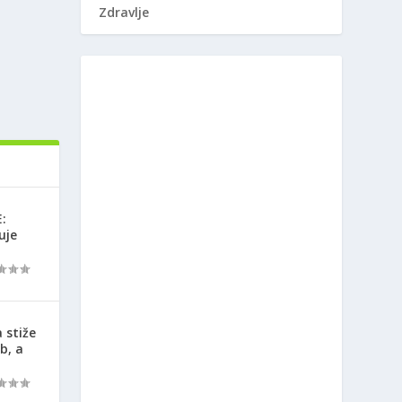
Zdravlje
:
uje
 stiže
b, a