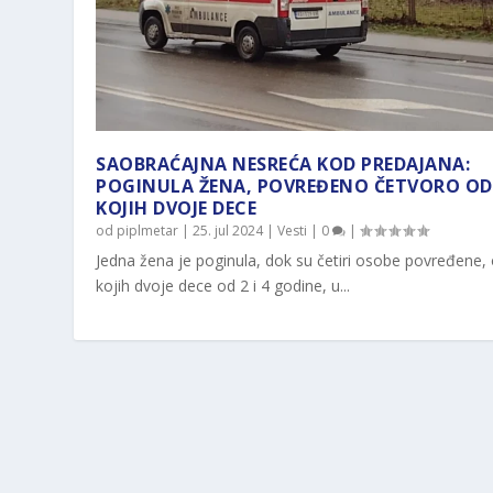
SAOBRAĆAJNA NESREĆA KOD PREDAJANA:
POGINULA ŽENA, POVREĐENO ČETVORO OD
KOJIH DVOJE DECE
od
piplmetar
|
25. jul 2024
|
Vesti
|
0
|
Jedna žena je poginula, dok su četiri osobe povređene,
kojih dvoje dece od 2 i 4 godine, u...