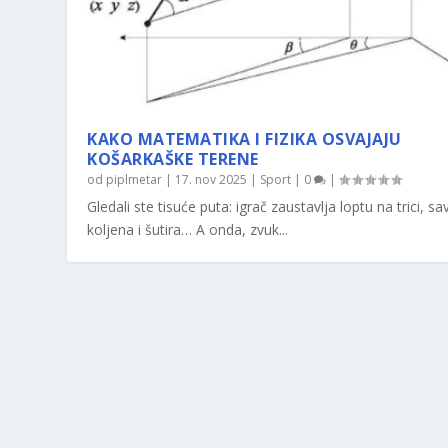
KAKO MATEMATIKA I FIZIKA OSVAJAJU
KOŠARKAŠKE TERENE
od
piplmetar
|
17. nov 2025
|
Sport
|
0
|
Gledali ste tisuće puta: igrač zaustavlja loptu na trici, sav
koljena i šutira… A onda, zvuk...