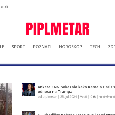
 znali
LE
SPORT
POZNATI
HOROSKOP
TECH
ZDR
Anketa CNN pokazala kako Kamala Haris st
odnosu na Trampa
od
piplmetar
|
25. jul 2024
|
Vesti
|
0
|
OI: Ubedljiva pobeda Francuske i remi Izrae