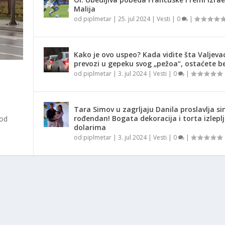
Malija
od
piplmetar
|
25. jul 2024
|
Vesti
|
0
|
Kako je ovo uspeo? Kada vidite šta Valjeva
prevozi u gepeku svog „pežoa“, ostaćete be
od
piplmetar
|
3. jul 2024
|
Vesti
|
0
|
Tara Simov u zagrljaju Danila proslavlja si
rođendan! Bogata dekoracija i torta izlepl
 od
dolarima
od
piplmetar
|
3. jul 2024
|
Vesti
|
0
|