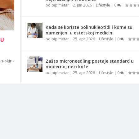
od
piplmetar
|
2. jun 2026
|
Lifestyle
|
0
|
Kada se koriste polinukleotidi i kome su
namenjeni u estetskoj medicini
NU
od
piplmetar
|
25. apr 2026
|
Lifestyle
|
0
|
n-skin-
Zašto microneedling postaje standard u
modernoj nezi kože
od
piplmetar
|
25. apr 2026
|
Lifestyle
|
0
|