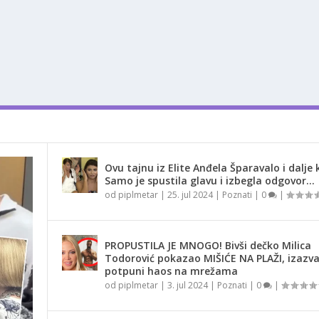
Ovu tajnu iz Elite Anđela Šparavalo i dalje k
Samo je spustila glavu i izbegla odgovor…
od
piplmetar
|
25. jul 2024
|
Poznati
|
0
|
PROPUSTILA JE MNOGO! Bivši dečko Milica
Todorović pokazao MIŠIĆE NA PLAŽI, izazv
potpuni haos na mrežama
od
piplmetar
|
3. jul 2024
|
Poznati
|
0
|