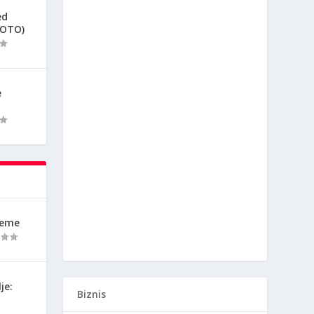
ed
FOTO)
e
reme
je:
Biznis