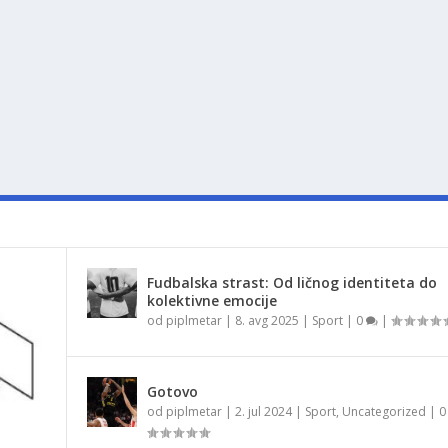
Fudbalska strast: Od ličnog identiteta do
kolektivne emocije
od
piplmetar
|
8. avg 2025
|
Sport
|
0
|
Gotovo
od
piplmetar
|
2. jul 2024
|
Sport
,
Uncategorized
|