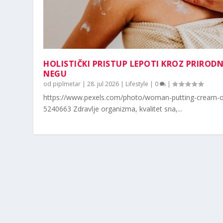
HOLISTIČKI PRISTUP LEPOTI KROZ PRIROD
NEGU
od
piplmetar
|
28. jul 2026
|
Lifestyle
|
0
|
https://www.pexels.com/photo/woman-putting-cream-o
5240663 Zdravlje organizma, kvalitet sna,...