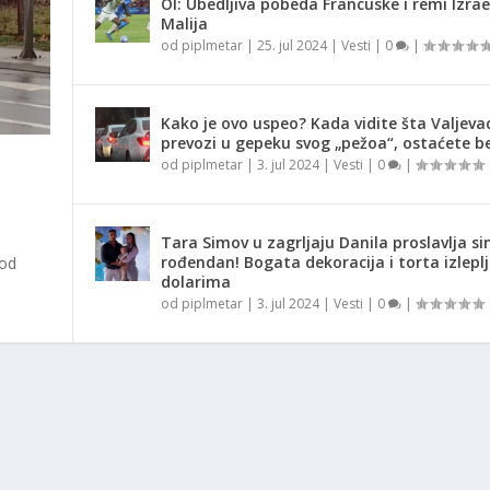
OI: Ubedljiva pobeda Francuske i remi Izrae
Malija
od
piplmetar
|
25. jul 2024
|
Vesti
|
0
|
Kako je ovo uspeo? Kada vidite šta Valjeva
prevozi u gepeku svog „pežoa“, ostaćete be
od
piplmetar
|
3. jul 2024
|
Vesti
|
0
|
Tara Simov u zagrljaju Danila proslavlja si
rođendan! Bogata dekoracija i torta izlepl
 od
dolarima
od
piplmetar
|
3. jul 2024
|
Vesti
|
0
|