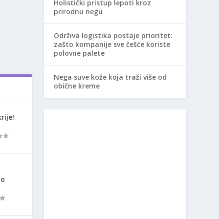
Holistički pristup lepoti kroz
prirodnu negu
Održiva logistika postaje prioritet:
zašto kompanije sve češće koriste
polovne palete
Nega suve kože koja traži više od
obične kreme
rije!
ao