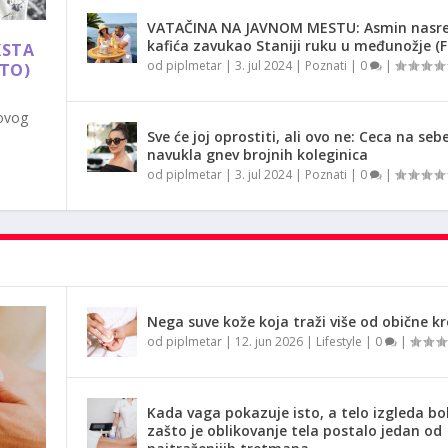
VATAČINA NA JAVNOM MESTU: Asmin nasr
kafića zavukao Staniji ruku u međunožje (
KSTA
od
piplmetar
|
3. jul 2024
|
Poznati
|
0
|
OTO)
 ovog
Sve će joj oprostiti, ali ovo ne: Ceca na seb
navukla gnev brojnih koleginica
od
piplmetar
|
3. jul 2024
|
Poznati
|
0
|
Nega suve kože koja traži više od obične k
od
piplmetar
|
12. jun 2026
|
Lifestyle
|
0
|
Kada vaga pokazuje isto, a telo izgleda bol
zašto je oblikovanje tela postalo jedan od