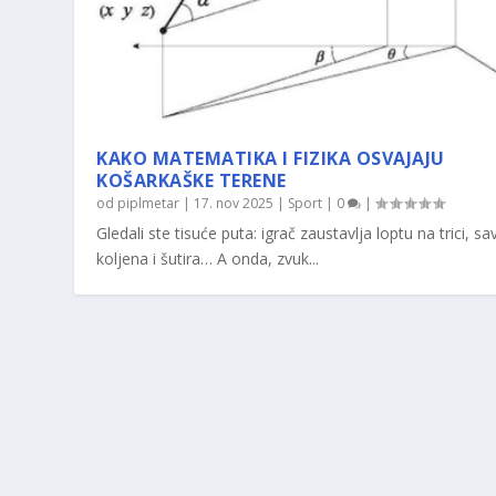
KAKO MATEMATIKA I FIZIKA OSVAJAJU
KOŠARKAŠKE TERENE
od
piplmetar
|
17. nov 2025
|
Sport
|
0
|
Gledali ste tisuće puta: igrač zaustavlja loptu na trici, sav
koljena i šutira… A onda, zvuk...