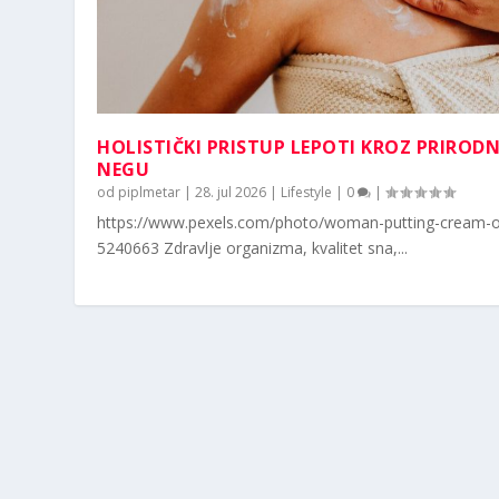
HOLISTIČKI PRISTUP LEPOTI KROZ PRIROD
NEGU
od
piplmetar
|
28. jul 2026
|
Lifestyle
|
0
|
https://www.pexels.com/photo/woman-putting-cream-o
5240663 Zdravlje organizma, kvalitet sna,...