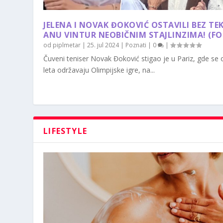
JELENA I NOVAK ĐOKOVIĆ OSTAVILI BEZ TE
ANU VINTUR NEOBIČNIM STAJLINZIMA! (F
od
piplmetar
|
25. jul 2024
|
Poznati
|
0
|
Čuveni teniser Novak Đoković stigao je u Pariz, gde se
leta održavaju Olimpijske igre, na...
LIFESTYLE