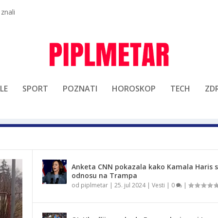
 znali
LE
SPORT
POZNATI
HOROSKOP
TECH
ZDR
Anketa CNN pokazala kako Kamala Haris st
odnosu na Trampa
od
piplmetar
|
25. jul 2024
|
Vesti
|
0
|