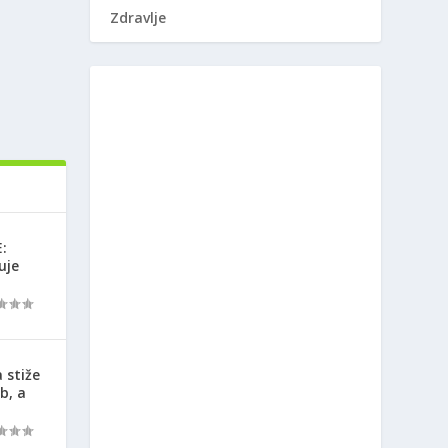
Zdravlje
:
uje
 stiže
b, a