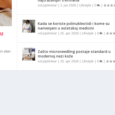
najtraženijih tretmana
od
piplmetar
|
2. jun 2026
|
Lifestyle
|
0
|
Kada se koriste polinukleotidi i kome su
namenjeni u estetskoj medicini
NU
od
piplmetar
|
25. apr 2026
|
Lifestyle
|
0
|
n-skin-
Zašto microneedling postaje standard u
modernoj nezi kože
od
piplmetar
|
25. apr 2026
|
Lifestyle
|
0
|