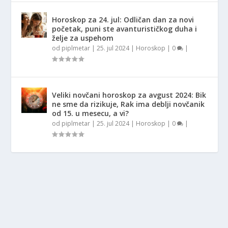
Horoskop za 24. jul: Odličan dan za novi
početak, puni ste avanturističkog duha i
želje za uspehom
od
piplmetar
|
25. jul 2024
|
Horoskop
|
0
|
Veliki novčani horoskop za avgust 2024: Bik
ne sme da rizikuje, Rak ima deblji novčanik
od 15. u mesecu, a vi?
od
piplmetar
|
25. jul 2024
|
Horoskop
|
0
|