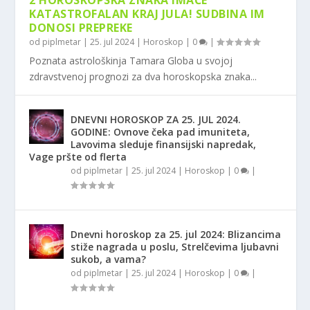
2 HOROSKOPSKA ZNAKA IMAĆE
KATASTROFALAN KRAJ JULA! SUDBINA IM
DONOSI PREPREKE
od
piplmetar
|
25. jul 2024
|
Horoskop
|
0
|
Poznata astrološkinja Tamara Globa u svojoj
zdravstvenoj prognozi za dva horoskopska znaka...
DNEVNI HOROSKOP ZA 25. JUL 2024.
GODINE: Ovnove čeka pad imuniteta,
Lavovima sleduje finansijski napredak,
Vage pršte od flerta
od
piplmetar
|
25. jul 2024
|
Horoskop
|
0
|
Dnevni horoskop za 25. jul 2024: Blizancima
stiže nagrada u poslu, Strelčevima ljubavni
sukob, a vama?
od
piplmetar
|
25. jul 2024
|
Horoskop
|
0
|