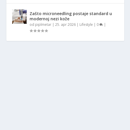
Zašto microneedling postaje standard u
modernoj nezi kože
od
piplmetar
|
25. apr 2026
|
Lifestyle
|
0
|