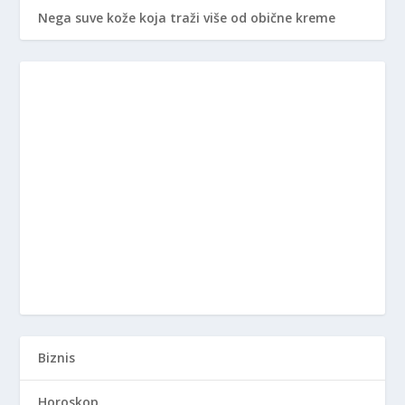
Nega suve kože koja traži više od obične kreme
Biznis
Horoskop