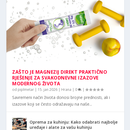
ZAŠTO JE MAGNEZIJ DIREKT PRAKTIČNO
RJEŠENJE ZA SVAKODNEVNE IZAZOVE
MODERNOG ŽIVOTA
od
piplmetar
|
15. jan 2026
|
Hrana
|
0
|
Savremeni način života donosi brojne prednosti, ali i
izazove koji se često odražavaju na naše...
Oprema za kuhinju: Kako odabrati najbolje
uređaje i alate za vašu kuhinju