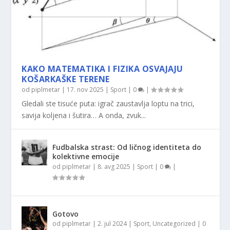
KAKO MATEMATIKA I FIZIKA OSVAJAJU
KOŠARKAŠKE TERENE
od
piplmetar
|
17. nov 2025
|
Sport
|
0
|
Gledali ste tisuće puta: igrač zaustavlja loptu na trici,
savija koljena i šutira… A onda, zvuk...
Fudbalska strast: Od ličnog identiteta do
kolektivne emocije
od
piplmetar
|
8. avg 2025
|
Sport
|
0
|
Gotovo
od
piplmetar
|
2. jul 2024
|
Sport
,
Uncategorized
|
0