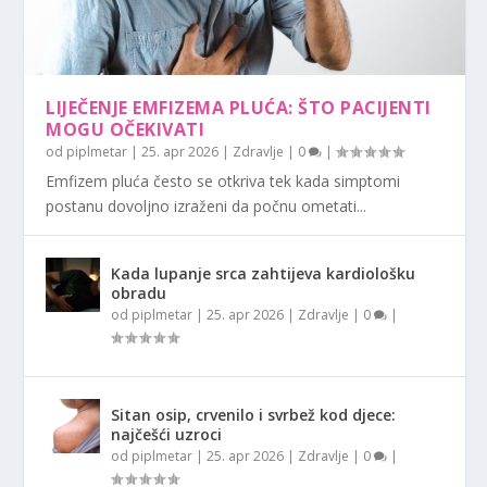
LIJEČENJE EMFIZEMA PLUĆA: ŠTO PACIJENTI
MOGU OČEKIVATI
od
piplmetar
|
25. apr 2026
|
Zdravlje
|
0
|
Emfizem pluća često se otkriva tek kada simptomi
postanu dovoljno izraženi da počnu ometati...
Kada lupanje srca zahtijeva kardiološku
obradu
od
piplmetar
|
25. apr 2026
|
Zdravlje
|
0
|
Sitan osip, crvenilo i svrbež kod djece:
najčešći uzroci
od
piplmetar
|
25. apr 2026
|
Zdravlje
|
0
|