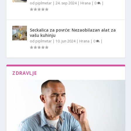
od
piplmetar
|
24. sep 2024
|
Hrana
|
0
|
Seckalica za povrće: Nezaobilazan alat za
vašu kuhinju
od
piplmetar
|
10. jun 2024
|
Hrana
|
0
|
ZDRAVLJE