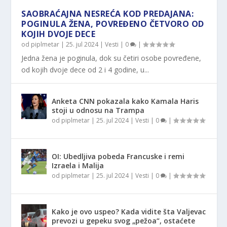
SAOBRAĆAJNA NESREĆA KOD PREDAJANA:
POGINULA ŽENA, POVREĐENO ČETVORO OD
KOJIH DVOJE DECE
od
piplmetar
|
25. jul 2024
|
Vesti
|
0
|
Jedna žena je poginula, dok su četiri osobe povređene,
od kojih dvoje dece od 2 i 4 godine, u...
Anketa CNN pokazala kako Kamala Haris
stoji u odnosu na Trampa
od
piplmetar
|
25. jul 2024
|
Vesti
|
0
|
OI: Ubedljiva pobeda Francuske i remi
Izraela i Malija
od
piplmetar
|
25. jul 2024
|
Vesti
|
0
|
Kako je ovo uspeo? Kada vidite šta Valjevac
prevozi u gepeku svog „pežoa“, ostaćete