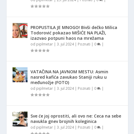
PROPUSTILA JE MNOGO! Bivši dečko Milica
Todorović pokazao MIŠIĆE NA PLAŽI,
izazvao potpuni haos na mrežama
od
piplmetar
|
3. jul 2024
|
Poznati
|
0
|
VATAČINA NA JAVNOM MESTU: Asmin
nasred kafića zavukao Staniji ruku u
međunožje (FOTO)
od
piplmetar
|
3. jul 2024
|
Poznati
|
0
|
Sve će joj oprostiti, ali ovo ne: Ceca na sebe
navukla gnev brojnih koleginica
od
piplmetar
|
3. jul 2024
|
Poznati
|
0
|