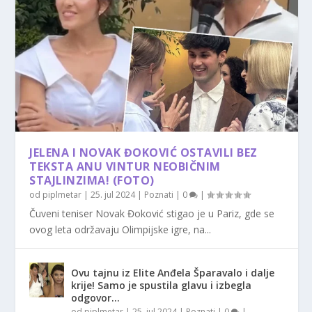
JELENA I NOVAK ĐOKOVIĆ OSTAVILI BEZ
TEKSTA ANU VINTUR NEOBIČNIM
STAJLINZIMA! (FOTO)
od
piplmetar
|
25. jul 2024
|
Poznati
|
0
|
Čuveni teniser Novak Đoković stigao je u Pariz, gde se
ovog leta održavaju Olimpijske igre, na...
Ovu tajnu iz Elite Anđela Šparavalo i dalje
krije! Samo je spustila glavu i izbegla
odgovor…
od
piplmetar
|
25. jul 2024
|
Poznati
|
0
|