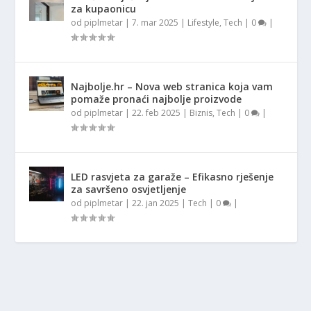
za kupaonicu
od
piplmetar
|
7. mar 2025
|
Lifestyle
,
Tech
|
0
|
Najbolje.hr – Nova web stranica koja vam
pomaže pronaći najbolje proizvode
od
piplmetar
|
22. feb 2025
|
Biznis
,
Tech
|
0
|
LED rasvjeta za garaže – Efikasno rješenje
za savršeno osvjetljenje
od
piplmetar
|
22. jan 2025
|
Tech
|
0
|