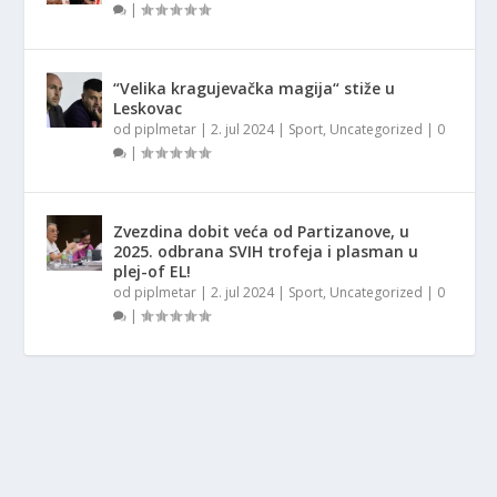
|
“Velika kragujevačka magija“ stiže u
Leskovac
od
piplmetar
|
2. jul 2024
|
Sport
,
Uncategorized
|
0
|
Zvezdina dobit veća od Partizanove, u
2025. odbrana SVIH trofeja i plasman u
plej-of EL!
od
piplmetar
|
2. jul 2024
|
Sport
,
Uncategorized
|
0
|