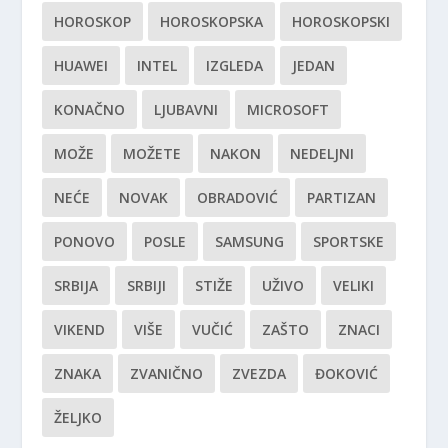
HOROSKOP
HOROSKOPSKA
HOROSKOPSKI
HUAWEI
INTEL
IZGLEDA
JEDAN
KONAČNO
LJUBAVNI
MICROSOFT
MOŽE
MOŽETE
NAKON
NEDELJNI
NEĆE
NOVAK
OBRADOVIĆ
PARTIZAN
PONOVO
POSLE
SAMSUNG
SPORTSKE
SRBIJA
SRBIJI
STIŽE
UŽIVO
VELIKI
VIKEND
VIŠE
VUČIĆ
ZAŠTO
ZNACI
ZNAKA
ZVANIČNO
ZVEZDA
ĐOKOVIĆ
ŽELJKO