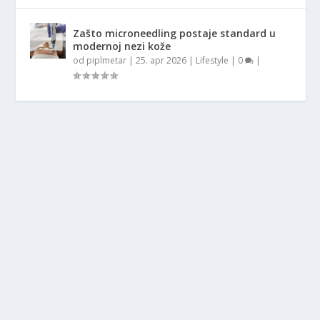
Zašto microneedling postaje standard u
modernoj nezi kože
od
piplmetar
|
25. apr 2026
|
Lifestyle
|
0
|