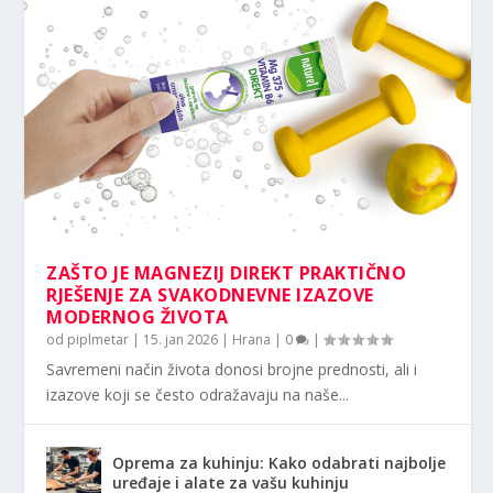
ZAŠTO JE MAGNEZIJ DIREKT PRAKTIČNO
RJEŠENJE ZA SVAKODNEVNE IZAZOVE
MODERNOG ŽIVOTA
od
piplmetar
|
15. jan 2026
|
Hrana
|
0
|
Savremeni način života donosi brojne prednosti, ali i
izazove koji se često odražavaju na naše...
Oprema za kuhinju: Kako odabrati najbolje
uređaje i alate za vašu kuhinju