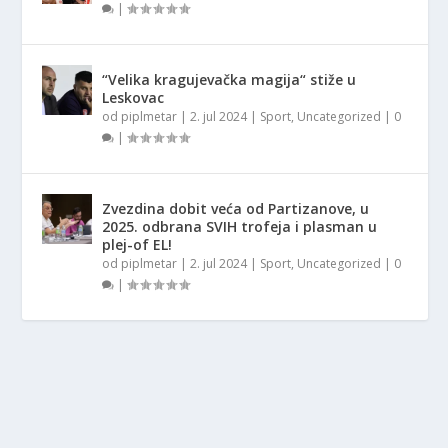
|
“Velika kragujevačka magija“ stiže u
Leskovac
od
piplmetar
|
2. jul 2024
|
Sport
,
Uncategorized
|
0
|
Zvezdina dobit veća od Partizanove, u
2025. odbrana SVIH trofeja i plasman u
plej-of EL!
od
piplmetar
|
2. jul 2024
|
Sport
,
Uncategorized
|
0
|