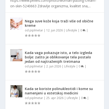
https://www.pexels.com/photo/woman-putting-cream-
on-skin-5240663 Zdravlje organizma, kvalitet sna,...
Nega suve kože koja traži više od obične
kreme
od
piplmetar
|
12. jun 2026
|
Lifestyle
|
0
|
Kada vaga pokazuje isto, a telo izgleda
bolje: zašto je oblikovanje tela postalo
jedan od najtraženijih tretmana
od
piplmetar
|
2. jun 2026
|
Lifestyle
|
0
|
Kada se koriste polinukleotidi i kome su
namenjeni u estetskoj medicini
od
piplmetar
|
25. apr 2026
|
Lifestyle
|
0
|