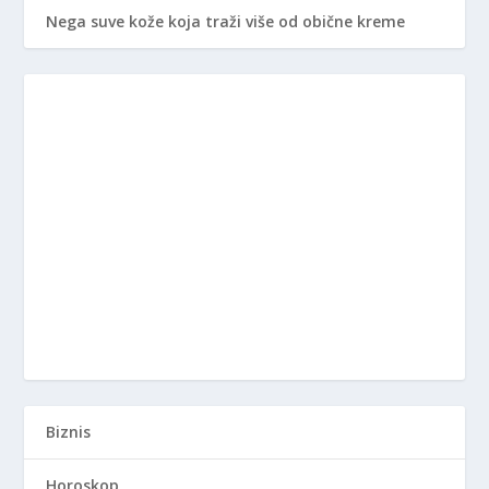
Nega suve kože koja traži više od obične kreme
Biznis
Horoskop