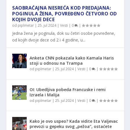
SAOBRAĆAJNA NESREĆA KOD PREDAJANA:
POGINULA ŽENA, POVREĐENO ČETVORO OD
KOJIH DVOJE DECE
od
piplmetar
|
25. jul 2024
|
Vesti
|
0
|
Jedna žena je poginula, dok su četiri osobe povređene,
od kojih dvoje dece od 2 i 4 godine, u...
Anketa CNN pokazala kako Kamala Haris
stoji u odnosu na Trampa
od
piplmetar
|
25. jul 2024
|
Vesti
|
0
|
OI: Ubedljiva pobeda Francuske i remi
Izraela i Malija
od
piplmetar
|
25. jul 2024
|
Vesti
|
0
|
Kako je ovo uspeo? Kada vidite šta Valjevac
prevozi u gepeku svog „pežoa“, ostaćete