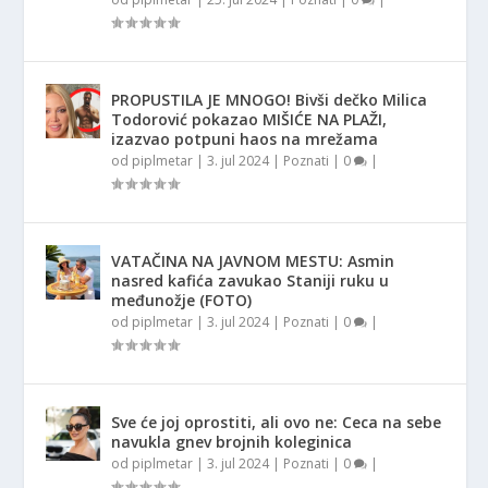
PROPUSTILA JE MNOGO! Bivši dečko Milica
Todorović pokazao MIŠIĆE NA PLAŽI,
izazvao potpuni haos na mrežama
od
piplmetar
|
3. jul 2024
|
Poznati
|
0
|
VATAČINA NA JAVNOM MESTU: Asmin
nasred kafića zavukao Staniji ruku u
međunožje (FOTO)
od
piplmetar
|
3. jul 2024
|
Poznati
|
0
|
Sve će joj oprostiti, ali ovo ne: Ceca na sebe
navukla gnev brojnih koleginica
od
piplmetar
|
3. jul 2024
|
Poznati
|
0
|