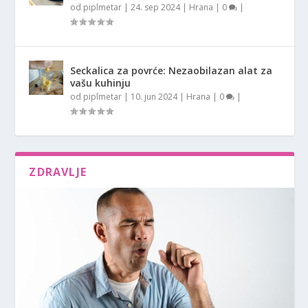
od
piplmetar
|
24. sep 2024
|
Hrana
|
0
|
Seckalica za povrće: Nezaobilazan alat za
vašu kuhinju
od
piplmetar
|
10. jun 2024
|
Hrana
|
0
|
ZDRAVLJE