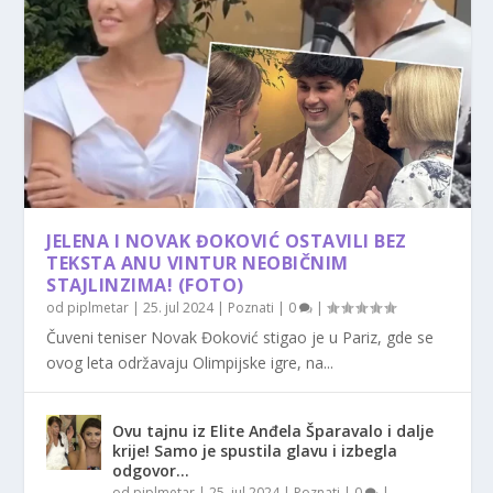
JELENA I NOVAK ĐOKOVIĆ OSTAVILI BEZ
TEKSTA ANU VINTUR NEOBIČNIM
STAJLINZIMA! (FOTO)
od
piplmetar
|
25. jul 2024
|
Poznati
|
0
|
Čuveni teniser Novak Đoković stigao je u Pariz, gde se
ovog leta održavaju Olimpijske igre, na...
Ovu tajnu iz Elite Anđela Šparavalo i dalje
krije! Samo je spustila glavu i izbegla
odgovor…
od
piplmetar
|
25. jul 2024
|
Poznati
|
0
|