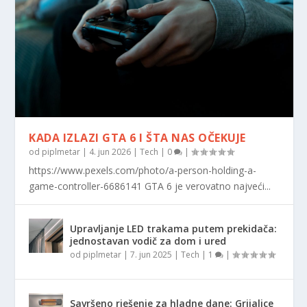
KADA IZLAZI GTA 6 I ŠTA NAS OČEKUJE
od
piplmetar
|
4. jun 2026
|
Tech
|
0
|
https://www.pexels.com/photo/a-person-holding-a-
game-controller-6686141 GTA 6 je verovatno najveći...
Upravljanje LED trakama putem prekidača:
jednostavan vodič za dom i ured
od
piplmetar
|
7. jun 2025
|
Tech
|
1
|
Savršeno rješenje za hladne dane: Grijalice