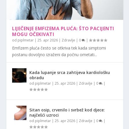
LIJEČENJE EMFIZEMA PLUĆA: ŠTO PACIJENTI
MOGU OČEKIVATI
od
piplmetar
|
25. apr 2026
|
Zdravlje
|
0
|
Emfizem pluća često se otkriva tek kada simptomi
postanu dovoljno izraženi da počnu ometati...
Kada lupanje srca zahtijeva kardiološku
obradu
od
piplmetar
|
25. apr 2026
|
Zdravlje
|
0
|
Sitan osip, crvenilo i svrbež kod djece:
najčešći uzroci
od
piplmetar
|
25. apr 2026
|
Zdravlje
|
0
|