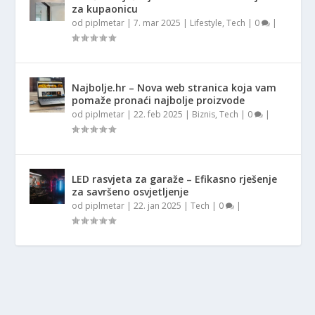
za kupaonicu
od
piplmetar
|
7. mar 2025
|
Lifestyle
,
Tech
|
0
|
Najbolje.hr – Nova web stranica koja vam
pomaže pronaći najbolje proizvode
od
piplmetar
|
22. feb 2025
|
Biznis
,
Tech
|
0
|
LED rasvjeta za garaže – Efikasno rješenje
za savršeno osvjetljenje
od
piplmetar
|
22. jan 2025
|
Tech
|
0
|