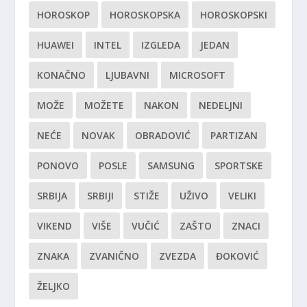
HOROSKOP
HOROSKOPSKA
HOROSKOPSKI
HUAWEI
INTEL
IZGLEDA
JEDAN
KONAČNO
LJUBAVNI
MICROSOFT
MOŽE
MOŽETE
NAKON
NEDELJNI
NEĆE
NOVAK
OBRADOVIĆ
PARTIZAN
PONOVO
POSLE
SAMSUNG
SPORTSKE
SRBIJA
SRBIJI
STIŽE
UŽIVO
VELIKI
VIKEND
VIŠE
VUČIĆ
ZAŠTO
ZNACI
ZNAKA
ZVANIČNO
ZVEZDA
ĐOKOVIĆ
ŽELJKO