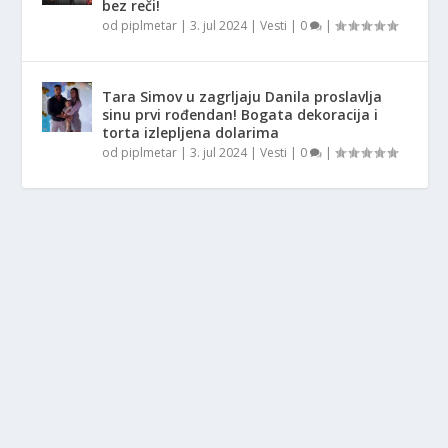
bez reči!
od
piplmetar
|
3. jul 2024
|
Vesti
|
0
|
Tara Simov u zagrljaju Danila proslavlja
sinu prvi rođendan! Bogata dekoracija i
torta izlepljena dolarima
od
piplmetar
|
3. jul 2024
|
Vesti
|
0
|