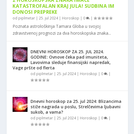
2 HOROSKOPSKA ZNAKA IMAĆE
KATASTROFALAN KRAJ JULA! SUDBINA IM
DONOSI PREPREKE
od
piplmetar
|
25. jul 2024
|
Horoskop
|
0
|
Poznata astrološkinja Tamara Globa u svojoj
zdravstvenoj prognozi za dva horoskopska znaka...
DNEVNI HOROSKOP ZA 25. JUL 2024.
GODINE: Ovnove čeka pad imuniteta,
Lavovima sleduje finansijski napredak,
Vage pršte od flerta
od
piplmetar
|
25. jul 2024
|
Horoskop
|
0
|
Dnevni horoskop za 25. jul 2024: Blizancima
stiže nagrada u poslu, Strelčevima ljubavni
sukob, a vama?
od
piplmetar
|
25. jul 2024
|
Horoskop
|
0
|