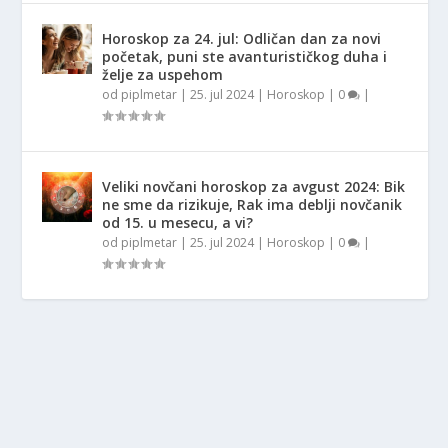
Horoskop za 24. jul: Odličan dan za novi
početak, puni ste avanturističkog duha i
želje za uspehom
od
piplmetar
|
25. jul 2024
|
Horoskop
|
0
|
Veliki novčani horoskop za avgust 2024: Bik
ne sme da rizikuje, Rak ima deblji novčanik
od 15. u mesecu, a vi?
od
piplmetar
|
25. jul 2024
|
Horoskop
|
0
|