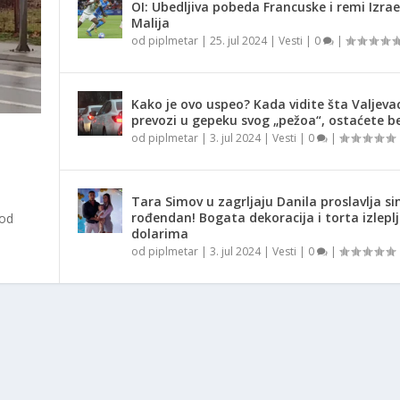
OI: Ubedljiva pobeda Francuske i remi Izrae
Malija
od
piplmetar
|
25. jul 2024
|
Vesti
|
0
|
Kako je ovo uspeo? Kada vidite šta Valjeva
prevozi u gepeku svog „pežoa“, ostaćete be
od
piplmetar
|
3. jul 2024
|
Vesti
|
0
|
Tara Simov u zagrljaju Danila proslavlja si
rođendan! Bogata dekoracija i torta izlepl
 od
dolarima
od
piplmetar
|
3. jul 2024
|
Vesti
|
0
|