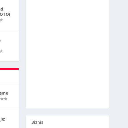
ed
FOTO)
e
reme
je:
Biznis