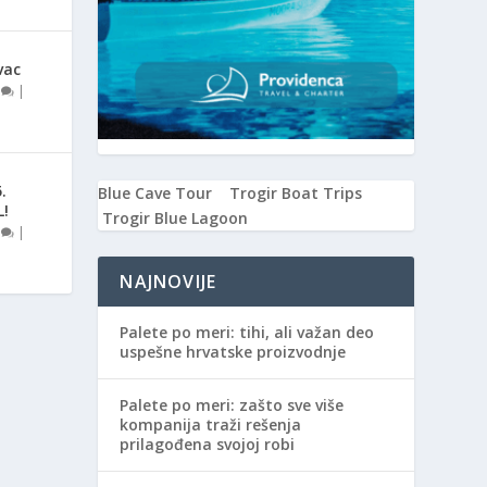
vac
0
|
.
Blue Cave Tour
Trogir Boat Trips
L!
Trogir Blue Lagoon
0
|
NAJNOVIJE
Palete po meri: tihi, ali važan deo
uspešne hrvatske proizvodnje
Palete po meri: zašto sve više
kompanija traži rešenja
prilagođena svojoj robi