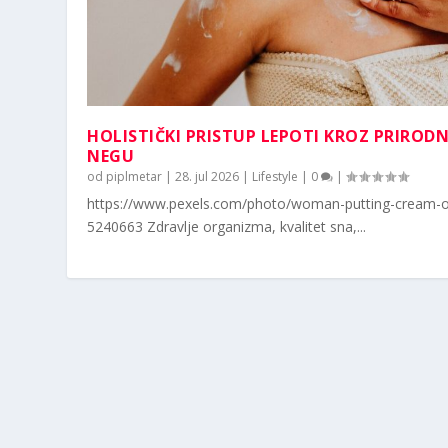
HOLISTIČKI PRISTUP LEPOTI KROZ PRIROD
NEGU
od
piplmetar
|
28. jul 2026
|
Lifestyle
|
0
|
https://www.pexels.com/photo/woman-putting-cream-o
5240663 Zdravlje organizma, kvalitet sna,...