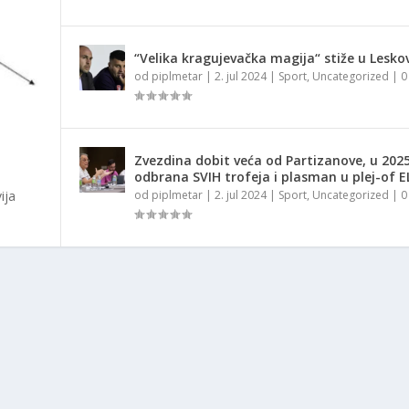
“Velika kragujevačka magija“ stiže u Lesko
od
piplmetar
|
2. jul 2024
|
Sport
,
Uncategorized
|
Zvezdina dobit veća od Partizanove, u 2025
odbrana SVIH trofeja i plasman u plej-of E
ija
od
piplmetar
|
2. jul 2024
|
Sport
,
Uncategorized
|