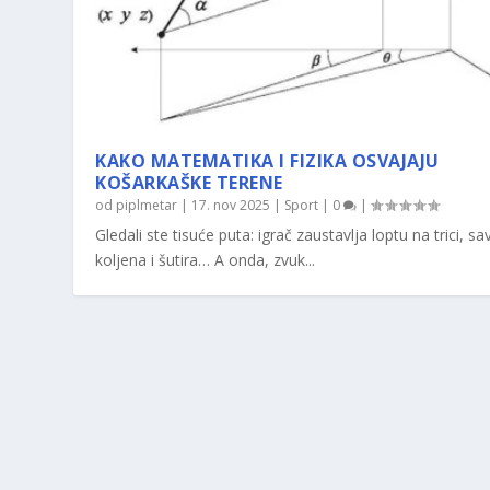
KAKO MATEMATIKA I FIZIKA OSVAJAJU
KOŠARKAŠKE TERENE
od
piplmetar
|
17. nov 2025
|
Sport
|
0
|
Gledali ste tisuće puta: igrač zaustavlja loptu na trici, sav
koljena i šutira… A onda, zvuk...