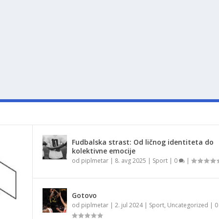
Fudbalska strast: Od ličnog identiteta do
kolektivne emocije
od
piplmetar
|
8. avg 2025
|
Sport
|
0
|
Gotovo
od
piplmetar
|
2. jul 2024
|
Sport
,
Uncategorized
|