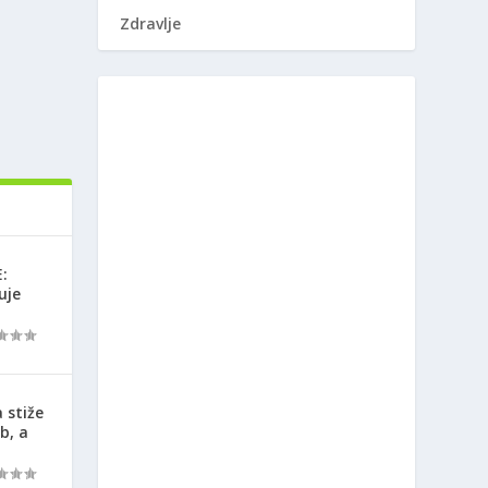
Zdravlje
:
uje
 stiže
b, a