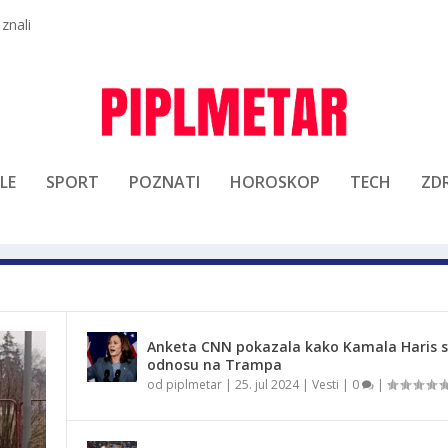
 znali
LE
SPORT
POZNATI
HOROSKOP
TECH
ZDR
Anketa CNN pokazala kako Kamala Haris st
odnosu na Trampa
od
piplmetar
|
25. jul 2024
|
Vesti
|
0
|