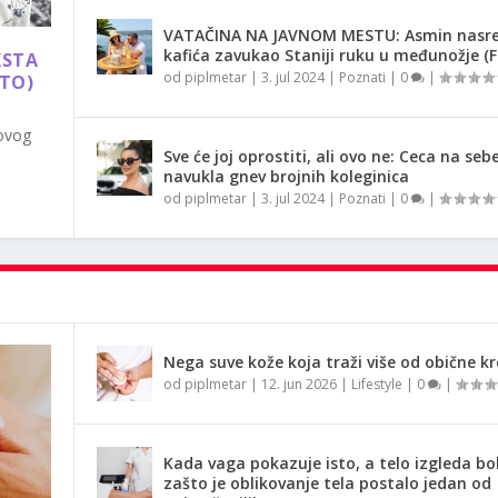
VATAČINA NA JAVNOM MESTU: Asmin nasr
kafića zavukao Staniji ruku u međunožje (
KSTA
od
piplmetar
|
3. jul 2024
|
Poznati
|
0
|
OTO)
 ovog
Sve će joj oprostiti, ali ovo ne: Ceca na seb
navukla gnev brojnih koleginica
od
piplmetar
|
3. jul 2024
|
Poznati
|
0
|
Nega suve kože koja traži više od obične k
od
piplmetar
|
12. jun 2026
|
Lifestyle
|
0
|
Kada vaga pokazuje isto, a telo izgleda bol
zašto je oblikovanje tela postalo jedan od