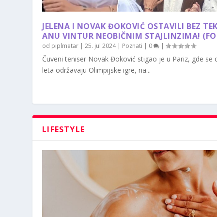
JELENA I NOVAK ĐOKOVIĆ OSTAVILI BEZ TE
ANU VINTUR NEOBIČNIM STAJLINZIMA! (F
od
piplmetar
|
25. jul 2024
|
Poznati
|
0
|
Čuveni teniser Novak Đoković stigao je u Pariz, gde se
leta održavaju Olimpijske igre, na...
LIFESTYLE