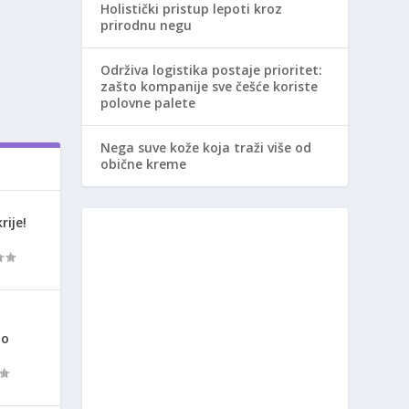
Holistički pristup lepoti kroz
prirodnu negu
Održiva logistika postaje prioritet:
zašto kompanije sve češće koriste
polovne palete
Nega suve kože koja traži više od
obične kreme
rije!
ao