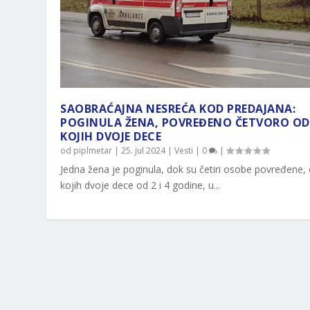
SAOBRAĆAJNA NESREĆA KOD PREDAJANA:
POGINULA ŽENA, POVREĐENO ČETVORO OD
KOJIH DVOJE DECE
od
piplmetar
|
25. jul 2024
|
Vesti
|
0
|
Jedna žena je poginula, dok su četiri osobe povređene,
kojih dvoje dece od 2 i 4 godine, u...