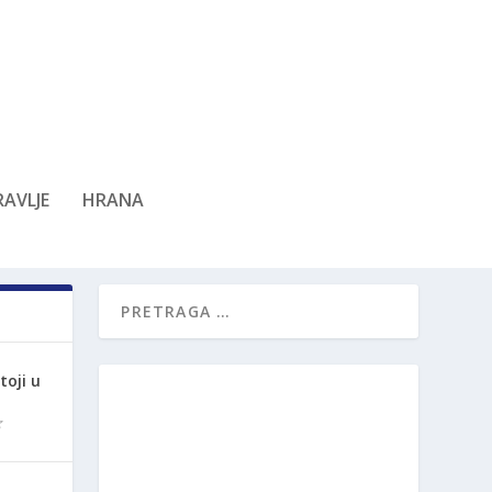
AVLJE
HRANA
oji u