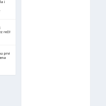
la i
c
z reči!
nu prvi
jena