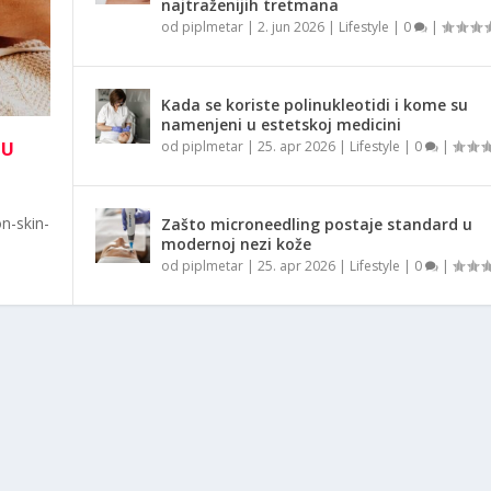
najtraženijih tretmana
od
piplmetar
|
2. jun 2026
|
Lifestyle
|
0
|
Kada se koriste polinukleotidi i kome su
namenjeni u estetskoj medicini
NU
od
piplmetar
|
25. apr 2026
|
Lifestyle
|
0
|
n-skin-
Zašto microneedling postaje standard u
modernoj nezi kože
od
piplmetar
|
25. apr 2026
|
Lifestyle
|
0
|