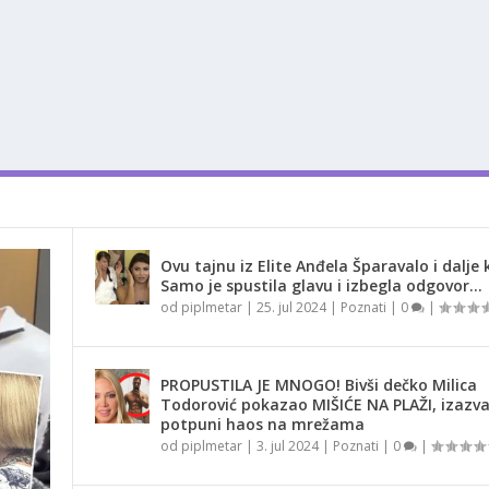
Ovu tajnu iz Elite Anđela Šparavalo i dalje k
Samo je spustila glavu i izbegla odgovor…
od
piplmetar
|
25. jul 2024
|
Poznati
|
0
|
PROPUSTILA JE MNOGO! Bivši dečko Milica
Todorović pokazao MIŠIĆE NA PLAŽI, izazv
potpuni haos na mrežama
od
piplmetar
|
3. jul 2024
|
Poznati
|
0
|