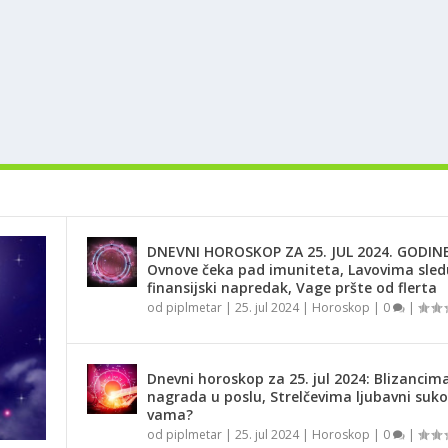
DNEVNI HOROSKOP ZA 25. JUL 2024. GODINE
Ovnove čeka pad imuniteta, Lavovima sled
finansijski napredak, Vage pršte od flerta
od
piplmetar
|
25. jul 2024
|
Horoskop
|
0
|
Dnevni horoskop za 25. jul 2024: Blizancima
nagrada u poslu, Strelčevima ljubavni suko
vama?
od
piplmetar
|
25. jul 2024
|
Horoskop
|
0
|