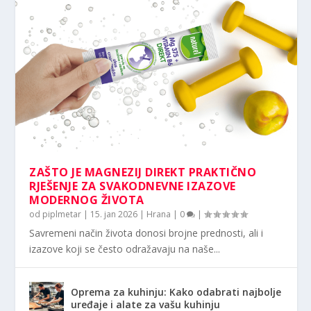
ZAŠTO JE MAGNEZIJ DIREKT PRAKTIČNO
RJEŠENJE ZA SVAKODNEVNE IZAZOVE
MODERNOG ŽIVOTA
od
piplmetar
|
15. jan 2026
|
Hrana
|
0
|
Savremeni način života donosi brojne prednosti, ali i
izazove koji se često odražavaju na naše...
Oprema za kuhinju: Kako odabrati najbolje
uređaje i alate za vašu kuhinju