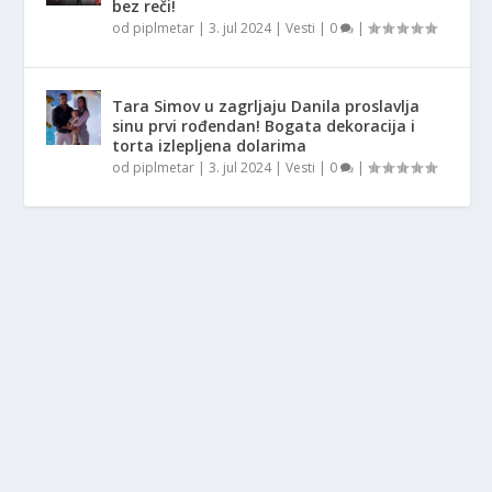
bez reči!
od
piplmetar
|
3. jul 2024
|
Vesti
|
0
|
Tara Simov u zagrljaju Danila proslavlja
sinu prvi rođendan! Bogata dekoracija i
torta izlepljena dolarima
od
piplmetar
|
3. jul 2024
|
Vesti
|
0
|