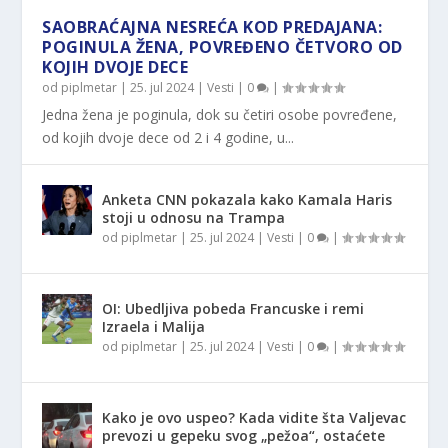
SAOBRAĆAJNA NESREĆA KOD PREDAJANA:
POGINULA ŽENA, POVREĐENO ČETVORO OD
KOJIH DVOJE DECE
od
piplmetar
|
25. jul 2024
|
Vesti
|
0
|
Jedna žena je poginula, dok su četiri osobe povređene,
od kojih dvoje dece od 2 i 4 godine, u...
Anketa CNN pokazala kako Kamala Haris
stoji u odnosu na Trampa
od
piplmetar
|
25. jul 2024
|
Vesti
|
0
|
OI: Ubedljiva pobeda Francuske i remi
Izraela i Malija
od
piplmetar
|
25. jul 2024
|
Vesti
|
0
|
Kako je ovo uspeo? Kada vidite šta Valjevac
prevozi u gepeku svog „pežoa“, ostaćete