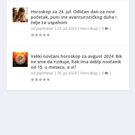
Horoskop za 24. jul: Odličan dan za novi
početak, puni ste avanturističkog duha i
želje za uspehom
od
piplmetar
|
25. jul 2024
|
Horoskop
|
0
|
Veliki novčani horoskop za avgust 2024: Bik
ne sme da rizikuje, Rak ima deblji novčanik
od 15. u mesecu, a vi?
od
piplmetar
|
25. jul 2024
|
Horoskop
|
0
|