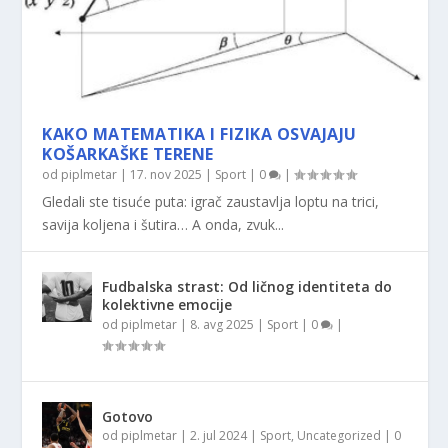
KAKO MATEMATIKA I FIZIKA OSVAJAJU
KOŠARKAŠKE TERENE
od
piplmetar
|
17. nov 2025
|
Sport
|
0
|
Gledali ste tisuće puta: igrač zaustavlja loptu na trici,
savija koljena i šutira… A onda, zvuk...
Fudbalska strast: Od ličnog identiteta do
kolektivne emocije
od
piplmetar
|
8. avg 2025
|
Sport
|
0
|
Gotovo
od
piplmetar
|
2. jul 2024
|
Sport
,
Uncategorized
|
0