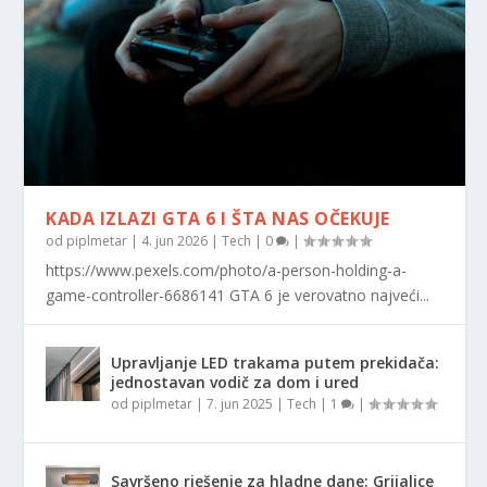
KADA IZLAZI GTA 6 I ŠTA NAS OČEKUJE
od
piplmetar
|
4. jun 2026
|
Tech
|
0
|
https://www.pexels.com/photo/a-person-holding-a-
game-controller-6686141 GTA 6 je verovatno najveći...
Upravljanje LED trakama putem prekidača:
jednostavan vodič za dom i ured
od
piplmetar
|
7. jun 2025
|
Tech
|
1
|
Savršeno rješenje za hladne dane: Grijalice