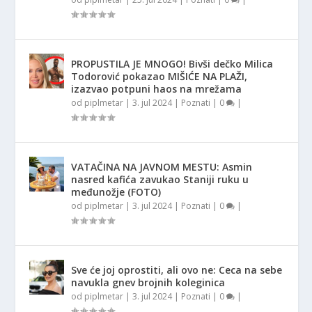
PROPUSTILA JE MNOGO! Bivši dečko Milica
Todorović pokazao MIŠIĆE NA PLAŽI,
izazvao potpuni haos na mrežama
od
piplmetar
|
3. jul 2024
|
Poznati
|
0
|
VATAČINA NA JAVNOM MESTU: Asmin
nasred kafića zavukao Staniji ruku u
međunožje (FOTO)
od
piplmetar
|
3. jul 2024
|
Poznati
|
0
|
Sve će joj oprostiti, ali ovo ne: Ceca na sebe
navukla gnev brojnih koleginica
od
piplmetar
|
3. jul 2024
|
Poznati
|
0
|