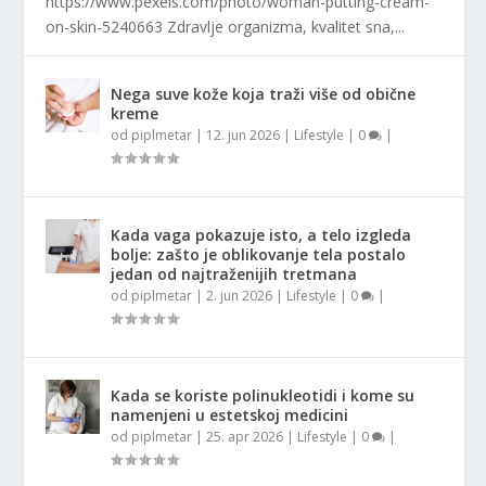
https://www.pexels.com/photo/woman-putting-cream-
on-skin-5240663 Zdravlje organizma, kvalitet sna,...
Nega suve kože koja traži više od obične
kreme
od
piplmetar
|
12. jun 2026
|
Lifestyle
|
0
|
Kada vaga pokazuje isto, a telo izgleda
bolje: zašto je oblikovanje tela postalo
jedan od najtraženijih tretmana
od
piplmetar
|
2. jun 2026
|
Lifestyle
|
0
|
Kada se koriste polinukleotidi i kome su
namenjeni u estetskoj medicini
od
piplmetar
|
25. apr 2026
|
Lifestyle
|
0
|