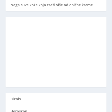
Nega suve kože koja traži više od obične kreme
Biznis
Horoskop