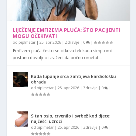
LIJEČENJE EMFIZEMA PLUĆA: ŠTO PACIJENTI
MOGU OČEKIVATI
od
piplmetar
|
25. apr 2026
|
Zdravlje
|
0
|
Emfizem pluća često se otkriva tek kada simptomi
postanu dovoljno izraženi da počnu ometati...
Kada lupanje srca zahtijeva kardiološku
obradu
od
piplmetar
|
25. apr 2026
|
Zdravlje
|
0
|
Sitan osip, crvenilo i svrbež kod djece:
najčešći uzroci
od
piplmetar
|
25. apr 2026
|
Zdravlje
|
0
|