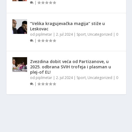
|
“Velika kragujevačka magija“ stiže u
Leskovac
od
piplmetar
|
2. jul 2024
|
Sport
,
Uncategorized
|
0
|
Zvezdina dobit veća od Partizanove, u
2025. odbrana SVIH trofeja i plasman u
plej-of EL!
od
piplmetar
|
2. jul 2024
|
Sport
,
Uncategorized
|
0
|