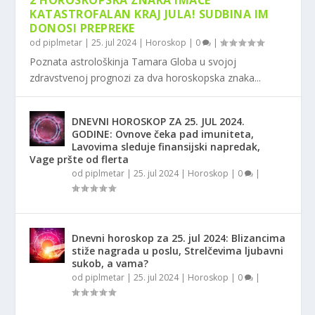
2 HOROSKOPSKA ZNAKA IMAĆE
KATASTROFALAN KRAJ JULA! SUDBINA IM
DONOSI PREPREKE
od
piplmetar
|
25. jul 2024
|
Horoskop
|
0
|
Poznata astrološkinja Tamara Globa u svojoj
zdravstvenoj prognozi za dva horoskopska znaka...
DNEVNI HOROSKOP ZA 25. JUL 2024.
GODINE: Ovnove čeka pad imuniteta,
Lavovima sleduje finansijski napredak,
Vage pršte od flerta
od
piplmetar
|
25. jul 2024
|
Horoskop
|
0
|
Dnevni horoskop za 25. jul 2024: Blizancima
stiže nagrada u poslu, Strelčevima ljubavni
sukob, a vama?
od
piplmetar
|
25. jul 2024
|
Horoskop
|
0
|