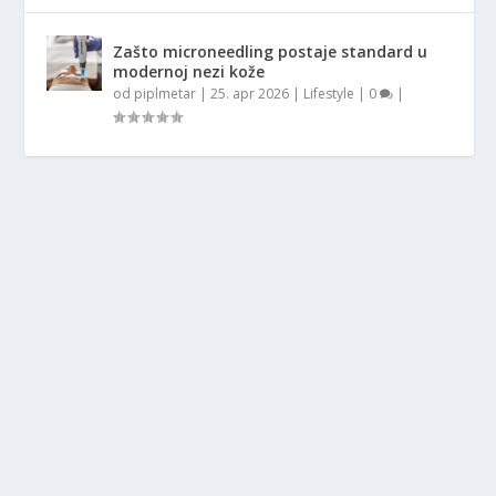
Zašto microneedling postaje standard u
modernoj nezi kože
od
piplmetar
|
25. apr 2026
|
Lifestyle
|
0
|