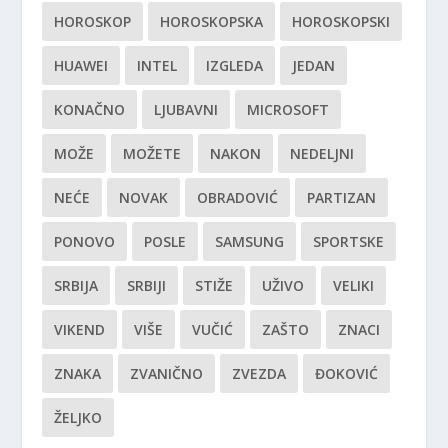
HOROSKOP
HOROSKOPSKA
HOROSKOPSKI
HUAWEI
INTEL
IZGLEDA
JEDAN
KONAČNO
LJUBAVNI
MICROSOFT
MOŽE
MOŽETE
NAKON
NEDELJNI
NEĆE
NOVAK
OBRADOVIĆ
PARTIZAN
PONOVO
POSLE
SAMSUNG
SPORTSKE
SRBIJA
SRBIJI
STIŽE
UŽIVO
VELIKI
VIKEND
VIŠE
VUČIĆ
ZAŠTO
ZNACI
ZNAKA
ZVANIČNO
ZVEZDA
ĐOKOVIĆ
ŽELJKO