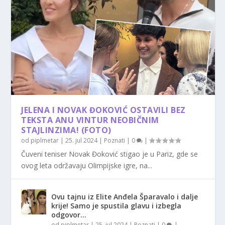
JELENA I NOVAK ĐOKOVIĆ OSTAVILI BEZ
TEKSTA ANU VINTUR NEOBIČNIM
STAJLINZIMA! (FOTO)
od
piplmetar
|
25. jul 2024
|
Poznati
|
0
|
Čuveni teniser Novak Đoković stigao je u Pariz, gde se
ovog leta održavaju Olimpijske igre, na...
Ovu tajnu iz Elite Anđela Šparavalo i dalje
krije! Samo je spustila glavu i izbegla
odgovor…
od
piplmetar
|
25. jul 2024
|
Poznati
|
0
|