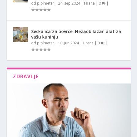
od
piplmetar
|
24. sep 2024
|
Hrana
|
0
|
Seckalica za povrće: Nezaobilazan alat za
vašu kuhinju
od
piplmetar
|
10. jun 2024
|
Hrana
|
0
|
ZDRAVLJE