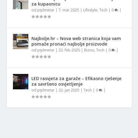
za kupaonicu
od
piplmetar
|
7. mar 2025
|
Lifestyle
,
Tech
|
0
|
Najbolje.hr – Nova web stranica koja vam
pomaže pronaći najbolje proizvode
od
piplmetar
|
22. feb 2025
|
Biznis
,
Tech
|
0
|
LED rasvjeta za garaže – Efikasno rješenje
za savršeno osvjetljenje
od
piplmetar
|
22. jan 2025
|
Tech
|
0
|