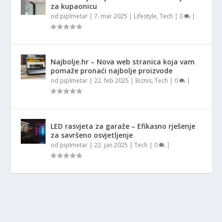
za kupaonicu
od
piplmetar
|
7. mar 2025
|
Lifestyle
,
Tech
|
0
|
Najbolje.hr – Nova web stranica koja vam
pomaže pronaći najbolje proizvode
od
piplmetar
|
22. feb 2025
|
Biznis
,
Tech
|
0
|
LED rasvjeta za garaže – Efikasno rješenje
za savršeno osvjetljenje
od
piplmetar
|
22. jan 2025
|
Tech
|
0
|