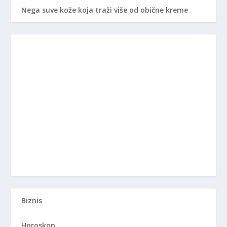
Nega suve kože koja traži više od obične kreme
Biznis
Horoskop