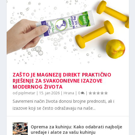
ZAŠTO JE MAGNEZIJ DIREKT PRAKTIČNO
RJEŠENJE ZA SVAKODNEVNE IZAZOVE
MODERNOG ŽIVOTA
od
piplmetar
|
15. jan 2026
|
Hrana
|
0
|
Savremeni način života donosi brojne prednosti, ali i
izazove koji se često odražavaju na naše...
Oprema za kuhinju: Kako odabrati najbolje
uređaje i alate za vašu kuhinju