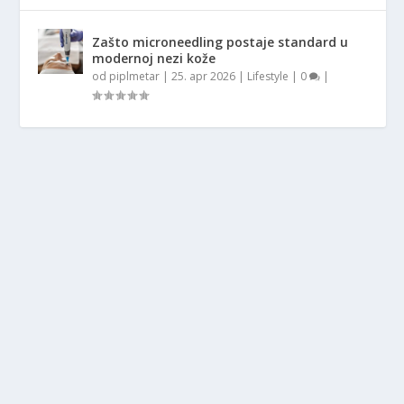
Zašto microneedling postaje standard u
modernoj nezi kože
od
piplmetar
|
25. apr 2026
|
Lifestyle
|
0
|