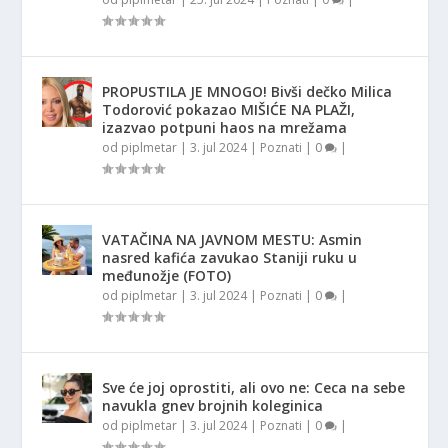
PROPUSTILA JE MNOGO! Bivši dečko Milica
Todorović pokazao MIŠIĆE NA PLAŽI,
izazvao potpuni haos na mrežama
od
piplmetar
|
3. jul 2024
|
Poznati
|
0
|
VATAČINA NA JAVNOM MESTU: Asmin
nasred kafića zavukao Staniji ruku u
međunožje (FOTO)
od
piplmetar
|
3. jul 2024
|
Poznati
|
0
|
Sve će joj oprostiti, ali ovo ne: Ceca na sebe
navukla gnev brojnih koleginica
od
piplmetar
|
3. jul 2024
|
Poznati
|
0
|