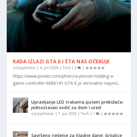
KADA IZLAZI GTA 6 I ŠTA NAS OČEKUJE
od
piplmetar
|
4. jun 2026
|
Tech
|
0
|
https://www.pexels.com/photo/a-person-holding-a-
game-controller-6686141 GTA 6 je verovatno najveći...
Upravljanje LED trakama putem prekidača:
jednostavan vodič za dom i ured
od
piplmetar
|
7. jun 2025
|
Tech
|
1
|
Savršeno rješenje za hladne dane: Grijalice