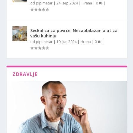
od
piplmetar
|
24. sep 2024
|
Hrana
|
0
|
Seckalica za povrće: Nezaobilazan alat za
vašu kuhinju
od
piplmetar
|
10. jun 2024
|
Hrana
|
0
|
ZDRAVLJE