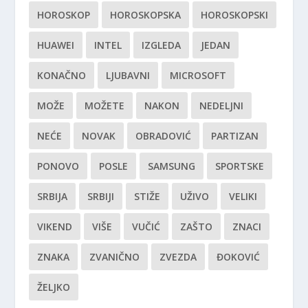
HOROSKOP
HOROSKOPSKA
HOROSKOPSKI
HUAWEI
INTEL
IZGLEDA
JEDAN
KONAČNO
LJUBAVNI
MICROSOFT
MOŽE
MOŽETE
NAKON
NEDELJNI
NEĆE
NOVAK
OBRADOVIĆ
PARTIZAN
PONOVO
POSLE
SAMSUNG
SPORTSKE
SRBIJA
SRBIJI
STIŽE
UŽIVO
VELIKI
VIKEND
VIŠE
VUČIĆ
ZAŠTO
ZNACI
ZNAKA
ZVANIČNO
ZVEZDA
ĐOKOVIĆ
ŽELJKO