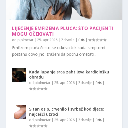
LIJEČENJE EMFIZEMA PLUĆA: ŠTO PACIJENTI
MOGU OČEKIVATI
od
piplmetar
|
25. apr 2026
|
Zdravlje
|
0
|
Emfizem pluća često se otkriva tek kada simptomi
postanu dovoljno izraženi da počnu ometati...
Kada lupanje srca zahtijeva kardiološku
obradu
od
piplmetar
|
25. apr 2026
|
Zdravlje
|
0
|
Sitan osip, crvenilo i svrbež kod djece:
najčešći uzroci
od
piplmetar
|
25. apr 2026
|
Zdravlje
|
0
|