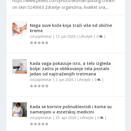
https://www.pexels.com/photo/woman-putting-cream-
on-skin-5240663 Zdravlje organizma, kvalitet sna,...
Nega suve kože koja traži više od obične
kreme
od
piplmetar
|
12. jun 2026
|
Lifestyle
|
0
|
Kada vaga pokazuje isto, a telo izgleda
bolje: zašto je oblikovanje tela postalo
jedan od najtraženijih tretmana
od
piplmetar
|
2. jun 2026
|
Lifestyle
|
0
|
Kada se koriste polinukleotidi i kome su
namenjeni u estetskoj medicini
od
piplmetar
|
25. apr 2026
|
Lifestyle
|
0
|