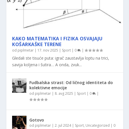
KAKO MATEMATIKA I FIZIKA OSVAJAJU
KOŠARKAŠKE TERENE
od
piplmetar
|
17. nov 2025
|
Sport
|
0
|
Gledali ste tisuće puta: igrač zaustavlja loptu na trici,
savija koljena i šutira… A onda, zvuk...
Fudbalska strast: Od ličnog identiteta do
kolektivne emocije
od
piplmetar
|
8. avg 2025
|
Sport
|
0
|
Gotovo
od
piplmetar
|
2. jul 2024
|
Sport
,
Uncategorized
|
0