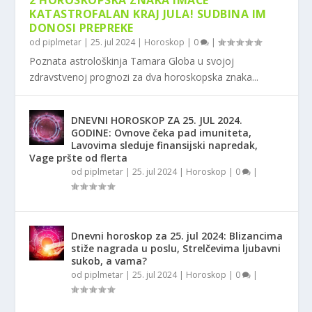
2 HOROSKOPSKA ZNAKA IMAĆE
KATASTROFALAN KRAJ JULA! SUDBINA IM
DONOSI PREPREKE
od
piplmetar
|
25. jul 2024
|
Horoskop
|
0
|
Poznata astrološkinja Tamara Globa u svojoj
zdravstvenoj prognozi za dva horoskopska znaka...
DNEVNI HOROSKOP ZA 25. JUL 2024.
GODINE: Ovnove čeka pad imuniteta,
Lavovima sleduje finansijski napredak,
Vage pršte od flerta
od
piplmetar
|
25. jul 2024
|
Horoskop
|
0
|
Dnevni horoskop za 25. jul 2024: Blizancima
stiže nagrada u poslu, Strelčevima ljubavni
sukob, a vama?
od
piplmetar
|
25. jul 2024
|
Horoskop
|
0
|