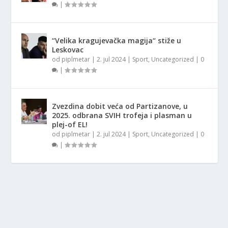
|
“Velika kragujevačka magija“ stiže u
Leskovac
od
piplmetar
|
2. jul 2024
|
Sport
,
Uncategorized
|
0
|
Zvezdina dobit veća od Partizanove, u
2025. odbrana SVIH trofeja i plasman u
plej-of EL!
od
piplmetar
|
2. jul 2024
|
Sport
,
Uncategorized
|
0
|