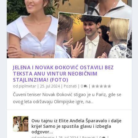
JELENA I NOVAK ĐOKOVIĆ OSTAVILI BEZ
TEKSTA ANU VINTUR NEOBIČNIM
STAJLINZIMA! (FOTO)
od
piplmetar
|
25. jul 2024
|
Poznati
|
0
|
Čuveni teniser Novak Đoković stigao je u Pariz, gde se
ovog leta održavaju Olimpijske igre, na...
Ovu tajnu iz Elite Anđela Šparavalo i dalje
krije! Samo je spustila glavu i izbegla
odgovor…
od
piplmetar
|
25. jul 2024
|
Poznati
|
0
|