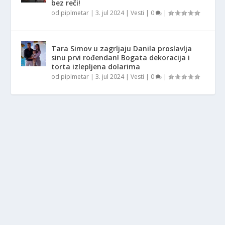
bez reči!
od
piplmetar
|
3. jul 2024
|
Vesti
|
0
|
Tara Simov u zagrljaju Danila proslavlja
sinu prvi rođendan! Bogata dekoracija i
torta izlepljena dolarima
od
piplmetar
|
3. jul 2024
|
Vesti
|
0
|