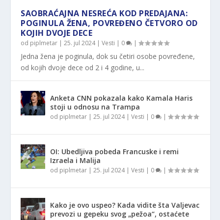
SAOBRAĆAJNA NESREĆA KOD PREDAJANA:
POGINULA ŽENA, POVREĐENO ČETVORO OD
KOJIH DVOJE DECE
od
piplmetar
|
25. jul 2024
|
Vesti
|
0
|
Jedna žena je poginula, dok su četiri osobe povređene,
od kojih dvoje dece od 2 i 4 godine, u...
Anketa CNN pokazala kako Kamala Haris
stoji u odnosu na Trampa
od
piplmetar
|
25. jul 2024
|
Vesti
|
0
|
OI: Ubedljiva pobeda Francuske i remi
Izraela i Malija
od
piplmetar
|
25. jul 2024
|
Vesti
|
0
|
Kako je ovo uspeo? Kada vidite šta Valjevac
prevozi u gepeku svog „pežoa“, ostaćete