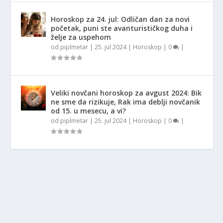
Horoskop za 24. jul: Odličan dan za novi
početak, puni ste avanturističkog duha i
želje za uspehom
od
piplmetar
|
25. jul 2024
|
Horoskop
|
0
|
Veliki novčani horoskop za avgust 2024: Bik
ne sme da rizikuje, Rak ima deblji novčanik
od 15. u mesecu, a vi?
od
piplmetar
|
25. jul 2024
|
Horoskop
|
0
|