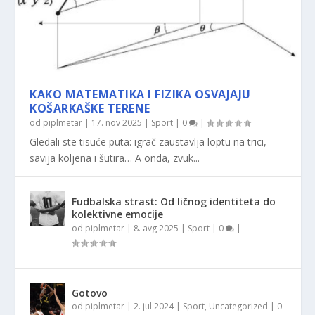
KAKO MATEMATIKA I FIZIKA OSVAJAJU
KOŠARKAŠKE TERENE
od
piplmetar
|
17. nov 2025
|
Sport
|
0
|
Gledali ste tisuće puta: igrač zaustavlja loptu na trici,
savija koljena i šutira… A onda, zvuk...
Fudbalska strast: Od ličnog identiteta do
kolektivne emocije
od
piplmetar
|
8. avg 2025
|
Sport
|
0
|
Gotovo
od
piplmetar
|
2. jul 2024
|
Sport
,
Uncategorized
|
0