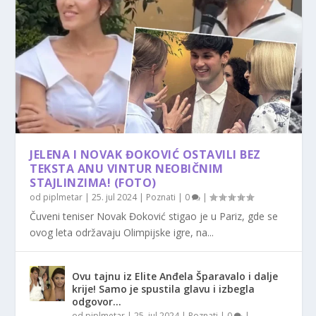
JELENA I NOVAK ĐOKOVIĆ OSTAVILI BEZ
TEKSTA ANU VINTUR NEOBIČNIM
STAJLINZIMA! (FOTO)
od
piplmetar
|
25. jul 2024
|
Poznati
|
0
|
Čuveni teniser Novak Đoković stigao je u Pariz, gde se
ovog leta održavaju Olimpijske igre, na...
Ovu tajnu iz Elite Anđela Šparavalo i dalje
krije! Samo je spustila glavu i izbegla
odgovor…
od
piplmetar
|
25. jul 2024
|
Poznati
|
0
|