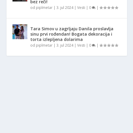
bez reči!
od
piplmetar
|
3. jul 2024
|
Vesti
|
0
|
Tara Simov u zagrljaju Danila proslavlja
sinu prvi rođendan! Bogata dekoracija i
torta izlepljena dolarima
od
piplmetar
|
3. jul 2024
|
Vesti
|
0
|