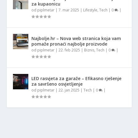
za kupaonicu
od
piplmetar
|
7. mar 2025
|
Lifestyle
,
Tech
|
0
|
Najbolje.hr – Nova web stranica koja vam
pomaže pronaći najbolje proizvode
od
piplmetar
|
22. feb 2025
|
Biznis
,
Tech
|
0
|
LED rasvjeta za garaže – Efikasno rješenje
za savršeno osvjetljenje
od
piplmetar
|
22. jan 2025
|
Tech
|
0
|