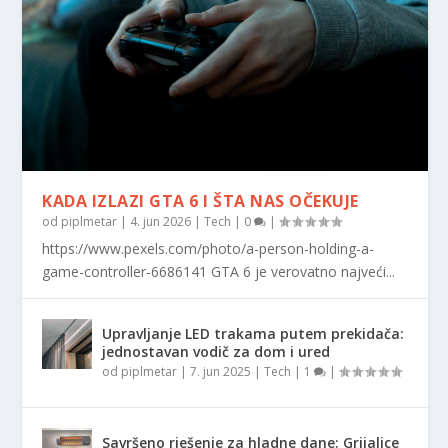
KADA IZLAZI GTA 6 I ŠTA NAS OČEKUJE
od
piplmetar
|
4. jun 2026
|
Tech
|
0
|
https://www.pexels.com/photo/a-person-holding-a-
game-controller-6686141 GTA 6 je verovatno najveći...
Upravljanje LED trakama putem prekidača:
jednostavan vodič za dom i ured
od
piplmetar
|
7. jun 2025
|
Tech
|
1
|
Savršeno rješenje za hladne dane: Grijalice