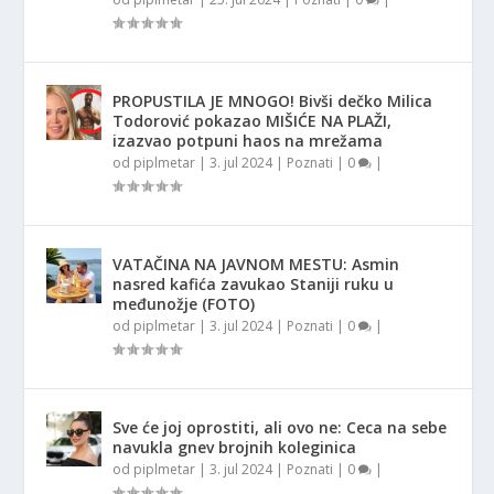
PROPUSTILA JE MNOGO! Bivši dečko Milica
Todorović pokazao MIŠIĆE NA PLAŽI,
izazvao potpuni haos na mrežama
od
piplmetar
|
3. jul 2024
|
Poznati
|
0
|
VATAČINA NA JAVNOM MESTU: Asmin
nasred kafića zavukao Staniji ruku u
međunožje (FOTO)
od
piplmetar
|
3. jul 2024
|
Poznati
|
0
|
Sve će joj oprostiti, ali ovo ne: Ceca na sebe
navukla gnev brojnih koleginica
od
piplmetar
|
3. jul 2024
|
Poznati
|
0
|