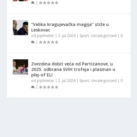
|
“Velika kragujevačka magija“ stiže u
Leskovac
od
piplmetar
|
2. jul 2024
|
Sport
,
Uncategorized
|
0
|
Zvezdina dobit veća od Partizanove, u
2025. odbrana SVIH trofeja i plasman u
plej-of EL!
od
piplmetar
|
2. jul 2024
|
Sport
,
Uncategorized
|
0
|