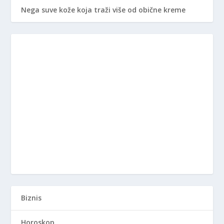
Nega suve kože koja traži više od obične kreme
Biznis
Horoskop