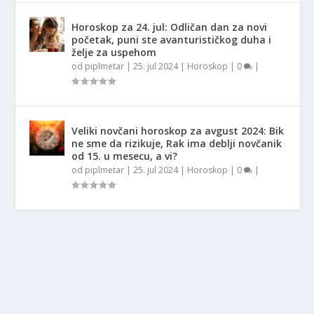
Horoskop za 24. jul: Odličan dan za novi
početak, puni ste avanturističkog duha i
želje za uspehom
od
piplmetar
|
25. jul 2024
|
Horoskop
|
0
|
Veliki novčani horoskop za avgust 2024: Bik
ne sme da rizikuje, Rak ima deblji novčanik
od 15. u mesecu, a vi?
od
piplmetar
|
25. jul 2024
|
Horoskop
|
0
|