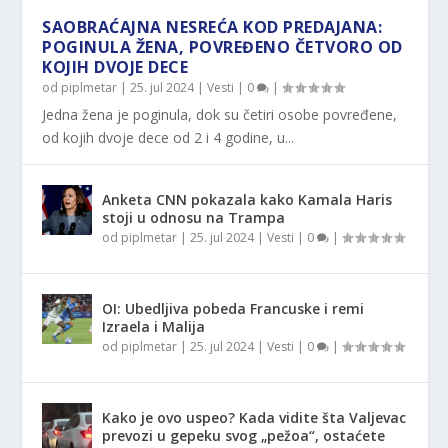
SAOBRAĆAJNA NESREĆA KOD PREDAJANA:
POGINULA ŽENA, POVREĐENO ČETVORO OD
KOJIH DVOJE DECE
od
piplmetar
|
25. jul 2024
|
Vesti
|
0
|
Jedna žena je poginula, dok su četiri osobe povređene,
od kojih dvoje dece od 2 i 4 godine, u...
Anketa CNN pokazala kako Kamala Haris
stoji u odnosu na Trampa
od
piplmetar
|
25. jul 2024
|
Vesti
|
0
|
OI: Ubedljiva pobeda Francuske i remi
Izraela i Malija
od
piplmetar
|
25. jul 2024
|
Vesti
|
0
|
Kako je ovo uspeo? Kada vidite šta Valjevac
prevozi u gepeku svog „pežoa“, ostaćete