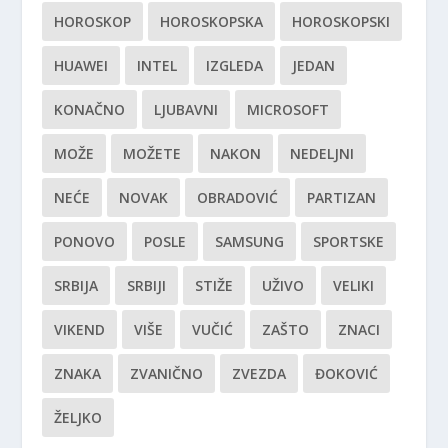
HOROSKOP
HOROSKOPSKA
HOROSKOPSKI
HUAWEI
INTEL
IZGLEDA
JEDAN
KONAČNO
LJUBAVNI
MICROSOFT
MOŽE
MOŽETE
NAKON
NEDELJNI
NEĆE
NOVAK
OBRADOVIĆ
PARTIZAN
PONOVO
POSLE
SAMSUNG
SPORTSKE
SRBIJA
SRBIJI
STIŽE
UŽIVO
VELIKI
VIKEND
VIŠE
VUČIĆ
ZAŠTO
ZNACI
ZNAKA
ZVANIČNO
ZVEZDA
ĐOKOVIĆ
ŽELJKO