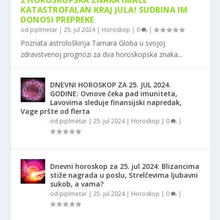
2 HOROSKOPSKA ZNAKA IMAĆE
KATASTROFALAN KRAJ JULA! SUDBINA IM
DONOSI PREPREKE
od
piplmetar
|
25. jul 2024
|
Horoskop
|
0
|
Poznata astrološkinja Tamara Globa u svojoj
zdravstvenoj prognozi za dva horoskopska znaka...
DNEVNI HOROSKOP ZA 25. JUL 2024.
GODINE: Ovnove čeka pad imuniteta,
Lavovima sleduje finansijski napredak,
Vage pršte od flerta
od
piplmetar
|
25. jul 2024
|
Horoskop
|
0
|
Dnevni horoskop za 25. jul 2024: Blizancima
stiže nagrada u poslu, Strelčevima ljubavni
sukob, a vama?
od
piplmetar
|
25. jul 2024
|
Horoskop
|
0
|