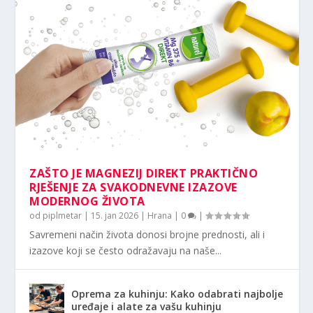
ZAŠTO JE MAGNEZIJ DIREKT PRAKTIČNO
RJEŠENJE ZA SVAKODNEVNE IZAZOVE
MODERNOG ŽIVOTA
od
piplmetar
|
15. jan 2026
|
Hrana
|
0
|
Savremeni način života donosi brojne prednosti, ali i
izazove koji se često odražavaju na naše...
Oprema za kuhinju: Kako odabrati najbolje
uređaje i alate za vašu kuhinju