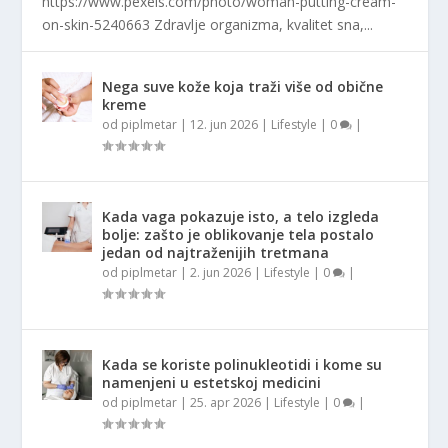
https://www.pexels.com/photo/woman-putting-cream-
on-skin-5240663 Zdravlje organizma, kvalitet sna,...
Nega suve kože koja traži više od obične
kreme
od
piplmetar
|
12. jun 2026
|
Lifestyle
|
0
|
Kada vaga pokazuje isto, a telo izgleda
bolje: zašto je oblikovanje tela postalo
jedan od najtraženijih tretmana
od
piplmetar
|
2. jun 2026
|
Lifestyle
|
0
|
Kada se koriste polinukleotidi i kome su
namenjeni u estetskoj medicini
od
piplmetar
|
25. apr 2026
|
Lifestyle
|
0
|