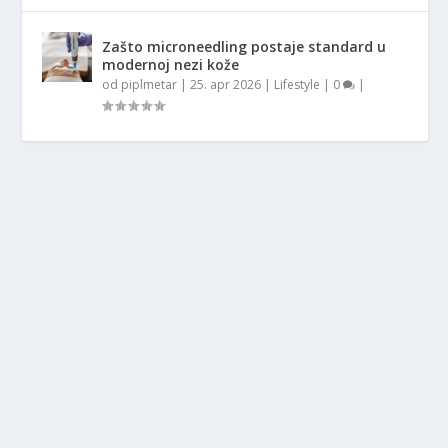
Zašto microneedling postaje standard u
modernoj nezi kože
od
piplmetar
|
25. apr 2026
|
Lifestyle
|
0
|