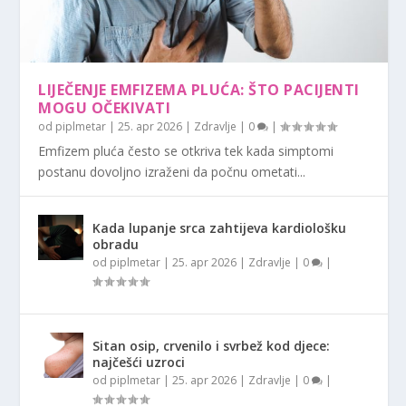
LIJEČENJE EMFIZEMA PLUĆA: ŠTO PACIJENTI
MOGU OČEKIVATI
od
piplmetar
|
25. apr 2026
|
Zdravlje
|
0
|
Emfizem pluća često se otkriva tek kada simptomi
postanu dovoljno izraženi da počnu ometati...
Kada lupanje srca zahtijeva kardiološku
obradu
od
piplmetar
|
25. apr 2026
|
Zdravlje
|
0
|
Sitan osip, crvenilo i svrbež kod djece:
najčešći uzroci
od
piplmetar
|
25. apr 2026
|
Zdravlje
|
0
|