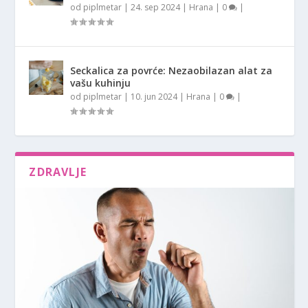
od
piplmetar
|
24. sep 2024
|
Hrana
|
0
|
Seckalica za povrće: Nezaobilazan alat za
vašu kuhinju
od
piplmetar
|
10. jun 2024
|
Hrana
|
0
|
ZDRAVLJE