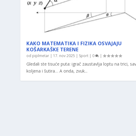
KAKO MATEMATIKA I FIZIKA OSVAJAJU
KOŠARKAŠKE TERENE
od
piplmetar
|
17. nov 2025
|
Sport
|
0
|
Gledali ste tisuće puta: igrač zaustavlja loptu na trici, sav
koljena i šutira… A onda, zvuk...