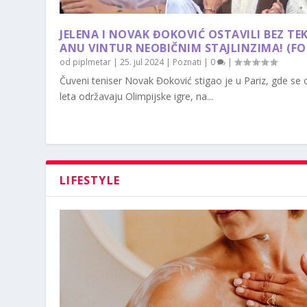
JELENA I NOVAK ĐOKOVIĆ OSTAVILI BEZ TE
ANU VINTUR NEOBIČNIM STAJLINZIMA! (F
od
piplmetar
|
25. jul 2024
|
Poznati
|
0
|
Čuveni teniser Novak Đoković stigao je u Pariz, gde se
leta održavaju Olimpijske igre, na...
LIFESTYLE