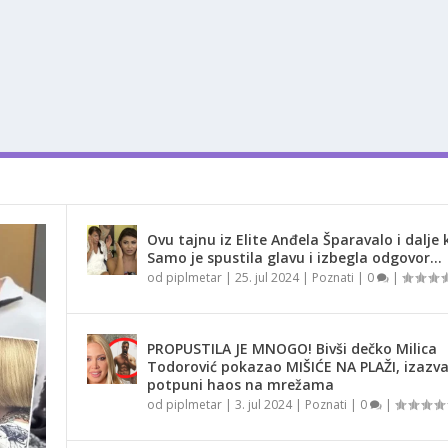
Ovu tajnu iz Elite Anđela Šparavalo i dalje k
Samo je spustila glavu i izbegla odgovor…
od
piplmetar
|
25. jul 2024
|
Poznati
|
0
|
PROPUSTILA JE MNOGO! Bivši dečko Milica
Todorović pokazao MIŠIĆE NA PLAŽI, izazv
potpuni haos na mrežama
od
piplmetar
|
3. jul 2024
|
Poznati
|
0
|