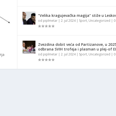
“Velika kragujevačka magija“ stiže u Lesko
od
piplmetar
|
2. jul 2024
|
Sport
,
Uncategorized
|
Zvezdina dobit veća od Partizanove, u 2025
odbrana SVIH trofeja i plasman u plej-of E
ija
od
piplmetar
|
2. jul 2024
|
Sport
,
Uncategorized
|