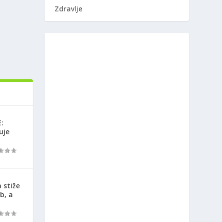
Zdravlje
:
uje
 stiže
b, a