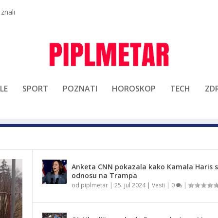
 znali
LE
SPORT
POZNATI
HOROSKOP
TECH
ZDR
Anketa CNN pokazala kako Kamala Haris st
odnosu na Trampa
od
piplmetar
|
25. jul 2024
|
Vesti
|
0
|