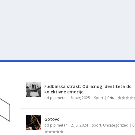
Fudbalska strast: Od ličnog identiteta do
kolektivne emocije
od
piplmetar
|
8. avg 2025
|
Sport
|
0
|
Gotovo
od
piplmetar
|
2. jul 2024
|
Sport
,
Uncategorized
|