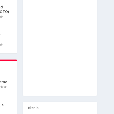
ed
FOTO)
e
reme
je:
Biznis