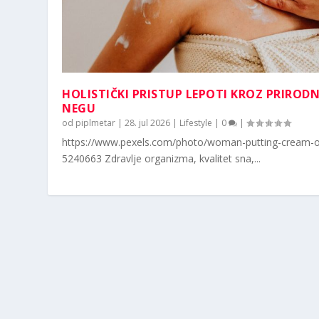
HOLISTIČKI PRISTUP LEPOTI KROZ PRIROD
NEGU
od
piplmetar
|
28. jul 2026
|
Lifestyle
|
0
|
https://www.pexels.com/photo/woman-putting-cream-o
5240663 Zdravlje organizma, kvalitet sna,...