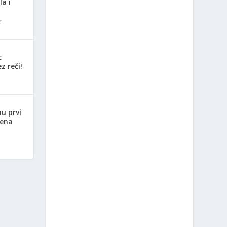
la i
c
z reči!
nu prvi
jena