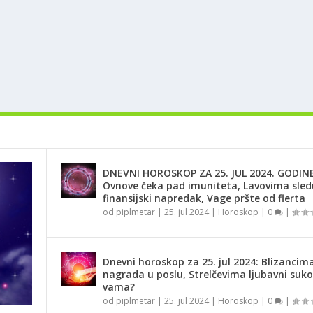
DNEVNI HOROSKOP ZA 25. JUL 2024. GODINE
Ovnove čeka pad imuniteta, Lavovima sled
finansijski napredak, Vage pršte od flerta
od
piplmetar
|
25. jul 2024
|
Horoskop
|
0
|
Dnevni horoskop za 25. jul 2024: Blizancima
nagrada u poslu, Strelčevima ljubavni suko
vama?
od
piplmetar
|
25. jul 2024
|
Horoskop
|
0
|