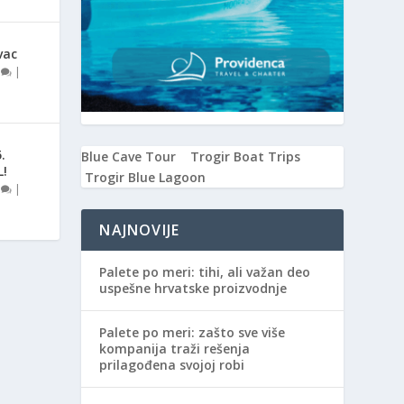
vac
0
|
.
Blue Cave Tour
Trogir Boat Trips
L!
Trogir Blue Lagoon
0
|
NAJNOVIJE
Palete po meri: tihi, ali važan deo
uspešne hrvatske proizvodnje
Palete po meri: zašto sve više
kompanija traži rešenja
prilagođena svojoj robi