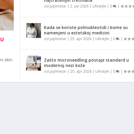
najtraženijih tretmana
od
piplmetar
|
2. jun 2026
|
Lifestyle
|
0
|
Kada se koriste polinukleotidi i kome su
namenjeni u estetskoj medicini
NU
od
piplmetar
|
25. apr 2026
|
Lifestyle
|
0
|
n-skin-
Zašto microneedling postaje standard u
modernoj nezi kože
od
piplmetar
|
25. apr 2026
|
Lifestyle
|
0
|