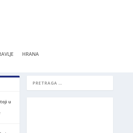
AVLJE
HRANA
oji u