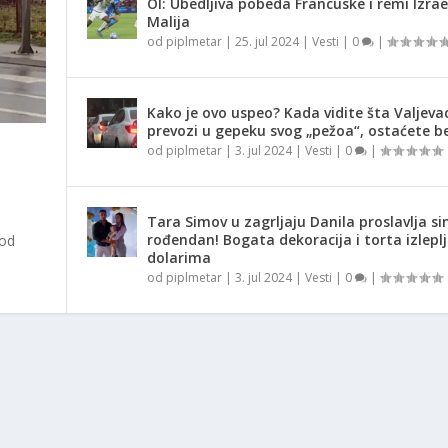
OI: Ubedljiva pobeda Francuske i remi Izrae
Malija
od
piplmetar
|
25. jul 2024
|
Vesti
|
0
|
Kako je ovo uspeo? Kada vidite šta Valjeva
prevozi u gepeku svog „pežoa“, ostaćete be
od
piplmetar
|
3. jul 2024
|
Vesti
|
0
|
Tara Simov u zagrljaju Danila proslavlja si
rođendan! Bogata dekoracija i torta izlepl
 od
dolarima
od
piplmetar
|
3. jul 2024
|
Vesti
|
0
|