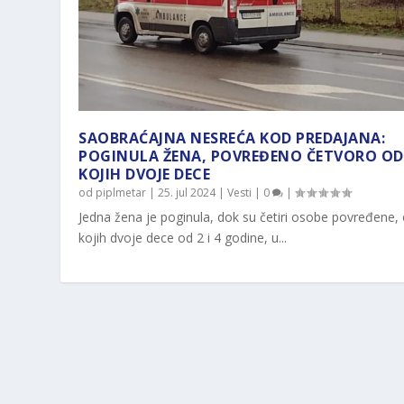
SAOBRAĆAJNA NESREĆA KOD PREDAJANA:
POGINULA ŽENA, POVREĐENO ČETVORO OD
KOJIH DVOJE DECE
od
piplmetar
|
25. jul 2024
|
Vesti
|
0
|
Jedna žena je poginula, dok su četiri osobe povređene,
kojih dvoje dece od 2 i 4 godine, u...