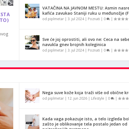
VATAČINA NA JAVNOM MESTU: Asmin nasr
kafića zavukao Staniji ruku u međunožje (
KSTA
od
piplmetar
|
3. jul 2024
|
Poznati
|
0
|
OTO)
 ovog
Sve će joj oprostiti, ali ovo ne: Ceca na seb
navukla gnev brojnih koleginica
od
piplmetar
|
3. jul 2024
|
Poznati
|
0
|
Nega suve kože koja traži više od obične k
od
piplmetar
|
12. jun 2026
|
Lifestyle
|
0
|
Kada vaga pokazuje isto, a telo izgleda bol
zašto je oblikovanje tela postalo jedan od