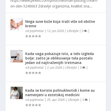
https://www.pexels.com/photo/woman-putting-cream-
on-skin-5240663 Zdravlje organizma, kvalitet sna,...
Nega suve kože koja traži više od obične
kreme
od
piplmetar
|
12. jun 2026
|
Lifestyle
|
0
|
Kada vaga pokazuje isto, a telo izgleda
bolje: zašto je oblikovanje tela postalo
jedan od najtraženijih tretmana
od
piplmetar
|
2. jun 2026
|
Lifestyle
|
0
|
Kada se koriste polinukleotidi i kome su
namenjeni u estetskoj medicini
od
piplmetar
|
25. apr 2026
|
Lifestyle
|
0
|