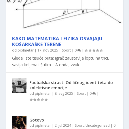
KAKO MATEMATIKA I FIZIKA OSVAJAJU
KOŠARKAŠKE TERENE
od
piplmetar
|
17. nov 2025
|
Sport
|
0
|
Gledali ste tisuće puta: igrač zaustavlja loptu na trici,
savija koljena i šutira… A onda, zvuk...
Fudbalska strast: Od ličnog identiteta do
kolektivne emocije
od
piplmetar
|
8. avg 2025
|
Sport
|
0
|
Gotovo
od
piplmetar
|
2. jul 2024
|
Sport
,
Uncategorized
|
0