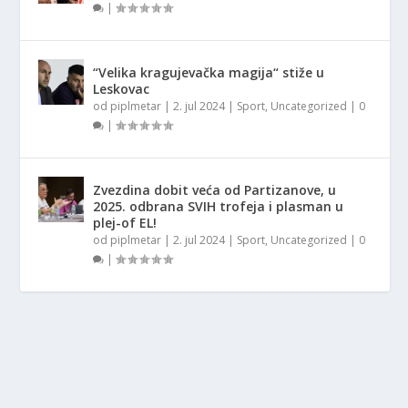
|
“Velika kragujevačka magija“ stiže u
Leskovac
od
piplmetar
|
2. jul 2024
|
Sport
,
Uncategorized
|
0
|
Zvezdina dobit veća od Partizanove, u
2025. odbrana SVIH trofeja i plasman u
plej-of EL!
od
piplmetar
|
2. jul 2024
|
Sport
,
Uncategorized
|
0
|