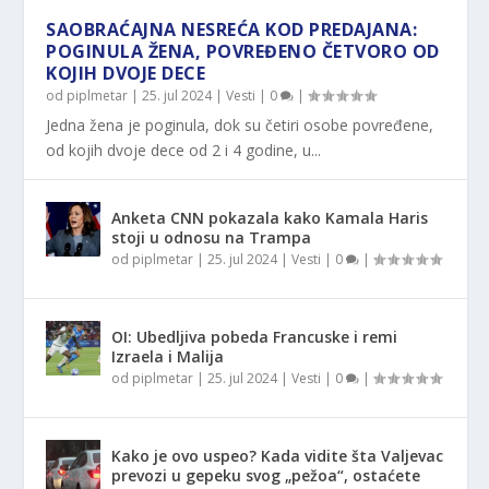
SAOBRAĆAJNA NESREĆA KOD PREDAJANA:
POGINULA ŽENA, POVREĐENO ČETVORO OD
KOJIH DVOJE DECE
od
piplmetar
|
25. jul 2024
|
Vesti
|
0
|
Jedna žena je poginula, dok su četiri osobe povređene,
od kojih dvoje dece od 2 i 4 godine, u...
Anketa CNN pokazala kako Kamala Haris
stoji u odnosu na Trampa
od
piplmetar
|
25. jul 2024
|
Vesti
|
0
|
OI: Ubedljiva pobeda Francuske i remi
Izraela i Malija
od
piplmetar
|
25. jul 2024
|
Vesti
|
0
|
Kako je ovo uspeo? Kada vidite šta Valjevac
prevozi u gepeku svog „pežoa“, ostaćete