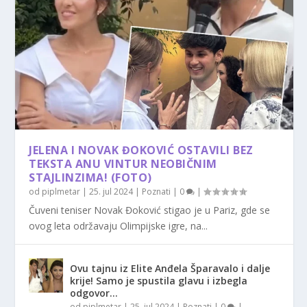
JELENA I NOVAK ĐOKOVIĆ OSTAVILI BEZ
TEKSTA ANU VINTUR NEOBIČNIM
STAJLINZIMA! (FOTO)
od
piplmetar
|
25. jul 2024
|
Poznati
|
0
|
Čuveni teniser Novak Đoković stigao je u Pariz, gde se
ovog leta održavaju Olimpijske igre, na...
Ovu tajnu iz Elite Anđela Šparavalo i dalje
krije! Samo je spustila glavu i izbegla
odgovor…
od
piplmetar
|
25. jul 2024
|
Poznati
|
0
|