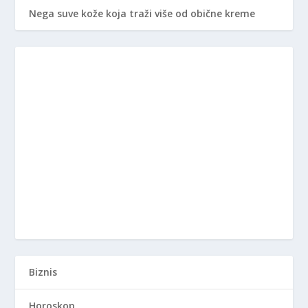
Nega suve kože koja traži više od obične kreme
Biznis
Horoskop