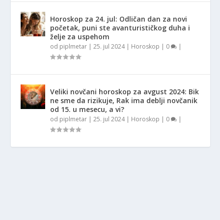
Horoskop za 24. jul: Odličan dan za novi
početak, puni ste avanturističkog duha i
želje za uspehom
od
piplmetar
|
25. jul 2024
|
Horoskop
|
0
|
Veliki novčani horoskop za avgust 2024: Bik
ne sme da rizikuje, Rak ima deblji novčanik
od 15. u mesecu, a vi?
od
piplmetar
|
25. jul 2024
|
Horoskop
|
0
|