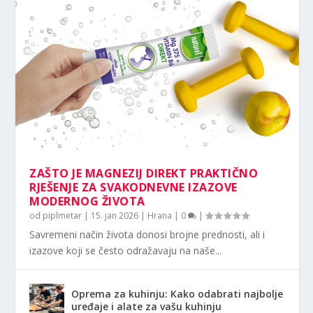
ZAŠTO JE MAGNEZIJ DIREKT PRAKTIČNO
RJEŠENJE ZA SVAKODNEVNE IZAZOVE
MODERNOG ŽIVOTA
od
piplmetar
|
15. jan 2026
|
Hrana
|
0
|
Savremeni način života donosi brojne prednosti, ali i
izazove koji se često odražavaju na naše...
Oprema za kuhinju: Kako odabrati najbolje
uređaje i alate za vašu kuhinju