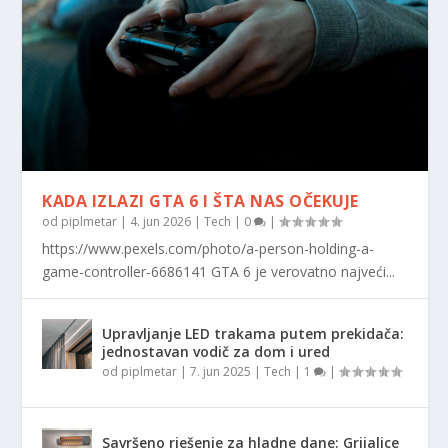
KADA IZLAZI GTA 6 I ŠTA NAS OČEKUJE
od
piplmetar
|
4. jun 2026
|
Tech
|
0
|
https://www.pexels.com/photo/a-person-holding-a-
game-controller-6686141 GTA 6 je verovatno najveći...
Upravljanje LED trakama putem prekidača:
jednostavan vodič za dom i ured
od
piplmetar
|
7. jun 2025
|
Tech
|
1
|
Savršeno rješenje za hladne dane: Grijalice