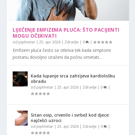
LIJEČENJE EMFIZEMA PLUĆA: ŠTO PACIJENTI
MOGU OČEKIVATI
od
piplmetar
|
25. apr 2026
|
Zdravlje
|
0
|
Emfizem pluća često se otkriva tek kada simptomi
postanu dovoljno izraženi da počnu ometati...
Kada lupanje srca zahtijeva kardiološku
obradu
od
piplmetar
|
25. apr 2026
|
Zdravlje
|
0
|
Sitan osip, crvenilo i svrbež kod djece:
najčešći uzroci
od
piplmetar
|
25. apr 2026
|
Zdravlje
|
0
|