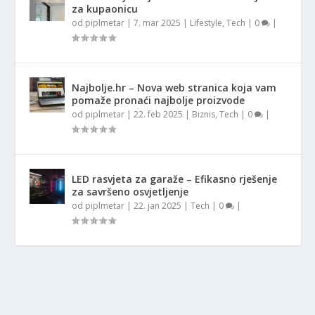
za kupaonicu
od
piplmetar
|
7. mar 2025
|
Lifestyle
,
Tech
|
0
|
Najbolje.hr – Nova web stranica koja vam
pomaže pronaći najbolje proizvode
od
piplmetar
|
22. feb 2025
|
Biznis
,
Tech
|
0
|
LED rasvjeta za garaže – Efikasno rješenje
za savršeno osvjetljenje
od
piplmetar
|
22. jan 2025
|
Tech
|
0
|