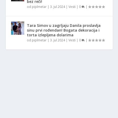
bez reči!
od
piplmetar
|
3. jul 2024
|
Vesti
|
0
|
Tara Simov u zagrljaju Danila proslavlja
sinu prvi rođendan! Bogata dekoracija i
torta izlepljena dolarima
od
piplmetar
|
3. jul 2024
|
Vesti
|
0
|