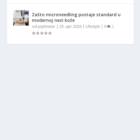
Zašto microneedling postaje standard u
modernoj nezi kože
od
piplmetar
|
25. apr 2026
|
Lifestyle
|
0
|