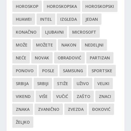
HOROSKOP
HOROSKOPSKA
HOROSKOPSKI
HUAWEI
INTEL
IZGLEDA
JEDAN
KONAČNO
LJUBAVNI
MICROSOFT
MOŽE
MOŽETE
NAKON
NEDELJNI
NEĆE
NOVAK
OBRADOVIĆ
PARTIZAN
PONOVO
POSLE
SAMSUNG
SPORTSKE
SRBIJA
SRBIJI
STIŽE
UŽIVO
VELIKI
VIKEND
VIŠE
VUČIĆ
ZAŠTO
ZNACI
ZNAKA
ZVANIČNO
ZVEZDA
ĐOKOVIĆ
ŽELJKO