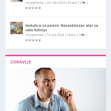
od
piplmetar
|
24. sep 2024
|
Hrana
|
0
|
Seckalica za povrće: Nezaobilazan alat za
vašu kuhinju
od
piplmetar
|
10. jun 2024
|
Hrana
|
0
|
ZDRAVLJE