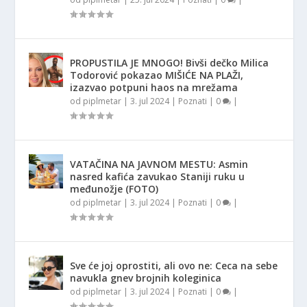
PROPUSTILA JE MNOGO! Bivši dečko Milica
Todorović pokazao MIŠIĆE NA PLAŽI,
izazvao potpuni haos na mrežama
od
piplmetar
|
3. jul 2024
|
Poznati
|
0
|
VATAČINA NA JAVNOM MESTU: Asmin
nasred kafića zavukao Staniji ruku u
međunožje (FOTO)
od
piplmetar
|
3. jul 2024
|
Poznati
|
0
|
Sve će joj oprostiti, ali ovo ne: Ceca na sebe
navukla gnev brojnih koleginica
od
piplmetar
|
3. jul 2024
|
Poznati
|
0
|