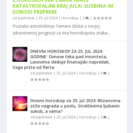
2 HOROSKOPSKA ZNAKA IMAĆE
KATASTROFALAN KRAJ JULA! SUDBINA IM
DONOSI PREPREKE
od
piplmetar
|
25. jul 2024
|
Horoskop
|
0
|
Poznata astrološkinja Tamara Globa u svojoj
zdravstvenoj prognozi za dva horoskopska znaka...
DNEVNI HOROSKOP ZA 25. JUL 2024.
GODINE: Ovnove čeka pad imuniteta,
Lavovima sleduje finansijski napredak,
Vage pršte od flerta
od
piplmetar
|
25. jul 2024
|
Horoskop
|
0
|
Dnevni horoskop za 25. jul 2024: Blizancima
stiže nagrada u poslu, Strelčevima ljubavni
sukob, a vama?
od
piplmetar
|
25. jul 2024
|
Horoskop
|
0
|