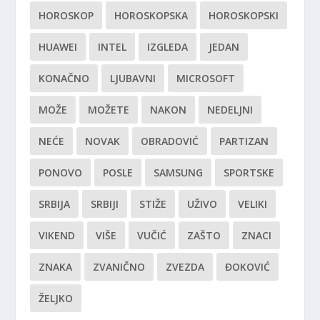
HOROSKOP
HOROSKOPSKA
HOROSKOPSKI
HUAWEI
INTEL
IZGLEDA
JEDAN
KONAČNO
LJUBAVNI
MICROSOFT
MOŽE
MOŽETE
NAKON
NEDELJNI
NEĆE
NOVAK
OBRADOVIĆ
PARTIZAN
PONOVO
POSLE
SAMSUNG
SPORTSKE
SRBIJA
SRBIJI
STIŽE
UŽIVO
VELIKI
VIKEND
VIŠE
VUČIĆ
ZAŠTO
ZNACI
ZNAKA
ZVANIČNO
ZVEZDA
ĐOKOVIĆ
ŽELJKO