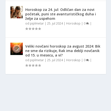
Horoskop za 24. jul: Odličan dan za novi
početak, puni ste avanturističkog duha i
želje za uspehom
od
piplmetar
|
25. jul 2024
|
Horoskop
|
0
|
Veliki novčani horoskop za avgust 2024: Bik
ne sme da rizikuje, Rak ima deblji novčanik
od 15. u mesecu, a vi?
od
piplmetar
|
25. jul 2024
|
Horoskop
|
0
|