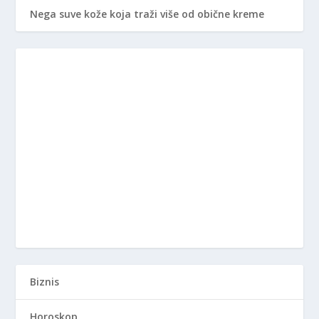
Nega suve kože koja traži više od obične kreme
Biznis
Horoskop