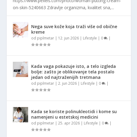
https://www.pexels.com/photo/woman-putting-cream-
on-skin-5240663 Zdravlje organizma, kvalitet sna,...
Nega suve kože koja traži više od obične
kreme
od
piplmetar
|
12. jun 2026
|
Lifestyle
|
0
|
Kada vaga pokazuje isto, a telo izgleda
bolje: zašto je oblikovanje tela postalo
jedan od najtraženijih tretmana
od
piplmetar
|
2. jun 2026
|
Lifestyle
|
0
|
Kada se koriste polinukleotidi i kome su
namenjeni u estetskoj medicini
od
piplmetar
|
25. apr 2026
|
Lifestyle
|
0
|