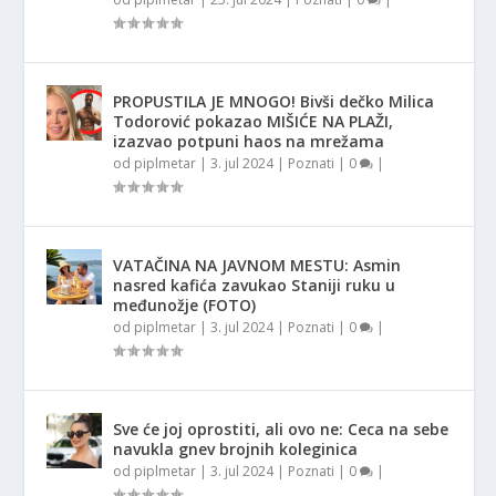
PROPUSTILA JE MNOGO! Bivši dečko Milica
Todorović pokazao MIŠIĆE NA PLAŽI,
izazvao potpuni haos na mrežama
od
piplmetar
|
3. jul 2024
|
Poznati
|
0
|
VATAČINA NA JAVNOM MESTU: Asmin
nasred kafića zavukao Staniji ruku u
međunožje (FOTO)
od
piplmetar
|
3. jul 2024
|
Poznati
|
0
|
Sve će joj oprostiti, ali ovo ne: Ceca na sebe
navukla gnev brojnih koleginica
od
piplmetar
|
3. jul 2024
|
Poznati
|
0
|