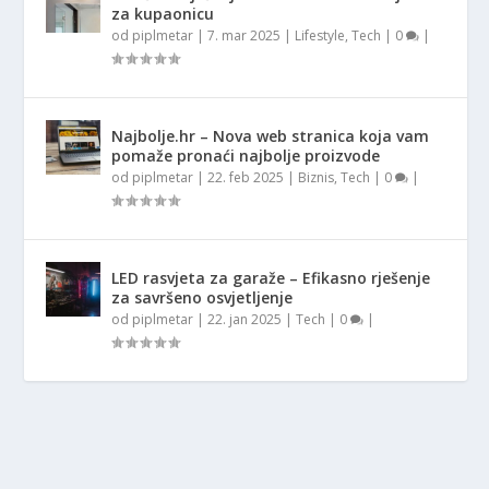
za kupaonicu
od
piplmetar
|
7. mar 2025
|
Lifestyle
,
Tech
|
0
|
Najbolje.hr – Nova web stranica koja vam
pomaže pronaći najbolje proizvode
od
piplmetar
|
22. feb 2025
|
Biznis
,
Tech
|
0
|
LED rasvjeta za garaže – Efikasno rješenje
za savršeno osvjetljenje
od
piplmetar
|
22. jan 2025
|
Tech
|
0
|