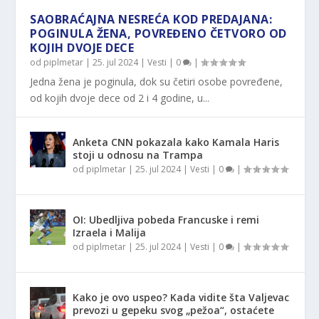
SAOBRAĆAJNA NESREĆA KOD PREDAJANA:
POGINULA ŽENA, POVREĐENO ČETVORO OD
KOJIH DVOJE DECE
od
piplmetar
|
25. jul 2024
|
Vesti
|
0
|
Jedna žena je poginula, dok su četiri osobe povređene,
od kojih dvoje dece od 2 i 4 godine, u...
Anketa CNN pokazala kako Kamala Haris
stoji u odnosu na Trampa
od
piplmetar
|
25. jul 2024
|
Vesti
|
0
|
OI: Ubedljiva pobeda Francuske i remi
Izraela i Malija
od
piplmetar
|
25. jul 2024
|
Vesti
|
0
|
Kako je ovo uspeo? Kada vidite šta Valjevac
prevozi u gepeku svog „pežoa“, ostaćete