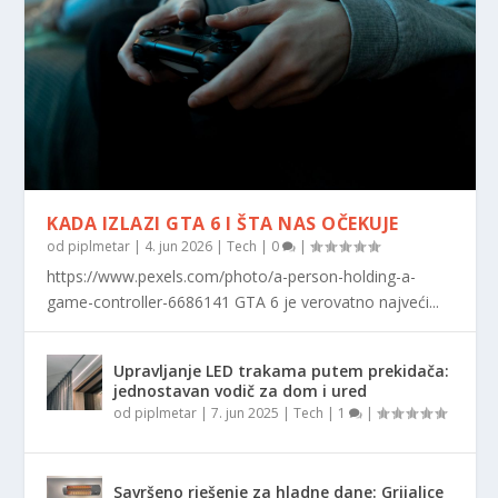
KADA IZLAZI GTA 6 I ŠTA NAS OČEKUJE
od
piplmetar
|
4. jun 2026
|
Tech
|
0
|
https://www.pexels.com/photo/a-person-holding-a-
game-controller-6686141 GTA 6 je verovatno najveći...
Upravljanje LED trakama putem prekidača:
jednostavan vodič za dom i ured
od
piplmetar
|
7. jun 2025
|
Tech
|
1
|
Savršeno rješenje za hladne dane: Grijalice