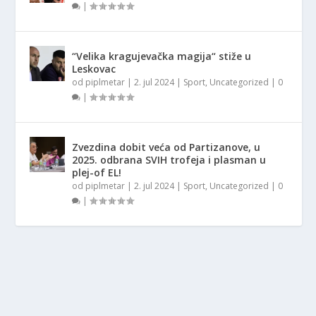
|
“Velika kragujevačka magija“ stiže u
Leskovac
od
piplmetar
|
2. jul 2024
|
Sport
,
Uncategorized
|
0
|
Zvezdina dobit veća od Partizanove, u
2025. odbrana SVIH trofeja i plasman u
plej-of EL!
od
piplmetar
|
2. jul 2024
|
Sport
,
Uncategorized
|
0
|