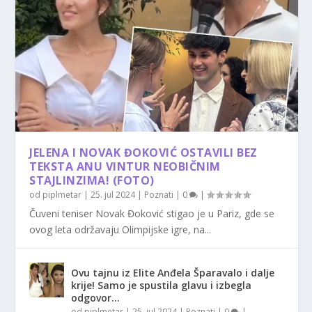
JELENA I NOVAK ĐOKOVIĆ OSTAVILI BEZ
TEKSTA ANU VINTUR NEOBIČNIM
STAJLINZIMA! (FOTO)
od
piplmetar
|
25. jul 2024
|
Poznati
|
0
|
Čuveni teniser Novak Đoković stigao je u Pariz, gde se
ovog leta održavaju Olimpijske igre, na...
Ovu tajnu iz Elite Anđela Šparavalo i dalje
krije! Samo je spustila glavu i izbegla
odgovor…
od
piplmetar
|
25. jul 2024
|
Poznati
|
0
|