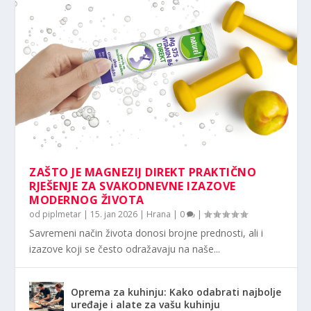
ZAŠTO JE MAGNEZIJ DIREKT PRAKTIČNO
RJEŠENJE ZA SVAKODNEVNE IZAZOVE
MODERNOG ŽIVOTA
od
piplmetar
|
15. jan 2026
|
Hrana
|
0
|
Savremeni način života donosi brojne prednosti, ali i
izazove koji se često odražavaju na naše...
Oprema za kuhinju: Kako odabrati najbolje
uređaje i alate za vašu kuhinju