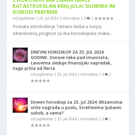
2 HOROSKOPSKA ZNAKA IMAĆE
KATASTROFALAN KRAJ JULA! SUDBINA IM
DONOSI PREPREKE
od
piplmetar
|
25. jul 2024
|
Horoskop
|
0
|
Poznata astrološkinja Tamara Globa u svojoj
zdravstvenoj prognozi za dva horoskopska znaka...
DNEVNI HOROSKOP ZA 25. JUL 2024.
GODINE: Ovnove čeka pad imuniteta,
Lavovima sleduje finansijski napredak,
Vage pršte od flerta
od
piplmetar
|
25. jul 2024
|
Horoskop
|
0
|
Dnevni horoskop za 25. jul 2024: Blizancima
stiže nagrada u poslu, Strelčevima ljubavni
sukob, a vama?
od
piplmetar
|
25. jul 2024
|
Horoskop
|
0
|