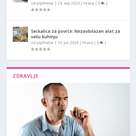
od
piplmetar
|
24. sep 2024
|
Hrana
|
0
|
Seckalica za povrće: Nezaobilazan alat za
vašu kuhinju
od
piplmetar
|
10. jun 2024
|
Hrana
|
0
|
ZDRAVLJE