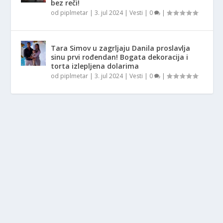
bez reči!
od
piplmetar
|
3. jul 2024
|
Vesti
|
0
|
Tara Simov u zagrljaju Danila proslavlja
sinu prvi rođendan! Bogata dekoracija i
torta izlepljena dolarima
od
piplmetar
|
3. jul 2024
|
Vesti
|
0
|