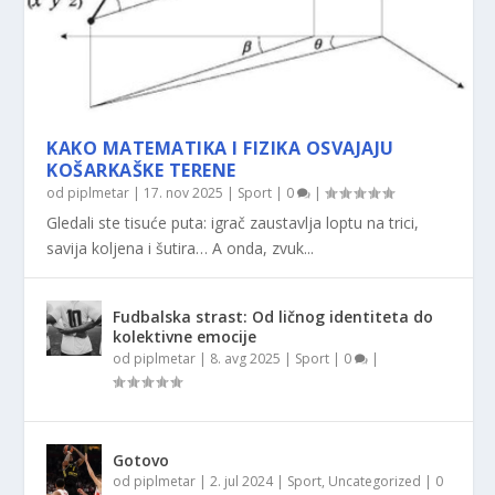
KAKO MATEMATIKA I FIZIKA OSVAJAJU
KOŠARKAŠKE TERENE
od
piplmetar
|
17. nov 2025
|
Sport
|
0
|
Gledali ste tisuće puta: igrač zaustavlja loptu na trici,
savija koljena i šutira… A onda, zvuk...
Fudbalska strast: Od ličnog identiteta do
kolektivne emocije
od
piplmetar
|
8. avg 2025
|
Sport
|
0
|
Gotovo
od
piplmetar
|
2. jul 2024
|
Sport
,
Uncategorized
|
0