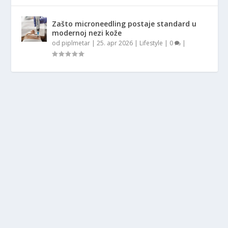
Zašto microneedling postaje standard u
modernoj nezi kože
od
piplmetar
|
25. apr 2026
|
Lifestyle
|
0
|