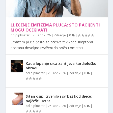
LIJEČENJE EMFIZEMA PLUĆA: ŠTO PACIJENTI
MOGU OČEKIVATI
od
piplmetar
|
25. apr 2026
|
Zdravlje
|
0
|
Emfizem pluća često se otkriva tek kada simptomi
postanu dovoljno izraženi da počnu ometati...
Kada lupanje srca zahtijeva kardiološku
obradu
od
piplmetar
|
25. apr 2026
|
Zdravlje
|
0
|
Sitan osip, crvenilo i svrbež kod djece:
najčešći uzroci
od
piplmetar
|
25. apr 2026
|
Zdravlje
|
0
|