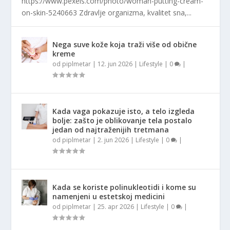
https://www.pexels.com/photo/woman-putting-cream-
on-skin-5240663 Zdravlje organizma, kvalitet sna,...
Nega suve kože koja traži više od obične
kreme
od
piplmetar
|
12. jun 2026
|
Lifestyle
|
0
|
Kada vaga pokazuje isto, a telo izgleda
bolje: zašto je oblikovanje tela postalo
jedan od najtraženijih tretmana
od
piplmetar
|
2. jun 2026
|
Lifestyle
|
0
|
Kada se koriste polinukleotidi i kome su
namenjeni u estetskoj medicini
od
piplmetar
|
25. apr 2026
|
Lifestyle
|
0
|