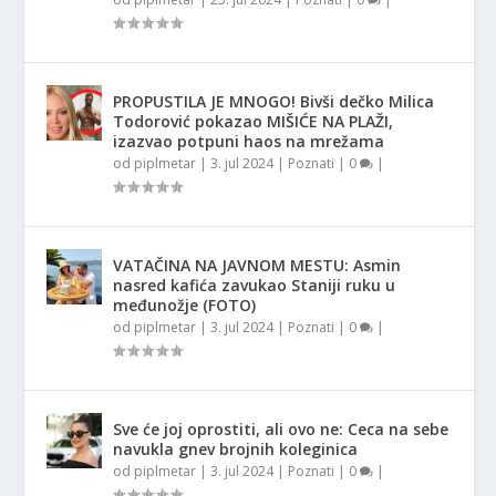
PROPUSTILA JE MNOGO! Bivši dečko Milica
Todorović pokazao MIŠIĆE NA PLAŽI,
izazvao potpuni haos na mrežama
od
piplmetar
|
3. jul 2024
|
Poznati
|
0
|
VATAČINA NA JAVNOM MESTU: Asmin
nasred kafića zavukao Staniji ruku u
međunožje (FOTO)
od
piplmetar
|
3. jul 2024
|
Poznati
|
0
|
Sve će joj oprostiti, ali ovo ne: Ceca na sebe
navukla gnev brojnih koleginica
od
piplmetar
|
3. jul 2024
|
Poznati
|
0
|