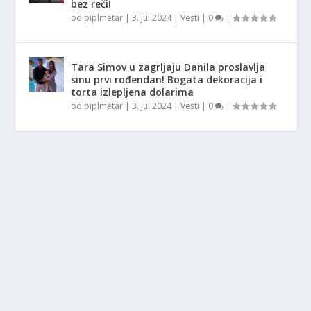
bez reči!
od
piplmetar
|
3. jul 2024
|
Vesti
|
0
|
Tara Simov u zagrljaju Danila proslavlja
sinu prvi rođendan! Bogata dekoracija i
torta izlepljena dolarima
od
piplmetar
|
3. jul 2024
|
Vesti
|
0
|