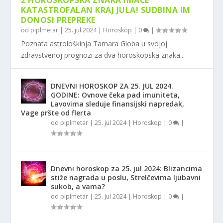
2 HOROSKOPSKA ZNAKA IMAĆE
KATASTROFALAN KRAJ JULA! SUDBINA IM
DONOSI PREPREKE
od
piplmetar
|
25. jul 2024
|
Horoskop
|
0
|
Poznata astrološkinja Tamara Globa u svojoj
zdravstvenoj prognozi za dva horoskopska znaka...
DNEVNI HOROSKOP ZA 25. JUL 2024.
GODINE: Ovnove čeka pad imuniteta,
Lavovima sleduje finansijski napredak,
Vage pršte od flerta
od
piplmetar
|
25. jul 2024
|
Horoskop
|
0
|
Dnevni horoskop za 25. jul 2024: Blizancima
stiže nagrada u poslu, Strelčevima ljubavni
sukob, a vama?
od
piplmetar
|
25. jul 2024
|
Horoskop
|
0
|