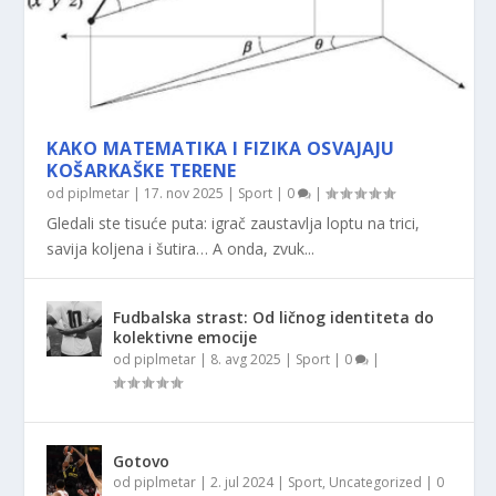
KAKO MATEMATIKA I FIZIKA OSVAJAJU
KOŠARKAŠKE TERENE
od
piplmetar
|
17. nov 2025
|
Sport
|
0
|
Gledali ste tisuće puta: igrač zaustavlja loptu na trici,
savija koljena i šutira… A onda, zvuk...
Fudbalska strast: Od ličnog identiteta do
kolektivne emocije
od
piplmetar
|
8. avg 2025
|
Sport
|
0
|
Gotovo
od
piplmetar
|
2. jul 2024
|
Sport
,
Uncategorized
|
0