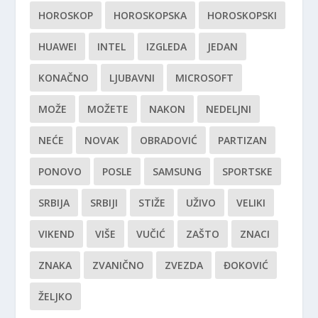
HOROSKOP
HOROSKOPSKA
HOROSKOPSKI
HUAWEI
INTEL
IZGLEDA
JEDAN
KONAČNO
LJUBAVNI
MICROSOFT
MOŽE
MOŽETE
NAKON
NEDELJNI
NEĆE
NOVAK
OBRADOVIĆ
PARTIZAN
PONOVO
POSLE
SAMSUNG
SPORTSKE
SRBIJA
SRBIJI
STIŽE
UŽIVO
VELIKI
VIKEND
VIŠE
VUČIĆ
ZAŠTO
ZNACI
ZNAKA
ZVANIČNO
ZVEZDA
ĐOKOVIĆ
ŽELJKO