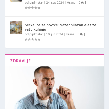
od
piplmetar
|
24. sep 2024
|
Hrana
|
0
|
Seckalica za povrće: Nezaobilazan alat za
vašu kuhinju
od
piplmetar
|
10. jun 2024
|
Hrana
|
0
|
ZDRAVLJE