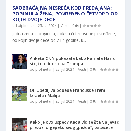
SAOBRAĆAJNA NESREĆA KOD PREDAJANA:
POGINULA ŽENA, POVREĐENO ČETVORO OD
KOJIH DVOJE DECE
od
piplmetar
|
25. jul 2024
|
Vesti
|
0
|
Jedna žena je poginula, dok su četiri osobe povređene,
od kojih dvoje dece od 2 i 4 godine, u...
Anketa CNN pokazala kako Kamala Haris
stoji u odnosu na Trampa
od
piplmetar
|
25. jul 2024
|
Vesti
|
0
|
OI: Ubedljiva pobeda Francuske i remi
Izraela i Malija
od
piplmetar
|
25. jul 2024
|
Vesti
|
0
|
Kako je ovo uspeo? Kada vidite šta Valjevac
prevozi u gepeku svog „pežoa“, ostaćete