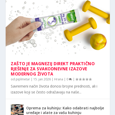
ZAŠTO JE MAGNEZIJ DIREKT PRAKTIČNO
RJEŠENJE ZA SVAKODNEVNE IZAZOVE
MODERNOG ŽIVOTA
od
piplmetar
|
15. jan 2026
|
Hrana
|
0
|
Savremeni način života donosi brojne prednosti, ali i
izazove koji se često odražavaju na naše...
Oprema za kuhinju: Kako odabrati najbolje
uređaje i alate za vašu kuhinju