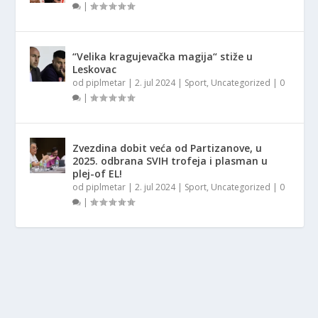
|
“Velika kragujevačka magija“ stiže u
Leskovac
od
piplmetar
|
2. jul 2024
|
Sport
,
Uncategorized
|
0
|
Zvezdina dobit veća od Partizanove, u
2025. odbrana SVIH trofeja i plasman u
plej-of EL!
od
piplmetar
|
2. jul 2024
|
Sport
,
Uncategorized
|
0
|