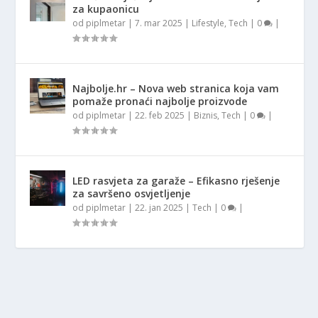
za kupaonicu
od
piplmetar
|
7. mar 2025
|
Lifestyle
,
Tech
|
0
|
Najbolje.hr – Nova web stranica koja vam
pomaže pronaći najbolje proizvode
od
piplmetar
|
22. feb 2025
|
Biznis
,
Tech
|
0
|
LED rasvjeta za garaže – Efikasno rješenje
za savršeno osvjetljenje
od
piplmetar
|
22. jan 2025
|
Tech
|
0
|