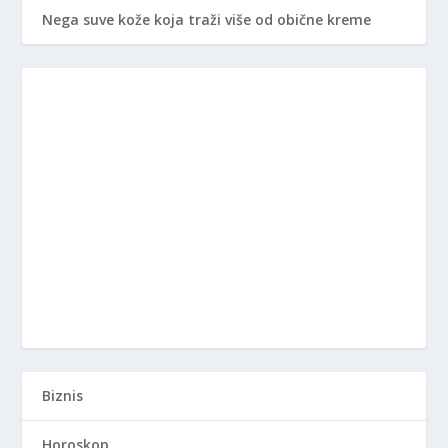
Nega suve kože koja traži više od obične kreme
Biznis
Horoskop