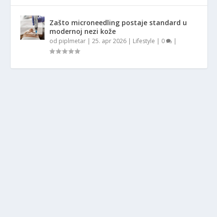
Zašto microneedling postaje standard u
modernoj nezi kože
od
piplmetar
|
25. apr 2026
|
Lifestyle
|
0
|