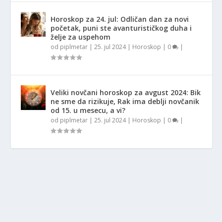
Horoskop za 24. jul: Odličan dan za novi
početak, puni ste avanturističkog duha i
želje za uspehom
od
piplmetar
|
25. jul 2024
|
Horoskop
|
0
|
Veliki novčani horoskop za avgust 2024: Bik
ne sme da rizikuje, Rak ima deblji novčanik
od 15. u mesecu, a vi?
od
piplmetar
|
25. jul 2024
|
Horoskop
|
0
|