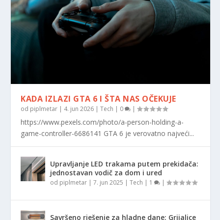
KADA IZLAZI GTA 6 I ŠTA NAS OČEKUJE
od
piplmetar
|
4. jun 2026
|
Tech
|
0
|
https://www.pexels.com/photo/a-person-holding-a-
game-controller-6686141 GTA 6 je verovatno najveći...
Upravljanje LED trakama putem prekidača:
jednostavan vodič za dom i ured
od
piplmetar
|
7. jun 2025
|
Tech
|
1
|
Savršeno rješenje za hladne dane: Grijalice