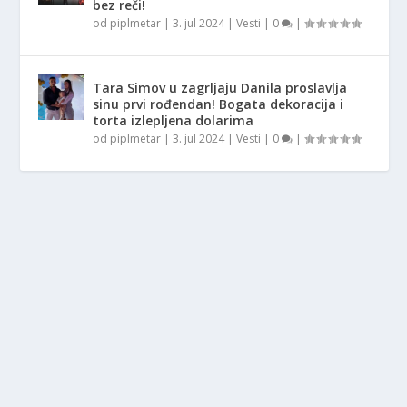
bez reči!
od
piplmetar
|
3. jul 2024
|
Vesti
|
0
|
Tara Simov u zagrljaju Danila proslavlja
sinu prvi rođendan! Bogata dekoracija i
torta izlepljena dolarima
od
piplmetar
|
3. jul 2024
|
Vesti
|
0
|