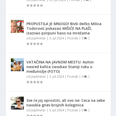
PROPUSTILA JE MNOGO! Bivši dečko Milica
Todorović pokazao MIŠIĆE NA PLAŽI,
izazvao potpuni haos na mrežama
od
piplmetar
|
3. jul 2024
|
Poznati
|
0
|
VATAČINA NA JAVNOM MESTU: Asmin
nasred kafića zavukao Staniji ruku u
međunožje (FOTO)
od
piplmetar
|
3. jul 2024
|
Poznati
|
0
|
Sve će joj oprostiti, ali ovo ne: Ceca na sebe
navukla gnev brojnih koleginica
od
piplmetar
|
3. jul 2024
|
Poznati
|
0
|