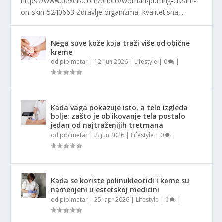
https://www.pexels.com/photo/woman-putting-cream-
on-skin-5240663 Zdravlje organizma, kvalitet sna,...
Nega suve kože koja traži više od obične
kreme
od
piplmetar
|
12. jun 2026
|
Lifestyle
|
0
|
Kada vaga pokazuje isto, a telo izgleda
bolje: zašto je oblikovanje tela postalo
jedan od najtraženijih tretmana
od
piplmetar
|
2. jun 2026
|
Lifestyle
|
0
|
Kada se koriste polinukleotidi i kome su
namenjeni u estetskoj medicini
od
piplmetar
|
25. apr 2026
|
Lifestyle
|
0
|