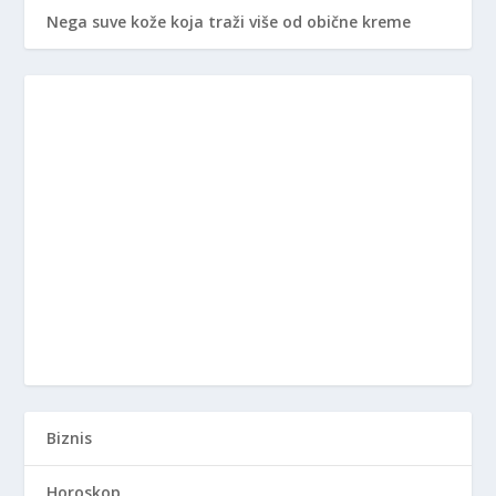
Nega suve kože koja traži više od obične kreme
Biznis
Horoskop