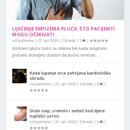
LIJEČENJE EMFIZEMA PLUĆA: ŠTO PACIJENTI
MOGU OČEKIVATI
od
piplmetar
|
25. apr 2026
|
Zdravlje
|
0
|
Emfizem pluća često se otkriva tek kada simptomi
postanu dovoljno izraženi da počnu ometati...
Kada lupanje srca zahtijeva kardiološku
obradu
od
piplmetar
|
25. apr 2026
|
Zdravlje
|
0
|
Sitan osip, crvenilo i svrbež kod djece:
najčešći uzroci
od
piplmetar
|
25. apr 2026
|
Zdravlje
|
0
|