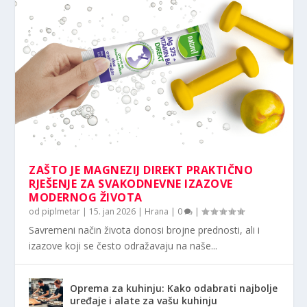
ZAŠTO JE MAGNEZIJ DIREKT PRAKTIČNO
RJEŠENJE ZA SVAKODNEVNE IZAZOVE
MODERNOG ŽIVOTA
od
piplmetar
|
15. jan 2026
|
Hrana
|
0
|
Savremeni način života donosi brojne prednosti, ali i
izazove koji se često odražavaju na naše...
Oprema za kuhinju: Kako odabrati najbolje
uređaje i alate za vašu kuhinju