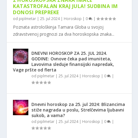
2 HOROSKOPSKA ZNAKA IMAĆE
KATASTROFALAN KRAJ JULA! SUDBINA IM
DONOSI PREPREKE
od
piplmetar
|
25. jul 2024
|
Horoskop
|
0
|
Poznata astrološkinja Tamara Globa u svojoj
zdravstvenoj prognozi za dva horoskopska znaka...
DNEVNI HOROSKOP ZA 25. JUL 2024.
GODINE: Ovnove čeka pad imuniteta,
Lavovima sleduje finansijski napredak,
Vage pršte od flerta
od
piplmetar
|
25. jul 2024
|
Horoskop
|
0
|
Dnevni horoskop za 25. jul 2024: Blizancima
stiže nagrada u poslu, Strelčevima ljubavni
sukob, a vama?
od
piplmetar
|
25. jul 2024
|
Horoskop
|
0
|