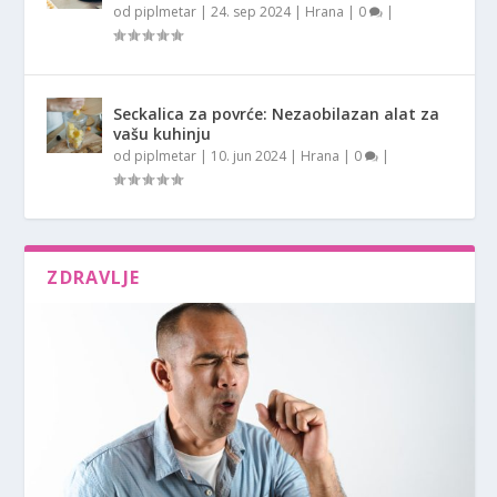
od
piplmetar
|
24. sep 2024
|
Hrana
|
0
|
Seckalica za povrće: Nezaobilazan alat za
vašu kuhinju
od
piplmetar
|
10. jun 2024
|
Hrana
|
0
|
ZDRAVLJE