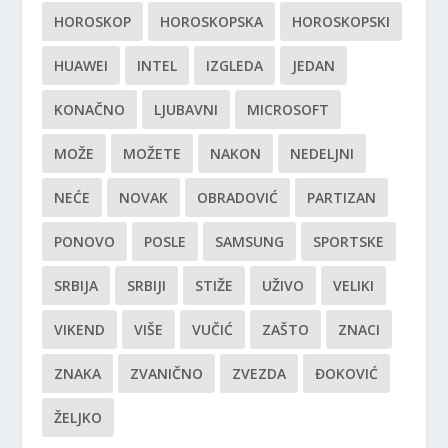
HOROSKOP
HOROSKOPSKA
HOROSKOPSKI
HUAWEI
INTEL
IZGLEDA
JEDAN
KONAČNO
LJUBAVNI
MICROSOFT
MOŽE
MOŽETE
NAKON
NEDELJNI
NEĆE
NOVAK
OBRADOVIĆ
PARTIZAN
PONOVO
POSLE
SAMSUNG
SPORTSKE
SRBIJA
SRBIJI
STIŽE
UŽIVO
VELIKI
VIKEND
VIŠE
VUČIĆ
ZAŠTO
ZNACI
ZNAKA
ZVANIČNO
ZVEZDA
ĐOKOVIĆ
ŽELJKO