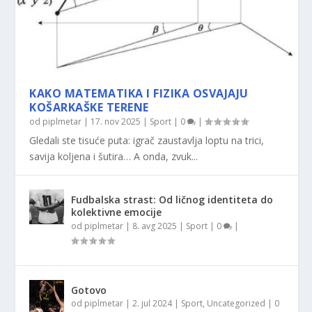
KAKO MATEMATIKA I FIZIKA OSVAJAJU
KOŠARKAŠKE TERENE
od
piplmetar
|
17. nov 2025
|
Sport
|
0
|
Gledali ste tisuće puta: igrač zaustavlja loptu na trici,
savija koljena i šutira… A onda, zvuk...
Fudbalska strast: Od ličnog identiteta do
kolektivne emocije
od
piplmetar
|
8. avg 2025
|
Sport
|
0
|
Gotovo
od
piplmetar
|
2. jul 2024
|
Sport
,
Uncategorized
|
0