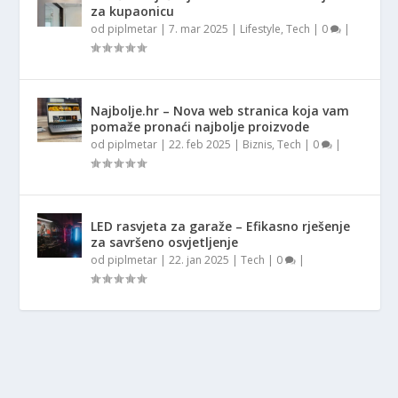
za kupaonicu
od
piplmetar
|
7. mar 2025
|
Lifestyle
,
Tech
|
0
|
Najbolje.hr – Nova web stranica koja vam
pomaže pronaći najbolje proizvode
od
piplmetar
|
22. feb 2025
|
Biznis
,
Tech
|
0
|
LED rasvjeta za garaže – Efikasno rješenje
za savršeno osvjetljenje
od
piplmetar
|
22. jan 2025
|
Tech
|
0
|