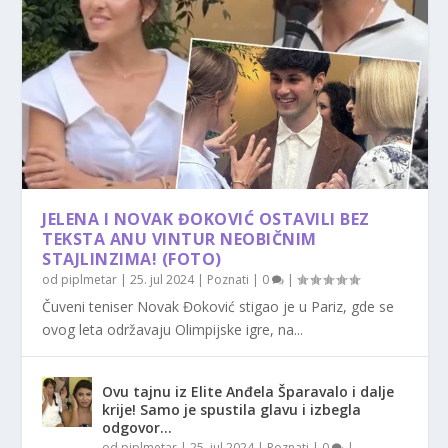
JELENA I NOVAK ĐOKOVIĆ OSTAVILI BEZ
TEKSTA ANU VINTUR NEOBIČNIM
STAJLINZIMA! (FOTO)
od
piplmetar
|
25. jul 2024
|
Poznati
|
0
|
Čuveni teniser Novak Đoković stigao je u Pariz, gde se
ovog leta održavaju Olimpijske igre, na...
Ovu tajnu iz Elite Anđela Šparavalo i dalje
krije! Samo je spustila glavu i izbegla
odgovor…
od
piplmetar
|
25. jul 2024
|
Poznati
|
0
|