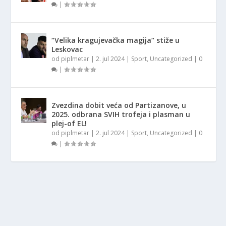
|
“Velika kragujevačka magija“ stiže u
Leskovac
od
piplmetar
|
2. jul 2024
|
Sport
,
Uncategorized
|
0
|
Zvezdina dobit veća od Partizanove, u
2025. odbrana SVIH trofeja i plasman u
plej-of EL!
od
piplmetar
|
2. jul 2024
|
Sport
,
Uncategorized
|
0
|