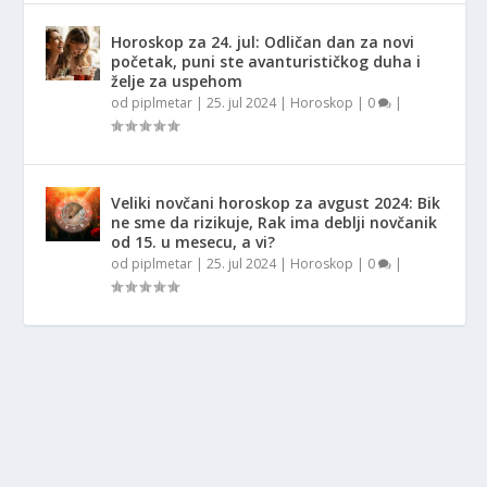
Horoskop za 24. jul: Odličan dan za novi
početak, puni ste avanturističkog duha i
želje za uspehom
od
piplmetar
|
25. jul 2024
|
Horoskop
|
0
|
Veliki novčani horoskop za avgust 2024: Bik
ne sme da rizikuje, Rak ima deblji novčanik
od 15. u mesecu, a vi?
od
piplmetar
|
25. jul 2024
|
Horoskop
|
0
|