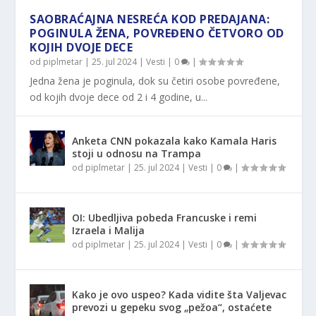
SAOBRAĆAJNA NESREĆA KOD PREDAJANA:
POGINULA ŽENA, POVREĐENO ČETVORO OD
KOJIH DVOJE DECE
od
piplmetar
|
25. jul 2024
|
Vesti
|
0
|
Jedna žena je poginula, dok su četiri osobe povređene,
od kojih dvoje dece od 2 i 4 godine, u...
Anketa CNN pokazala kako Kamala Haris
stoji u odnosu na Trampa
od
piplmetar
|
25. jul 2024
|
Vesti
|
0
|
OI: Ubedljiva pobeda Francuske i remi
Izraela i Malija
od
piplmetar
|
25. jul 2024
|
Vesti
|
0
|
Kako je ovo uspeo? Kada vidite šta Valjevac
prevozi u gepeku svog „pežoa“, ostaćete