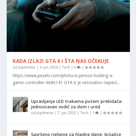
KADA IZLAZI GTA 6 I ŠTA NAS OČEKUJE
od
piplmetar
|
4. jun 2026
|
Tech
|
0
|
https://www.pexels.com/photo/a-person-holding-a-
game-controller-6686141 GTA 6 je verovatno najveći...
Upravljanje LED trakama putem prekidača:
jednostavan vodič za dom i ured
od
piplmetar
|
7. jun 2025
|
Tech
|
1
|
Savršeno rješenje za hladne dane: Grijalice