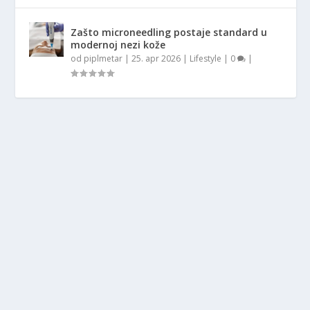
Zašto microneedling postaje standard u
modernoj nezi kože
od
piplmetar
|
25. apr 2026
|
Lifestyle
|
0
|