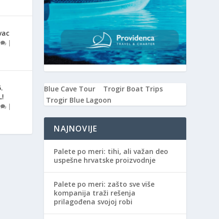
vac
0
|
.
Blue Cave Tour
Trogir Boat Trips
L!
Trogir Blue Lagoon
0
|
NAJNOVIJE
Palete po meri: tihi, ali važan deo
uspešne hrvatske proizvodnje
Palete po meri: zašto sve više
kompanija traži rešenja
prilagođena svojoj robi