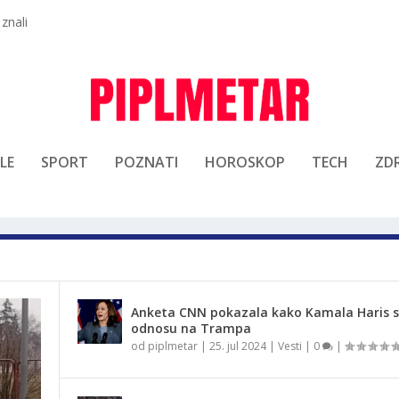
 znali
LE
SPORT
POZNATI
HOROSKOP
TECH
ZDR
Anketa CNN pokazala kako Kamala Haris st
odnosu na Trampa
od
piplmetar
|
25. jul 2024
|
Vesti
|
0
|