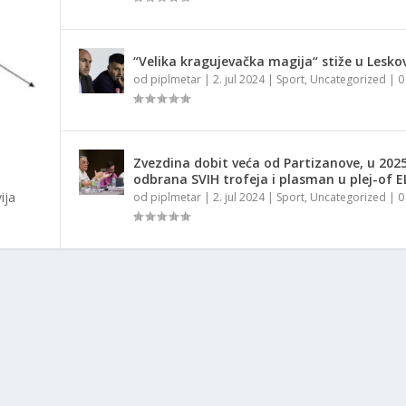
“Velika kragujevačka magija“ stiže u Lesko
od
piplmetar
|
2. jul 2024
|
Sport
,
Uncategorized
|
Zvezdina dobit veća od Partizanove, u 2025
odbrana SVIH trofeja i plasman u plej-of E
ija
od
piplmetar
|
2. jul 2024
|
Sport
,
Uncategorized
|