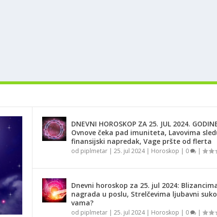
DNEVNI HOROSKOP ZA 25. JUL 2024. GODINE
Ovnove čeka pad imuniteta, Lavovima sled
finansijski napredak, Vage pršte od flerta
od
piplmetar
|
25. jul 2024
|
Horoskop
|
0
|
Dnevni horoskop za 25. jul 2024: Blizancima
nagrada u poslu, Strelčevima ljubavni suko
vama?
od
piplmetar
|
25. jul 2024
|
Horoskop
|
0
|