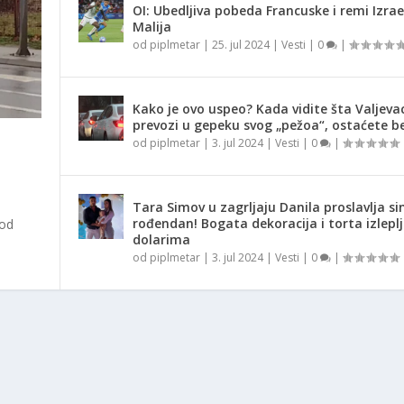
OI: Ubedljiva pobeda Francuske i remi Izrae
Malija
od
piplmetar
|
25. jul 2024
|
Vesti
|
0
|
Kako je ovo uspeo? Kada vidite šta Valjeva
prevozi u gepeku svog „pežoa“, ostaćete be
od
piplmetar
|
3. jul 2024
|
Vesti
|
0
|
Tara Simov u zagrljaju Danila proslavlja si
rođendan! Bogata dekoracija i torta izlepl
 od
dolarima
od
piplmetar
|
3. jul 2024
|
Vesti
|
0
|