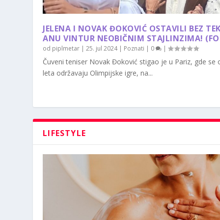
JELENA I NOVAK ĐOKOVIĆ OSTAVILI BEZ TE
ANU VINTUR NEOBIČNIM STAJLINZIMA! (F
od
piplmetar
|
25. jul 2024
|
Poznati
|
0
|
Čuveni teniser Novak Đoković stigao je u Pariz, gde se
leta održavaju Olimpijske igre, na...
LIFESTYLE