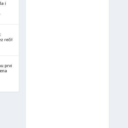
la i
c
z reči!
nu prvi
jena