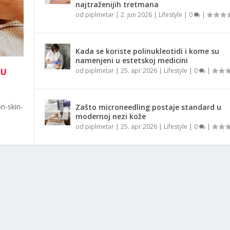
najtraženijih tretmana
od
piplmetar
|
2. jun 2026
|
Lifestyle
|
0
|
Kada se koriste polinukleotidi i kome su
namenjeni u estetskoj medicini
NU
od
piplmetar
|
25. apr 2026
|
Lifestyle
|
0
|
n-skin-
Zašto microneedling postaje standard u
modernoj nezi kože
od
piplmetar
|
25. apr 2026
|
Lifestyle
|
0
|