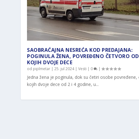
SAOBRAĆAJNA NESREĆA KOD PREDAJANA:
POGINULA ŽENA, POVREĐENO ČETVORO OD
KOJIH DVOJE DECE
od
piplmetar
|
25. jul 2024
|
Vesti
|
0
|
Jedna žena je poginula, dok su četiri osobe povređene,
kojih dvoje dece od 2 i 4 godine, u...