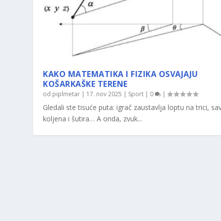
KAKO MATEMATIKA I FIZIKA OSVAJAJU
KOŠARKAŠKE TERENE
od
piplmetar
|
17. nov 2025
|
Sport
|
0
|
Gledali ste tisuće puta: igrač zaustavlja loptu na trici, sav
koljena i šutira… A onda, zvuk...