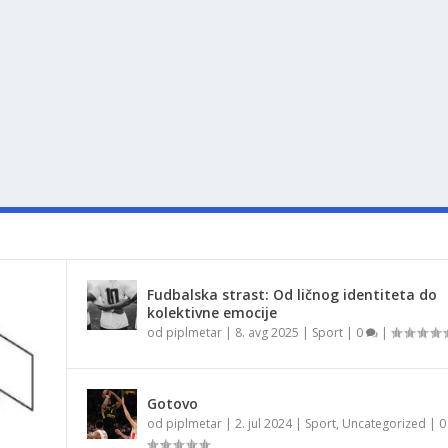
Fudbalska strast: Od ličnog identiteta do
kolektivne emocije
od
piplmetar
|
8. avg 2025
|
Sport
|
0
|
Gotovo
od
piplmetar
|
2. jul 2024
|
Sport
,
Uncategorized
|