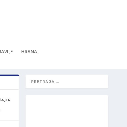
AVLJE
HRANA
oji u