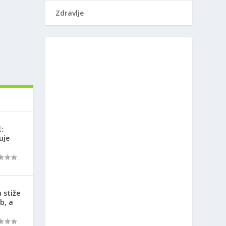
Zdravlje
:
uje
 stiže
b, a