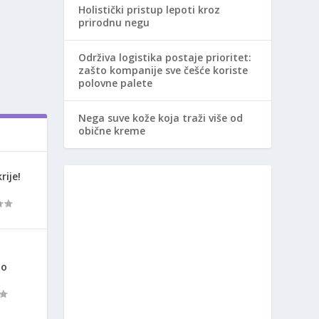
Holistički pristup lepoti kroz
prirodnu negu
Održiva logistika postaje prioritet:
zašto kompanije sve češće koriste
polovne palete
Nega suve kože koja traži više od
obične kreme
rije!
ao