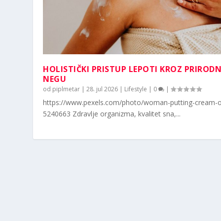
HOLISTIČKI PRISTUP LEPOTI KROZ PRIROD
NEGU
od
piplmetar
|
28. jul 2026
|
Lifestyle
|
0
|
https://www.pexels.com/photo/woman-putting-cream-o
5240663 Zdravlje organizma, kvalitet sna,...