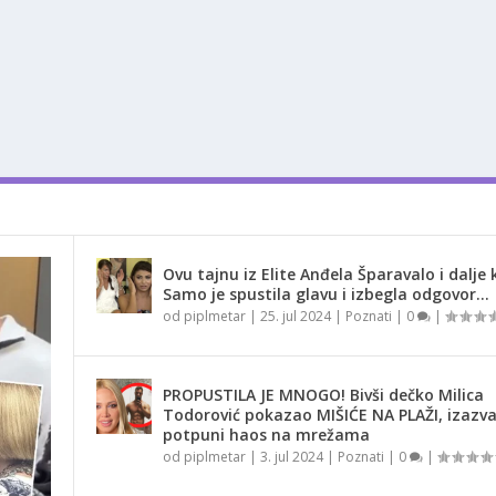
Ovu tajnu iz Elite Anđela Šparavalo i dalje k
Samo je spustila glavu i izbegla odgovor…
od
piplmetar
|
25. jul 2024
|
Poznati
|
0
|
PROPUSTILA JE MNOGO! Bivši dečko Milica
Todorović pokazao MIŠIĆE NA PLAŽI, izazv
potpuni haos na mrežama
od
piplmetar
|
3. jul 2024
|
Poznati
|
0
|