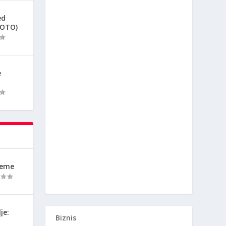
ed
FOTO)
e
reme
je:
Biznis