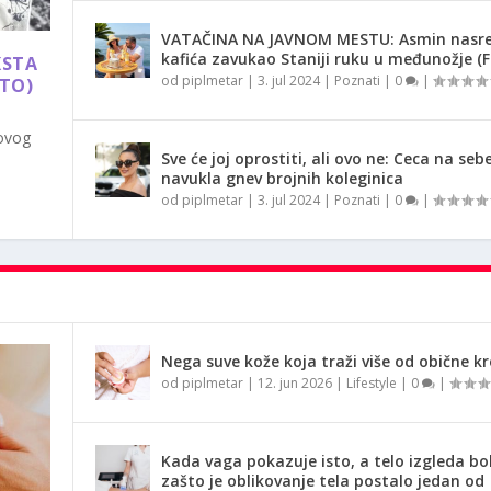
VATAČINA NA JAVNOM MESTU: Asmin nasr
kafića zavukao Staniji ruku u međunožje (
KSTA
od
piplmetar
|
3. jul 2024
|
Poznati
|
0
|
OTO)
 ovog
Sve će joj oprostiti, ali ovo ne: Ceca na seb
navukla gnev brojnih koleginica
od
piplmetar
|
3. jul 2024
|
Poznati
|
0
|
Nega suve kože koja traži više od obične k
od
piplmetar
|
12. jun 2026
|
Lifestyle
|
0
|
Kada vaga pokazuje isto, a telo izgleda bol
zašto je oblikovanje tela postalo jedan od