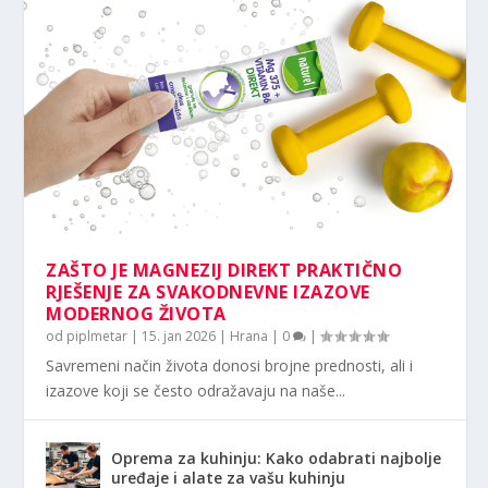
ZAŠTO JE MAGNEZIJ DIREKT PRAKTIČNO
RJEŠENJE ZA SVAKODNEVNE IZAZOVE
MODERNOG ŽIVOTA
od
piplmetar
|
15. jan 2026
|
Hrana
|
0
|
Savremeni način života donosi brojne prednosti, ali i
izazove koji se često odražavaju na naše...
Oprema za kuhinju: Kako odabrati najbolje
uređaje i alate za vašu kuhinju