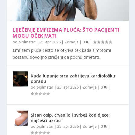
LIJEČENJE EMFIZEMA PLUĆA: ŠTO PACIJENTI
MOGU OČEKIVATI
od
piplmetar
|
25. apr 2026
|
Zdravlje
|
0
|
Emfizem pluća često se otkriva tek kada simptomi
postanu dovoljno izraženi da počnu ometati...
Kada lupanje srca zahtijeva kardiološku
obradu
od
piplmetar
|
25. apr 2026
|
Zdravlje
|
0
|
Sitan osip, crvenilo i svrbež kod djece:
najčešći uzroci
od
piplmetar
|
25. apr 2026
|
Zdravlje
|
0
|