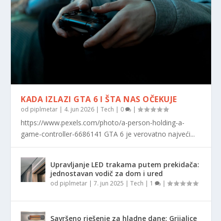
KADA IZLAZI GTA 6 I ŠTA NAS OČEKUJE
od
piplmetar
|
4. jun 2026
|
Tech
|
0
|
https://www.pexels.com/photo/a-person-holding-a-
game-controller-6686141 GTA 6 je verovatno najveći...
Upravljanje LED trakama putem prekidača:
jednostavan vodič za dom i ured
od
piplmetar
|
7. jun 2025
|
Tech
|
1
|
Savršeno rješenje za hladne dane: Grijalice