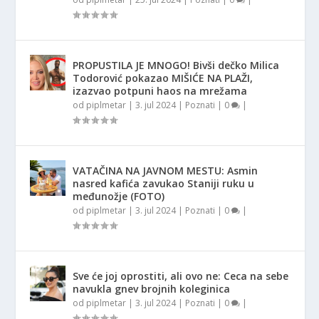
PROPUSTILA JE MNOGO! Bivši dečko Milica
Todorović pokazao MIŠIĆE NA PLAŽI,
izazvao potpuni haos na mrežama
od
piplmetar
|
3. jul 2024
|
Poznati
|
0
|
VATAČINA NA JAVNOM MESTU: Asmin
nasred kafića zavukao Staniji ruku u
međunožje (FOTO)
od
piplmetar
|
3. jul 2024
|
Poznati
|
0
|
Sve će joj oprostiti, ali ovo ne: Ceca na sebe
navukla gnev brojnih koleginica
od
piplmetar
|
3. jul 2024
|
Poznati
|
0
|