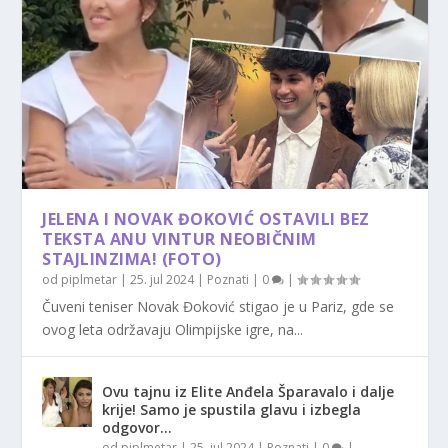
JELENA I NOVAK ĐOKOVIĆ OSTAVILI BEZ
TEKSTA ANU VINTUR NEOBIČNIM
STAJLINZIMA! (FOTO)
od
piplmetar
|
25. jul 2024
|
Poznati
|
0
|
Čuveni teniser Novak Đoković stigao je u Pariz, gde se
ovog leta održavaju Olimpijske igre, na...
Ovu tajnu iz Elite Anđela Šparavalo i dalje
krije! Samo je spustila glavu i izbegla
odgovor…
od
piplmetar
|
25. jul 2024
|
Poznati
|
0
|