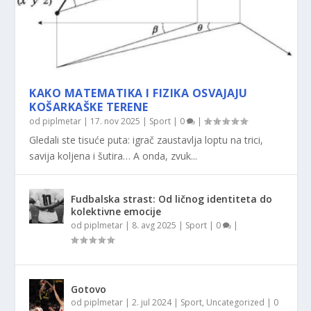
KAKO MATEMATIKA I FIZIKA OSVAJAJU
KOŠARKAŠKE TERENE
od
piplmetar
|
17. nov 2025
|
Sport
|
0
|
Gledali ste tisuće puta: igrač zaustavlja loptu na trici,
savija koljena i šutira… A onda, zvuk...
Fudbalska strast: Od ličnog identiteta do
kolektivne emocije
od
piplmetar
|
8. avg 2025
|
Sport
|
0
|
Gotovo
od
piplmetar
|
2. jul 2024
|
Sport
,
Uncategorized
|
0