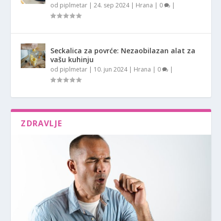
od
piplmetar
|
24. sep 2024
|
Hrana
|
0
|
Seckalica za povrće: Nezaobilazan alat za
vašu kuhinju
od
piplmetar
|
10. jun 2024
|
Hrana
|
0
|
ZDRAVLJE