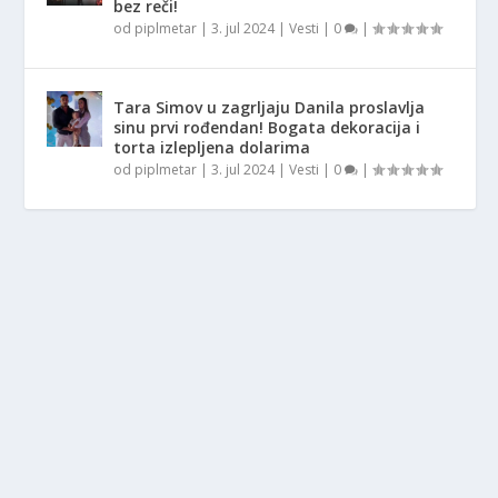
bez reči!
od
piplmetar
|
3. jul 2024
|
Vesti
|
0
|
Tara Simov u zagrljaju Danila proslavlja
sinu prvi rođendan! Bogata dekoracija i
torta izlepljena dolarima
od
piplmetar
|
3. jul 2024
|
Vesti
|
0
|