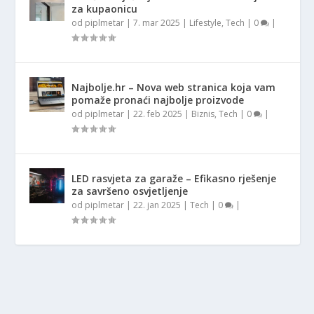
za kupaonicu
od
piplmetar
|
7. mar 2025
|
Lifestyle
,
Tech
|
0
|
Najbolje.hr – Nova web stranica koja vam
pomaže pronaći najbolje proizvode
od
piplmetar
|
22. feb 2025
|
Biznis
,
Tech
|
0
|
LED rasvjeta za garaže – Efikasno rješenje
za savršeno osvjetljenje
od
piplmetar
|
22. jan 2025
|
Tech
|
0
|