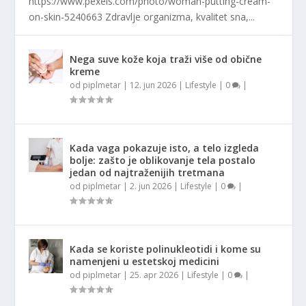
https://www.pexels.com/photo/woman-putting-cream-
on-skin-5240663 Zdravlje organizma, kvalitet sna,...
Nega suve kože koja traži više od obične
kreme
od
piplmetar
|
12. jun 2026
|
Lifestyle
|
0
|
Kada vaga pokazuje isto, a telo izgleda
bolje: zašto je oblikovanje tela postalo
jedan od najtraženijih tretmana
od
piplmetar
|
2. jun 2026
|
Lifestyle
|
0
|
Kada se koriste polinukleotidi i kome su
namenjeni u estetskoj medicini
od
piplmetar
|
25. apr 2026
|
Lifestyle
|
0
|