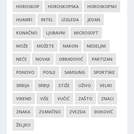
HOROSKOP
HOROSKOPSKA
HOROSKOPSKI
HUAWEI
INTEL
IZGLEDA
JEDAN
KONAČNO
LJUBAVNI
MICROSOFT
MOŽE
MOŽETE
NAKON
NEDELJNI
NEĆE
NOVAK
OBRADOVIĆ
PARTIZAN
PONOVO
POSLE
SAMSUNG
SPORTSKE
SRBIJA
SRBIJI
STIŽE
UŽIVO
VELIKI
VIKEND
VIŠE
VUČIĆ
ZAŠTO
ZNACI
ZNAKA
ZVANIČNO
ZVEZDA
ĐOKOVIĆ
ŽELJKO