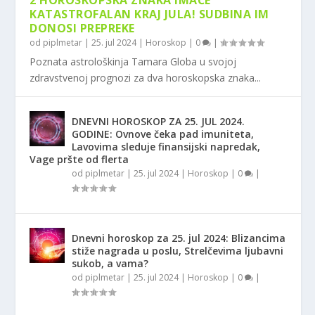
2 HOROSKOPSKA ZNAKA IMAĆE
KATASTROFALAN KRAJ JULA! SUDBINA IM
DONOSI PREPREKE
od
piplmetar
|
25. jul 2024
|
Horoskop
|
0
|
Poznata astrološkinja Tamara Globa u svojoj
zdravstvenoj prognozi za dva horoskopska znaka...
DNEVNI HOROSKOP ZA 25. JUL 2024.
GODINE: Ovnove čeka pad imuniteta,
Lavovima sleduje finansijski napredak,
Vage pršte od flerta
od
piplmetar
|
25. jul 2024
|
Horoskop
|
0
|
Dnevni horoskop za 25. jul 2024: Blizancima
stiže nagrada u poslu, Strelčevima ljubavni
sukob, a vama?
od
piplmetar
|
25. jul 2024
|
Horoskop
|
0
|