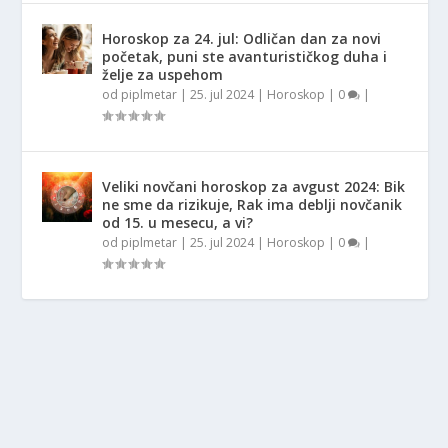
Horoskop za 24. jul: Odličan dan za novi
početak, puni ste avanturističkog duha i
želje za uspehom
od
piplmetar
|
25. jul 2024
|
Horoskop
|
0
|
Veliki novčani horoskop za avgust 2024: Bik
ne sme da rizikuje, Rak ima deblji novčanik
od 15. u mesecu, a vi?
od
piplmetar
|
25. jul 2024
|
Horoskop
|
0
|