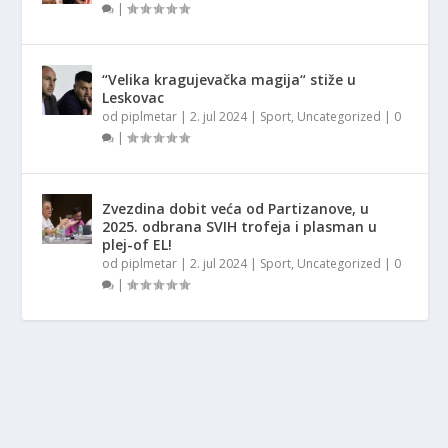
|
“Velika kragujevačka magija“ stiže u
Leskovac
od
piplmetar
|
2. jul 2024
|
Sport
,
Uncategorized
|
0
|
Zvezdina dobit veća od Partizanove, u
2025. odbrana SVIH trofeja i plasman u
plej-of EL!
od
piplmetar
|
2. jul 2024
|
Sport
,
Uncategorized
|
0
|