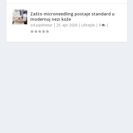
Zašto microneedling postaje standard u
modernoj nezi kože
od
piplmetar
|
25. apr 2026
|
Lifestyle
|
0
|