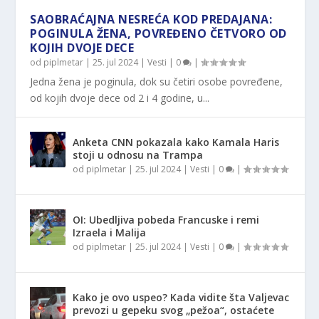
SAOBRAĆAJNA NESREĆA KOD PREDAJANA:
POGINULA ŽENA, POVREĐENO ČETVORO OD
KOJIH DVOJE DECE
od
piplmetar
|
25. jul 2024
|
Vesti
|
0
|
Jedna žena je poginula, dok su četiri osobe povređene,
od kojih dvoje dece od 2 i 4 godine, u...
Anketa CNN pokazala kako Kamala Haris
stoji u odnosu na Trampa
od
piplmetar
|
25. jul 2024
|
Vesti
|
0
|
OI: Ubedljiva pobeda Francuske i remi
Izraela i Malija
od
piplmetar
|
25. jul 2024
|
Vesti
|
0
|
Kako je ovo uspeo? Kada vidite šta Valjevac
prevozi u gepeku svog „pežoa“, ostaćete