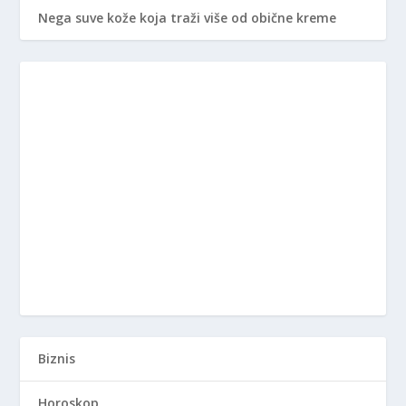
Nega suve kože koja traži više od obične kreme
Biznis
Horoskop