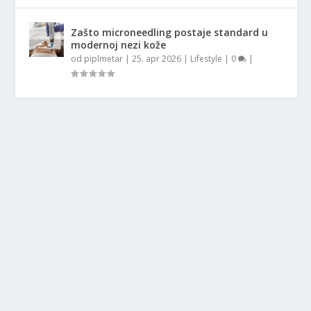
Zašto microneedling postaje standard u
modernoj nezi kože
od
piplmetar
|
25. apr 2026
|
Lifestyle
|
0
|