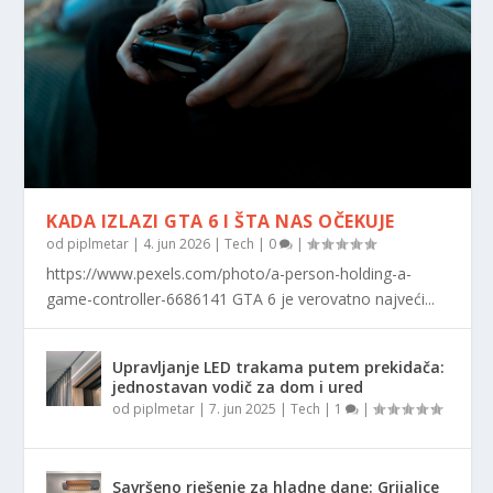
KADA IZLAZI GTA 6 I ŠTA NAS OČEKUJE
od
piplmetar
|
4. jun 2026
|
Tech
|
0
|
https://www.pexels.com/photo/a-person-holding-a-
game-controller-6686141 GTA 6 je verovatno najveći...
Upravljanje LED trakama putem prekidača:
jednostavan vodič za dom i ured
od
piplmetar
|
7. jun 2025
|
Tech
|
1
|
Savršeno rješenje za hladne dane: Grijalice