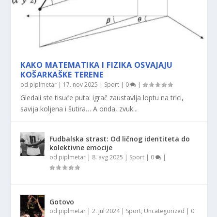
KAKO MATEMATIKA I FIZIKA OSVAJAJU
KOŠARKAŠKE TERENE
od
piplmetar
|
17. nov 2025
|
Sport
|
0
|
Gledali ste tisuće puta: igrač zaustavlja loptu na trici,
savija koljena i šutira… A onda, zvuk...
Fudbalska strast: Od ličnog identiteta do
kolektivne emocije
od
piplmetar
|
8. avg 2025
|
Sport
|
0
|
Gotovo
od
piplmetar
|
2. jul 2024
|
Sport
,
Uncategorized
|
0