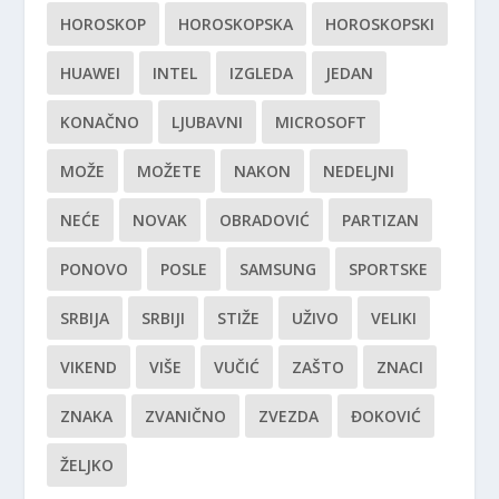
HOROSKOP
HOROSKOPSKA
HOROSKOPSKI
HUAWEI
INTEL
IZGLEDA
JEDAN
KONAČNO
LJUBAVNI
MICROSOFT
MOŽE
MOŽETE
NAKON
NEDELJNI
NEĆE
NOVAK
OBRADOVIĆ
PARTIZAN
PONOVO
POSLE
SAMSUNG
SPORTSKE
SRBIJA
SRBIJI
STIŽE
UŽIVO
VELIKI
VIKEND
VIŠE
VUČIĆ
ZAŠTO
ZNACI
ZNAKA
ZVANIČNO
ZVEZDA
ĐOKOVIĆ
ŽELJKO