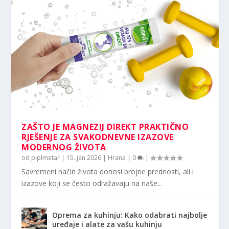
ZAŠTO JE MAGNEZIJ DIREKT PRAKTIČNO
RJEŠENJE ZA SVAKODNEVNE IZAZOVE
MODERNOG ŽIVOTA
od
piplmetar
|
15. jan 2026
|
Hrana
|
0
|
Savremeni način života donosi brojne prednosti, ali i
izazove koji se često odražavaju na naše...
Oprema za kuhinju: Kako odabrati najbolje
uređaje i alate za vašu kuhinju