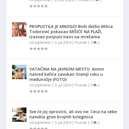
PROPUSTILA JE MNOGO! Bivši dečko Milica
Todorović pokazao MIŠIĆE NA PLAŽI,
izazvao potpuni haos na mrežama
od
piplmetar
|
3. jul 2024
|
Poznati
|
0
|
VATAČINA NA JAVNOM MESTU: Asmin
nasred kafića zavukao Staniji ruku u
međunožje (FOTO)
od
piplmetar
|
3. jul 2024
|
Poznati
|
0
|
Sve će joj oprostiti, ali ovo ne: Ceca na sebe
navukla gnev brojnih koleginica
od
piplmetar
|
3. jul 2024
|
Poznati
|
0
|