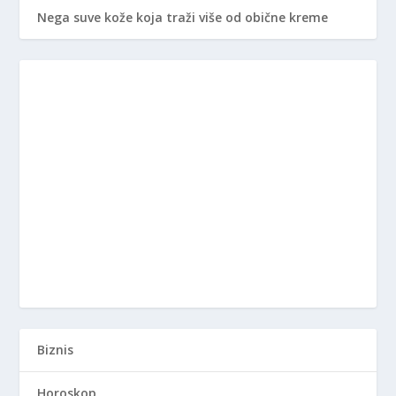
Nega suve kože koja traži više od obične kreme
Biznis
Horoskop