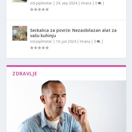
od
piplmetar
|
24. sep 2024
|
Hrana
|
0
|
Seckalica za povrće: Nezaobilazan alat za
vašu kuhinju
od
piplmetar
|
10. jun 2024
|
Hrana
|
0
|
ZDRAVLJE