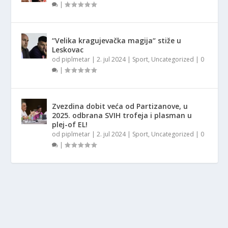
|
“Velika kragujevačka magija“ stiže u
Leskovac
od
piplmetar
|
2. jul 2024
|
Sport
,
Uncategorized
|
0
|
Zvezdina dobit veća od Partizanove, u
2025. odbrana SVIH trofeja i plasman u
plej-of EL!
od
piplmetar
|
2. jul 2024
|
Sport
,
Uncategorized
|
0
|