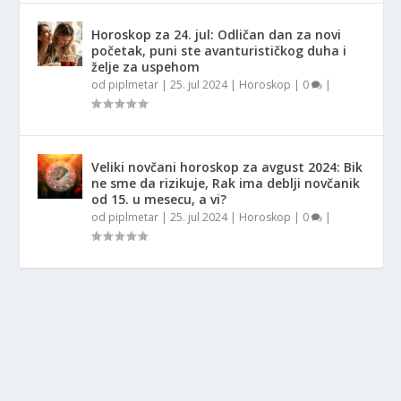
Horoskop za 24. jul: Odličan dan za novi
početak, puni ste avanturističkog duha i
želje za uspehom
od
piplmetar
|
25. jul 2024
|
Horoskop
|
0
|
Veliki novčani horoskop za avgust 2024: Bik
ne sme da rizikuje, Rak ima deblji novčanik
od 15. u mesecu, a vi?
od
piplmetar
|
25. jul 2024
|
Horoskop
|
0
|