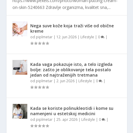
https://www.pexels.com/photo/woman-putting-cream-
on-skin-5240663 Zdravlje organizma, kvalitet sna,...
Nega suve kože koja traži više od obične
kreme
od
piplmetar
|
12. jun 2026
|
Lifestyle
|
0
|
Kada vaga pokazuje isto, a telo izgleda
bolje: zašto je oblikovanje tela postalo
jedan od najtraženijih tretmana
od
piplmetar
|
2. jun 2026
|
Lifestyle
|
0
|
Kada se koriste polinukleotidi i kome su
namenjeni u estetskoj medicini
od
piplmetar
|
25. apr 2026
|
Lifestyle
|
0
|