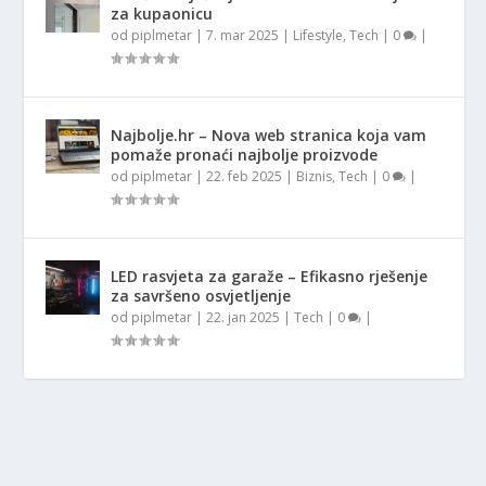
za kupaonicu
od
piplmetar
|
7. mar 2025
|
Lifestyle
,
Tech
|
0
|
Najbolje.hr – Nova web stranica koja vam
pomaže pronaći najbolje proizvode
od
piplmetar
|
22. feb 2025
|
Biznis
,
Tech
|
0
|
LED rasvjeta za garaže – Efikasno rješenje
za savršeno osvjetljenje
od
piplmetar
|
22. jan 2025
|
Tech
|
0
|