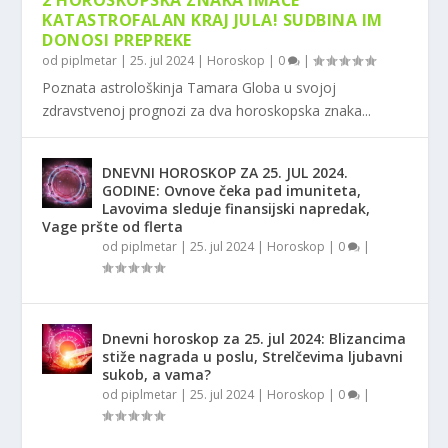
2 HOROSKOPSKA ZNAKA IMAĆE
KATASTROFALAN KRAJ JULA! SUDBINA IM
DONOSI PREPREKE
od
piplmetar
|
25. jul 2024
|
Horoskop
|
0
|
Poznata astrološkinja Tamara Globa u svojoj
zdravstvenoj prognozi za dva horoskopska znaka...
DNEVNI HOROSKOP ZA 25. JUL 2024.
GODINE: Ovnove čeka pad imuniteta,
Lavovima sleduje finansijski napredak,
Vage pršte od flerta
od
piplmetar
|
25. jul 2024
|
Horoskop
|
0
|
Dnevni horoskop za 25. jul 2024: Blizancima
stiže nagrada u poslu, Strelčevima ljubavni
sukob, a vama?
od
piplmetar
|
25. jul 2024
|
Horoskop
|
0
|