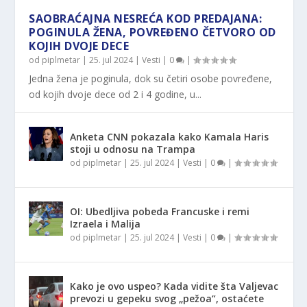
SAOBRAĆAJNA NESREĆA KOD PREDAJANA:
POGINULA ŽENA, POVREĐENO ČETVORO OD
KOJIH DVOJE DECE
od
piplmetar
|
25. jul 2024
|
Vesti
|
0
|
Jedna žena je poginula, dok su četiri osobe povređene,
od kojih dvoje dece od 2 i 4 godine, u...
Anketa CNN pokazala kako Kamala Haris
stoji u odnosu na Trampa
od
piplmetar
|
25. jul 2024
|
Vesti
|
0
|
OI: Ubedljiva pobeda Francuske i remi
Izraela i Malija
od
piplmetar
|
25. jul 2024
|
Vesti
|
0
|
Kako je ovo uspeo? Kada vidite šta Valjevac
prevozi u gepeku svog „pežoa“, ostaćete