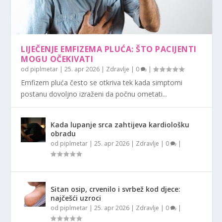
LIJEČENJE EMFIZEMA PLUĆA: ŠTO PACIJENTI
MOGU OČEKIVATI
od
piplmetar
|
25. apr 2026
|
Zdravlje
|
0
|
Emfizem pluća često se otkriva tek kada simptomi
postanu dovoljno izraženi da počnu ometati...
Kada lupanje srca zahtijeva kardiološku
obradu
od
piplmetar
|
25. apr 2026
|
Zdravlje
|
0
|
Sitan osip, crvenilo i svrbež kod djece:
najčešći uzroci
od
piplmetar
|
25. apr 2026
|
Zdravlje
|
0
|