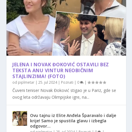
JELENA I NOVAK ĐOKOVIĆ OSTAVILI BEZ
TEKSTA ANU VINTUR NEOBIČNIM
STAJLINZIMA! (FOTO)
od
piplmetar
|
25. jul 2024
|
Poznati
|
0
|
Čuveni teniser Novak Đoković stigao je u Pariz, gde se
ovog leta održavaju Olimpijske igre, na...
Ovu tajnu iz Elite Anđela Šparavalo i dalje
krije! Samo je spustila glavu i izbegla
odgovor…
od
piplmetar
|
25. jul 2024
|
Poznati
|
0
|