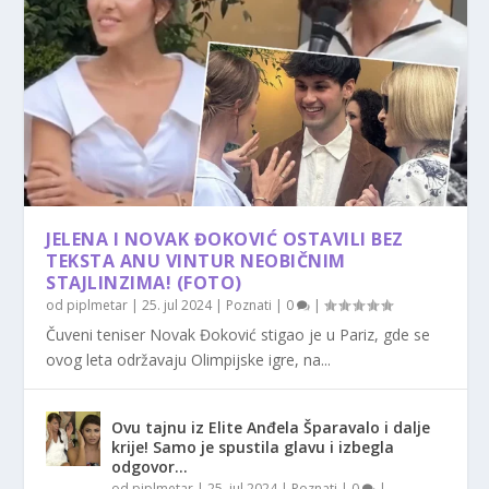
JELENA I NOVAK ĐOKOVIĆ OSTAVILI BEZ
TEKSTA ANU VINTUR NEOBIČNIM
STAJLINZIMA! (FOTO)
od
piplmetar
|
25. jul 2024
|
Poznati
|
0
|
Čuveni teniser Novak Đoković stigao je u Pariz, gde se
ovog leta održavaju Olimpijske igre, na...
Ovu tajnu iz Elite Anđela Šparavalo i dalje
krije! Samo je spustila glavu i izbegla
odgovor…
od
piplmetar
|
25. jul 2024
|
Poznati
|
0
|