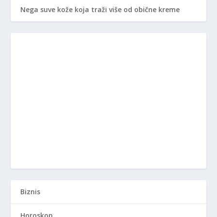
Nega suve kože koja traži više od obične kreme
Biznis
Horoskop