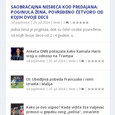
SAOBRAĆAJNA NESREĆA KOD PREDAJANA:
POGINULA ŽENA, POVREĐENO ČETVORO OD
KOJIH DVOJE DECE
od
piplmetar
|
25. jul 2024
|
Vesti
|
0
|
Jedna žena je poginula, dok su četiri osobe povređene,
od kojih dvoje dece od 2 i 4 godine, u...
Anketa CNN pokazala kako Kamala Haris
stoji u odnosu na Trampa
od
piplmetar
|
25. jul 2024
|
Vesti
|
0
|
OI: Ubedljiva pobeda Francuske i remi
Izraela i Malija
od
piplmetar
|
25. jul 2024
|
Vesti
|
0
|
Kako je ovo uspeo? Kada vidite šta Valjevac
prevozi u gepeku svog „pežoa“, ostaćete