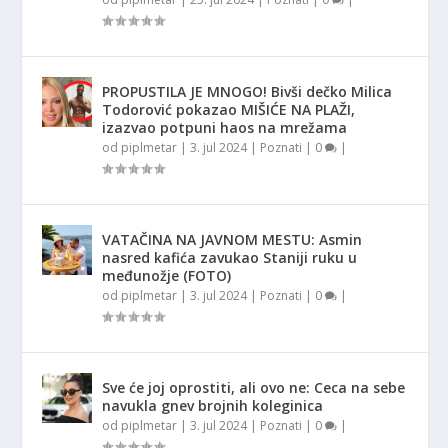
PROPUSTILA JE MNOGO! Bivši dečko Milica
Todorović pokazao MIŠIĆE NA PLAŽI,
izazvao potpuni haos na mrežama
od
piplmetar
|
3. jul 2024
|
Poznati
|
0
|
VATAČINA NA JAVNOM MESTU: Asmin
nasred kafića zavukao Staniji ruku u
međunožje (FOTO)
od
piplmetar
|
3. jul 2024
|
Poznati
|
0
|
Sve će joj oprostiti, ali ovo ne: Ceca na sebe
navukla gnev brojnih koleginica
od
piplmetar
|
3. jul 2024
|
Poznati
|
0
|