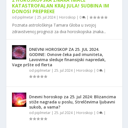
2 HOROSKOPSKA ZNAKA IMAĆE
KATASTROFALAN KRAJ JULA! SUDBINA IM
DONOSI PREPREKE
od
piplmetar
|
25. jul 2024
|
Horoskop
|
0
|
Poznata astrološkinja Tamara Globa u svojoj
zdravstvenoj prognozi za dva horoskopska znaka...
DNEVNI HOROSKOP ZA 25. JUL 2024.
GODINE: Ovnove čeka pad imuniteta,
Lavovima sleduje finansijski napredak,
Vage pršte od flerta
od
piplmetar
|
25. jul 2024
|
Horoskop
|
0
|
Dnevni horoskop za 25. jul 2024: Blizancima
stiže nagrada u poslu, Strelčevima ljubavni
sukob, a vama?
od
piplmetar
|
25. jul 2024
|
Horoskop
|
0
|