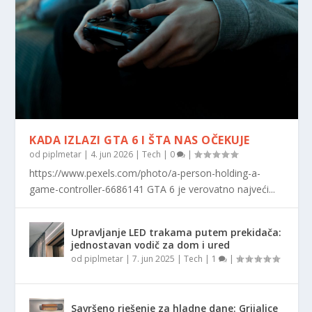
KADA IZLAZI GTA 6 I ŠTA NAS OČEKUJE
od
piplmetar
|
4. jun 2026
|
Tech
|
0
|
https://www.pexels.com/photo/a-person-holding-a-
game-controller-6686141 GTA 6 je verovatno najveći...
Upravljanje LED trakama putem prekidača:
jednostavan vodič za dom i ured
od
piplmetar
|
7. jun 2025
|
Tech
|
1
|
Savršeno rješenje za hladne dane: Grijalice