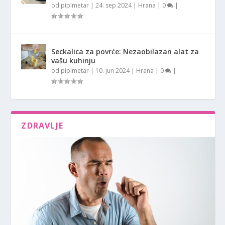
od
piplmetar
|
24. sep 2024
|
Hrana
|
0
|
Seckalica za povrće: Nezaobilazan alat za
vašu kuhinju
od
piplmetar
|
10. jun 2024
|
Hrana
|
0
|
ZDRAVLJE