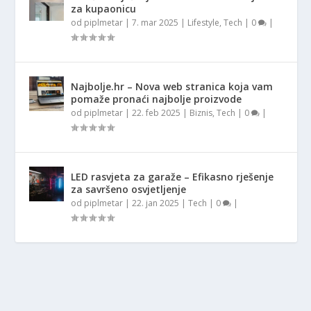
za kupaonicu
od
piplmetar
|
7. mar 2025
|
Lifestyle
,
Tech
|
0
|
Najbolje.hr – Nova web stranica koja vam
pomaže pronaći najbolje proizvode
od
piplmetar
|
22. feb 2025
|
Biznis
,
Tech
|
0
|
LED rasvjeta za garaže – Efikasno rješenje
za savršeno osvjetljenje
od
piplmetar
|
22. jan 2025
|
Tech
|
0
|