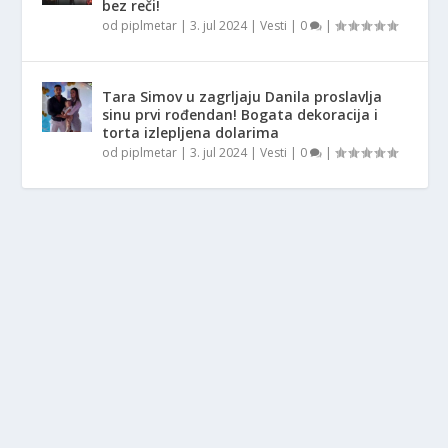
bez reči!
od
piplmetar
|
3. jul 2024
|
Vesti
|
0
|
Tara Simov u zagrljaju Danila proslavlja
sinu prvi rođendan! Bogata dekoracija i
torta izlepljena dolarima
od
piplmetar
|
3. jul 2024
|
Vesti
|
0
|