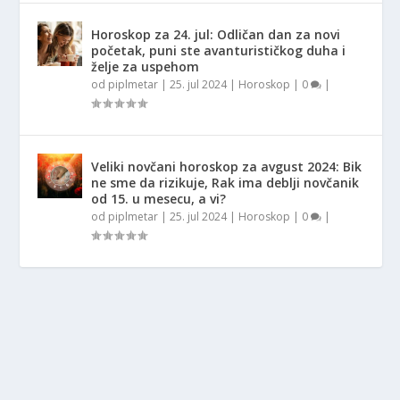
Horoskop za 24. jul: Odličan dan za novi
početak, puni ste avanturističkog duha i
želje za uspehom
od
piplmetar
|
25. jul 2024
|
Horoskop
|
0
|
Veliki novčani horoskop za avgust 2024: Bik
ne sme da rizikuje, Rak ima deblji novčanik
od 15. u mesecu, a vi?
od
piplmetar
|
25. jul 2024
|
Horoskop
|
0
|