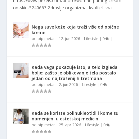
https://www.pexels.com/photo/woman-putting-cream-
on-skin-5240663 Zdravlje organizma, kvalitet sna,...
Nega suve kože koja traži više od obične
kreme
od
piplmetar
|
12. jun 2026
|
Lifestyle
|
0
|
Kada vaga pokazuje isto, a telo izgleda
bolje: zašto je oblikovanje tela postalo
jedan od najtraženijih tretmana
od
piplmetar
|
2. jun 2026
|
Lifestyle
|
0
|
Kada se koriste polinukleotidi i kome su
namenjeni u estetskoj medicini
od
piplmetar
|
25. apr 2026
|
Lifestyle
|
0
|