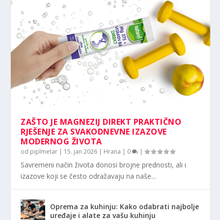
ZAŠTO JE MAGNEZIJ DIREKT PRAKTIČNO
RJEŠENJE ZA SVAKODNEVNE IZAZOVE
MODERNOG ŽIVOTA
od
piplmetar
|
15. jan 2026
|
Hrana
|
0
|
Savremeni način života donosi brojne prednosti, ali i
izazove koji se često odražavaju na naše...
Oprema za kuhinju: Kako odabrati najbolje
uređaje i alate za vašu kuhinju