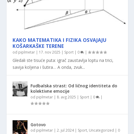
KAKO MATEMATIKA I FIZIKA OSVAJAJU
KOŠARKAŠKE TERENE
od
piplmetar
|
17. nov 2025
|
Sport
|
0
|
Gledali ste tisuće puta: igrač zaustavlja loptu na trici,
savija koljena i šutira… A onda, zvuk...
Fudbalska strast: Od ličnog identiteta do
kolektivne emocije
od
piplmetar
|
8. avg 2025
|
Sport
|
0
|
Gotovo
od
piplmetar
|
2. jul 2024
|
Sport
,
Uncategorized
|
0