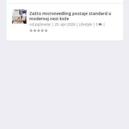
Zašto microneedling postaje standard u
modernoj nezi kože
od
piplmetar
|
25. apr 2026
|
Lifestyle
|
0
|