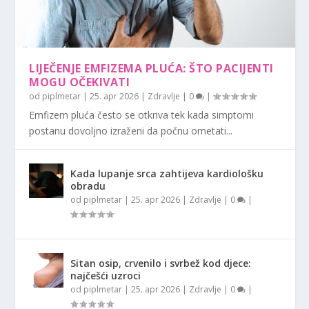
LIJEČENJE EMFIZEMA PLUĆA: ŠTO PACIJENTI
MOGU OČEKIVATI
od
piplmetar
|
25. apr 2026
|
Zdravlje
|
0
|
Emfizem pluća često se otkriva tek kada simptomi
postanu dovoljno izraženi da počnu ometati...
Kada lupanje srca zahtijeva kardiološku
obradu
od
piplmetar
|
25. apr 2026
|
Zdravlje
|
0
|
Sitan osip, crvenilo i svrbež kod djece:
najčešći uzroci
od
piplmetar
|
25. apr 2026
|
Zdravlje
|
0
|