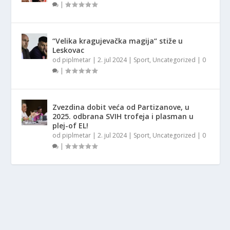
|
“Velika kragujevačka magija“ stiže u
Leskovac
od
piplmetar
|
2. jul 2024
|
Sport
,
Uncategorized
|
0
|
Zvezdina dobit veća od Partizanove, u
2025. odbrana SVIH trofeja i plasman u
plej-of EL!
od
piplmetar
|
2. jul 2024
|
Sport
,
Uncategorized
|
0
|