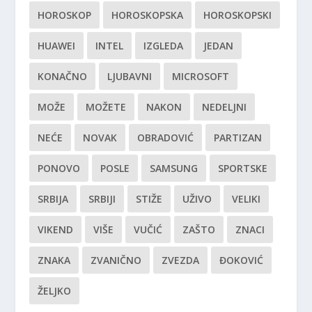
HOROSKOP
HOROSKOPSKA
HOROSKOPSKI
HUAWEI
INTEL
IZGLEDA
JEDAN
KONAČNO
LJUBAVNI
MICROSOFT
MOŽE
MOŽETE
NAKON
NEDELJNI
NEĆE
NOVAK
OBRADOVIĆ
PARTIZAN
PONOVO
POSLE
SAMSUNG
SPORTSKE
SRBIJA
SRBIJI
STIŽE
UŽIVO
VELIKI
VIKEND
VIŠE
VUČIĆ
ZAŠTO
ZNACI
ZNAKA
ZVANIČNO
ZVEZDA
ĐOKOVIĆ
ŽELJKO