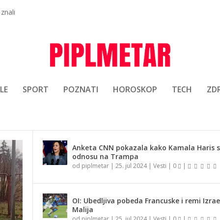
 znali
LE
SPORT
POZNATI
HOROSKOP
TECH
ZDR
Anketa CNN pokazala kako Kamala Haris st
odnosu na Trampa
od
piplmetar
|
25. jul 2024
|
Vesti
|
0
|
OI: Ubedljiva pobeda Francuske i remi Izrae
Malija
od
piplmetar
|
25. jul 2024
|
Vesti
|
0
|