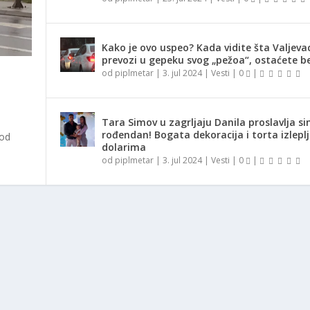
Kako je ovo uspeo? Kada vidite šta Valjeva
prevozi u gepeku svog „pežoa“, ostaćete be
od
piplmetar
|
3. jul 2024
|
Vesti
|
0
|
Tara Simov u zagrljaju Danila proslavlja si
rođendan! Bogata dekoracija i torta izlepl
 od
dolarima
od
piplmetar
|
3. jul 2024
|
Vesti
|
0
|