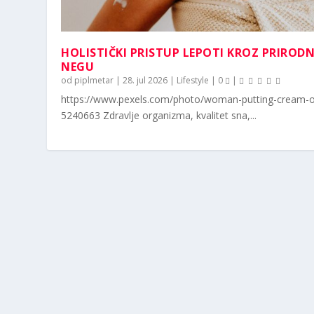
HOLISTIČKI PRISTUP LEPOTI KROZ PRIROD
NEGU
od
piplmetar
|
28. jul 2026
|
Lifestyle
|
0
|
https://www.pexels.com/photo/woman-putting-cream-o
5240663 Zdravlje organizma, kvalitet sna,...