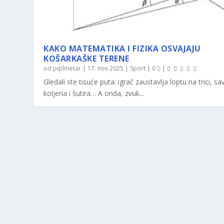
KAKO MATEMATIKA I FIZIKA OSVAJAJU
KOŠARKAŠKE TERENE
od
piplmetar
|
17. nov 2025
|
Sport
|
0
|
Gledali ste tisuće puta: igrač zaustavlja loptu na trici, sav
koljena i šutira… A onda, zvuk...