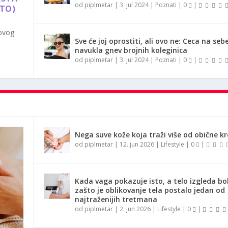
od
piplmetar
|
3. jul 2024
|
Poznati
|
0
|
OTO)
 ovog
Sve će joj oprostiti, ali ovo ne: Ceca na seb
navukla gnev brojnih koleginica
od
piplmetar
|
3. jul 2024
|
Poznati
|
0
|
Nega suve kože koja traži više od obične k
od
piplmetar
|
12. jun 2026
|
Lifestyle
|
0
|
Kada vaga pokazuje isto, a telo izgleda bol
zašto je oblikovanje tela postalo jedan od
najtraženijih tretmana
od
piplmetar
|
2. jun 2026
|
Lifestyle
|
0
|