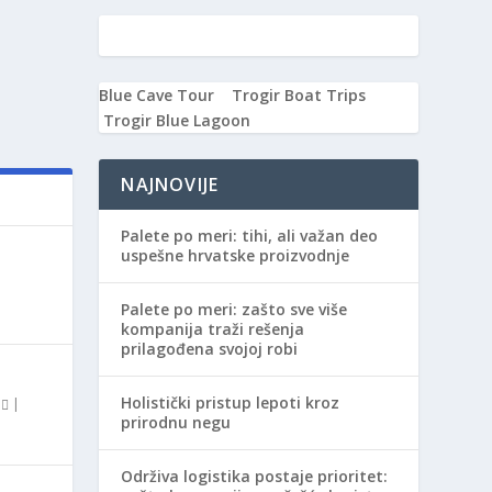
Blue Cave Tour
Trogir Boat Trips
Trogir Blue Lagoon
NAJNOVIJE
Palete po meri: tihi, ali važan deo
uspešne hrvatske proizvodnje
Palete po meri: zašto sve više
kompanija traži rešenja
prilagođena svojoj robi
Holistički pristup lepoti kroz
0
|
prirodnu negu
Održiva logistika postaje prioritet: