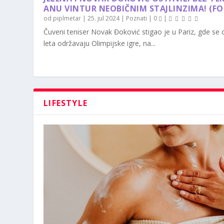
ANU VINTUR NEOBIČNIM STAJLINZIMA! (F
od
piplmetar
|
25. jul 2024
|
Poznati
|
0
|
Čuveni teniser Novak Đoković stigao je u Pariz, gde se
leta održavaju Olimpijske igre, na...
LIFESTYLE