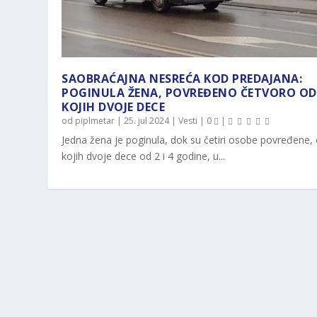
SAOBRAĆAJNA NESREĆA KOD PREDAJANA:
POGINULA ŽENA, POVREĐENO ČETVORO OD
KOJIH DVOJE DECE
od
piplmetar
|
25. jul 2024
|
Vesti
|
0
|
Jedna žena je poginula, dok su četiri osobe povređene,
kojih dvoje dece od 2 i 4 godine, u...