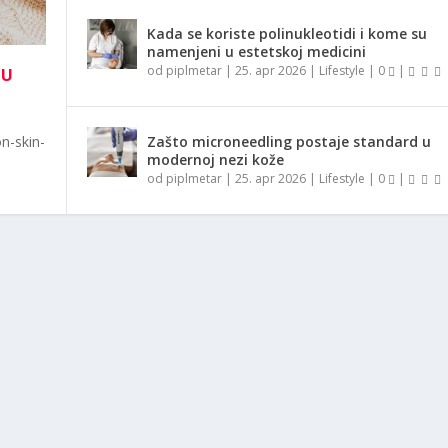
Kada se koriste polinukleotidi i kome su
namenjeni u estetskoj medicini
od
piplmetar
|
25. apr 2026
|
Lifestyle
|
0
|
NU
n-skin-
Zašto microneedling postaje standard u
modernoj nezi kože
od
piplmetar
|
25. apr 2026
|
Lifestyle
|
0
|