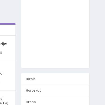
rije!
ao
Biznis
Horoskop
ed
Hrana
FOTO)