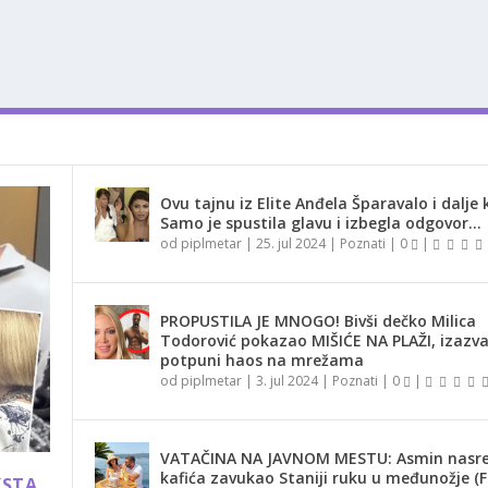
Ovu tajnu iz Elite Anđela Šparavalo i dalje k
Samo je spustila glavu i izbegla odgovor…
od
piplmetar
|
25. jul 2024
|
Poznati
|
0
|
PROPUSTILA JE MNOGO! Bivši dečko Milica
Todorović pokazao MIŠIĆE NA PLAŽI, izazv
potpuni haos na mrežama
od
piplmetar
|
3. jul 2024
|
Poznati
|
0
|
VATAČINA NA JAVNOM MESTU: Asmin nasr
kafića zavukao Staniji ruku u međunožje (
KSTA