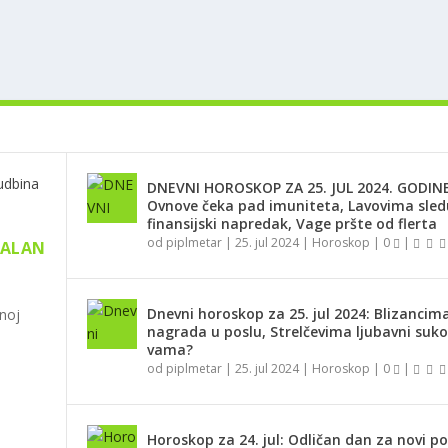
DNEVNI HOROSKOP ZA 25. JUL 2024. GODINE
Ovnove čeka pad imuniteta, Lavovima sled
finansijski napredak, Vage pršte od flerta
od
piplmetar
|
25. jul 2024
|
Horoskop
|
0
|
FALAN
Dnevni horoskop za 25. jul 2024: Blizancima
noj
nagrada u poslu, Strelčevima ljubavni suko
vama?
od
piplmetar
|
25. jul 2024
|
Horoskop
|
0
|
Horoskop za 24. jul: Odličan dan za novi p