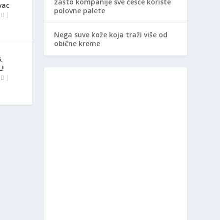
zašto kompanije sve češće koriste
vac
polovne palete
0
|
Nega suve kože koja traži više od
obične kreme
.
L!
0
|