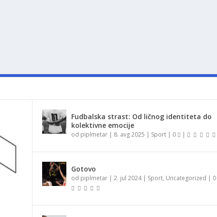
Fudbalska strast: Od ličnog identiteta do
kolektivne emocije
od
piplmetar
|
8. avg 2025
|
Sport
|
0
|
Gotovo
od
piplmetar
|
2. jul 2024
|
Sport
,
Uncategorized
|