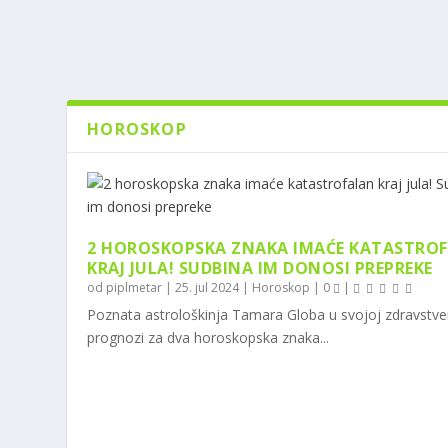
HOROSKOP
2 HOROSKOPSKA ZNAKA IMAĆE KATASTRO
KRAJ JULA! SUDBINA IM DONOSI PREPREKE
od
piplmetar
|
25. jul 2024
|
Horoskop
|
0
|
Poznata astrološkinja Tamara Globa u svojoj zdravstve
prognozi za dva horoskopska znaka...