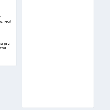
c
z reči!
nu prvi
jena