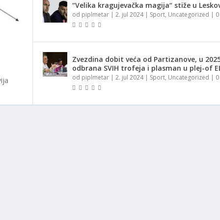
“Velika kragujevačka magija“ stiže u Lesko
od
piplmetar
|
2. jul 2024
|
Sport
,
Uncategorized
|
Zvezdina dobit veća od Partizanove, u 2025
odbrana SVIH trofeja i plasman u plej-of E
od
piplmetar
|
2. jul 2024
|
Sport
,
Uncategorized
|
ija