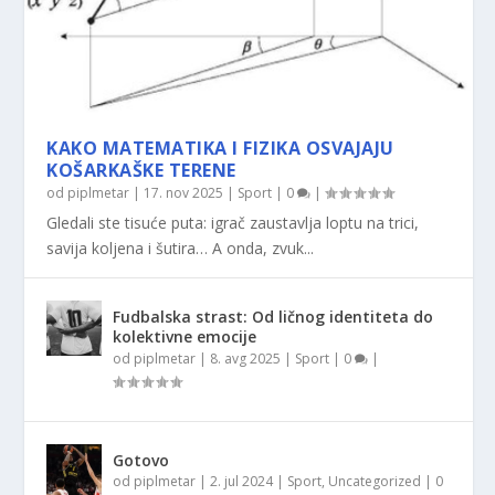
KAKO MATEMATIKA I FIZIKA OSVAJAJU
KOŠARKAŠKE TERENE
od
piplmetar
|
17. nov 2025
|
Sport
|
0
|
Gledali ste tisuće puta: igrač zaustavlja loptu na trici,
savija koljena i šutira… A onda, zvuk...
Fudbalska strast: Od ličnog identiteta do
kolektivne emocije
od
piplmetar
|
8. avg 2025
|
Sport
|
0
|
Gotovo
od
piplmetar
|
2. jul 2024
|
Sport
,
Uncategorized
|
0