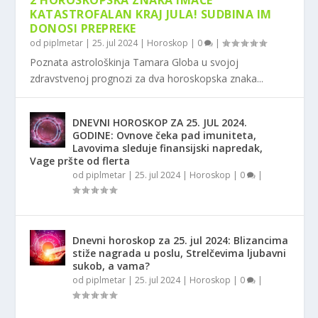
2 HOROSKOPSKA ZNAKA IMAĆE
KATASTROFALAN KRAJ JULA! SUDBINA IM
DONOSI PREPREKE
od
piplmetar
|
25. jul 2024
|
Horoskop
|
0
|
Poznata astrološkinja Tamara Globa u svojoj
zdravstvenoj prognozi za dva horoskopska znaka...
DNEVNI HOROSKOP ZA 25. JUL 2024.
GODINE: Ovnove čeka pad imuniteta,
Lavovima sleduje finansijski napredak,
Vage pršte od flerta
od
piplmetar
|
25. jul 2024
|
Horoskop
|
0
|
Dnevni horoskop za 25. jul 2024: Blizancima
stiže nagrada u poslu, Strelčevima ljubavni
sukob, a vama?
od
piplmetar
|
25. jul 2024
|
Horoskop
|
0
|