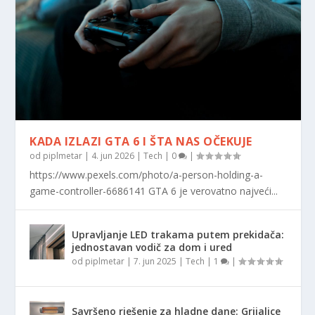
KADA IZLAZI GTA 6 I ŠTA NAS OČEKUJE
od
piplmetar
|
4. jun 2026
|
Tech
|
0
|
https://www.pexels.com/photo/a-person-holding-a-
game-controller-6686141 GTA 6 je verovatno najveći...
Upravljanje LED trakama putem prekidača:
jednostavan vodič za dom i ured
od
piplmetar
|
7. jun 2025
|
Tech
|
1
|
Savršeno rješenje za hladne dane: Grijalice