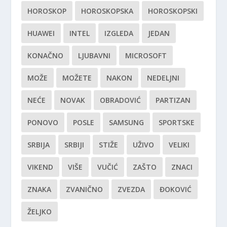
HOROSKOP
HOROSKOPSKA
HOROSKOPSKI
HUAWEI
INTEL
IZGLEDA
JEDAN
KONAČNO
LJUBAVNI
MICROSOFT
MOŽE
MOŽETE
NAKON
NEDELJNI
NEĆE
NOVAK
OBRADOVIĆ
PARTIZAN
PONOVO
POSLE
SAMSUNG
SPORTSKE
SRBIJA
SRBIJI
STIŽE
UŽIVO
VELIKI
VIKEND
VIŠE
VUČIĆ
ZAŠTO
ZNACI
ZNAKA
ZVANIČNO
ZVEZDA
ĐOKOVIĆ
ŽELJKO