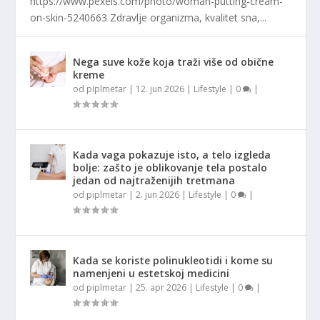
https://www.pexels.com/photo/woman-putting-cream-
on-skin-5240663 Zdravlje organizma, kvalitet sna,...
Nega suve kože koja traži više od obične
kreme
od
piplmetar
|
12. jun 2026
|
Lifestyle
|
0
|
Kada vaga pokazuje isto, a telo izgleda
bolje: zašto je oblikovanje tela postalo
jedan od najtraženijih tretmana
od
piplmetar
|
2. jun 2026
|
Lifestyle
|
0
|
Kada se koriste polinukleotidi i kome su
namenjeni u estetskoj medicini
od
piplmetar
|
25. apr 2026
|
Lifestyle
|
0
|