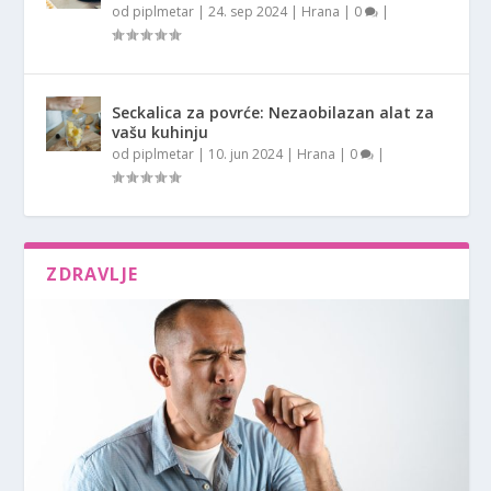
od
piplmetar
|
24. sep 2024
|
Hrana
|
0
|
Seckalica za povrće: Nezaobilazan alat za
vašu kuhinju
od
piplmetar
|
10. jun 2024
|
Hrana
|
0
|
ZDRAVLJE