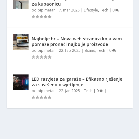
za kupaonicu
od
piplmetar
|
7. mar 2025
|
Lifestyle
,
Tech
|
0
|
Najbolje.hr – Nova web stranica koja vam
pomaže pronaći najbolje proizvode
od
piplmetar
|
22. feb 2025
|
Biznis
,
Tech
|
0
|
LED rasvjeta za garaže – Efikasno rješenje
za savršeno osvjetljenje
od
piplmetar
|
22. jan 2025
|
Tech
|
0
|