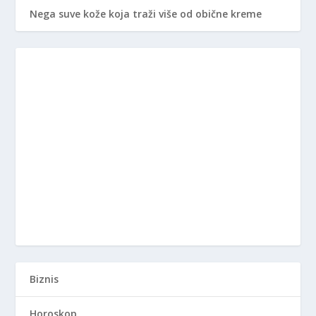
Nega suve kože koja traži više od obične kreme
Biznis
Horoskop