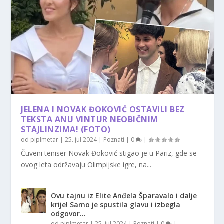
JELENA I NOVAK ĐOKOVIĆ OSTAVILI BEZ
TEKSTA ANU VINTUR NEOBIČNIM
STAJLINZIMA! (FOTO)
od
piplmetar
|
25. jul 2024
|
Poznati
|
0
|
Čuveni teniser Novak Đoković stigao je u Pariz, gde se
ovog leta održavaju Olimpijske igre, na...
Ovu tajnu iz Elite Anđela Šparavalo i dalje
krije! Samo je spustila glavu i izbegla
odgovor…
od
piplmetar
|
25. jul 2024
|
Poznati
|
0
|