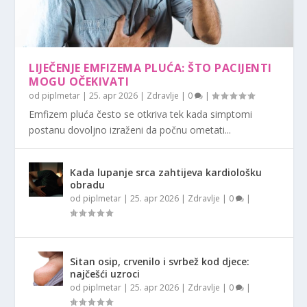
LIJEČENJE EMFIZEMA PLUĆA: ŠTO PACIJENTI
MOGU OČEKIVATI
od
piplmetar
|
25. apr 2026
|
Zdravlje
|
0
|
Emfizem pluća često se otkriva tek kada simptomi
postanu dovoljno izraženi da počnu ometati...
Kada lupanje srca zahtijeva kardiološku
obradu
od
piplmetar
|
25. apr 2026
|
Zdravlje
|
0
|
Sitan osip, crvenilo i svrbež kod djece:
najčešći uzroci
od
piplmetar
|
25. apr 2026
|
Zdravlje
|
0
|