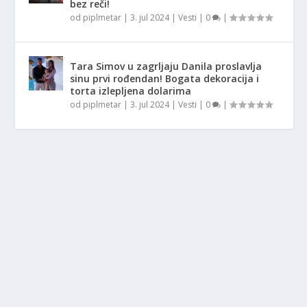
bez reči!
od
piplmetar
|
3. jul 2024
|
Vesti
|
0
|
Tara Simov u zagrljaju Danila proslavlja
sinu prvi rođendan! Bogata dekoracija i
torta izlepljena dolarima
od
piplmetar
|
3. jul 2024
|
Vesti
|
0
|