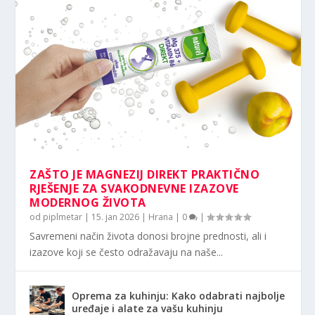
ZAŠTO JE MAGNEZIJ DIREKT PRAKTIČNO
RJEŠENJE ZA SVAKODNEVNE IZAZOVE
MODERNOG ŽIVOTA
od
piplmetar
|
15. jan 2026
|
Hrana
|
0
|
Savremeni način života donosi brojne prednosti, ali i
izazove koji se često odražavaju na naše...
Oprema za kuhinju: Kako odabrati najbolje
uređaje i alate za vašu kuhinju