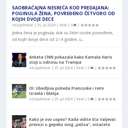
SAOBRAĆAJNA NESREĆA KOD PREDAJANA:
POGINULA ŽENA, POVREĐENO ČETVORO OD
KOJIH DVOJE DECE
od
piplmetar
|
25. jul 2024
|
Vesti
|
0
|
Jedna žena je poginula, dok su četiri osobe povređene,
od kojih dvoje dece od 2 i 4 godine, u...
Anketa CNN pokazala kako Kamala Haris
stoji u odnosu na Trampa
od
piplmetar
|
25. jul 2024
|
Vesti
|
0
|
OI: Ubedljiva pobeda Francuske i remi
Izraela i Malija
od
piplmetar
|
25. jul 2024
|
Vesti
|
0
|
Kako je ovo uspeo? Kada vidite šta Valjevac
prevozi u gepeku svog „pežoa“, ostaćete