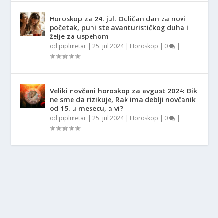
Horoskop za 24. jul: Odličan dan za novi
početak, puni ste avanturističkog duha i
želje za uspehom
od
piplmetar
|
25. jul 2024
|
Horoskop
|
0
|
Veliki novčani horoskop za avgust 2024: Bik
ne sme da rizikuje, Rak ima deblji novčanik
od 15. u mesecu, a vi?
od
piplmetar
|
25. jul 2024
|
Horoskop
|
0
|