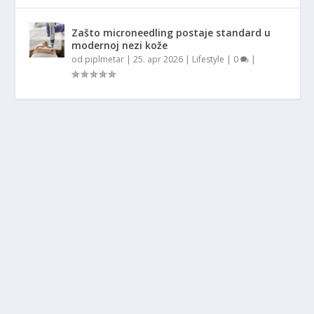
Zašto microneedling postaje standard u
modernoj nezi kože
od
piplmetar
|
25. apr 2026
|
Lifestyle
|
0
|