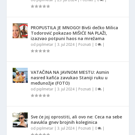
PROPUSTILA JE MNOGO! Bivši dečko Milica
Todorović pokazao MIŠIĆE NA PLAŽI,
izazvao potpuni haos na mrežama
od
piplmetar
|
3. jul 2024
|
Poznati
|
0
|
VATAČINA NA JAVNOM MESTU: Asmin
nasred kafića zavukao Staniji ruku u
međunožje (FOTO)
od
piplmetar
|
3. jul 2024
|
Poznati
|
0
|
Sve će joj oprostiti, ali ovo ne: Ceca na sebe
navukla gnev brojnih koleginica
od
piplmetar
|
3. jul 2024
|
Poznati
|
0
|