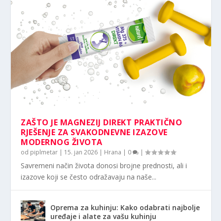
ZAŠTO JE MAGNEZIJ DIREKT PRAKTIČNO
RJEŠENJE ZA SVAKODNEVNE IZAZOVE
MODERNOG ŽIVOTA
od
piplmetar
|
15. jan 2026
|
Hrana
|
0
|
Savremeni način života donosi brojne prednosti, ali i
izazove koji se često odražavaju na naše...
Oprema za kuhinju: Kako odabrati najbolje
uređaje i alate za vašu kuhinju