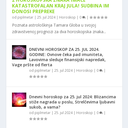
2 HOROSKOPSKA ZNAKA IMAĆE
KATASTROFALAN KRAJ JULA! SUDBINA IM
DONOSI PREPREKE
od
piplmetar
|
25. jul 2024
|
Horoskop
|
0
|
Poznata astrološkinja Tamara Globa u svojoj
zdravstvenoj prognozi za dva horoskopska znaka...
DNEVNI HOROSKOP ZA 25. JUL 2024.
GODINE: Ovnove čeka pad imuniteta,
Lavovima sleduje finansijski napredak,
Vage pršte od flerta
od
piplmetar
|
25. jul 2024
|
Horoskop
|
0
|
Dnevni horoskop za 25. jul 2024: Blizancima
stiže nagrada u poslu, Strelčevima ljubavni
sukob, a vama?
od
piplmetar
|
25. jul 2024
|
Horoskop
|
0
|