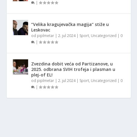
|
“Velika kragujevačka magija“ stiže u
Leskovac
od
piplmetar
|
2. jul 2024
|
Sport
,
Uncategorized
|
0
|
Zvezdina dobit veća od Partizanove, u
2025. odbrana SVIH trofeja i plasman u
plej-of EL!
od
piplmetar
|
2. jul 2024
|
Sport
,
Uncategorized
|
0
|