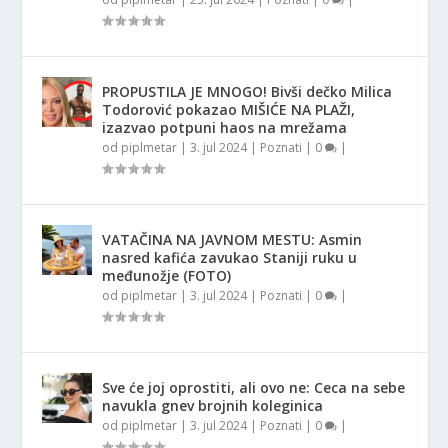
PROPUSTILA JE MNOGO! Bivši dečko Milica
Todorović pokazao MIŠIĆE NA PLAŽI,
izazvao potpuni haos na mrežama
od
piplmetar
|
3. jul 2024
|
Poznati
|
0
|
VATAČINA NA JAVNOM MESTU: Asmin
nasred kafića zavukao Staniji ruku u
međunožje (FOTO)
od
piplmetar
|
3. jul 2024
|
Poznati
|
0
|
Sve će joj oprostiti, ali ovo ne: Ceca na sebe
navukla gnev brojnih koleginica
od
piplmetar
|
3. jul 2024
|
Poznati
|
0
|