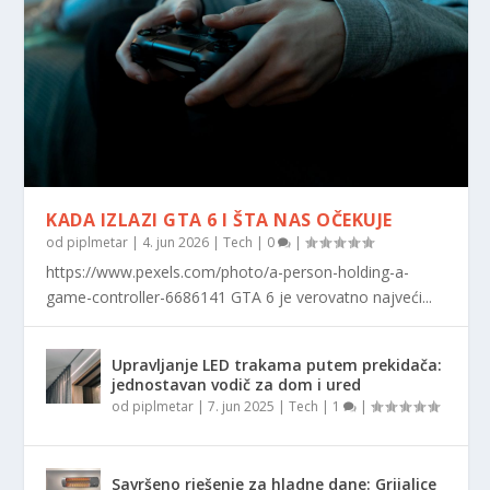
KADA IZLAZI GTA 6 I ŠTA NAS OČEKUJE
od
piplmetar
|
4. jun 2026
|
Tech
|
0
|
https://www.pexels.com/photo/a-person-holding-a-
game-controller-6686141 GTA 6 je verovatno najveći...
Upravljanje LED trakama putem prekidača:
jednostavan vodič za dom i ured
od
piplmetar
|
7. jun 2025
|
Tech
|
1
|
Savršeno rješenje za hladne dane: Grijalice