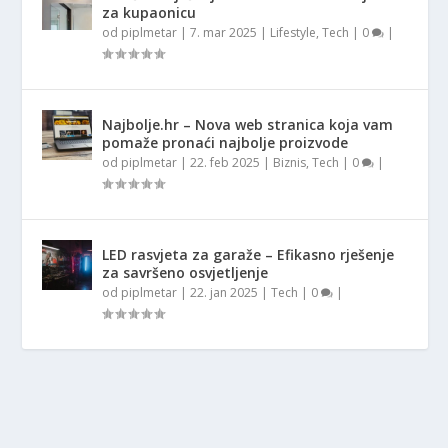
za kupaonicu
od
piplmetar
|
7. mar 2025
|
Lifestyle
,
Tech
|
0
|
Najbolje.hr – Nova web stranica koja vam
pomaže pronaći najbolje proizvode
od
piplmetar
|
22. feb 2025
|
Biznis
,
Tech
|
0
|
LED rasvjeta za garaže – Efikasno rješenje
za savršeno osvjetljenje
od
piplmetar
|
22. jan 2025
|
Tech
|
0
|