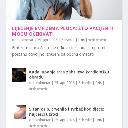
LIJEČENJE EMFIZEMA PLUĆA: ŠTO PACIJENTI
MOGU OČEKIVATI
od
piplmetar
|
25. apr 2026
|
Zdravlje
|
0
|
Emfizem pluća često se otkriva tek kada simptomi
postanu dovoljno izraženi da počnu ometati...
Kada lupanje srca zahtijeva kardiološku
obradu
od
piplmetar
|
25. apr 2026
|
Zdravlje
|
0
|
Sitan osip, crvenilo i svrbež kod djece:
najčešći uzroci
od
piplmetar
|
25. apr 2026
|
Zdravlje
|
0
|