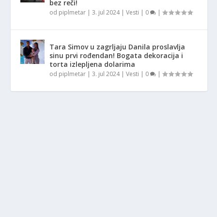
bez reči!
od
piplmetar
|
3. jul 2024
|
Vesti
|
0
|
Tara Simov u zagrljaju Danila proslavlja
sinu prvi rođendan! Bogata dekoracija i
torta izlepljena dolarima
od
piplmetar
|
3. jul 2024
|
Vesti
|
0
|