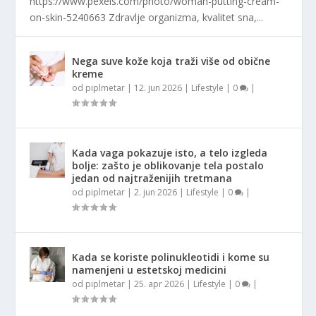
https://www.pexels.com/photo/woman-putting-cream-
on-skin-5240663 Zdravlje organizma, kvalitet sna,...
Nega suve kože koja traži više od obične
kreme
od
piplmetar
|
12. jun 2026
|
Lifestyle
|
0
|
Kada vaga pokazuje isto, a telo izgleda
bolje: zašto je oblikovanje tela postalo
jedan od najtraženijih tretmana
od
piplmetar
|
2. jun 2026
|
Lifestyle
|
0
|
Kada se koriste polinukleotidi i kome su
namenjeni u estetskoj medicini
od
piplmetar
|
25. apr 2026
|
Lifestyle
|
0
|