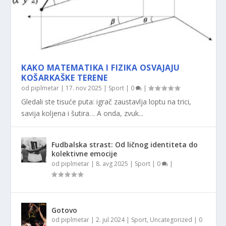
KAKO MATEMATIKA I FIZIKA OSVAJAJU
KOŠARKAŠKE TERENE
od
piplmetar
|
17. nov 2025
|
Sport
|
0
|
Gledali ste tisuće puta: igrač zaustavlja loptu na trici,
savija koljena i šutira… A onda, zvuk...
Fudbalska strast: Od ličnog identiteta do
kolektivne emocije
od
piplmetar
|
8. avg 2025
|
Sport
|
0
|
Gotovo
od
piplmetar
|
2. jul 2024
|
Sport
,
Uncategorized
|
0