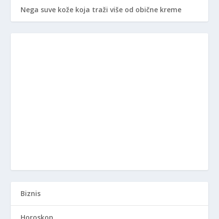
Nega suve kože koja traži više od obične kreme
Biznis
Horoskop