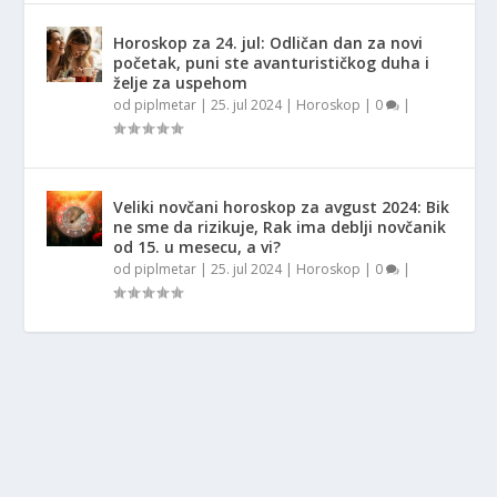
Horoskop za 24. jul: Odličan dan za novi
početak, puni ste avanturističkog duha i
želje za uspehom
od
piplmetar
|
25. jul 2024
|
Horoskop
|
0
|
Veliki novčani horoskop za avgust 2024: Bik
ne sme da rizikuje, Rak ima deblji novčanik
od 15. u mesecu, a vi?
od
piplmetar
|
25. jul 2024
|
Horoskop
|
0
|