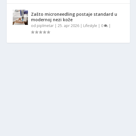
Zašto microneedling postaje standard u
modernoj nezi kože
od
piplmetar
|
25. apr 2026
|
Lifestyle
|
0
|