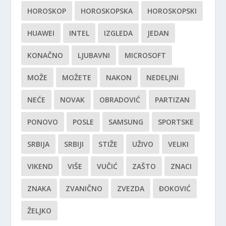
HOROSKOP
HOROSKOPSKA
HOROSKOPSKI
HUAWEI
INTEL
IZGLEDA
JEDAN
KONAČNO
LJUBAVNI
MICROSOFT
MOŽE
MOŽETE
NAKON
NEDELJNI
NEĆE
NOVAK
OBRADOVIĆ
PARTIZAN
PONOVO
POSLE
SAMSUNG
SPORTSKE
SRBIJA
SRBIJI
STIŽE
UŽIVO
VELIKI
VIKEND
VIŠE
VUČIĆ
ZAŠTO
ZNACI
ZNAKA
ZVANIČNO
ZVEZDA
ĐOKOVIĆ
ŽELJKO