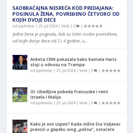
SAOBRAĆAJNA NESREĆA KOD PREDAJANA:
POGINULA ŽENA, POVREĐENO ČETVORO OD
KOJIH DVOJE DECE
od
piplmetar
|
25. jul 2024
|
Vesti
|
0
|
Jedna žena je poginula, dok su četiri osobe povređene,
od kojih dvoje dece od 2 i 4 godine, u...
Anketa CNN pokazala kako Kamala Haris
stoji u odnosu na Trampa
od
piplmetar
|
25. jul 2024
|
Vesti
|
0
|
OI: Ubedljiva pobeda Francuske i remi
Izraela i Malija
od
piplmetar
|
25. jul 2024
|
Vesti
|
0
|
Kako je ovo uspeo? Kada vidite šta Valjevac
prevozi u gepeku svog „pežoa“, ostaćete