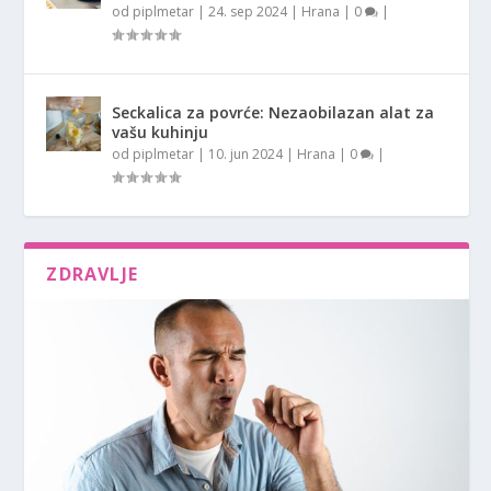
od
piplmetar
|
24. sep 2024
|
Hrana
|
0
|
Seckalica za povrće: Nezaobilazan alat za
vašu kuhinju
od
piplmetar
|
10. jun 2024
|
Hrana
|
0
|
ZDRAVLJE