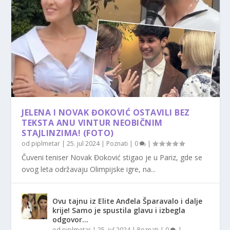
JELENA I NOVAK ĐOKOVIĆ OSTAVILI BEZ
TEKSTA ANU VINTUR NEOBIČNIM
STAJLINZIMA! (FOTO)
od
piplmetar
|
25. jul 2024
|
Poznati
|
0
|
Čuveni teniser Novak Đoković stigao je u Pariz, gde se
ovog leta održavaju Olimpijske igre, na...
Ovu tajnu iz Elite Anđela Šparavalo i dalje
krije! Samo je spustila glavu i izbegla
odgovor…
od
piplmetar
|
25. jul 2024
|
Poznati
|
0
|