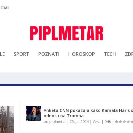
 znali
LE
SPORT
POZNATI
HOROSKOP
TECH
ZDR
Anketa CNN pokazala kako Kamala Haris st
odnosu na Trampa
od
piplmetar
|
25. jul 2024
|
Vesti
|
0
|