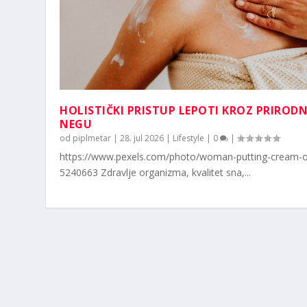
HOLISTIČKI PRISTUP LEPOTI KROZ PRIROD
NEGU
od
piplmetar
|
28. jul 2026
|
Lifestyle
|
0
|
https://www.pexels.com/photo/woman-putting-cream-o
5240663 Zdravlje organizma, kvalitet sna,...