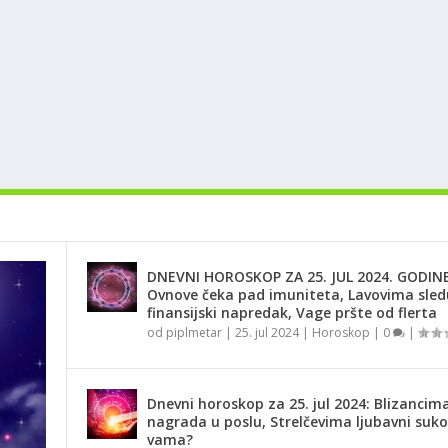
DNEVNI HOROSKOP ZA 25. JUL 2024. GODINE
Ovnove čeka pad imuniteta, Lavovima sled
finansijski napredak, Vage pršte od flerta
od
piplmetar
|
25. jul 2024
|
Horoskop
|
0
|
Dnevni horoskop za 25. jul 2024: Blizancima
nagrada u poslu, Strelčevima ljubavni suko
vama?