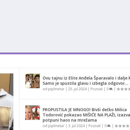
Ovu tajnu iz Elite Anđela Šparavalo i dalje k
Samo je spustila glavu i izbegla odgovor…
od
piplmetar
|
25. jul 2024
|
Poznati
|
0
|
PROPUSTILA JE MNOGO! Bivši dečko Milica
Todorović pokazao MIŠIĆE NA PLAŽI, izazv
potpuni haos na mrežama
od
piplmetar
|
3. jul 2024
|
Poznati
|
0
|