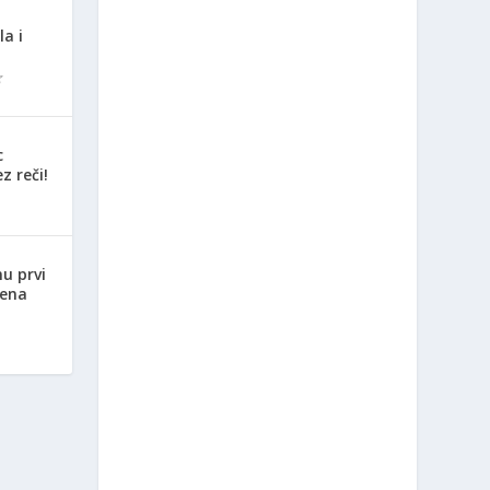
la i
c
z reči!
nu prvi
jena