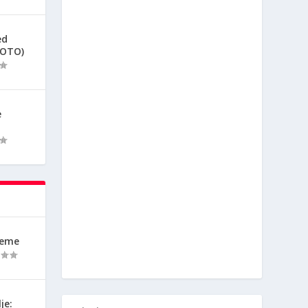
ed
FOTO)
e
reme
je: