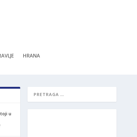
AVLJE
HRANA
oji u