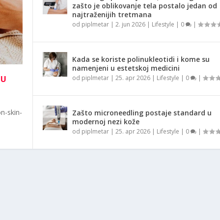
zašto je oblikovanje tela postalo jedan od
najtraženijih tretmana
od
piplmetar
|
2. jun 2026
|
Lifestyle
|
0
|
Kada se koriste polinukleotidi i kome su
namenjeni u estetskoj medicini
NU
od
piplmetar
|
25. apr 2026
|
Lifestyle
|
0
|
n-skin-
Zašto microneedling postaje standard u
modernoj nezi kože
od
piplmetar
|
25. apr 2026
|
Lifestyle
|
0
|