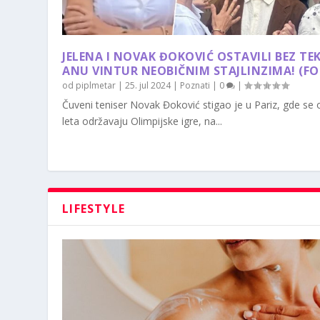
JELENA I NOVAK ĐOKOVIĆ OSTAVILI BEZ TE
ANU VINTUR NEOBIČNIM STAJLINZIMA! (F
od
piplmetar
|
25. jul 2024
|
Poznati
|
0
|
Čuveni teniser Novak Đoković stigao je u Pariz, gde se
leta održavaju Olimpijske igre, na...
LIFESTYLE