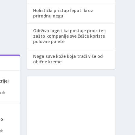
Holistički pristup lepoti kroz
prirodnu negu
Održiva logistika postaje prioritet:
zašto kompanije sve češće koriste
polovne palete
Nega suve kože koja traži više od
obične kreme
rije!
ao