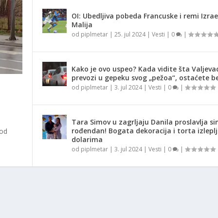
OI: Ubedljiva pobeda Francuske i remi Izrae
Malija
od
piplmetar
|
25. jul 2024
|
Vesti
|
0
|
Kako je ovo uspeo? Kada vidite šta Valjeva
prevozi u gepeku svog „pežoa“, ostaćete be
od
piplmetar
|
3. jul 2024
|
Vesti
|
0
|
Tara Simov u zagrljaju Danila proslavlja si
rođendan! Bogata dekoracija i torta izlepl
 od
dolarima
od
piplmetar
|
3. jul 2024
|
Vesti
|
0
|