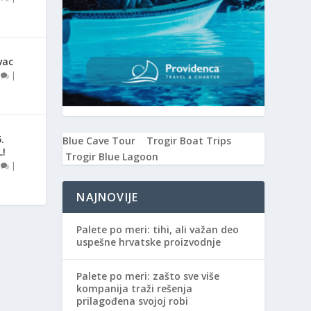
vac
0
|
.
Blue Cave Tour
Trogir Boat Trips
L!
Trogir Blue Lagoon
0
|
NAJNOVIJE
Palete po meri: tihi, ali važan deo
uspešne hrvatske proizvodnje
Palete po meri: zašto sve više
kompanija traži rešenja
prilagođena svojoj robi