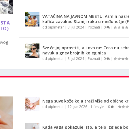
VATAČINA NA JAVNOM MESTU: Asmin nasr
kafića zavukao Staniji ruku u međunožje (
KSTA
od
piplmetar
|
3. jul 2024
|
Poznati
|
0
|
OTO)
 ovog
Sve će joj oprostiti, ali ovo ne: Ceca na seb
navukla gnev brojnih koleginica
od
piplmetar
|
3. jul 2024
|
Poznati
|
0
|
Nega suve kože koja traži više od obične k
od
piplmetar
|
12. jun 2026
|
Lifestyle
|
0
|
Kada vaga pokazuje isto, a telo izgleda bol