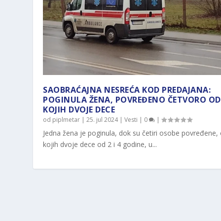
SAOBRAĆAJNA NESREĆA KOD PREDAJANA:
POGINULA ŽENA, POVREĐENO ČETVORO OD
KOJIH DVOJE DECE
od
piplmetar
|
25. jul 2024
|
Vesti
|
0
|
Jedna žena je poginula, dok su četiri osobe povređene,
kojih dvoje dece od 2 i 4 godine, u...