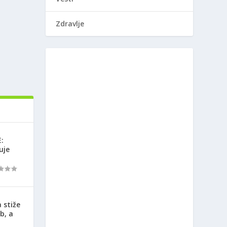
Zdravlje
:
uje
 stiže
b, a