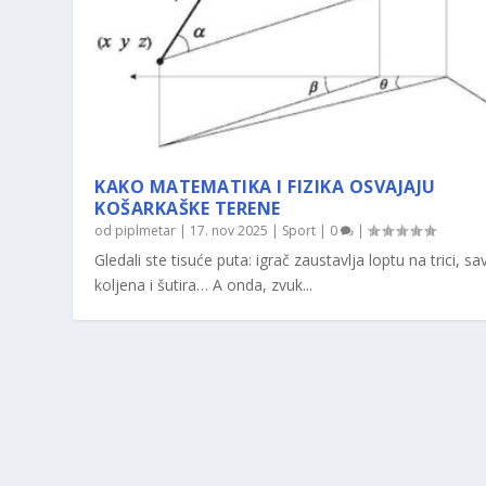
KAKO MATEMATIKA I FIZIKA OSVAJAJU
KOŠARKAŠKE TERENE
od
piplmetar
|
17. nov 2025
|
Sport
|
0
|
Gledali ste tisuće puta: igrač zaustavlja loptu na trici, sav
koljena i šutira… A onda, zvuk...