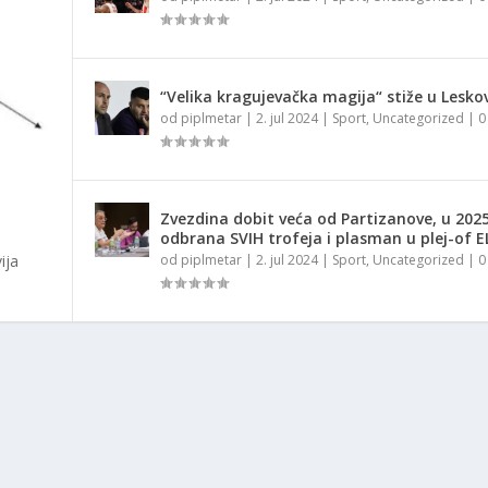
“Velika kragujevačka magija“ stiže u Lesko
od
piplmetar
|
2. jul 2024
|
Sport
,
Uncategorized
|
Zvezdina dobit veća od Partizanove, u 2025
odbrana SVIH trofeja i plasman u plej-of E
ija
od
piplmetar
|
2. jul 2024
|
Sport
,
Uncategorized
|