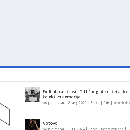
Fudbalska strast: Od ličnog identiteta do
kolektivne emocije
od
piplmetar
|
8. avg 2025
|
Sport
|
0
|
Gotovo
od
piplmetar
|
2. jul 2024
|
Sport
,
Uncategorized
|