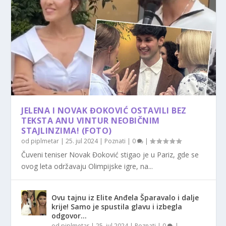
JELENA I NOVAK ĐOKOVIĆ OSTAVILI BEZ
TEKSTA ANU VINTUR NEOBIČNIM
STAJLINZIMA! (FOTO)
od
piplmetar
|
25. jul 2024
|
Poznati
|
0
|
Čuveni teniser Novak Đoković stigao je u Pariz, gde se
ovog leta održavaju Olimpijske igre, na...
Ovu tajnu iz Elite Anđela Šparavalo i dalje
krije! Samo je spustila glavu i izbegla
odgovor…
od
piplmetar
|
25. jul 2024
|
Poznati
|
0
|