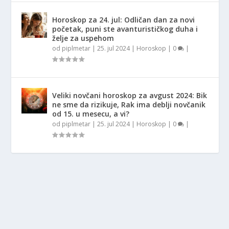
Horoskop za 24. jul: Odličan dan za novi
početak, puni ste avanturističkog duha i
želje za uspehom
od
piplmetar
|
25. jul 2024
|
Horoskop
|
0
|
Veliki novčani horoskop za avgust 2024: Bik
ne sme da rizikuje, Rak ima deblji novčanik
od 15. u mesecu, a vi?
od
piplmetar
|
25. jul 2024
|
Horoskop
|
0
|