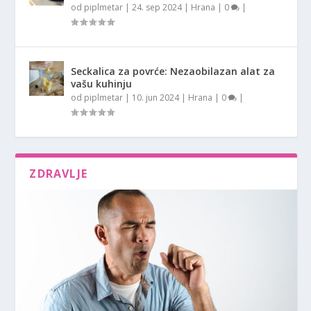
od
piplmetar
|
24. sep 2024
|
Hrana
|
0
|
Seckalica za povrće: Nezaobilazan alat za
vašu kuhinju
od
piplmetar
|
10. jun 2024
|
Hrana
|
0
|
ZDRAVLJE