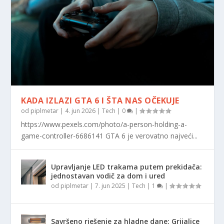
KADA IZLAZI GTA 6 I ŠTA NAS OČEKUJE
od
piplmetar
|
4. jun 2026
|
Tech
|
0
|
https://www.pexels.com/photo/a-person-holding-a-
game-controller-6686141 GTA 6 je verovatno najveći...
Upravljanje LED trakama putem prekidača:
jednostavan vodič za dom i ured
od
piplmetar
|
7. jun 2025
|
Tech
|
1
|
Savršeno rješenje za hladne dane: Grijalice