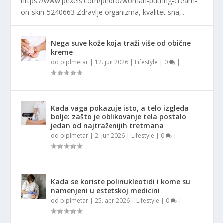
https://www.pexels.com/photo/woman-putting-cream-
on-skin-5240663 Zdravlje organizma, kvalitet sna,...
Nega suve kože koja traži više od obične
kreme
od
piplmetar
|
12. jun 2026
|
Lifestyle
|
0
|
Kada vaga pokazuje isto, a telo izgleda
bolje: zašto je oblikovanje tela postalo
jedan od najtraženijih tretmana
od
piplmetar
|
2. jun 2026
|
Lifestyle
|
0
|
Kada se koriste polinukleotidi i kome su
namenjeni u estetskoj medicini
od
piplmetar
|
25. apr 2026
|
Lifestyle
|
0
|