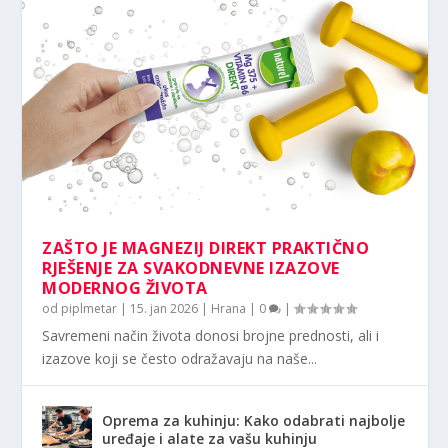
ZAŠTO JE MAGNEZIJ DIREKT PRAKTIČNO
RJEŠENJE ZA SVAKODNEVNE IZAZOVE
MODERNOG ŽIVOTA
od
piplmetar
|
15. jan 2026
|
Hrana
|
0
|
Savremeni način života donosi brojne prednosti, ali i
izazove koji se često odražavaju na naše...
Oprema za kuhinju: Kako odabrati najbolje
uređaje i alate za vašu kuhinju