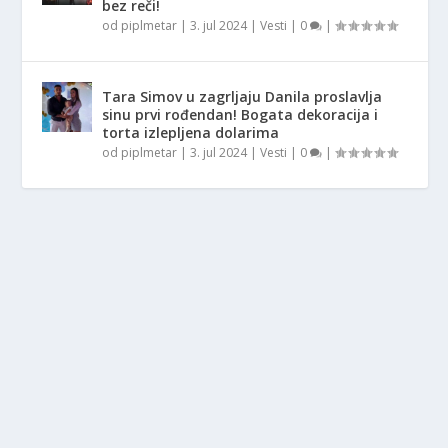
bez reči!
od
piplmetar
|
3. jul 2024
|
Vesti
|
0
|
Tara Simov u zagrljaju Danila proslavlja
sinu prvi rođendan! Bogata dekoracija i
torta izlepljena dolarima
od
piplmetar
|
3. jul 2024
|
Vesti
|
0
|