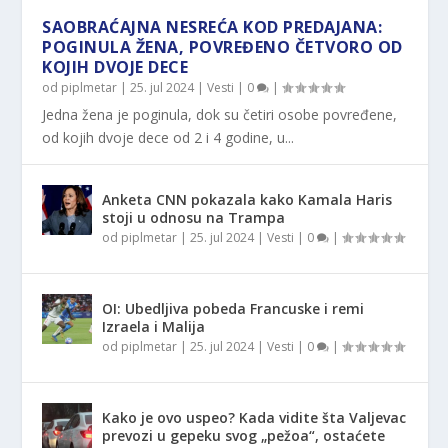
SAOBRAĆAJNA NESREĆA KOD PREDAJANA:
POGINULA ŽENA, POVREĐENO ČETVORO OD
KOJIH DVOJE DECE
od
piplmetar
|
25. jul 2024
|
Vesti
|
0
|
Jedna žena je poginula, dok su četiri osobe povređene,
od kojih dvoje dece od 2 i 4 godine, u...
Anketa CNN pokazala kako Kamala Haris
stoji u odnosu na Trampa
od
piplmetar
|
25. jul 2024
|
Vesti
|
0
|
OI: Ubedljiva pobeda Francuske i remi
Izraela i Malija
od
piplmetar
|
25. jul 2024
|
Vesti
|
0
|
Kako je ovo uspeo? Kada vidite šta Valjevac
prevozi u gepeku svog „pežoa“, ostaćete