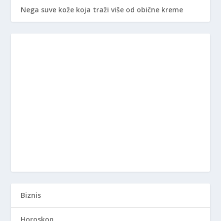
Nega suve kože koja traži više od obične kreme
Biznis
Horoskop