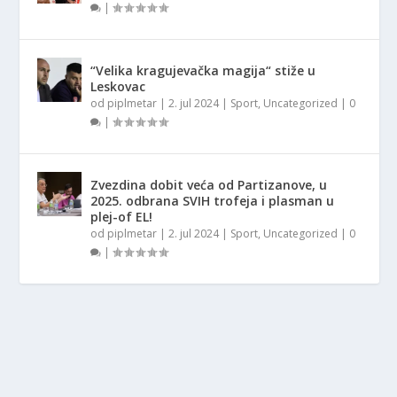
|
“Velika kragujevačka magija“ stiže u
Leskovac
od
piplmetar
|
2. jul 2024
|
Sport
,
Uncategorized
|
0
|
Zvezdina dobit veća od Partizanove, u
2025. odbrana SVIH trofeja i plasman u
plej-of EL!
od
piplmetar
|
2. jul 2024
|
Sport
,
Uncategorized
|
0
|