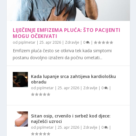
LIJEČENJE EMFIZEMA PLUĆA: ŠTO PACIJENTI
MOGU OČEKIVATI
od
piplmetar
|
25. apr 2026
|
Zdravlje
|
0
|
Emfizem pluća često se otkriva tek kada simptomi
postanu dovoljno izraženi da počnu ometati...
Kada lupanje srca zahtijeva kardiološku
obradu
od
piplmetar
|
25. apr 2026
|
Zdravlje
|
0
|
Sitan osip, crvenilo i svrbež kod djece:
najčešći uzroci
od
piplmetar
|
25. apr 2026
|
Zdravlje
|
0
|