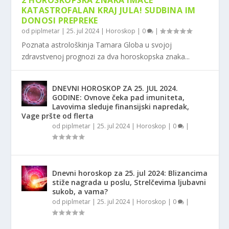
2 HOROSKOPSKA ZNAKA IMAĆE
KATASTROFALAN KRAJ JULA! SUDBINA IM
DONOSI PREPREKE
od
piplmetar
|
25. jul 2024
|
Horoskop
|
0
|
Poznata astrološkinja Tamara Globa u svojoj
zdravstvenoj prognozi za dva horoskopska znaka...
DNEVNI HOROSKOP ZA 25. JUL 2024.
GODINE: Ovnove čeka pad imuniteta,
Lavovima sleduje finansijski napredak,
Vage pršte od flerta
od
piplmetar
|
25. jul 2024
|
Horoskop
|
0
|
Dnevni horoskop za 25. jul 2024: Blizancima
stiže nagrada u poslu, Strelčevima ljubavni
sukob, a vama?
od
piplmetar
|
25. jul 2024
|
Horoskop
|
0
|