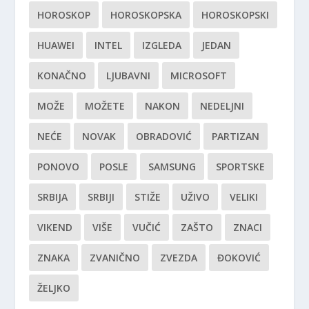
HOROSKOP
HOROSKOPSKA
HOROSKOPSKI
HUAWEI
INTEL
IZGLEDA
JEDAN
KONAČNO
LJUBAVNI
MICROSOFT
MOŽE
MOŽETE
NAKON
NEDELJNI
NEĆE
NOVAK
OBRADOVIĆ
PARTIZAN
PONOVO
POSLE
SAMSUNG
SPORTSKE
SRBIJA
SRBIJI
STIŽE
UŽIVO
VELIKI
VIKEND
VIŠE
VUČIĆ
ZAŠTO
ZNACI
ZNAKA
ZVANIČNO
ZVEZDA
ĐOKOVIĆ
ŽELJKO