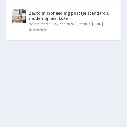
Zašto microneedling postaje standard u
modernoj nezi kože
od
piplmetar
|
25. apr 2026
|
Lifestyle
|
0
|