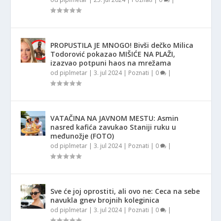
PROPUSTILA JE MNOGO! Bivši dečko Milica
Todorović pokazao MIŠIĆE NA PLAŽI,
izazvao potpuni haos na mrežama
od
piplmetar
|
3. jul 2024
|
Poznati
|
0
|
VATAČINA NA JAVNOM MESTU: Asmin
nasred kafića zavukao Staniji ruku u
međunožje (FOTO)
od
piplmetar
|
3. jul 2024
|
Poznati
|
0
|
Sve će joj oprostiti, ali ovo ne: Ceca na sebe
navukla gnev brojnih koleginica
od
piplmetar
|
3. jul 2024
|
Poznati
|
0
|