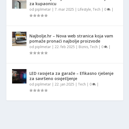
za kupaonicu
od
piplmetar
|
7. mar 2025
|
Lifestyle
,
Tech
|
0
|
Najbolje.hr – Nova web stranica koja vam
pomaže pronaći najbolje proizvode
od
piplmetar
|
22. feb 2025
|
Biznis
,
Tech
|
0
|
LED rasvjeta za garaže – Efikasno rješenje
za savršeno osvjetljenje
od
piplmetar
|
22. jan 2025
|
Tech
|
0
|