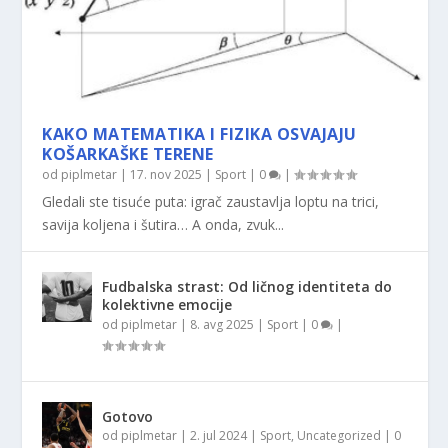
KAKO MATEMATIKA I FIZIKA OSVAJAJU
KOŠARKAŠKE TERENE
od
piplmetar
|
17. nov 2025
|
Sport
|
0
|
Gledali ste tisuće puta: igrač zaustavlja loptu na trici,
savija koljena i šutira… A onda, zvuk...
Fudbalska strast: Od ličnog identiteta do
kolektivne emocije
od
piplmetar
|
8. avg 2025
|
Sport
|
0
|
Gotovo
od
piplmetar
|
2. jul 2024
|
Sport
,
Uncategorized
|
0