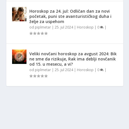
Horoskop za 24. jul: Odličan dan za novi
početak, puni ste avanturističkog duha i
želje za uspehom
od
piplmetar
|
25. jul 2024
|
Horoskop
|
0
|
Veliki novčani horoskop za avgust 2024: Bik
ne sme da rizikuje, Rak ima deblji novčanik
od 15. u mesecu, a vi?
od
piplmetar
|
25. jul 2024
|
Horoskop
|
0
|