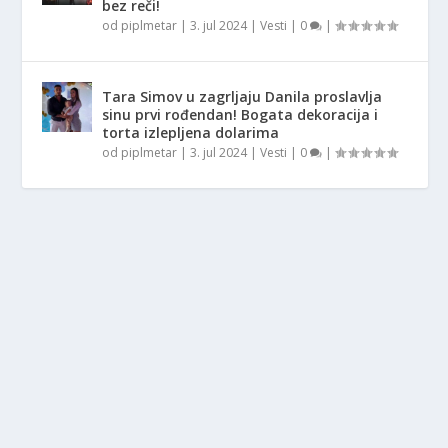
bez reči!
od
piplmetar
|
3. jul 2024
|
Vesti
|
0
|
Tara Simov u zagrljaju Danila proslavlja
sinu prvi rođendan! Bogata dekoracija i
torta izlepljena dolarima
od
piplmetar
|
3. jul 2024
|
Vesti
|
0
|