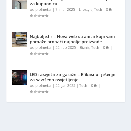
za kupaonicu
od
piplmetar
|
7. mar 2025
|
Lifestyle
,
Tech
|
0
|
Najbolje.hr – Nova web stranica koja vam
pomaže pronaći najbolje proizvode
od
piplmetar
|
22. feb 2025
|
Biznis
,
Tech
|
0
|
LED rasvjeta za garaže – Efikasno rješenje
za savršeno osvjetljenje
od
piplmetar
|
22. jan 2025
|
Tech
|
0
|