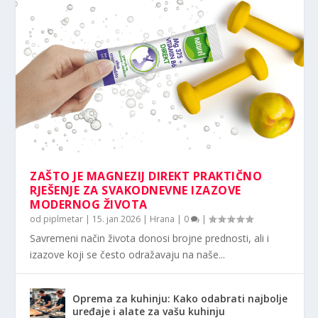
ZAŠTO JE MAGNEZIJ DIREKT PRAKTIČNO
RJEŠENJE ZA SVAKODNEVNE IZAZOVE
MODERNOG ŽIVOTA
od
piplmetar
|
15. jan 2026
|
Hrana
|
0
|
Savremeni način života donosi brojne prednosti, ali i
izazove koji se često odražavaju na naše...
Oprema za kuhinju: Kako odabrati najbolje
uređaje i alate za vašu kuhinju