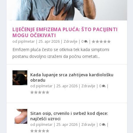
LIJEČENJE EMFIZEMA PLUĆA: ŠTO PACIJENTI
MOGU OČEKIVATI
od
piplmetar
|
25. apr 2026
|
Zdravlje
|
0
|
Emfizem pluća često se otkriva tek kada simptomi
postanu dovoljno izraženi da počnu ometati...
Kada lupanje srca zahtijeva kardiološku
obradu
od
piplmetar
|
25. apr 2026
|
Zdravlje
|
0
|
Sitan osip, crvenilo i svrbež kod djece:
najčešći uzroci
od
piplmetar
|
25. apr 2026
|
Zdravlje
|
0
|