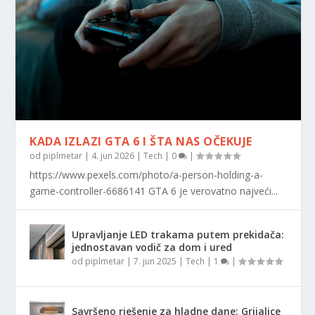
KADA IZLAZI GTA 6 I ŠTA NAS OČEKUJE
od
piplmetar
|
4. jun 2026
|
Tech
|
0
|
https://www.pexels.com/photo/a-person-holding-a-
game-controller-6686141 GTA 6 je verovatno najveći...
Upravljanje LED trakama putem prekidača:
jednostavan vodič za dom i ured
od
piplmetar
|
7. jun 2025
|
Tech
|
1
|
Savršeno rješenje za hladne dane: Grijalice