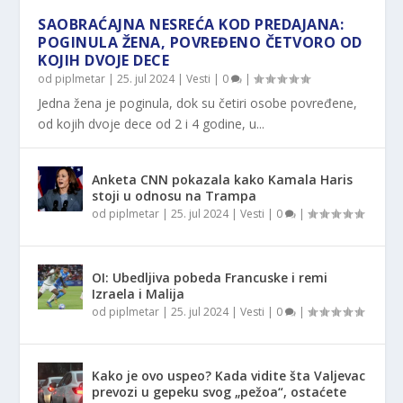
SAOBRAĆAJNA NESREĆA KOD PREDAJANA:
POGINULA ŽENA, POVREĐENO ČETVORO OD
KOJIH DVOJE DECE
od
piplmetar
|
25. jul 2024
|
Vesti
|
0
|
Jedna žena je poginula, dok su četiri osobe povređene,
od kojih dvoje dece od 2 i 4 godine, u...
Anketa CNN pokazala kako Kamala Haris
stoji u odnosu na Trampa
od
piplmetar
|
25. jul 2024
|
Vesti
|
0
|
OI: Ubedljiva pobeda Francuske i remi
Izraela i Malija
od
piplmetar
|
25. jul 2024
|
Vesti
|
0
|
Kako je ovo uspeo? Kada vidite šta Valjevac
prevozi u gepeku svog „pežoa“, ostaćete