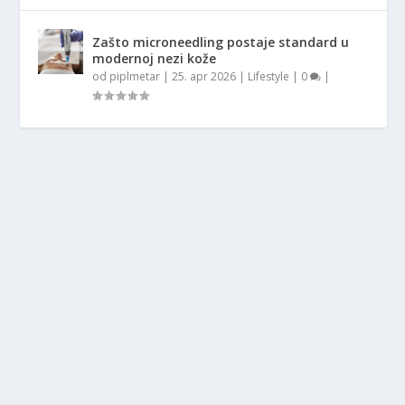
Zašto microneedling postaje standard u
modernoj nezi kože
od
piplmetar
|
25. apr 2026
|
Lifestyle
|
0
|