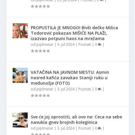
PROPUSTILA JE MNOGO! Bivši dečko Milica
Todorović pokazao MIŠIĆE NA PLAŽI,
izazvao potpuni haos na mrežama
od
piplmetar
|
3. jul 2024
|
Poznati
|
0
|
VATAČINA NA JAVNOM MESTU: Asmin
nasred kafića zavukao Staniji ruku u
međunožje (FOTO)
od
piplmetar
|
3. jul 2024
|
Poznati
|
0
|
Sve će joj oprostiti, ali ovo ne: Ceca na sebe
navukla gnev brojnih koleginica
od
piplmetar
|
3. jul 2024
|
Poznati
|
0
|