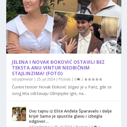
JELENA I NOVAK ĐOKOVIĆ OSTAVILI BEZ
TEKSTA ANU VINTUR NEOBIČNIM
STAJLINZIMA! (FOTO)
od
piplmetar
|
25. jul 2024
|
Poznati
|
0
|
Čuveni teniser Novak Đoković stigao je u Pariz, gde se
ovog leta održavaju Olimpijske igre, na...
Ovu tajnu iz Elite Anđela Šparavalo i dalje
krije! Samo je spustila glavu i izbegla
odgovor…
od
piplmetar
|
25. jul 2024
|
Poznati
|
0
|