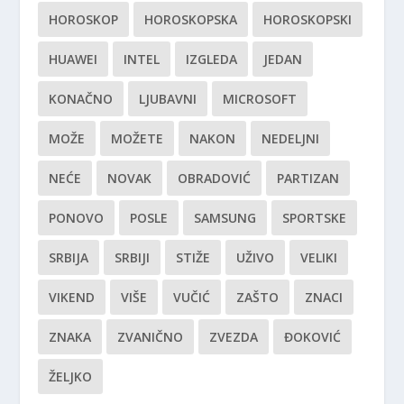
HOROSKOP
HOROSKOPSKA
HOROSKOPSKI
HUAWEI
INTEL
IZGLEDA
JEDAN
KONAČNO
LJUBAVNI
MICROSOFT
MOŽE
MOŽETE
NAKON
NEDELJNI
NEĆE
NOVAK
OBRADOVIĆ
PARTIZAN
PONOVO
POSLE
SAMSUNG
SPORTSKE
SRBIJA
SRBIJI
STIŽE
UŽIVO
VELIKI
VIKEND
VIŠE
VUČIĆ
ZAŠTO
ZNACI
ZNAKA
ZVANIČNO
ZVEZDA
ĐOKOVIĆ
ŽELJKO