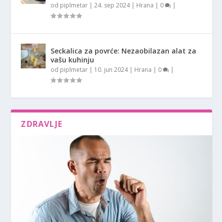
od
piplmetar
|
24. sep 2024
|
Hrana
|
0
|
Seckalica za povrće: Nezaobilazan alat za
vašu kuhinju
od
piplmetar
|
10. jun 2024
|
Hrana
|
0
|
ZDRAVLJE