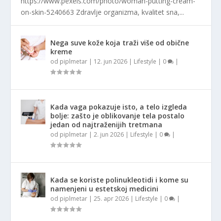
https://www.pexels.com/photo/woman-putting-cream-
on-skin-5240663 Zdravlje organizma, kvalitet sna,...
Nega suve kože koja traži više od obične
kreme
od
piplmetar
|
12. jun 2026
|
Lifestyle
|
0
|
Kada vaga pokazuje isto, a telo izgleda
bolje: zašto je oblikovanje tela postalo
jedan od najtraženijih tretmana
od
piplmetar
|
2. jun 2026
|
Lifestyle
|
0
|
Kada se koriste polinukleotidi i kome su
namenjeni u estetskoj medicini
od
piplmetar
|
25. apr 2026
|
Lifestyle
|
0
|