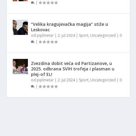
|
“Velika kragujevačka magija“ stiže u
Leskovac
od
piplmetar
|
2. jul 2024
|
Sport
,
Uncategorized
|
0
|
Zvezdina dobit veća od Partizanove, u
2025. odbrana SVIH trofeja i plasman u
plej-of EL!
od
piplmetar
|
2. jul 2024
|
Sport
,
Uncategorized
|
0
|