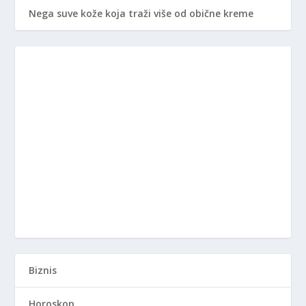
Nega suve kože koja traži više od obične kreme
Biznis
Horoskop