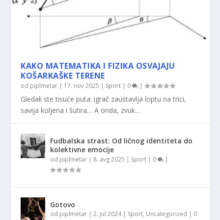
KAKO MATEMATIKA I FIZIKA OSVAJAJU
KOŠARKAŠKE TERENE
od
piplmetar
|
17. nov 2025
|
Sport
|
0
|
Gledali ste tisuće puta: igrač zaustavlja loptu na trici,
savija koljena i šutira… A onda, zvuk...
Fudbalska strast: Od ličnog identiteta do
kolektivne emocije
od
piplmetar
|
8. avg 2025
|
Sport
|
0
|
Gotovo
od
piplmetar
|
2. jul 2024
|
Sport
,
Uncategorized
|
0