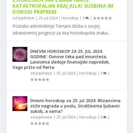
2 HOROSKOPSKA ZNAKA IMAĆE
KATASTROFALAN KRAJ JULA! SUDBINA IM
DONOSI PREPREKE
od
piplmetar
|
25. jul 2024
|
Horoskop
|
0
|
Poznata astrološkinja Tamara Globa u svojoj
zdravstvenoj prognozi za dva horoskopska znaka...
DNEVNI HOROSKOP ZA 25. JUL 2024.
GODINE: Ovnove čeka pad imuniteta,
Lavovima sleduje finansijski napredak,
Vage pršte od flerta
od
piplmetar
|
25. jul 2024
|
Horoskop
|
0
|
Dnevni horoskop za 25. jul 2024: Blizancima
stiže nagrada u poslu, Strelčevima ljubavni
sukob, a vama?
od
piplmetar
|
25. jul 2024
|
Horoskop
|
0
|