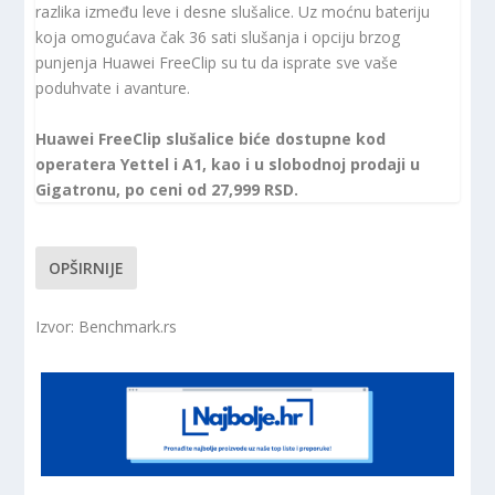
razlika između leve i desne slušalice. Uz moćnu bateriju
koja omogućava čak 36 sati slušanja i opciju brzog
punjenja Huawei FreeClip su tu da isprate sve vaše
poduhvate i avanture.
Huawei FreeClip slušalice biće dostupne kod
operatera Yettel i A1, kao i u slobodnoj prodaji u
Gigatronu, po ceni od 27,999 RSD.
OPŠIRNIJE
Izvor: Benchmark.rs