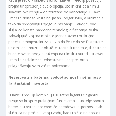
Kada je reč o kvalitetu zvuka, Huawei FreeClip poseduju
brojna unapređenja audio opcija, što ih čini idealnim u
svakom okruženju – od teretane do kancelarije. Huawei
FreeClip donose kristalno jasan i bogat zvuk, a kreirane su
tako da sprečavaju i njegovo rasipanje. Takođe, ove
slušalice koriste napredne tehnologije filtriranja zvuka,
zahvaljujući kojima možete jednostavno i praktično
podesiti ambijentalni zvuk. Bilo da želite da se fokusirate
uz omiljenu muziku dok učite, radite ili trenirate, ili želite da
budete svesni svog okruženja na ulici ili u prirodi, Huawei
FreeClip slušalice se jednostavno i besprekorno
prilagođavaju svim vašim potrebama.
Neverovatna baterija, vodootpornost i još mnogo
fantastičnih noviteta
Huawei FreeClip kombinuju izuzetno lagani i elegantni
dizajn sa brojnim praktičnim funkcijama. Ljubitelje sporta i
boravka u prirodi posebno će obradovati otpornost ovih
slušalica na prašinu, znoj i vodu, kao i to što ne postoji