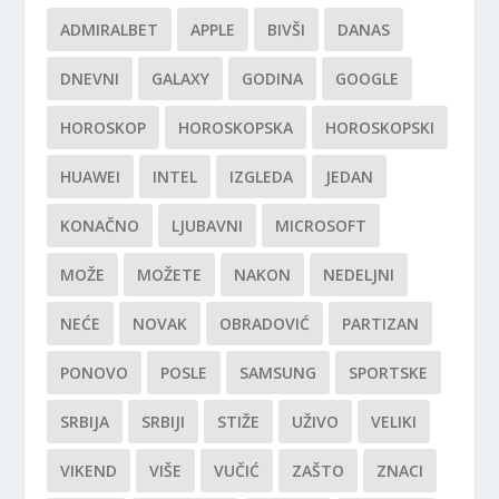
ADMIRALBET
APPLE
BIVŠI
DANAS
DNEVNI
GALAXY
GODINA
GOOGLE
HOROSKOP
HOROSKOPSKA
HOROSKOPSKI
HUAWEI
INTEL
IZGLEDA
JEDAN
KONAČNO
LJUBAVNI
MICROSOFT
MOŽE
MOŽETE
NAKON
NEDELJNI
NEĆE
NOVAK
OBRADOVIĆ
PARTIZAN
PONOVO
POSLE
SAMSUNG
SPORTSKE
SRBIJA
SRBIJI
STIŽE
UŽIVO
VELIKI
VIKEND
VIŠE
VUČIĆ
ZAŠTO
ZNACI