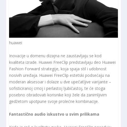
huawei
Inovacije u domenu dizajna ne zaustavljaju se kod
kvaliteta izrade. Huawei FreeClip predstavljaju deo Huawei
Fashion Forward strategije, koja spaja stil i udobnost
nosivih uređaja. Huawei FreeClip estetski podsećaju na
moderan aksesoar i dolaze u dve upečatljive varijante –
sofisticiranoj crnoj i perlastoj ljubičastoj, te će stoga
posebno obradovati korisnike koji žele da zanimljivim
gedžetom upotpune svoje prolećne kombinacije.
Fantastično audio iskustvo u svim prilikama