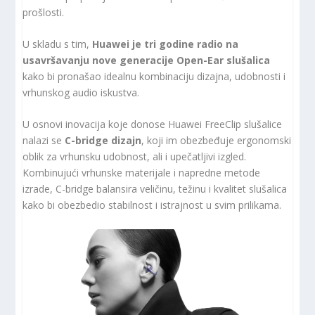
prošlosti.
U skladu s tim,
Huawei je tri godine radio na
usavršavanju nove generacije Open-Ear slušalica
kako bi pronašao idealnu kombinaciju dizajna, udobnosti i
vrhunskog audio iskustva.
U osnovi inovacija koje donose Huawei FreeClip slušalice
nalazi se
C-bridge dizajn
, koji im obezbeđuje ergonomski
oblik za vrhunsku udobnost, ali i upečatljivi izgled.
Kombinujući vrhunske materijale i napredne metode
izrade, C-bridge balansira veličinu, težinu i kvalitet slušalica
kako bi obezbedio stabilnost i istrajnost u svim prilikama.