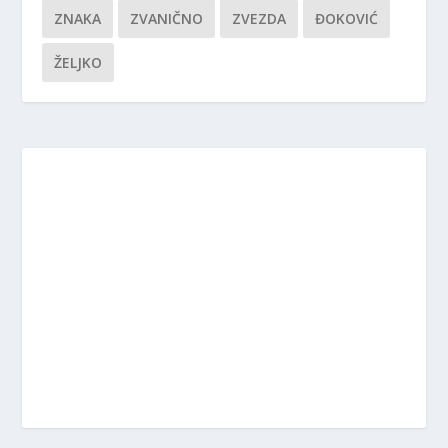
ZNAKA
ZVANIČNO
ZVEZDA
ĐOKOVIĆ
ŽELJKO