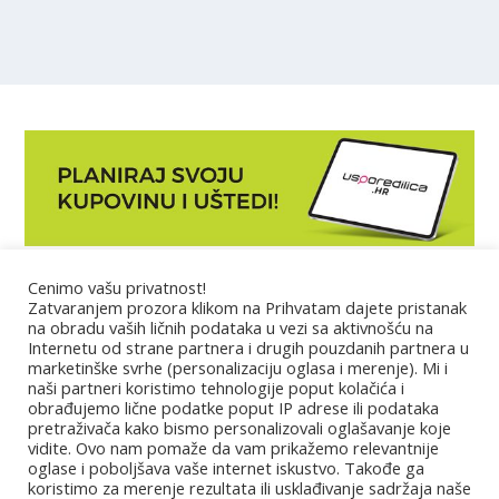
Cenimo vašu privatnost!
Marketing
Zatvaranjem prozora klikom na Prihvatam dajete pristanak
na obradu vaših ličnih podataka u vezi sa aktivnošću na
Internetu od strane partnera i drugih pouzdanih partnera u
Impressum
marketinške svrhe (personalizaciju oglasa i merenje). Mi i
naši partneri koristimo tehnologije poput kolačića i
obrađujemo lične podatke poput IP adrese ili podataka
Uslovi korišćenja
pretraživača kako bismo personalizovali oglašavanje koje
vidite. Ovo nam pomaže da vam prikažemo relevantnije
oglase i poboljšava vaše internet iskustvo. Takođe ga
Kontakt
koristimo za merenje rezultata ili usklađivanje sadržaja naše