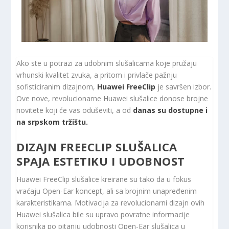
Ako ste u potrazi za udobnim slušalicama koje pružaju
vrhunski kvalitet zvuka, a pritom i privlače pažnju
sofisticiranim dizajnom,
Huawei FreeClip
je savršen izbor.
Ove nove, revolucionarne Huawei slušalice donose brojne
novitete koji će vas oduševiti, a od
danas su dostupne i
na srpskom tržištu.
DIZAJN FREECLIP SLUŠALICA
SPAJA ESTETIKU I UDOBNOST
Huawei FreeClip slušalice kreirane su tako da u fokus
vraćaju Open-Ear koncept, ali sa brojnim unapređenim
karakteristikama. Motivacija za revolucionarni dizajn ovih
Huawei slušalica bile su upravo povratne informacije
korisnika po pitanju udobnosti Open-Ear slušalica u