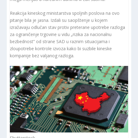
Reakcija kineskog ministarstva spoljnih poslova na ovo
pitanje bila je jasna. Izdali su saopštenje u kojem
izražavaju odlučan stav protiv preterane upotrebe razloga
za ograničenje trgovine u vidu „rizika za nacionalnu
bezbednost” od strane SAD u raznim situacijama i
zloupotrebe kontrole izvoza kako bi suzbile kineske
kompanije bez valjanog razloga.
Shutterstock