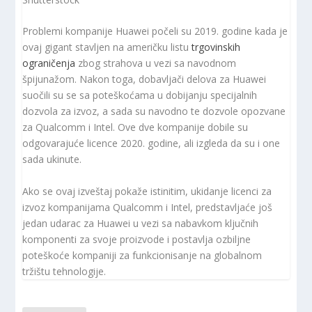
Problemi kompanije Huawei počeli su 2019. godine kada je
ovaj gigant stavljen na američku listu
trgovinskih
ograničenja
zbog strahova u vezi sa navodnom
špijunažom. Nakon toga, dobavljači delova za Huawei
suočili su se sa poteškoćama u dobijanju specijalnih
dozvola za izvoz, a sada su navodno te dozvole opozvane
za Qualcomm i Intel. Ove dve kompanije dobile su
odgovarajuće licence 2020. godine, ali izgleda da su i one
sada ukinute.
Ako se ovaj izveštaj pokaže istinitim, ukidanje licenci za
izvoz kompanijama Qualcomm i Intel, predstavljaće još
jedan udarac za Huawei u vezi sa nabavkom ključnih
komponenti za svoje proizvode i postavlja ozbiljne
poteškoće kompaniji za funkcionisanje na globalnom
tržištu tehnologije.