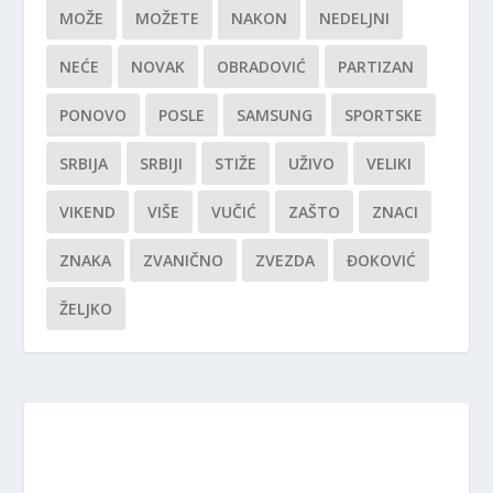
MOŽE
MOŽETE
NAKON
NEDELJNI
NEĆE
NOVAK
OBRADOVIĆ
PARTIZAN
PONOVO
POSLE
SAMSUNG
SPORTSKE
SRBIJA
SRBIJI
STIŽE
UŽIVO
VELIKI
VIKEND
VIŠE
VUČIĆ
ZAŠTO
ZNACI
ZNAKA
ZVANIČNO
ZVEZDA
ĐOKOVIĆ
ŽELJKO