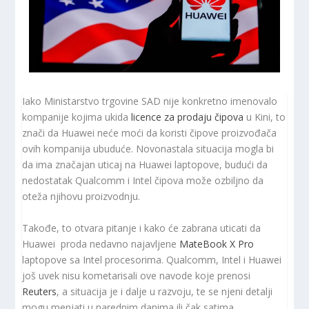
Iako Ministarstvo trgovine SAD nije konkretno imenovalo
kompanije kojima ukida
licence za prodaju čipova
u Kini, to
znači da Huawei neće moći da koristi čipove proizvođača
ovih kompanija ubuduće. Novonastala situacija mogla bi
da ima značajan uticaj na Huawei laptopove, budući da
nedostatak Qualcomm i Intel čipova može ozbiljno da
oteža njihovu proizvodnju.
Takođe, to otvara pitanje i kako će zabrana uticati da
Huawei proda nedavno najavljene
MateBook X Pro
laptopove sa Intel procesorima. Qualcomm, Intel i Huawei
još uvek nisu kometarisali ove navode koje prenosi
Reuters
, a situacija je i dalje u razvoju, te se njeni detalji
mogu menjati u narednim danima ili čak satima.