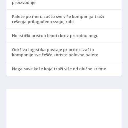
proizvodnje
Palete po meri: zašto sve više kompanija traži
rešenja prilagođena svojoj robi
Holistički pristup lepoti kroz prirodnu negu
Održiva logistika postaje prioritet: zašto
kompanije sve češće koriste polovne palete
Nega suve kože koja traži više od obične kreme